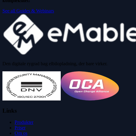
kompleksitet!
See all Guides & Webinars
Den digitale rygrad bag elbilopladning, der bare virker.
Links
Produkter
Priser
Om os