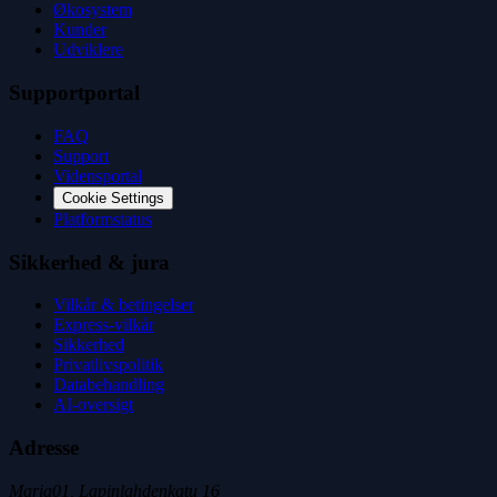
Økosystem
Kunder
Udviklere
Supportportal
FAQ
Support
Vidensportal
Cookie Settings
Platformstatus
Sikkerhed & jura
Vilkår & betingelser
Express-vilkår
Sikkerhed
Privatlivspolitik
Databehandling
AI-oversigt
Adresse
Maria01, Lapinlahdenkatu 16