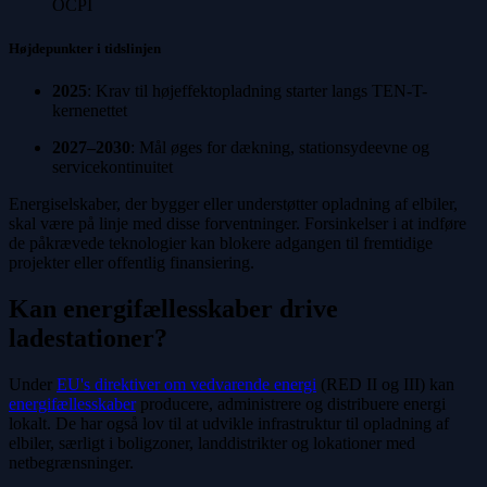
OCPI
Højdepunkter i tidslinjen
2025
: Krav til højeffektopladning starter langs TEN-T-
kernenettet
2027–2030
: Mål øges for dækning, stationsydeevne og
servicekontinuitet
Energiselskaber, der bygger eller understøtter opladning af elbiler,
skal være på linje med disse forventninger. Forsinkelser i at indføre
de påkrævede teknologier kan blokere adgangen til fremtidige
projekter eller offentlig finansiering.
Kan energifællesskaber drive
ladestationer?
Under
EU's direktiver om vedvarende energi
(RED II og III) kan
energifællesskaber
producere, administrere og distribuere energi
lokalt. De har også lov til at udvikle infrastruktur til opladning af
elbiler, særligt i boligzoner, landdistrikter og lokationer med
netbegrænsninger.