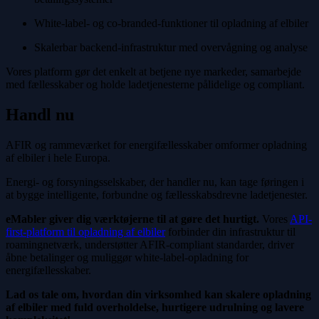
White-label- og co-branded-funktioner til opladning af elbiler
Skalerbar backend-infrastruktur med overvågning og analyse
Vores platform gør det enkelt at betjene nye markeder, samarbejde
med fællesskaber og holde ladetjenesterne pålidelige og compliant.
Handl nu
AFIR og rammeværket for energifællesskaber omformer opladning
af elbiler i hele Europa.
Energi- og forsyningsselskaber, der handler nu, kan tage føringen i
at bygge intelligente, forbundne og fællesskabsdrevne ladetjenester.
eMabler giver dig værktøjerne til at gøre det hurtigt.
Vores
API-
first-platform til opladning af elbiler
forbinder din infrastruktur til
roamingnetværk, understøtter AFIR-compliant standarder, driver
åbne betalinger og muliggør white-label-opladning for
energifællesskaber.
Lad os tale om, hvordan din virksomhed kan skalere opladning
af elbiler med fuld overholdelse, hurtigere udrulning og lavere