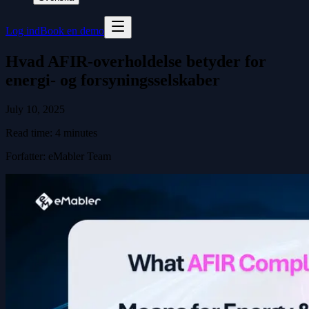
Log ind
Book en demo
Hvad AFIR-overholdelse betyder for
energi- og forsyningsselskaber
July 10, 2025
Read time:
4
minutes
Forfatter
:
eMabler Team