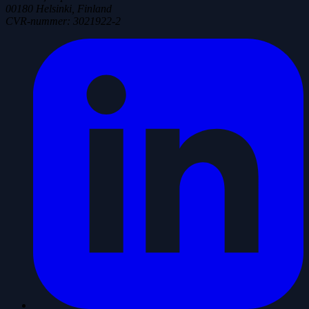
00180 Helsinki, Finland
CVR-nummer
:
3021922-2