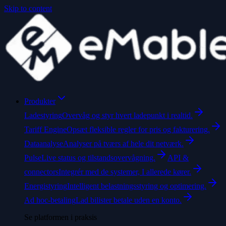
Skip to content
Produkter
Ladestyring
Overvåg og styr hvert ladepunkt i realtid.
Tariff Engine
Opsæt fleksible regler for pris og fakturering.
Dataanalyse
Analyser på tværs af hele dit netværk.
Pulse
Live status og tilstandsovervågning.
API &
connectors
Integrér med de systemer, I allerede kører.
Energistyring
Intelligent belastningsstyring og optimering.
Ad hoc-betaling
Lad bilister betale uden en konto.
Se platformen i praksis