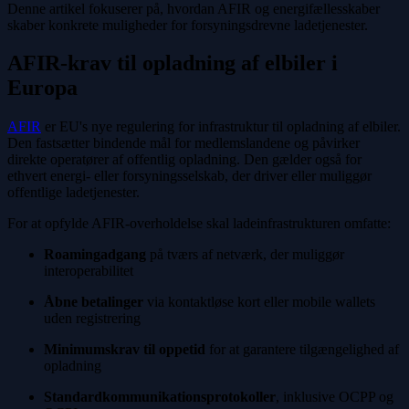
Denne artikel fokuserer på, hvordan AFIR og energifællesskaber
skaber konkrete muligheder for forsyningsdrevne ladetjenester.
AFIR-krav til opladning af elbiler i
Europa
AFIR
er EU's nye regulering for infrastruktur til opladning af elbiler.
Den fastsætter bindende mål for medlemslandene og påvirker
direkte operatører af offentlig opladning. Den gælder også for
ethvert energi- eller forsyningsselskab, der driver eller muliggør
offentlige ladetjenester.
For at opfylde AFIR-overholdelse skal ladeinfrastrukturen omfatte:
Roamingadgang
på tværs af netværk, der muliggør
interoperabilitet
Åbne betalinger
via kontaktløse kort eller mobile wallets
uden registrering
Minimumskrav til oppetid
for at garantere tilgængelighed af
opladning
Standardkommunikationsprotokoller
, inklusive OCPP og