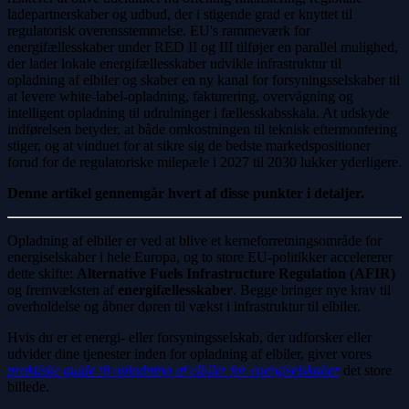
ladepartnerskaber og udbud, der i stigende grad er knyttet til
regulatorisk overensstemmelse. EU's rammeværk for
energifællesskaber under RED II og III tilføjer en parallel mulighed,
der lader lokale energifællesskaber udvikle infrastruktur til
opladning af elbiler og skaber en ny kanal for forsyningsselskaber til
at levere white-label-opladning, fakturering, overvågning og
intelligent opladning til udrulninger i fællesskabsskala. At udskyde
indførelsen betyder, at både omkostningen til teknisk eftermontering
stiger, og at vinduet for at sikre sig de bedste markedspositioner
forud for de regulatoriske milepæle i 2027 til 2030 lukker yderligere.
Denne artikel gennemgår hvert af disse punkter i detaljer.
Opladning af elbiler er ved at blive et kerneforretningsområde for
energiselskaber i hele Europa, og to store EU-politikker accelererer
dette skifte:
Alternative Fuels Infrastructure Regulation (AFIR)
og fremvæksten af
energifællesskaber
. Begge bringer nye krav til
overholdelse og åbner døren til vækst i infrastruktur til elbiler.
Hvis du er et energi- eller forsyningsselskab, der udforsker eller
udvider dine tjenester inden for opladning af elbiler, giver vores
praktiske guide til opladning af elbiler for energiselskaber
det store
billede.