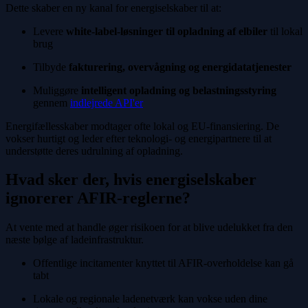
Dette skaber en ny kanal for energiselskaber til at:
Levere
white-label-løsninger til opladning af elbiler
til lokal
brug
Tilbyde
fakturering, overvågning og energidatatjenester
Muliggøre
intelligent opladning og belastningsstyring
gennem
indlejrede API'er
Energifællesskaber modtager ofte lokal og EU-finansiering. De
vokser hurtigt og leder efter teknologi- og energipartnere til at
understøtte deres udrulning af opladning.
Hvad sker der, hvis energiselskaber
ignorerer AFIR-reglerne?
At vente med at handle øger risikoen for at blive udelukket fra den
næste bølge af ladeinfrastruktur.
Offentlige incitamenter knyttet til AFIR-overholdelse kan gå
tabt
Lokale og regionale ladenetværk kan vokse uden dine