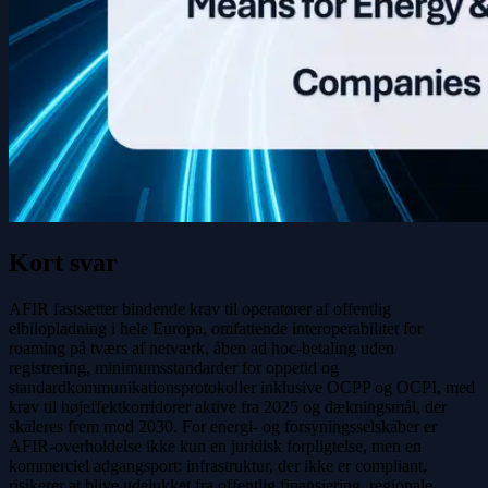
Kort svar
AFIR fastsætter bindende krav til operatører af offentlig
elbilopladning i hele Europa, omfattende interoperabilitet for
roaming på tværs af netværk, åben ad hoc-betaling uden
registrering, minimumsstandarder for oppetid og
standardkommunikationsprotokoller inklusive OCPP og OCPI, med
krav til højeffektkorridorer aktive fra 2025 og dækningsmål, der
skaleres frem mod 2030. For energi- og forsyningsselskaber er
AFIR-overholdelse ikke kun en juridisk forpligtelse, men en
kommerciel adgangsport: infrastruktur, der ikke er compliant,
risikerer at blive udelukket fra offentlig finansiering, regionale