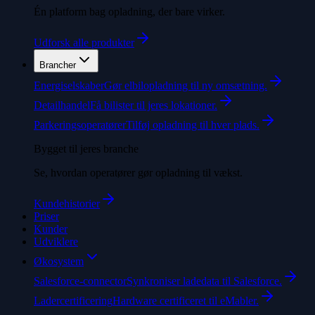
Én platform bag opladning, der bare virker.
Udforsk alle produkter
Brancher
Energiselskaber
Gør elbilopladning til ny omsætning.
Detailhandel
Få bilister til jeres lokationer.
Parkeringsoperatører
Tilføj opladning til hver plads.
Bygget til jeres branche
Se, hvordan operatører gør opladning til vækst.
Kundehistorier
Priser
Kunder
Udviklere
Økosystem
Salesforce-connector
Synkroniser ladedata til Salesforce.
Ladercertificering
Hardware certificeret til eMabler.