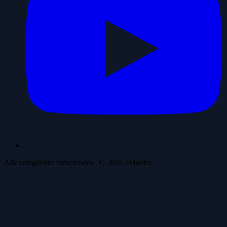
Alle rettigheder forbeholdes
| ©
2026
eMabler