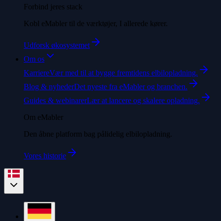
Forbind jeres stack
Kobl eMabler til de værktøjer, I allerede kører.
Udforsk økosystemet
Om os
Karriere
Vær med til at bygge fremtidens elbilopladning.
Blog & nyheder
Det nyeste fra eMabler og branchen.
Guides & webinarer
Lær at lancere og skalere opladning.
Om eMabler
Den åbne platform bag pålidelig elbilopladning.
Vores historie