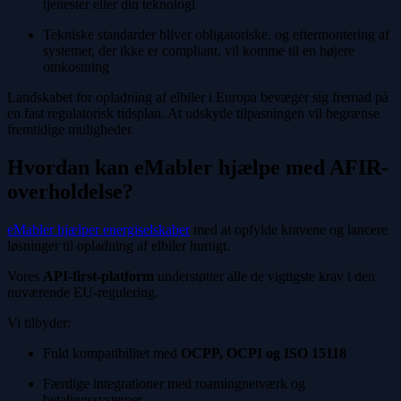
tjenester eller din teknologi
Tekniske standarder bliver obligatoriske, og eftermontering af
systemer, der ikke er compliant, vil komme til en højere
omkostning
Landskabet for opladning af elbiler i Europa bevæger sig fremad på
en fast regulatorisk tidsplan. At udskyde tilpasningen vil begrænse
fremtidige muligheder.
Hvordan kan eMabler hjælpe med AFIR-
overholdelse?
eMabler hjælper energiselskaber
med at opfylde kravene og lancere
løsninger til opladning af elbiler hurtigt.
Vores
API-first-platform
understøtter alle de vigtigste krav i den
nuværende EU-regulering.
Vi tilbyder:
Fuld kompatibilitet med
OCPP, OCPI og ISO 15118
Færdige integrationer med roamingnetværk og
betalingssystemer