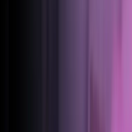
Deutsch
English
Español
Français
Italiano
Nederlands
Norsk
Suomi
Svenska