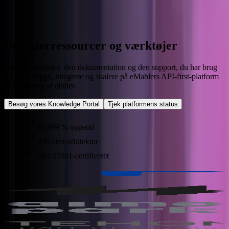
Log ind
Book en demo
Udviklerressourcer og værktøjer
Alle de værktøjer, den dokumentation og den support, du har brug
for til at bygge, integrere og skalere på eMablers API-first-platform
til opladning af elbiler.
Besøg vores Knowledge Portal
Tjek platformens status
99,999 % oppetid
API-first-arkitektur
ISO 27001-certificeret