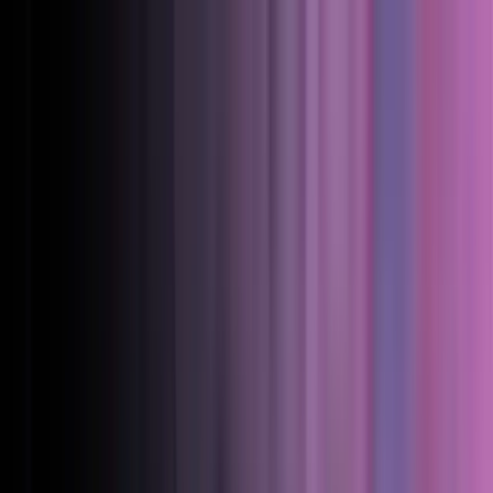
Skip to content
Produkter
Ladestyring
Overvåg og styr hvert ladepunkt i realtid.
Tariff Engine
Opsæt fleksible regler for pris og fakturering.
Dataanalyse
Analyser på tværs af hele dit netværk.
Pulse
Live status og tilstandsovervågning.
API &
connectors
Integrér med de systemer, I allerede kører.
Energistyring
Intelligent belastningsstyring og optimering.
Ad hoc-betaling
Lad bilister betale uden en konto.
Se platformen i praksis