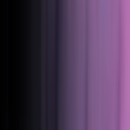
Forbind jeres stack
Kobl eMabler til de værktøjer, I allerede kører.
Udforsk økosystemet
Om os
Karriere
Vær med til at bygge fremtidens elbilopladning.
Blog & nyheder
Det nyeste fra eMabler og branchen.
Guides & webinarer
Lær at lancere og skalere opladning.
Om eMabler
Den åbne platform bag pålidelig elbilopladning.
Vores historie