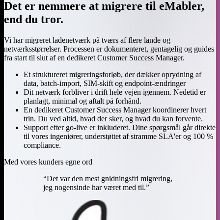
Det er nemmere at migrere til eMabler,
end du tror.
Vi har migreret ladenetværk på tværs af flere lande og
netværksstørrelser. Processen er dokumenteret, gentagelig og guides
fra start til slut af en dedikeret Customer Success Manager.
Et struktureret migreringsforløb, der dækker oprydning af
data, batch-import, SIM-skift og endpoint-ændringer
Dit netværk forbliver i drift hele vejen igennem. Nedetid er
planlagt, minimal og aftalt på forhånd.
En dedikeret Customer Success Manager koordinerer hvert
trin. Du ved altid, hvad der sker, og hvad du kan forvente.
Support efter go-live er inkluderet. Dine spørgsmål går direkte
til vores ingeniører, understøttet af stramme SLA'er og 100 %
compliance.
Med vores kunders egne ord
“
Det var den mest gnidningsfri migrering,
jeg nogensinde har været med til.
”