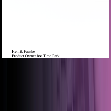
Henrik Fauske
Product Owner hos Time Park
Integrationer
Integrer opladning af elbiler med jeres
eksisterende systemer
Ingen separate stacks. Ingen lock-in. Lancér hurtigere, hold
omkostningerne nede, og bevar kontrollen, mens I vokser.
Se 300+ integrationer