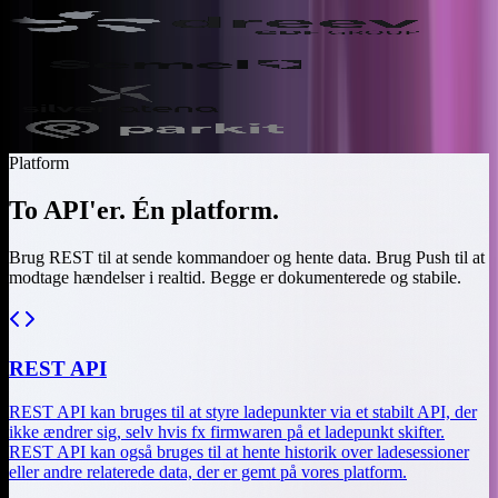
Platform
To API'er. Én platform.
Brug REST til at sende kommandoer og hente data. Brug Push til at
modtage hændelser i realtid. Begge er dokumenterede og stabile.
REST API
REST API kan bruges til at styre ladepunkter via et stabilt API, der
ikke ændrer sig, selv hvis fx firmwaren på et ladepunkt skifter.
REST API kan også bruges til at hente historik over ladesessioner
eller andre relaterede data, der er gemt på vores platform.