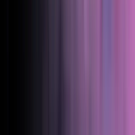
Én platform bag opladning, der bare virker.
Udforsk alle produkter
Brancher
Energiselskaber
Gør elbilopladning til ny omsætning.
Detailhandel
Få bilister til jeres lokationer.
Parkeringsoperatører
Tilføj opladning til hver plads.
Bygget til jeres branche
Se, hvordan operatører gør opladning til vækst.
Kundehistorier
Priser
Kunder
Udviklere
Økosystem
Salesforce-connector
Synkroniser ladedata til Salesforce.
Ladercertificering
Hardware certificeret til eMabler.