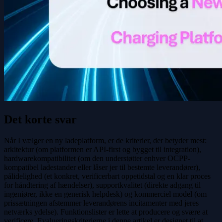
Det korte svar
Når I vælger en ny ladeplatform, er de kriterier, der betyder mest:
arkitektur (om platformen er API-first og bygget til integration),
hardwarekompatibilitet (om den understøtter enhver OCPP-
kompatibel ladestander eller låser jer til bestemte leverandører),
pålidelighed (et konkret, verificerbart oppetidstal og en klar proces
for håndtering af hændelser), supportkvalitet (direkte adgang til
ingeniører, ikke en generisk helpdesk) og kommerciel model (om
prissætningen afstemmer leverandørens incitamenter med jeres
netværks ydelse). Funktionslister er lette at producere og svære at
verificere. Evalueringskriterierne i denne artikel er designet til at