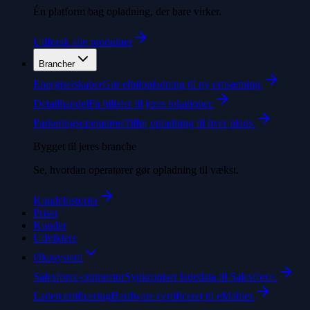
Én platform bag opladning, der bare virker.
Udforsk alle produkter
Brancher
Energiselskaber
Gør elbilopladning til ny omsætning.
Detailhandel
Få bilister til jeres lokationer.
Parkeringsoperatører
Tilføj opladning til hver plads.
Bygget til jeres branche
Se, hvordan operatører gør opladning til vækst.
Kundehistorier
Priser
Kunder
Udviklere
Økosystem
Salesforce-connector
Synkroniser ladedata til Salesforce.
Ladercertificering
Hardware certificeret til eMabler.