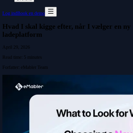
Log ind
Book en demo
Hvad I skal kigge efter, når I vælger en ny
ladeplatform
April 29, 2026
Read time:
5
minutes
Forfatter
:
eMabler Team