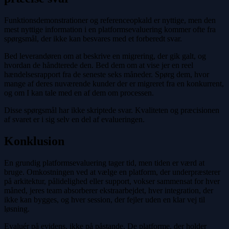
Funktionsdemonstrationer og referenceopkald er nyttige, men den
mest nyttige information i en platformsevaluering kommer ofte fra
spørgsmål, der ikke kan besvares med et forberedt svar.
Bed leverandøren om at beskrive en migrering, der gik galt, og
hvordan de håndterede den. Bed dem om at vise jer en reel
hændelsesrapport fra de seneste seks måneder. Spørg dem, hvor
mange af deres nuværende kunder der er migreret fra en konkurrent,
og om I kan tale med en af dem om processen.
Disse spørgsmål har ikke skriptede svar. Kvaliteten og præcisionen
af svaret er i sig selv en del af evalueringen.
Konklusion
En grundig platformsevaluering tager tid, men tiden er værd at
bruge. Omkostningen ved at vælge en platform, der underpræsterer
på arkitektur, pålidelighed eller support, vokser sammensat for hver
måned, jeres team absorberer ekstraarbejdet, hver integration, der
ikke kan bygges, og hver session, der fejler uden en klar vej til
løsning.
Evaluér på evidens, ikke på påstande. De platforme, der holder