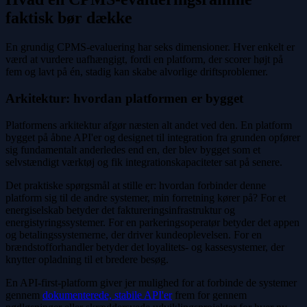
faktisk bør dække
En grundig CPMS-evaluering har seks dimensioner. Hver enkelt er
værd at vurdere uafhængigt, fordi en platform, der scorer højt på
fem og lavt på én, stadig kan skabe alvorlige driftsproblemer.
Arkitektur: hvordan platformen er bygget
Platformens arkitektur afgør næsten alt andet ved den. En platform
bygget på åbne API'er og designet til integration fra grunden opfører
sig fundamentalt anderledes end en, der blev bygget som et
selvstændigt værktøj og fik integrationskapaciteter sat på senere.
Det praktiske spørgsmål at stille er: hvordan forbinder denne
platform sig til de andre systemer, min forretning kører på? For et
energiselskab betyder det faktureringsinfrastruktur og
energistyringssystemer. For en parkeringsoperatør betyder det appen
og betalingssystemerne, der driver kundeoplevelsen. For en
brændstofforhandler betyder det loyalitets- og kassesystemer, der
knytter opladning til et bredere besøg.
En API-first-platform giver jer mulighed for at forbinde de systemer
gennem
dokumenterede, stabile API'er
frem for gennem