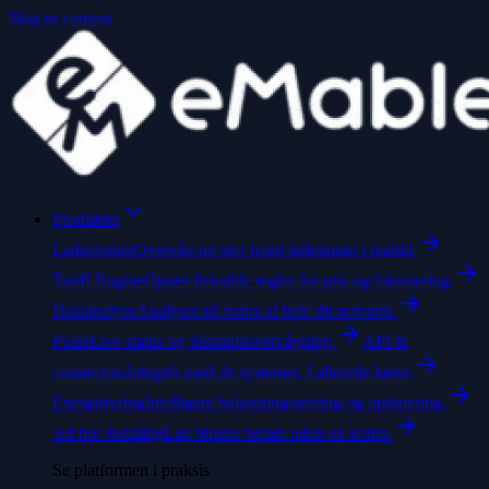
Skip to content
Produkter
Ladestyring
Overvåg og styr hvert ladepunkt i realtid.
Tariff Engine
Opsæt fleksible regler for pris og fakturering.
Dataanalyse
Analyser på tværs af hele dit netværk.
Pulse
Live status og tilstandsovervågning.
API &
connectors
Integrér med de systemer, I allerede kører.
Energistyring
Intelligent belastningsstyring og optimering.
Ad hoc-betaling
Lad bilister betale uden en konto.
Se platformen i praksis