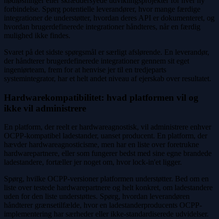
nødløsninger eller skræddersyede udviklingsprojekter for hver ny
forbindelse. Spørg potentielle leverandører, hvor mange færdige
integrationer de understøtter, hvordan deres API er dokumenteret, og
hvordan brugerdefinerede integrationer håndteres, når en færdig
mulighed ikke findes.
Svaret på det sidste spørgsmål er særligt afslørende. En leverandør,
der håndterer brugerdefinerede integrationer gennem sit eget
ingeniørteam, frem for at henvise jer til en tredjeparts
systemintegrator, har et helt andet niveau af ejerskab over resultatet.
Hardwarekompatibilitet: hvad platformen vil og
ikke vil administrere
En platform, der reelt er hardwareagnostisk, vil administrere enhver
OCPP-kompatibel ladestander, uanset producent. En platform, der
hævder hardwareagnosticisme, men har en liste over foretrukne
hardwarepartnere, eller som fungerer bedst med sine egne brandede
ladestandere, fortæller jer noget om, hvor lock-in'et ligger.
Spørg, hvilke OCPP-versioner platformen understøtter. Bed om en
liste over testede hardwarepartnere og helt konkret, om ladestandere
uden for den liste understøttes. Spørg, hvordan leverandøren
håndterer grænsetilfælde, hvor en ladestanderproducents OCPP-
implementering har særheder eller ikke-standardiserede udvidelser.