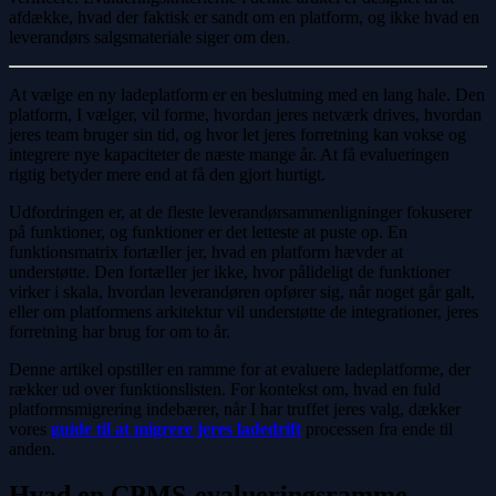
afdække, hvad der faktisk er sandt om en platform, og ikke hvad en
leverandørs salgsmateriale siger om den.
At vælge en ny ladeplatform er en beslutning med en lang hale. Den
platform, I vælger, vil forme, hvordan jeres netværk drives, hvordan
jeres team bruger sin tid, og hvor let jeres forretning kan vokse og
integrere nye kapaciteter de næste mange år. At få evalueringen
rigtig betyder mere end at få den gjort hurtigt.
Udfordringen er, at de fleste leverandørsammenligninger fokuserer
på funktioner, og funktioner er det letteste at puste op. En
funktionsmatrix fortæller jer, hvad en platform hævder at
understøtte. Den fortæller jer ikke, hvor pålideligt de funktioner
virker i skala, hvordan leverandøren opfører sig, når noget går galt,
eller om platformens arkitektur vil understøtte de integrationer, jeres
forretning har brug for om to år.
Denne artikel opstiller en ramme for at evaluere ladeplatforme, der
rækker ud over funktionslisten. For kontekst om, hvad en fuld
platformsmigrering indebærer, når I har truffet jeres valg, dækker
vores
guide til at migrere jeres ladedrift
processen fra ende til
anden.
Hvad en CPMS-evalueringsramme