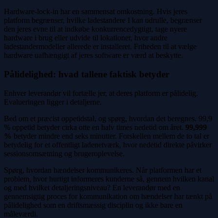
Hardware-lock-in har en sammensat omkostning. Hvis jeres
platform begrænser, hvilke ladestandere I kan udrulle, begrænser
den jeres evne til at indkøbe konkurrencedygtigt, tage nyere
hardware i brug eller udvide til lokationer, hvor andre
ladestandermodeller allerede er installeret. Friheden til at vælge
hardware uafhængigt af jeres software er værd at beskytte.
Pålidelighed: hvad tallene faktisk betyder
Enhver leverandør vil fortælle jer, at deres platform er pålidelig.
Evalueringen ligger i detaljerne.
Bed om et præcist oppetidstal, og spørg, hvordan det beregnes. 99,9
% oppetid betyder cirka otte en halv times nedetid om året.
99,999
%
betyder mindre end seks minutter. Forskellen mellem de to tal er
betydelig for et offentligt ladenetværk, hvor nedetid direkte påvirker
sessionsomsætning og brugeroplevelse.
Spørg, hvordan hændelser kommunikeres. Når platformen har et
problem, hvor hurtigt informeres kunderne så, gennem hvilken kanal
og med hvilket detaljeringsniveau? En leverandør med en
gennemsigtig proces for kommunikation om hændelser har tænkt på
pålidelighed som en driftsmæssig disciplin og ikke bare en
måleværdi.