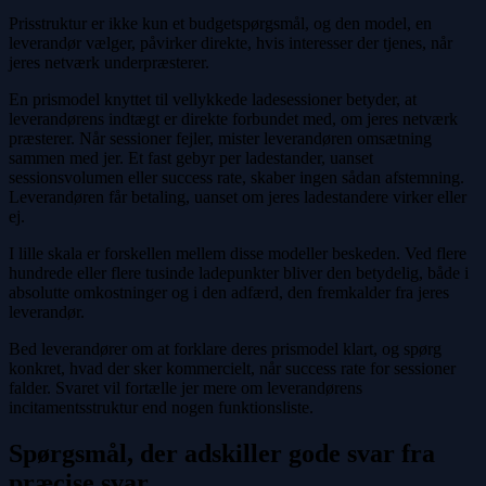
Prisstruktur er ikke kun et budgetspørgsmål, og den model, en
leverandør vælger, påvirker direkte, hvis interesser der tjenes, når
jeres netværk underpræsterer.
En prismodel knyttet til vellykkede ladesessioner betyder, at
leverandørens indtægt er direkte forbundet med, om jeres netværk
præsterer. Når sessioner fejler, mister leverandøren omsætning
sammen med jer. Et fast gebyr per ladestander, uanset
sessionsvolumen eller success rate, skaber ingen sådan afstemning.
Leverandøren får betaling, uanset om jeres ladestandere virker eller
ej.
I lille skala er forskellen mellem disse modeller beskeden. Ved flere
hundrede eller flere tusinde ladepunkter bliver den betydelig, både i
absolutte omkostninger og i den adfærd, den fremkalder fra jeres
leverandør.
Bed leverandører om at forklare deres prismodel klart, og spørg
konkret, hvad der sker kommercielt, når success rate for sessioner
falder. Svaret vil fortælle jer mere om leverandørens
incitamentsstruktur end nogen funktionsliste.
Spørgsmål, der adskiller gode svar fra
præcise svar