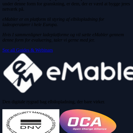
under denne form for granskning, er dem, der er værd at bygge jeres
netværk på.
eMabler er en platform til styring af elbilopladning for
ladeoperatører i hele Europa.
Hvis I sammenligner ladeplatforme og vil sætte eMabler gennem
denne form for evaluering, taler vi gerne med jer.
See all Guides & Webinars
Den digitale rygrad bag elbilopladning, der bare virker.