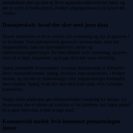
umiddelbart efter go-live er, hvor supportkvalitet betyder mest, og
det er værd at forstå præcis, hvilket adgangsniveau I vil have i det
vindue.
Dataejerskab: hvad der sker med jeres data
Denne dimension er let at overse i en evaluering og dyr at ignorere i
en kontrakt. Jeres ladenetværk genererer sessionsdata, data om
brugeradfærd, data om ladestandernes ydelse og
faktureringsregistreringer. De data tilhører jeres forretning, og jeres
evne til at tilgå, eksportere og bruge dem bør være utvetydig.
Spørg potentielle leverandører, hvordan dataejerskab er defineret i
deres standardkontrakt. Spørg, hvordan data eksporteres, i hvilket
format, og om der er omkostninger eller begrænsninger forbundet
med eksport. Spørg, hvad der sker med jeres data, hvis I afslutter
kontrakten.
Nogle ældre platforme gør dataportabilitet vanskelig by design. En
leverandør, der er sikker på værdien af sin platform, har ingen grund
til at gøre jeres data svære at tage med.
Kommerciel model: hvis interesser prissætningen
tjener