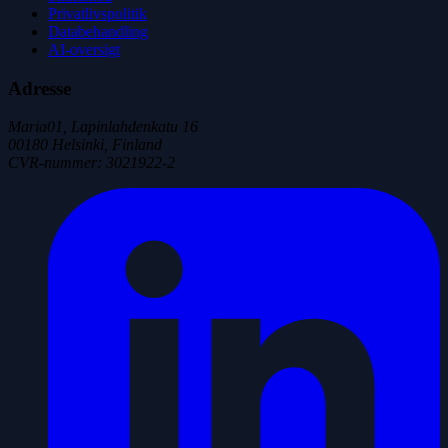
Privatlivspolitik
Databehandling
AI-oversigt
Adresse
Maria01, Lapinlahdenkatu 16
00180 Helsinki, Finland
CVR-nummer
:
3021922-2