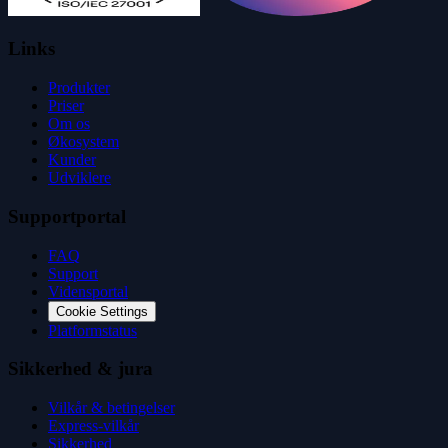
Links
Produkter
Priser
Om os
Økosystem
Kunder
Udviklere
Supportportal
FAQ
Support
Vidensportal
Cookie Settings
Platformstatus
Sikkerhed & jura
Vilkår & betingelser
Express-vilkår
Sikkerhed