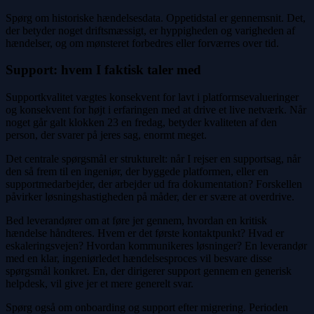
Spørg om historiske hændelsesdata. Oppetidstal er gennemsnit. Det,
der betyder noget driftsmæssigt, er hyppigheden og varigheden af
hændelser, og om mønsteret forbedres eller forværres over tid.
Support: hvem I faktisk taler med
Supportkvalitet vægtes konsekvent for lavt i platformsevalueringer
og konsekvent for højt i erfaringen med at drive et live netværk. Når
noget går galt klokken 23 en fredag, betyder kvaliteten af den
person, der svarer på jeres sag, enormt meget.
Det centrale spørgsmål er strukturelt: når I rejser en supportsag, når
den så frem til en ingeniør, der byggede platformen, eller en
supportmedarbejder, der arbejder ud fra dokumentation? Forskellen
påvirker løsningshastigheden på måder, der er svære at overdrive.
Bed leverandører om at føre jer gennem, hvordan en kritisk
hændelse håndteres. Hvem er det første kontaktpunkt? Hvad er
eskaleringsvejen? Hvordan kommunikeres løsninger? En leverandør
med en klar, ingeniørledet hændelsesproces vil besvare disse
spørgsmål konkret. En, der dirigerer support gennem en generisk
helpdesk, vil give jer et mere generelt svar.
Spørg også om onboarding og support efter migrering. Perioden