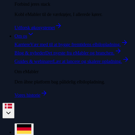
Forbind jeres stack
Kobl eMabler til de værktøjer, I allerede kører.
Udforsk økosystemet
Om os
Karriere
Vær med til at bygge fremtidens elbilopladning.
Blog & nyheder
Det nyeste fra eMabler og branchen.
Guides & webinarer
Lær at lancere og skalere opladning.
Om eMabler
Den åbne platform bag pålidelig elbilopladning.
Vores historie