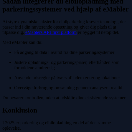
Sådan integrerer du elbilopladning med
parkeringssystemer ved hjælp af eMabler
At styre dynamiske takster for elbilparkering kræver teknologi, der
passer ind i din nuværende opsætning og giver dig plads til at
tilpasse dig.
eMablers API-first-platform
er bygget til netop det.
Med eMabler kan du:
Få adgang til data i realtid fra dine parkeringssystemer
Justere opladnings- og parkeringspriser, efterhånden som
forholdene ændrer sig
Anvende prisregler på tværs af lademærker og lokationer
Overvåge forbrug og omsætning gennem analyser i realtid
Du bevarer kontrollen, uden at udskifte dine eksisterende systemer.
Konklusion
I 2025 er parkering og elbilopladning en del af den samme
oplevelse.