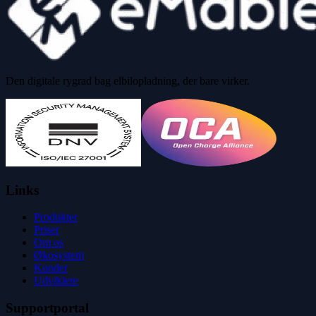
Den digitale rygrad bag elbilopladning, der bare virker.
Links
Produkter
Priser
Om os
Økosystem
Kunder
Udviklere
Supportportal