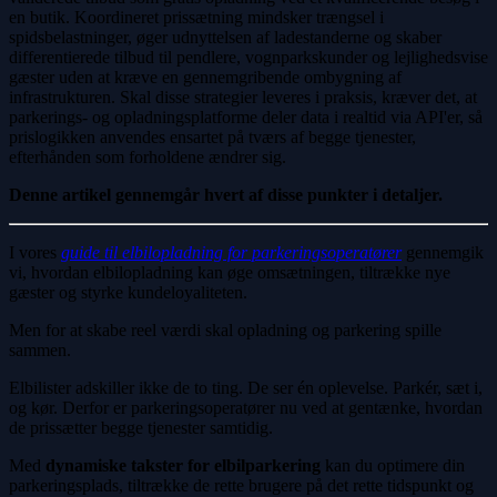
en butik. Koordineret prissætning mindsker trængsel i
spidsbelastninger, øger udnyttelsen af ladestanderne og skaber
differentierede tilbud til pendlere, vognparkskunder og lejlighedsvise
gæster uden at kræve en gennemgribende ombygning af
infrastrukturen. Skal disse strategier leveres i praksis, kræver det, at
parkerings- og opladningsplatforme deler data i realtid via API'er, så
prislogikken anvendes ensartet på tværs af begge tjenester,
efterhånden som forholdene ændrer sig.
Denne artikel gennemgår hvert af disse punkter i detaljer.
I vores
guide til elbilopladning for parkeringsoperatører
gennemgik
vi, hvordan elbilopladning kan øge omsætningen, tiltrække nye
gæster og styrke kundeloyaliteten.
Men for at skabe reel værdi skal opladning og parkering spille
sammen.
Elbilister adskiller ikke de to ting. De ser én oplevelse. Parkér, sæt i,
og kør. Derfor er parkeringsoperatører nu ved at gentænke, hvordan
de prissætter begge tjenester samtidig.
Med
dynamiske takster for elbilparkering
kan du optimere din
parkeringsplads, tiltrække de rette brugere på det rette tidspunkt og