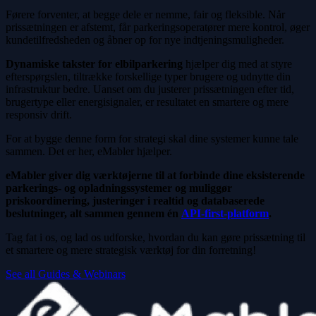
Førere forventer, at begge dele er nemme, fair og fleksible. Når
prissætningen er afstemt, får parkeringsoperatører mere kontrol, øger
kundetilfredsheden og åbner op for nye indtjeningsmuligheder.
Dynamiske takster for elbilparkering
hjælper dig med at styre
efterspørgslen, tiltrække forskellige typer brugere og udnytte din
infrastruktur bedre. Uanset om du justerer prissætningen efter tid,
brugertype eller energisignaler, er resultatet en smartere og mere
responsiv drift.
For at bygge denne form for strategi skal dine systemer kunne tale
sammen. Det er her, eMabler hjælper.
eMabler giver dig værktøjerne til at forbinde dine eksisterende
parkerings- og opladningssystemer og muliggør
priskoordinering, justeringer i realtid og databaserede
beslutninger, alt sammen gennem én
API-first-platform
.
Tag fat i os, og lad os udforske, hvordan du kan gøre prissætning til
et smartere og mere strategisk værktøj for din forretning!
See all Guides & Webinars