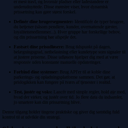
er mest travl, og hvornår pladser eller ladestandere er
underudnyttede. Disse mønstre viser, hvor dynamisk
prissætning kan gøre størst forskel.
Definér dine brugersegmenter:
Identificér de typer brugere,
du betjener (såsom pendlere, kunder, overnattende gæster,
loyalitetsmedlemmer...). Hver gruppe har forskellige behov,
og din prissætning bør afspejle det.
Fastsæt dine prisudløsere:
Brug tidspunkt på dagen,
belægningsgrad, netbelastning eller kundetype som signaler til
at justere priserne. Disse udløsere hjælper dig med at være
responsiv uden konstante manuelle opdateringer.
Forbind dine systemer:
Brug API'er til at koble dine
parkerings- og opladningsplatforme sammen. Det gør, at
prislogikken kan fungere på tværs af tjenester i realtid.
Test, justér og voks:
Lancér med simple regler, hold øje med,
hvad der virker, og justér over tid. Jo flere data du indsamler,
jo smartere kan din prissætning blive.
Denne tilgang holder tingene praktiske og giver dig samtidig fuld
kontrol til at udvikle din strategi.