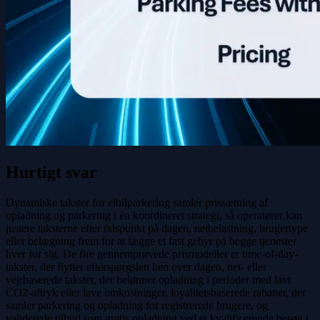
Hurtigt svar
Dynamiske takster for elbilparkering samler prissætning af
opladning og parkering i én koordineret strategi, så operatører kan
justere taksterne efter tidspunkt på dagen, netbelastning, brugertype
eller belægning frem for at lægge et fast gebyr på begge tjenester
hver for sig. De fire gennemprøvede prismodeller er time-of-day-
takster, der flytter efterspørgslen hen over dagen, net- eller
vejrbaserede takster, der belønner opladning i perioder med lavt
CO2-aftryk eller lave omkostninger, loyalitetsbaserede rabatter, der
samler parkering og opladning for registrerede brugere, og
validerede tilbud som gratis opladning ved et kvalificerende besøg i