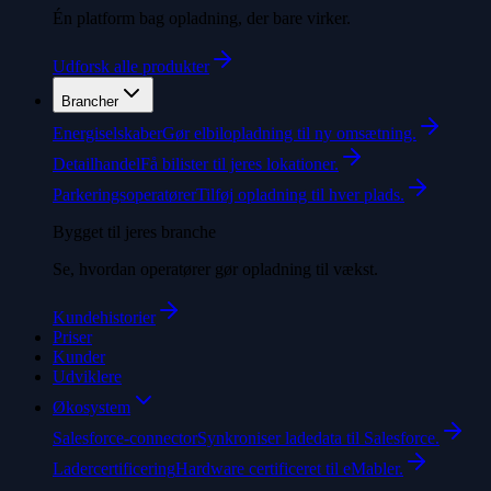
Én platform bag opladning, der bare virker.
Udforsk alle produkter
Brancher
Energiselskaber
Gør elbilopladning til ny omsætning.
Detailhandel
Få bilister til jeres lokationer.
Parkeringsoperatører
Tilføj opladning til hver plads.
Bygget til jeres branche
Se, hvordan operatører gør opladning til vækst.
Kundehistorier
Priser
Kunder
Udviklere
Økosystem
Salesforce-connector
Synkroniser ladedata til Salesforce.
Ladercertificering
Hardware certificeret til eMabler.