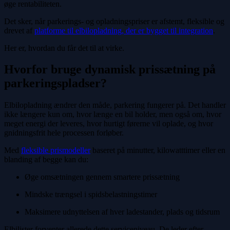
øge rentabiliteten.
Det sker, når parkerings- og opladningspriser er afstemt, fleksible og
drevet af
platforme til elbilopladning, der er bygget til integration
.
Her er, hvordan du får det til at virke.
Hvorfor bruge dynamisk prissætning på
parkeringspladser?
Elbilopladning ændrer den måde, parkering fungerer på. Det handler
ikke længere kun om, hvor længe en bil holder, men også om, hvor
meget energi der leveres, hvor hurtigt førerne vil oplade, og hvor
gnidningsfrit hele processen forløber.
Med
fleksible prismodeller
baseret på minutter, kilowatttimer eller en
blanding af begge kan du:
Øge omsætningen gennem smartere prissætning
Mindske trængsel i spidsbelastningstimer
Maksimere udnyttelsen af hver ladestander, plads og tidsrum
Elbilister forventer allerede dette serviceniveau. De leder efter