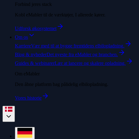
Forbind jeres stack
Kobl eMabler til de værktøjer, I allerede kører.
Udforsk økosystemet
Om os
Karriere
Vær med til at bygge fremtidens elbilopladning.
Blog & nyheder
Det nyeste fra eMabler og branchen.
Guides & webinarer
Lær at lancere og skalere opladning.
Om eMabler
Den åbne platform bag pålidelig elbilopladning.
Vores historie