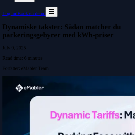
Log ind
Book en demo
Dynamiske takster: Sådan matcher du
parkeringsgebyrer med kWh-priser
July 9, 2025
Read time:
6
minutes
Forfatter
:
eMabler Team