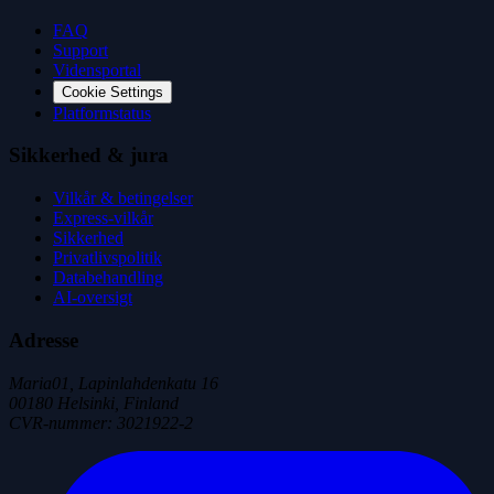
FAQ
Support
Vidensportal
Cookie Settings
Platformstatus
Sikkerhed & jura
Vilkår & betingelser
Express-vilkår
Sikkerhed
Privatlivspolitik
Databehandling
AI-oversigt
Adresse
Maria01, Lapinlahdenkatu 16
00180 Helsinki, Finland
CVR-nummer
:
3021922-2