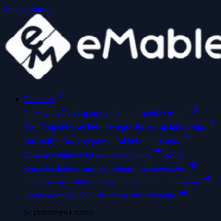
Skip to content
Produkter
Ladestyring
Overvåg og styr hvert ladepunkt i realtid.
Tariff Engine
Opsæt fleksible regler for pris og fakturering.
Dataanalyse
Analyser på tværs af hele dit netværk.
Pulse
Live status og tilstandsovervågning.
API &
connectors
Integrér med de systemer, I allerede kører.
Energistyring
Intelligent belastningsstyring og optimering.
Ad hoc-betaling
Lad bilister betale uden en konto.
Se platformen i praksis