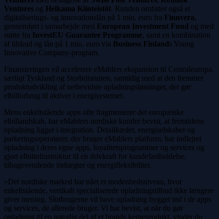
Ventures
og
Helkama Kiinteistöt
. Runden omfatter også et
digitaliserings- og innovationslån på 1 mio. euro fra
Finnvera
,
gennemført i samarbejde med
European Investment Fund
og med
støtte fra
InvestEU Guarantee Programme
, samt en kombination
af tilskud og lån på 1 mio. euro via
Business Finland
s Young
Innovative Company-program.
Finansieringen vil accelerere eMablers ekspansion til Centraleuropa,
særligt Tyskland og Storbritannien, samtidig med at den fremmer
produktudvikling af netbevidste opladningsløsninger, der gør
elbilforbrug til aktiver i energisystemet.
Mens enkeltstående apps ofte fragmenterer det europæiske
elbillandskab, har eMablers nordiske kunder bevist, at fremtidens
opladning ligger i integration. Detailkæder, energiselskaber og
parkeringsoperatører, der bruger eMablers platform, har indlejret
opladning i deres egne apps, loyalitetsprogrammer og services og
gjort elbilinfrastruktur til en drivkraft for kundefastholdelse,
tilbagevendende indtægter og energifleksibilitet.
»Det nordiske marked har nået et modenhedsniveau, hvor
enkeltstående, vertikalt specialiserede opladningstilbud ikke længere
giver mening. Slutbrugerne vil have opladning bygget ind i de apps
og services, de allerede bruger. Vi har bevist, at når du gør
opladning til en naturlig del af et brands kerneprodukt, vinder du