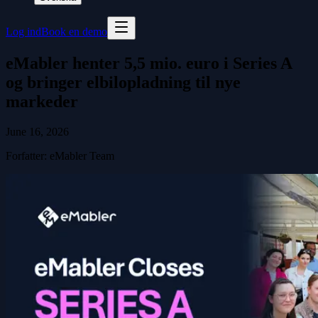
Log ind
Book en demo
eMabler henter 5,5 mio. euro i Series A
og bringer elbilopladning til nye
markeder
June 16, 2026
Forfatter
:
eMabler Team