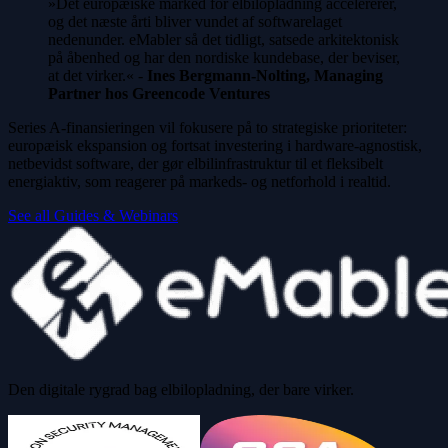
»Det europæiske marked for elbilopladning accelererer,
og det næste årti bliver vundet af softwarelaget
nedenunder. eMabler så det tidligt, satsede arkitektonisk
på åbenhed og har den nordiske kundebase, der beviser,
at det virker.« -
Ines Bergmann-Nolting, Managing
Partner hos Greencode Ventures
Series A-finansieringen vil fokusere på to strategiske prioriteter:
europæisk ekspansion og fortsat investering i hardware-agnostisk,
netbevidst software, der gør elbilinfrastruktur til et fleksibelt
energiaktiv, som reagerer på markeds- og netforhold i realtid.
See all Guides & Webinars
Den digitale rygrad bag elbilopladning, der bare virker.