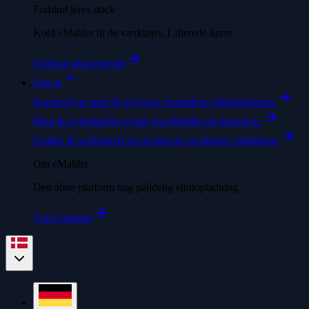
Forbind jeres stack
Kobl eMabler til de værktøjer, I allerede kører.
Udforsk økosystemet
Om os
Karriere
Vær med til at bygge fremtidens elbilopladning.
Blog & nyheder
Det nyeste fra eMabler og branchen.
Guides & webinarer
Lær at lancere og skalere opladning.
Om eMabler
Den åbne platform bag pålidelig elbilopladning.
Vores historie