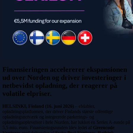
Finansieringen accelererer ekspansionen
ud over Norden og driver investeringer i
netbevidst opladning, der reagerer på
volatile elpriser.
HELSINKI, Finland (16. juni 2026)
– eMabler,
opladningsplatformen, der driver Finlands største offentlige
opladningsnetværk og integrerede parkerings- og
opladningsoplevelser i hele Norden, har lukket en Series A-runde på
5,5 mio. euro. Finansieringsrunden blev ledet af
Greencode
Ventures
med deltagelse af
Swiss Post Ventures
,
Rethink