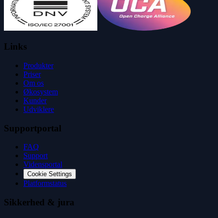
Links
Produkter
Priser
Om os
Økosystem
Kunder
Udviklere
Supportportal
FAQ
Support
Vidensportal
Cookie Settings
Platformstatus
Sikkerhed & jura