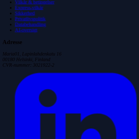
Vilkår & betingelser
Express-vilkår
Sikkerhed
Privatlivspolitik
Databehandling
AI-oversigt
Adresse
Maria01, Lapinlahdenkatu 16
00180 Helsinki, Finland
CVR-nummer
:
3021922-2