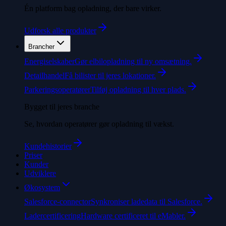
Én platform bag opladning, der bare virker.
Udforsk alle produkter
Brancher
Energiselskaber
Gør elbilopladning til ny omsætning.
Detailhandel
Få bilister til jeres lokationer.
Parkeringsoperatører
Tilføj opladning til hver plads.
Bygget til jeres branche
Se, hvordan operatører gør opladning til vækst.
Kundehistorier
Priser
Kunder
Udviklere
Økosystem
Salesforce-connector
Synkroniser ladedata til Salesforce.
Ladercertificering
Hardware certificeret til eMabler.