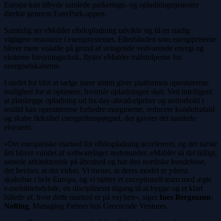
Europa kan tilbyde samlede parkerings- og opladningstjenester
direkte gennem EasyPark-appen.
Samtidig ser eMabler elbilopladning udvikle sig til en stadig
vigtigere ressource i energisystemet. Efterhånden som energipriserne
bliver mere volatile på grund af svingende vedvarende energi og
eksterne forsyningschok, flytter eMabler målstolperne for
energiselskaberne.
I stedet for blot at sælge mere strøm giver platformen operatørerne
mulighed for at optimere, hvornår opladningen sker. Ved intelligent
at planlægge opladning ud fra day-ahead-elpriser og netforhold i
realtid kan operatørerne forbedre marginerne, reducere kundefrafald
og skabe fleksibel energiefterspørgsel, der gavner det samlede
elsystem.
»Det europæiske marked for elbilopladning accelererer, og det næste
årti bliver vundet af softwarelaget nedenunder. eMabler så det tidligt,
satsede arkitektonisk på åbenhed og har den nordiske kundebase,
der beviser, at det virker. Vi mener, at deres model er yderst
skalerbar i hele Europa, og vi støtter et exceptionelt team med ægte
e-mobilitetsdybde, en disciplineret tilgang til at bygge og et klart
billede af, hvor dette marked er på vej hen«, siger
Ines Bergmann-
Nolting
, Managing Partner hos Greencode Ventures.