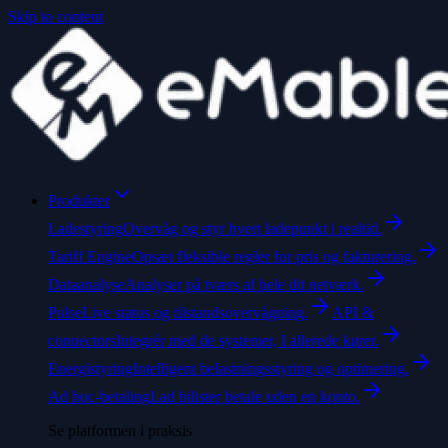
Skip to content
Produkter
Ladestyring
Overvåg og styr hvert ladepunkt i realtid.
Tariff Engine
Opsæt fleksible regler for pris og fakturering.
Dataanalyse
Analyser på tværs af hele dit netværk.
Pulse
Live status og tilstandsovervågning.
API &
connectors
Integrér med de systemer, I allerede kører.
Energistyring
Intelligent belastningsstyring og optimering.
Ad hoc-betaling
Lad bilister betale uden en konto.
Se platformen i praksis