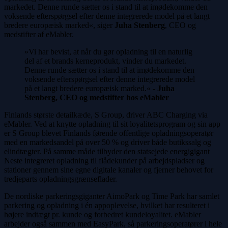
markedet. Denne runde sætter os i stand til at imødekomme den
voksende efterspørgsel efter denne integrerede model på et langt
bredere europæisk marked«, siger
Juha Stenberg
, CEO og
medstifter af eMabler.
»Vi har bevist, at når du gør opladning til en naturlig
del af et brands kerneprodukt, vinder du markedet.
Denne runde sætter os i stand til at imødekomme den
voksende efterspørgsel efter denne integrerede model
på et langt bredere europæisk marked.« -
Juha
Stenberg, CEO og medstifter hos eMabler
Finlands største detailkæde, S Group, driver ABC Charging via
eMabler. Ved at knytte opladning til sit loyalitetsprogram og sin app
er S Group blevet Finlands førende offentlige opladningsoperatør
med en markedsandel på over 50 % og driver både butikssalg og
elindtægter. På samme måde tilbyder den statsejede energigigant
Neste integreret opladning til flådekunder på arbejdspladser og
stationer gennem sine egne digitale kanaler og fjerner behovet for
tredjeparts opladningsgrænseflader.
De nordiske parkeringsgiganter AimoPark og Time Park har samlet
parkering og opladning i én appoplevelse, hvilket har resulteret i
højere indtægt pr. kunde og forbedret kundeloyalitet. eMabler
arbejder også sammen med EasyPark, så parkeringsoperatører i hele