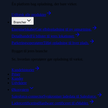
Én platform bag opladning, der bare virker.
Udforsk alle produkter
Brancher
Energiselskaber
Gør elbilopladning til ny omsætning.
Detailhandel
Få bilister til jeres lokationer.
Parkeringsoperatører
Tilføj opladning til hver plads.
Bygget til jeres branche
Se, hvordan operatører gør opladning til vækst.
Kundehistorier
Priser
Kunder
Udviklere
Økosystem
Salesforce-connector
Synkroniser ladedata til Salesforce.
Ladercertificering
Hardware certificeret til eMabler.