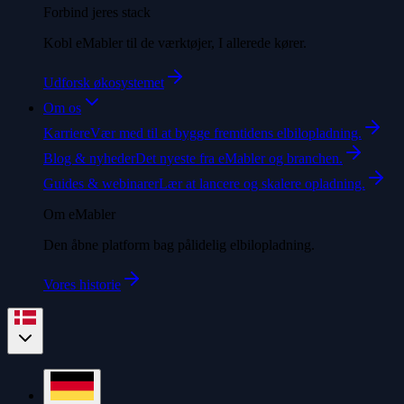
Forbind jeres stack
Kobl eMabler til de værktøjer, I allerede kører.
Udforsk økosystemet
Om os
Karriere
Vær med til at bygge fremtidens elbilopladning.
Blog & nyheder
Det nyeste fra eMabler og branchen.
Guides & webinarer
Lær at lancere og skalere opladning.
Om eMabler
Den åbne platform bag pålidelig elbilopladning.
Vores historie