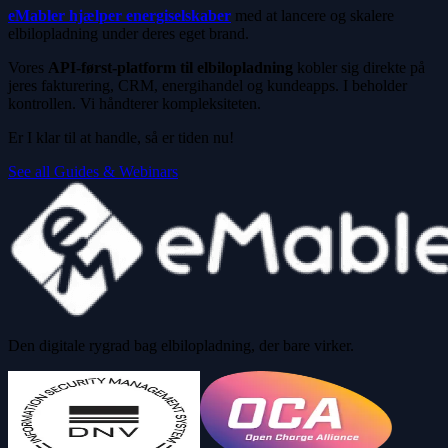
eMabler hjælper energiselskaber
med at lancere og skalere
elbilopladning under deres eget brand.
Vores
API-først-platform til elbilopladning
kobler sig direkte på
jeres fakturering, CRM, energihandel og kundeapps. I beholder
kontrollen. Vi håndterer kompleksiteten.
Er I klar til at handle, så er tiden nu!
See all Guides & Webinars
Den digitale rygrad bag elbilopladning, der bare virker.