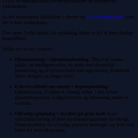
I 2025 er elbilopladning for energiselskaber en kommerciel
vækstmotor.
Ja, det understøtter fleksibilitet i elnettet og
AFIR-overholdelse
, men
det er kun fundamentet.
Den større fordel opstår, når opladning bliver en del af jeres daglige
kundetilbud.
Sådan ser det ud i praksis:
Hjemmeenergi + hjemmeopladning:
Tilbyd en samlet
pakke: en intelligent måler, en aftale med dynamisk
prissætning og en hjemmelader med app-styring. Kunderne
bliver længere og bruger mere.
Erhvervsaftaler om energi + depotopladning:
Elektrificering af flåder er i hastig vækst. I kan levere
depotinfrastruktur, vedligeholdelse og fakturering under én
kontrakt.
Offentlig opladning + loyalitet på grøn tarif:
Knyt
opladningsforbrug til jeres loyalitetsprogrammer for energi.
Beløn kunderne for at vælge grønnere løsninger, og hold dem
inden for jeres økosystem.