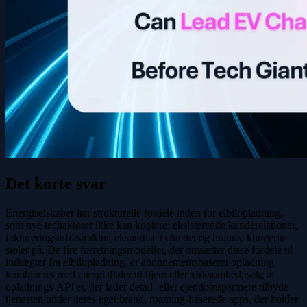
Det korte svar
Energiselskaber har strukturelle fordele inden for elbilopladning,
som nye techaktører ikke kan kopiere: eksisterende kunderelationer,
faktureringsinfrastruktur, ekspertise i elnettet og brands, kunderne
stoler på. De fire forretningsmodeller, der omsætter disse fordele til
indtægter fra elbilopladning, er abonnementsbaseret opladning
kombineret med energiaftaler til hjem eller virksomhed, salg af
opladnings-API'er, der lader detail- eller ejendomspartnere tilbyde
tjenesten under deres eget brand, roaming-baserede apps, der holder