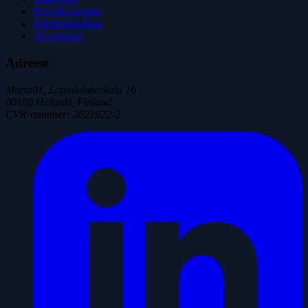
Privatlivspolitik
Databehandling
AI-oversigt
Adresse
Maria01, Lapinlahdenkatu 16
00180 Helsinki, Finland
CVR-nummer
:
3021922-2