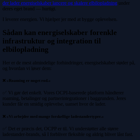
der lader energiselskaber lancere og skalere elbilopladning
under
deres eget brand — hurtigt.
I leverer energien. Vi hjælper jer med at bygge oplevelsen.
Sådan kan energiselskaber forenkle
infrastruktur og integration til
elbilopladning
Her er de mest almindelige forhindringer, energiselskaber støder på,
og hvordan vi løser dem:
❌ »Roaming er noget rod.«
✅ Vi gør det enkelt. Vores OCPI-baserede platform håndterer
roaming, betalinger og partnerintegrationer i baggrunden. Jeres
kunder får en smidig oplevelse, uanset hvor de lader.
❌ »Vi arbejder med mange forskellige ladestandertyper.«
✅ Det er præcis det, OCPP er til. Vi understøtter alle større
ladestander-brands, så I forbliver fleksible og aldrig bliver låst fast.