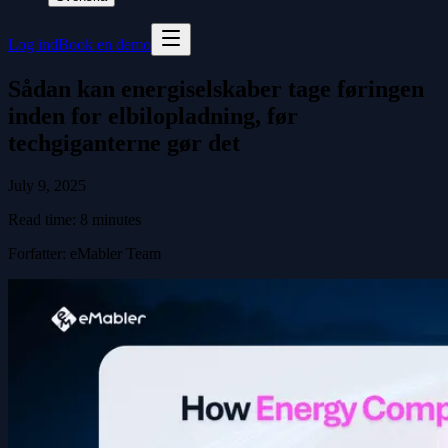
Log ind
Book en demo
Sådan kan energiselskaber tage føringen
inden for elbilopladning, før
techgiganterne gør det
July 9, 2025
Read time:
8
minutes
Forfatter
:
eMabler Team