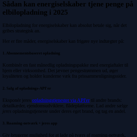
Sådan kan energiselskaber tjene penge på
elbilopladning i 2025
Elbilopladning for energiselskaber kan absolut betale sig, når det
gribes strategisk an.
Her er fire måder, energiselskaber kan frigøre nye indtægter på:
1. Abonnementsbaseret opladning
Kombinér en fast månedlig opladningspakke med energiaftaler til
hjem eller virksomhed. Det jævner pengestrømmen ud, øger
loyaliteten og holder kunderne væk fra prissammenligningssider.
2. Salg af opladnings-API'er
Eksponér jeres
opladningstjenester via API'er
til andre brands:
detailkæder, ejendomsudviklere, flådeplatforme. Lad andre sælge
jeres
opladningstjeneste under deres eget brand, og tag en andel.
3. Roaming-netværk + jeres app
Giv brugerne mulighed for at lade på tværs af roaming-netværk,