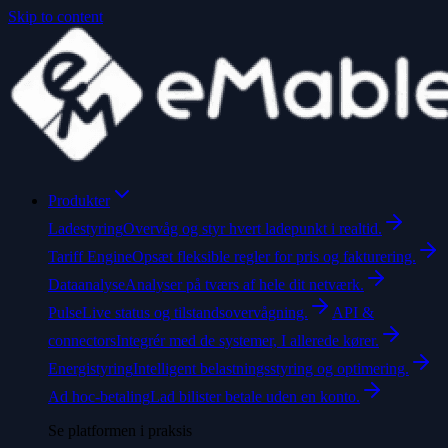
Skip to content
Produkter
Ladestyring
Overvåg og styr hvert ladepunkt i realtid.
Tariff Engine
Opsæt fleksible regler for pris og fakturering.
Dataanalyse
Analyser på tværs af hele dit netværk.
Pulse
Live status og tilstandsovervågning.
API &
connectors
Integrér med de systemer, I allerede kører.
Energistyring
Intelligent belastningsstyring og optimering.
Ad hoc-betaling
Lad bilister betale uden en konto.
Se platformen i praksis