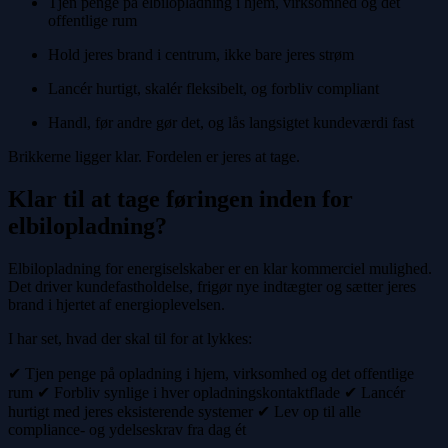
Tjen penge på elbilopladning i hjem, virksomhed og det
offentlige rum
Hold jeres brand i centrum, ikke bare jeres strøm
Lancér hurtigt, skalér fleksibelt, og forbliv compliant
Handl, før andre gør det, og lås langsigtet kundeværdi fast
Brikkerne ligger klar. Fordelen er jeres at tage.
Klar til at tage føringen inden for
elbilopladning?
Elbilopladning for energiselskaber er en klar kommerciel mulighed.
Det driver kundefastholdelse, frigør nye indtægter og sætter jeres
brand i hjertet af energioplevelsen.
I har set, hvad der skal til for at lykkes:
✔ Tjen penge på opladning i hjem, virksomhed og det offentlige
rum ✔ Forbliv synlige i hver opladningskontaktflade ✔ Lancér
hurtigt med jeres eksisterende systemer ✔ Lev op til alle
compliance- og ydelseskrav fra dag ét