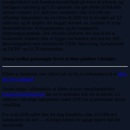
energiselskabet som kundens kontaktflade på tværs af netværk, og
intelligent opladning og V2G-tjenester, der gør elbiler til fleksible
aktiver i elnettet. EU skal have installeret cirka 410.000 nye
offentlige ladepunkter om året frem til 2030 for at nå målet på 3,5
millioner, og de aktører, der bygger netværk nu, kommer til at eje
førerrelationerne, forbrugsdataene og det langsigtede
indtjeningspotentiale. Den tekniske platform, der skal til for at
konkurrere, behøver ikke at bygges fra bunden; den kræver API-
først-integration med eksisterende CRM, fakturering, energihandel
og OCPP- og OCPI-infrastruktur.
Denne artikel gennemgår hvert af disse punkter i detaljer.
Elbiler er langsomt, men sikkert på vej fra et nichemarked til at
blive
den nye standard
.
Denne bølge i udbredelsen af elbiler ændrer energilandskabet.
Europa-Kommissionen
har sat et ambitiøst mål om at udrulle 3,5
millioner offentlige ladepunkter inden 2030 for at understøtte denne
omstilling.
For at nå 2030-målet skal der dog installeres cirka 410.000 nye
ladepunkter om året — et tempo næsten tre gange højere end det
nuværende.