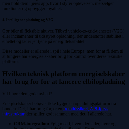
men hold dem i jeres app, hvor I styrer oplevelsen, mersælger
funktioner og opbygger loyalitet.
4. Intelligent opladning og V2G
Gør biler til fleksible aktiver. Tilbyd vehicle-to-grid-tjenester (V2G)
eller incitamenter til tidsstyret opladning, der understøtter stabilitet i
elnettet og lader jer tjene på energifleksibilitet.
Disse modeller er allerede i spil i hele Europa, men for at få dem til
at fungere har energiselskaber brug for kontrol over deres tekniske
platform.
Hvilken teknisk platform energiselskaber
har brug for for at lancere elbilopladning
Vil I høre den gode nyhed?
Energiselskaber behøver ikke bygge en opladningsplatform fra
bunden. Det, I har brug for, er en
fremtidssikret, API-først-
infrastruktur
, der spiller godt sammen med det, I allerede har.
CRM-integration:
Følg med i, hvem der lader, hvor og
hvornår, og omsæt så de data til værdi. Brug