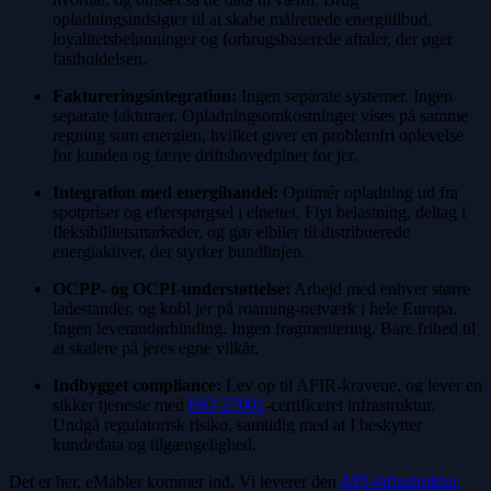
opladningsindsigter til at skabe målrettede energitilbud,
loyalitetsbelønninger og forbrugsbaserede aftaler, der øger
fastholdelsen.
Faktureringsintegration:
Ingen separate systemer. Ingen
separate fakturaer. Opladningsomkostninger vises på samme
regning som energien, hvilket giver en problemfri oplevelse
for kunden og færre driftshovedpiner for jer.
Integration med energihandel:
Optimér opladning ud fra
spotpriser og efterspørgsel i elnettet. Flyt belastning, deltag i
fleksibilitetsmarkeder, og gør elbiler til distribuerede
energiaktiver, der styrker bundlinjen.
OCPP- og OCPI-understøttelse:
Arbejd med enhver større
ladestander, og kobl jer på roaming-netværk i hele Europa.
Ingen leverandørbinding. Ingen fragmentering. Bare frihed til
at skalere på jeres egne vilkår.
Indbygget compliance:
Lev op til AFIR-kravene, og lever en
sikker tjeneste med
ISO 27001
-certificeret infrastruktur.
Undgå regulatorisk risiko, samtidig med at I beskytter
kundedata og tilgængelighed.
Det er her, eMabler kommer ind. Vi leverer den
API-infrastruktur,