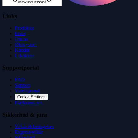
Links
Produkter
Priser
Om os
Økosystem
Kunder
Udviklere
Supportportal
FAQ
Support
Vidensportal
Cookie Settings
Platformstatus
Sikkerhed & jura
Vilkår & betingelser
Express-vilkår
Sikkerhed