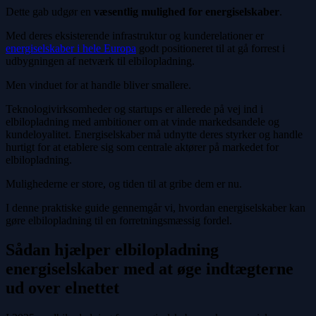
Dette gab udgør en
væsentlig mulighed for energiselskaber
.
Med deres eksisterende infrastruktur og kunderelationer er
energiselskaber i hele Europa
godt positioneret til at gå forrest i
udbygningen af netværk til elbilopladning.
Men vinduet for at handle bliver smallere.
Teknologivirksomheder og startups er allerede på vej ind i
elbilopladning med ambitioner om at vinde markedsandele og
kundeloyalitet. Energiselskaber må udnytte deres styrker og handle
hurtigt for at etablere sig som centrale aktører på markedet for
elbilopladning.
Mulighederne er store, og tiden til at gribe dem er nu.
I denne praktiske guide gennemgår vi, hvordan energiselskaber kan
gøre elbilopladning til en forretningsmæssig fordel.
Sådan hjælper elbilopladning
energiselskaber med at øge indtægterne
ud over elnettet