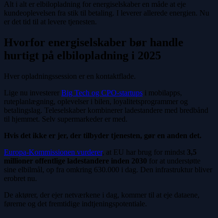
Alt i alt er elbilopladning for energiselskaber en måde at eje
kundeoplevelsen fra stik til betaling. I leverer allerede energien. Nu
er det tid til at levere tjenesten.
Hvorfor energiselskaber bør handle
hurtigt på elbilopladning i 2025
Hver opladningssession er en kontaktflade.
Lige nu investerer
Big Tech og CPO-startups
i mobilapps,
ruteplanlægning, oplevelser i bilen, loyalitetsprogrammer og
betalingslag. Teleselskaber kombinerer ladestandere med bredbånd
til hjemmet. Selv supermarkeder er med.
Hvis det ikke er jer, der tilbyder tjenesten, gør en anden det.
Europa-Kommissionen vurderer
, at EU har brug for mindst
3,5
millioner offentlige ladestandere inden 2030
for at understøtte
sine elbilmål, op fra omkring 630.000 i dag. Den infrastruktur bliver
erobret nu.
De aktører, der ejer netværkene i dag, kommer til at eje dataene,
førerne og det fremtidige indtjeningspotentiale.