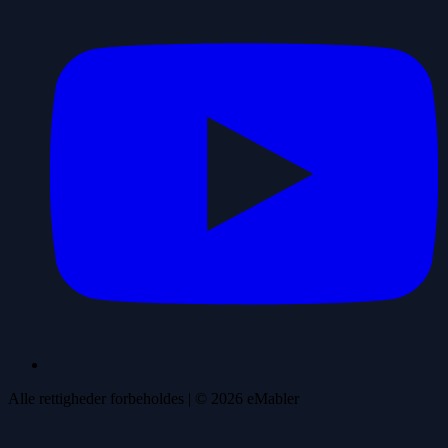
Alle rettigheder forbeholdes
| ©
2026
eMabler