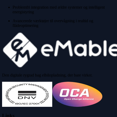
Problemfri integration med ældre systemer og intelligent
energistyring
Avancerede værktøjer til overvågning i realtid og
flådeoptimering
Den digitale rygrad bag elbilopladning, der bare virker.
Links