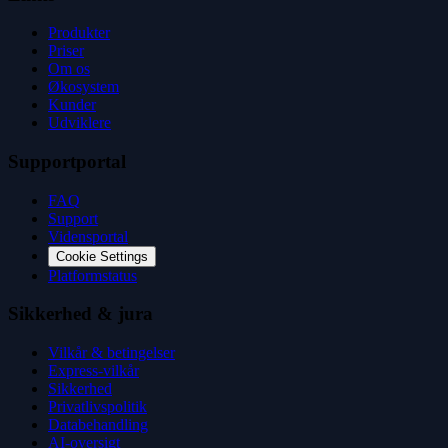
Produkter
Priser
Om os
Økosystem
Kunder
Udviklere
Supportportal
FAQ
Support
Vidensportal
Cookie Settings
Platformstatus
Sikkerhed & jura
Vilkår & betingelser
Express-vilkår
Sikkerhed
Privatlivspolitik
Databehandling
AI-oversigt