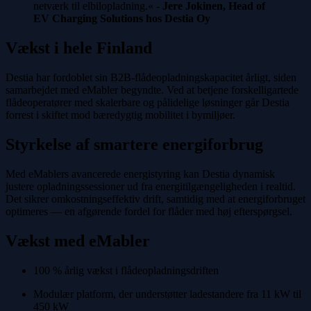
netværk til elbilopladning.« -
Jere Jokinen, Head of
EV Charging Solutions hos Destia Oy
Vækst i hele Finland
Destia har fordoblet sin B2B-flådeopladningskapacitet årligt, siden
samarbejdet med eMabler begyndte. Ved at betjene forskelligartede
flådeoperatører med skalerbare og pålidelige løsninger går Destia
forrest i skiftet mod bæredygtig mobilitet i bymiljøer.
Styrkelse af smartere energiforbrug
Med eMablers avancerede energistyring kan Destia dynamisk
justere opladningssessioner ud fra energitilgængeligheden i realtid.
Det sikrer omkostningseffektiv drift, samtidig med at energiforbruget
optimeres — en afgørende fordel for flåder med høj efterspørgsel.
Vækst med eMabler
100 % årlig vækst i flådeopladningsdriften
Modulær platform, der understøtter ladestandere fra 11 kW til
450 kW