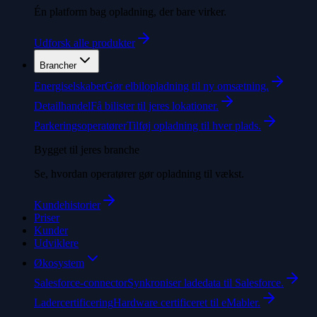
Én platform bag opladning, der bare virker.
Udforsk alle produkter
Brancher
Energiselskaber
Gør elbilopladning til ny omsætning.
Detailhandel
Få bilister til jeres lokationer.
Parkeringsoperatører
Tilføj opladning til hver plads.
Bygget til jeres branche
Se, hvordan operatører gør opladning til vækst.
Kundehistorier
Priser
Kunder
Udviklere
Økosystem
Salesforce-connector
Synkroniser ladedata til Salesforce.
Ladercertificering
Hardware certificeret til eMabler.