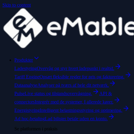
Skip to content
Produkter
Ladestyring
Overvåg og styr hvert ladepunkt i realtid.
Tariff Engine
Opsæt fleksible regler for pris og fakturering.
Dataanalyse
Analyser på tværs af hele dit netværk.
Pulse
Live status og tilstandsovervågning.
API &
connectors
Integrér med de systemer, I allerede kører.
Energistyring
Intelligent belastningsstyring og optimering.
Ad hoc-betaling
Lad bilister betale uden en konto.
Se platformen i praksis