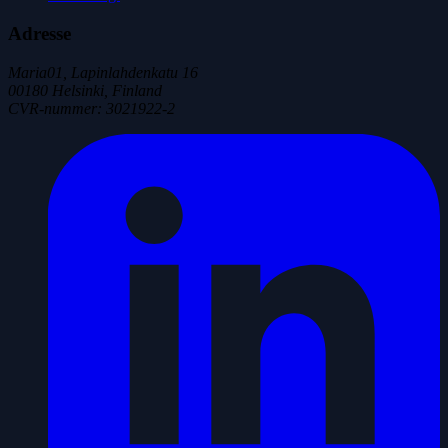
Adresse
Maria01, Lapinlahdenkatu 16
00180 Helsinki, Finland
CVR-nummer
:
3021922-2