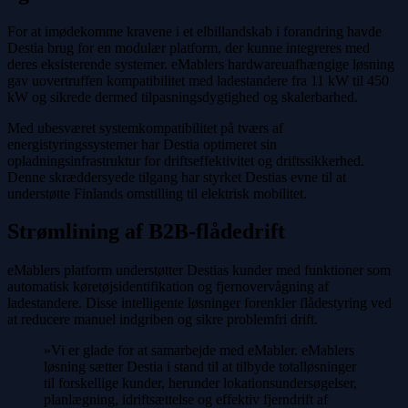
For at imødekomme kravene i et elbillandskab i forandring havde
Destia brug for en modulær platform, der kunne integreres med
deres eksisterende systemer. eMablers hardwareuafhængige løsning
gav uovertruffen kompatibilitet med ladestandere fra 11 kW til 450
kW og sikrede dermed tilpasningsdygtighed og skalerbarhed.
Med ubesværet systemkompatibilitet på tværs af
energistyringssystemer har Destia optimeret sin
opladningsinfrastruktur for driftseffektivitet og driftssikkerhed.
Denne skræddersyede tilgang har styrket Destias evne til at
understøtte Finlands omstilling til elektrisk mobilitet.
Strømlining af B2B-flådedrift
eMablers platform understøtter Destias kunder med funktioner som
automatisk køretøjsidentifikation og fjernovervågning af
ladestandere. Disse intelligente løsninger forenkler flådestyring ved
at reducere manuel indgriben og sikre problemfri drift.
»Vi er glade for at samarbejde med eMabler. eMablers
løsning sætter Destia i stand til at tilbyde totalløsninger
til forskellige kunder, herunder lokationsundersøgelser,
planlægning, idriftsættelse og effektiv fjerndrift af