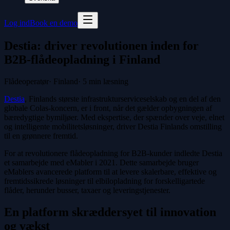
Log ind
Book en demo
Destia: driver revolutionen inden for
B2B-flådeopladning i Finland
Flådeoperatør
·
Finland
·
5
min læsning
Destia
, Finlands største infrastrukturserviceselskab og en del af den
globale Colas-koncern, er i front, når det gælder opbygningen af
bæredygtige bymiljøer. Med ekspertise, der spænder over veje, elnet
og intelligente mobilitetsløsninger, driver Destia Finlands omstilling
til en grønnere fremtid.
For at revolutionere flådeopladning for B2B-kunder indledte Destia
et samarbejde med eMabler i 2021. Dette samarbejde bruger
eMablers avancerede platform til at levere skalerbare, effektive og
fremtidssikrede løsninger til elbilopladning for forskelligartede
flåder, herunder busser, taxaer og leveringstjenester.
En platform skræddersyet til innovation
og vækst