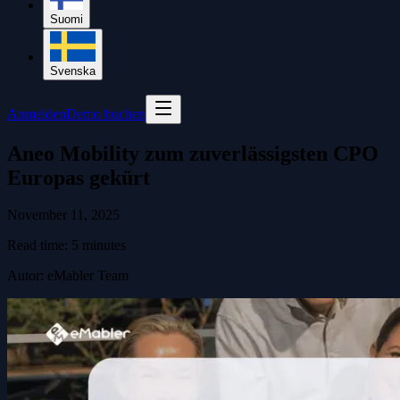
Suomi
Svenska
Anmelden
Demo buchen
Aneo Mobility zum zuverlässigsten CPO
Europas gekürt
November 11, 2025
Read time:
5
minutes
Autor
:
eMabler Team