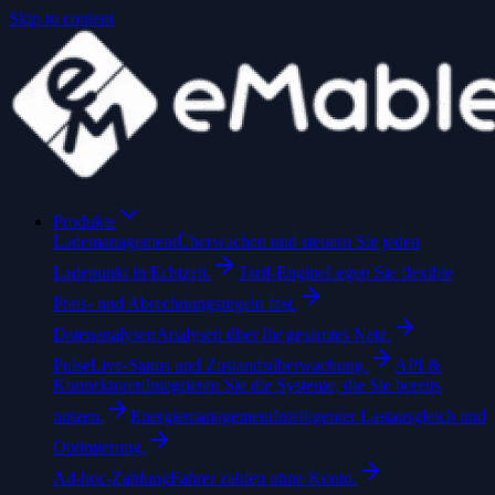
Skip to content
Produkte
Lademanagement
Überwachen und steuern Sie jeden
Ladepunkt in Echtzeit.
Tarif-Engine
Legen Sie flexible
Preis- und Abrechnungsregeln fest.
Datenanalysen
Analysen über Ihr gesamtes Netz.
Pulse
Live-Status und Zustandsüberwachung.
API &
Konnektoren
Integrieren Sie die Systeme, die Sie bereits
nutzen.
Energiemanagement
Intelligenter Lastausgleich und
Optimierung.
Ad-hoc-Zahlung
Fahrer zahlen ohne Konto.