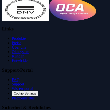
Links
Produkte
Preise
Über uns
Ökosystem
Kunden
Entwickler
Support-Portal
FAQ
Support
Wissensportal
Cookie Settings
Plattformstatus
Sicherheit & Rechtliches