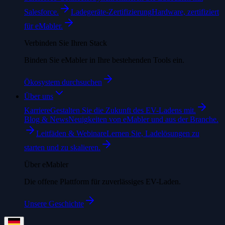
Salesforce.
Ladegeräte-Zertifizierung
Hardware, zertifiziert
für eMabler.
Verbinden Sie Ihren Stack
Binden Sie eMabler in Ihre bestehenden Tools ein.
Ökosystem durchsuchen
Über uns
Karriere
Gestalten Sie die Zukunft des EV-Ladens mit.
Blog & News
Neuigkeiten von eMabler und aus der Branche.
Leitfäden & Webinare
Lernen Sie, Ladelösungen zu
starten und zu skalieren.
Über eMabler
Die offene Plattform für zuverlässiges EV-Laden.
Unsere Geschichte