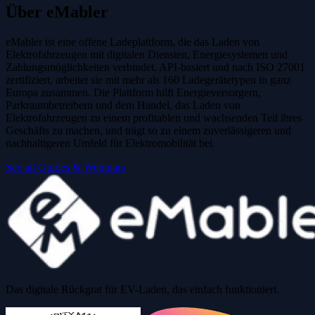
Über eMabler
eMabler ist eine offene Ladeplattform, die das Laden von
Elektrofahrzeugen mit digitalen Diensten, Energiesystemen und
Zahlungsmöglichkeiten verbindet. API-basiert und nach ISO 27001
zertifiziert, arbeitet sie mit mehr als 160 Ladegerätetypen in ganz
Europa zusammen. Die Plattform hilft Energieversorgern,
Parkraumbetreibern und dem Handel, das Laden von
Elektrofahrzeugen zu einem profitablen und wachsenden Teil ihres
Geschäfts zu machen, und trägt so zu einem zuverlässigeren und
nachhaltigeren Umfeld für Elektromobilität bei.
See all Guides & Webinars
Das digitale Rückgrat für EV-Laden, das einfach funktioniert.