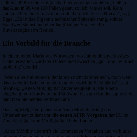
„98 bis 99 Prozent erfolgreiche Ladevorgänge zu liefern, heißt, dass
das Auto in 99 von 100 Fällen genau so lädt, wie es soll. Kein
anderer Betreiber in unserem Umfeld erreicht dieses Niveau", sagt
Egge. „Es ist das Ergebnis technischer Spitzenleistung, solider
Handwerkskunst und einer langfristigen Strategie für
Zuverlässigkeit im Betrieb."
Ein Vorbild für die Branche
In einem reifen Markt wie Norwegen, wo Fahrende zuverlässiges
Laden erwarten, wird der Unterschied zwischen „gut" und „wirklich
großartig" deutlich.
„Wenn alles funktioniert, denkt man nicht darüber nach, doch wenn
das Laden fehlschlägt, merkt man, wie wichtig Stabilität ist", sagt
Stenberg. „Aneo Mobility hat Zuverlässigkeit in jede Ebene
eingebaut, von Hardware und Software bis zum Kundensupport. So
baut man bleibendes Vertrauen auf."
Das langfristige Vorgehen von Aneo Mobility bringt das
Unternehmen zudem
vor die neuen AFIR-Vorgaben
der EU zu
Zuverlässigkeit und Verfügbarkeit beim Laden.
„Aneo Mobility übertrifft die kommenden Vorgaben und verbindet
hohe Verfügbarkeit mit der führenden Erfolgsquote der Branche.