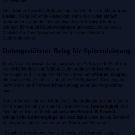
von eMabler.
Die eMabler Awards würdigen eine einfache Idee:
Vertrauen ins
Laden
. Wenn Fahrende einstecken, sollte das Laden einfach
funktionieren, und die Daten belegen es. Bei Aneo Mobility
gelingen
99 von 100 Ladevorgängen
und setzen einen neuen
Maßstab für Zuverlässigkeit im europäischen Markt für
Elektrofahrzeuge.
Datengestützter Beleg für Spitzenleistung
Jeden Monat überwacht und analysiert die API-basierte Plattform
von eMabler über eine Million Ladevorgänge für Betreiber in
Norwegen und Europa. Die Daten laufen über
eMabler Insights
,
die Analyseebene, die Leistung über Verfügbarkeit, Erfolgsquote,
Servicelevel und Nutzererlebnis hinweg misst und vergleichbar
macht.
Bei der Durchsicht von Millionen Ladevorgängen in zehn Ländern
stach Aneo Mobility aus einem Grund hervor:
Beständigkeit
. Das
Netz liefert Monat für Monat
zwischen 98 und 99 Prozent
erfolgreiche Ladevorgänge
und setzt damit einen neuen Standard
für Zuverlässigkeit in einem reifen Markt wie Norwegen.
„Es geht um Vertrauen. Wenn Menschen ihr Auto einstecken,