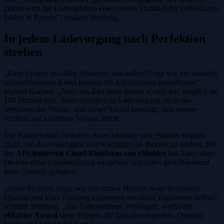
Damit setzt das Unternehmen einen neuen Standard für verlässliches
Laden in Europa", ergänzt Stenberg.
In jedem Ladevorgang nach Perfektion
streben
„Kein System ist völlig fehlerfrei, und selbst Dinge wie ein schlecht
angeschlossenes Kabel können die Erfolgsquote beeinflussen",
ergänzt Karlsen. „Aber das Ziel muss immer so nah wie möglich an
100 Prozent sein. Jeder erfolgreiche Ladevorgang stärkt das
Vertrauen der Nutzer, und dieser Award bestätigt, dass unsere
Technik auf höchstem Niveau liefert."
Die Partnerschaft zwischen Aneo Mobility und eMabler begann
2022, um Zuverlässigkeit und Wachstum im Betrieb zu stärken. Mit
der
API-basierten Cloud-Plattform von eMabler
hat Aneo seine
Dienste ohne Unterbrechung ausgebaut und dabei gleichbleibend
hohe Qualität gehalten.
„Aneo Mobility zeigt, wie ein starker Betrieb, hohe technische
Qualität und klare Führung zusammen messbare Ergebnisse liefern",
schließt Stenberg. „Das Unternehmen verkörpert, wofür der
eMabler Award
steht: Firmen, die Initiative ergreifen, Qualität