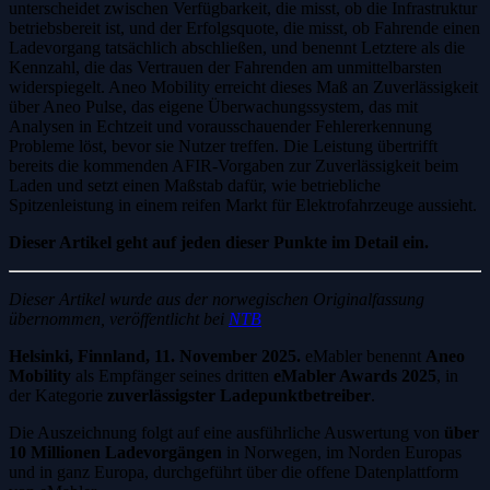
unterscheidet zwischen Verfügbarkeit, die misst, ob die Infrastruktur
betriebsbereit ist, und der Erfolgsquote, die misst, ob Fahrende einen
Ladevorgang tatsächlich abschließen, und benennt Letztere als die
Kennzahl, die das Vertrauen der Fahrenden am unmittelbarsten
widerspiegelt. Aneo Mobility erreicht dieses Maß an Zuverlässigkeit
über Aneo Pulse, das eigene Überwachungssystem, das mit
Analysen in Echtzeit und vorausschauender Fehlererkennung
Probleme löst, bevor sie Nutzer treffen. Die Leistung übertrifft
bereits die kommenden AFIR-Vorgaben zur Zuverlässigkeit beim
Laden und setzt einen Maßstab dafür, wie betriebliche
Spitzenleistung in einem reifen Markt für Elektrofahrzeuge aussieht.
Dieser Artikel geht auf jeden dieser Punkte im Detail ein.
Dieser Artikel wurde aus der norwegischen Originalfassung
übernommen, veröffentlicht bei
NTB
Helsinki, Finnland, 11. November 2025.
eMabler benennt
Aneo
Mobility
als Empfänger seines dritten
eMabler Awards 2025
, in
der Kategorie
zuverlässigster Ladepunktbetreiber
.
Die Auszeichnung folgt auf eine ausführliche Auswertung von
über
10 Millionen Ladevorgängen
in Norwegen, im Norden Europas
und in ganz Europa, durchgeführt über die offene Datenplattform