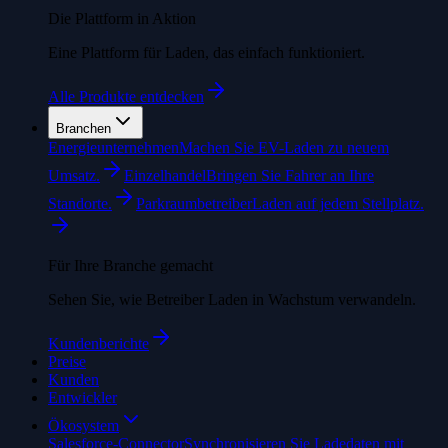
Die Plattform in Aktion
Eine Plattform für Laden, das einfach funktioniert.
Alle Produkte entdecken
Branchen
Energieunternehmen
Machen Sie EV-Laden zu neuem
Umsatz.
Einzelhandel
Bringen Sie Fahrer an Ihre
Standorte.
Parkraumbetreiber
Laden auf jedem Stellplatz.
Für Ihre Branche gemacht
Sehen Sie, wie Betreiber Laden in Wachstum verwandeln.
Kundenberichte
Preise
Kunden
Entwickler
Ökosystem
Salesforce-Connector
Synchronisieren Sie Ladedaten mit