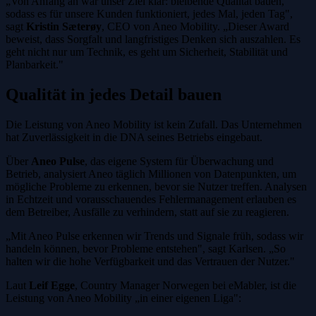
„Von Anfang an war unser Ziel klar: bleibende Qualität bauen,
sodass es für unsere Kunden funktioniert, jedes Mal, jeden Tag",
sagt
Kristin Sæterøy
, CEO von Aneo Mobility. „Dieser Award
beweist, dass Sorgfalt und langfristiges Denken sich auszahlen. Es
geht nicht nur um Technik, es geht um Sicherheit, Stabilität und
Planbarkeit."
Qualität in jedes Detail bauen
Die Leistung von Aneo Mobility ist kein Zufall. Das Unternehmen
hat Zuverlässigkeit in die DNA seines Betriebs eingebaut.
Über
Aneo Pulse
, das eigene System für Überwachung und
Betrieb, analysiert Aneo täglich Millionen von Datenpunkten, um
mögliche Probleme zu erkennen, bevor sie Nutzer treffen. Analysen
in Echtzeit und vorausschauendes Fehlermanagement erlauben es
dem Betreiber, Ausfälle zu verhindern, statt auf sie zu reagieren.
„Mit Aneo Pulse erkennen wir Trends und Signale früh, sodass wir
handeln können, bevor Probleme entstehen", sagt Karlsen. „So
halten wir die hohe Verfügbarkeit und das Vertrauen der Nutzer."
Laut
Leif Egge
, Country Manager Norwegen bei eMabler, ist die
Leistung von Aneo Mobility „in einer eigenen Liga":