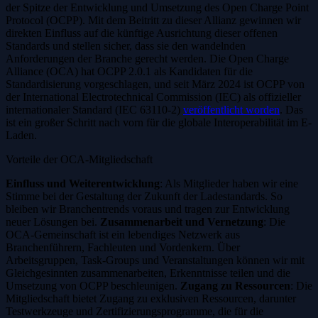
der Spitze der Entwicklung und Umsetzung des Open Charge Point
Protocol (OCPP). Mit dem Beitritt zu dieser Allianz gewinnen wir
direkten Einfluss auf die künftige Ausrichtung dieser offenen
Standards und stellen sicher, dass sie den wandelnden
Anforderungen der Branche gerecht werden. Die Open Charge
Alliance (OCA) hat OCPP 2.0.1 als Kandidaten für die
Standardisierung vorgeschlagen, und seit März 2024 ist OCPP von
der International Electrotechnical Commission (IEC) als offizieller
internationaler Standard (IEC 63110-2)
veröffentlicht worden
. Das
ist ein großer Schritt nach vorn für die globale Interoperabilität im E-
Laden.
Vorteile der OCA-Mitgliedschaft
Einfluss und Weiterentwicklung
: Als Mitglieder haben wir eine
Stimme bei der Gestaltung der Zukunft der Ladestandards. So
bleiben wir Branchentrends voraus und tragen zur Entwicklung
neuer Lösungen bei.
Zusammenarbeit und Vernetzung
: Die
OCA-Gemeinschaft ist ein lebendiges Netzwerk aus
Branchenführern, Fachleuten und Vordenkern. Über
Arbeitsgruppen, Task-Groups und Veranstaltungen können wir mit
Gleichgesinnten zusammenarbeiten, Erkenntnisse teilen und die
Umsetzung von OCPP beschleunigen.
Zugang zu Ressourcen
: Die
Mitgliedschaft bietet Zugang zu exklusiven Ressourcen, darunter
Testwerkzeuge und Zertifizierungsprogramme, die für die