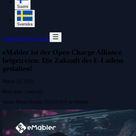
Suomi
Svenska
Anmelden
Demo buchen
eMabler ist der Open Charge Alliance
beigetreten: Die Zukunft des E-Ladens
gestalten!
March 25, 2025
Read time:
3
minutes
Autor
:
Maria Hovila, COO/CISO at eMabler