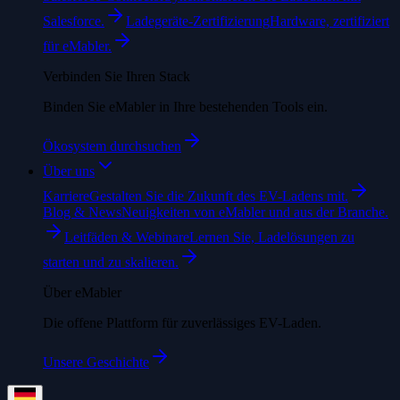
Salesforce.
Ladegeräte-Zertifizierung
Hardware, zertifiziert
für eMabler.
Verbinden Sie Ihren Stack
Binden Sie eMabler in Ihre bestehenden Tools ein.
Ökosystem durchsuchen
Über uns
Karriere
Gestalten Sie die Zukunft des EV-Ladens mit.
Blog & News
Neuigkeiten von eMabler und aus der Branche.
Leitfäden & Webinare
Lernen Sie, Ladelösungen zu
starten und zu skalieren.
Über eMabler
Die offene Plattform für zuverlässiges EV-Laden.
Unsere Geschichte