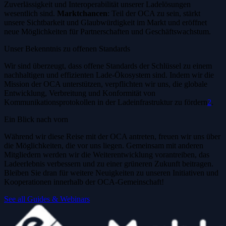
Zuverlässigkeit und Interoperabilität unserer Ladelösungen
wesentlich sind.
Marktchancen
: Teil der OCA zu sein, stärkt
unsere Sichtbarkeit und Glaubwürdigkeit im Markt und eröffnet
neue Möglichkeiten für Partnerschaften und Geschäftswachstum.
Unser Bekenntnis zu offenen Standards
Wir sind überzeugt, dass offene Standards der Schlüssel zu einem
nachhaltigen und effizienten Lade-Ökosystem sind. Indem wir die
Mission der OCA unterstützen, verpflichten wir uns, die globale
Entwicklung, Verbreitung und Konformität von
Kommunikationsprotokollen in der Ladeinfrastruktur zu fördern
2
.
Ein Blick nach vorn
Während wir diese Reise mit der OCA antreten, freuen wir uns über
die Möglichkeiten, die vor uns liegen. Gemeinsam mit anderen
Mitgliedern werden wir die Weiterentwicklung vorantreiben, das
Ladeerlebnis verbessern und zu einer grüneren Zukunft beitragen.
Bleiben Sie dran für weitere Neuigkeiten zu unseren Initiativen und
Kooperationen innerhalb der OCA-Gemeinschaft!
See all Guides & Webinars