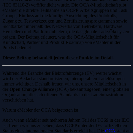
(IEC 63110-2) veröffentlicht wurde. Die OCA-Mitgliedschaft gibt
eMabler die direkte Teilnahme an OCPP-Arbeitsgruppen und Task-
Groups, Einfluss auf die künftige Ausrichtung des Protokolls,
Zugang zu Testwerkzeugen und Zertifizierungsprogrammen sowie
Sichtbarkeit innerhalb des Netzwerks von Betreibern, Hardware-
Herstellern und Plattformanbietern, die das globale Lade-Ökosystem
prägen. Der Beitrag erläutert, was die OCA-Mitgliedschaft für
Kundschaft, Partner und Produkt-Roadmap von eMabler in der
Praxis bedeutet.
Dieser Beitrag behandelt jeden dieser Punkte im Detail.
Während die Branche der Elektrofahrzeuge (EV) weiter wächst,
wird der Bedarf an standardisierten, interoperablen Ladelösungen
immer wichtiger. Deshalb freuen wir uns, unsere Mitgliedschaft in
der
Open Charge Alliance
(OCA) bekanntzugeben, einer globalen
Organisation, die sich offenen Standards in der Ladeinfrastruktur
verschrieben hat.
Warum eMabler der OCA beigetreten ist
Auch wenn eMabler seit mehreren Jahren Teil des TC69 in der IEC
ist, freuen wir uns zu sehen, dass OCPP unter der IEC offiziell den
Status eines internationalen Standards erreicht hat. Die
OCA
steht an