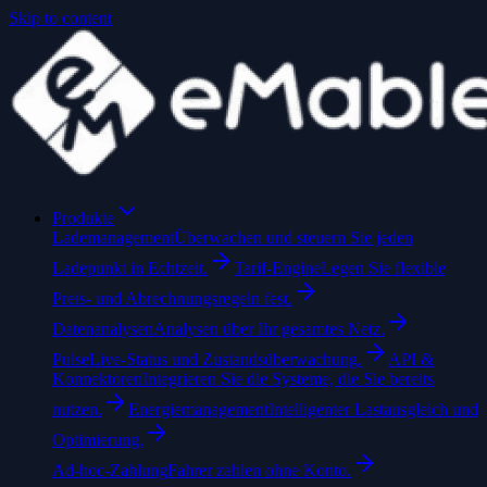
Skip to content
Produkte
Lademanagement
Überwachen und steuern Sie jeden
Ladepunkt in Echtzeit.
Tarif-Engine
Legen Sie flexible
Preis- und Abrechnungsregeln fest.
Datenanalysen
Analysen über Ihr gesamtes Netz.
Pulse
Live-Status und Zustandsüberwachung.
API &
Konnektoren
Integrieren Sie die Systeme, die Sie bereits
nutzen.
Energiemanagement
Intelligenter Lastausgleich und
Optimierung.
Ad-hoc-Zahlung
Fahrer zahlen ohne Konto.