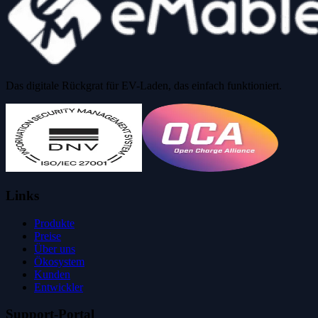
Das digitale Rückgrat für EV-Laden, das einfach funktioniert.
Links
Produkte
Preise
Über uns
Ökosystem
Kunden
Entwickler
Support-Portal