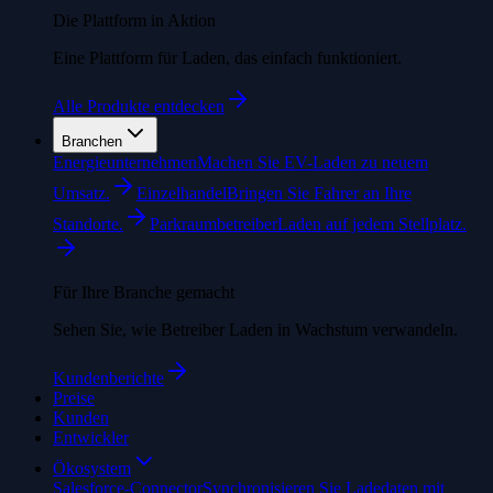
Die Plattform in Aktion
Eine Plattform für Laden, das einfach funktioniert.
Alle Produkte entdecken
Branchen
Energieunternehmen
Machen Sie EV-Laden zu neuem
Umsatz.
Einzelhandel
Bringen Sie Fahrer an Ihre
Standorte.
Parkraumbetreiber
Laden auf jedem Stellplatz.
Für Ihre Branche gemacht
Sehen Sie, wie Betreiber Laden in Wachstum verwandeln.
Kundenberichte
Preise
Kunden
Entwickler
Ökosystem
Salesforce-Connector
Synchronisieren Sie Ladedaten mit