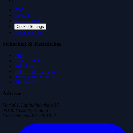
FAQ
Support
Wissensportal
Cookie Settings
Plattformstatus
Sicherheit & Rechtliches
AGB
Express-AGB
Sicherheit
Datenschutzerklärung
Auftragsverarbeitung
KI-Übersicht
Adresse
Maria01, Lapinlahdenkatu 16
00180 Helsinki, Finland
Unternehmens-ID
:
3021922-2