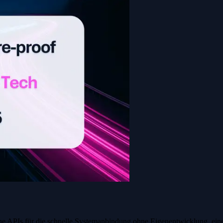
ne APIs für die schnelle Systemanbindung ohne Eigenentwicklung, eine