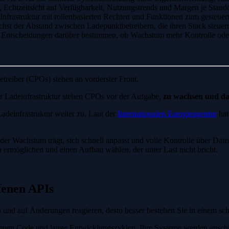
, Echtzeitsicht auf Verfügbarkeit, Nutzungstrends und Margen je Sta
 Infrastruktur mit rollenbasierten Rechten und Funktionen zum gesteue
st der Abstand zwischen Ladepunktbetreibern, die ihren Stack steuern,
igen Entscheidungen darüber bestimmen, ob Wachstum mehr Kontrolle ode
treiber (CPOs) stehen an vorderster Front.
er Ladeinfrastruktur stehen CPOs vor der Aufgabe,
zu wachsen und dab
Ladeinfrastruktur weiter zu. Laut der
Internationalen Energieagentur
hat
er Wachstum trägt, sich schnell anpasst und volle Kontrolle über Date
n ermöglichen und einen Aufbau wählen, der unter Last nicht bricht.
ffenen APIs
en und auf Änderungen reagieren, desto besser bestehen Sie in einem sc
genen Code und lange Entwicklungszyklen. Ihre Systeme werden anschlus