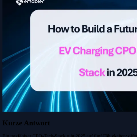
Kurze Antwort
Ein tragfähiger CPO-Tech-Stack ruht 2025 auf fünf Fähigkeiten: offe