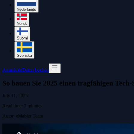
Nederlands
Norsk
Suomi
Svenska
Anmelden
Demo buchen
So bauen Sie 2025 einen tragfähigen Tech
July 11, 2025
Read time:
7
minutes
Autor
:
eMabler Team