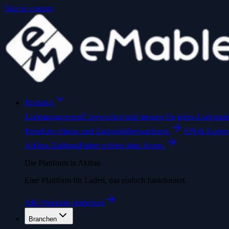
Skip to content
Produkte
Lademanagement
Überwachen und steuern Sie jeden Ladepunkt 
Pulse
Live-Status und Zustandsüberwachung.
API & Konne
Ad-hoc-Zahlung
Fahrer zahlen ohne Konto.
Die Plattform in Aktion
Eine Plattform für Laden, das einfach funktioniert.
Alle Produkte entdecken
Branchen