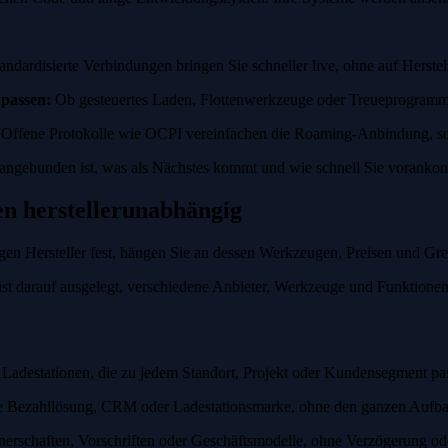
andardisierte Verbindungen bringen Sie schneller live, ohne auf Herstel
 passen:
Ob gesteuertes Laden, Flottenwerkzeuge oder Treueprogramme,
Offene Protokolle wie OCPI vereinfachen die Roaming-Anbindung, sod
 angebunden ist, was als Nächstes kommt und wie schnell Sie vorank
en herstellerunabhängig
zigen Hersteller fest, hängen Sie an dessen Werkzeugen, Preisen und Gr
ist darauf ausgelegt, verschiedene Anbieter, Werkzeuge und Funktionen
Ladestationen, die zu jedem Standort, Projekt oder Kundensegment pa
 Bezahllösung, CRM oder Ladestationsmarke, ohne den ganzen Aufbau
nerschaften, Vorschriften oder Geschäftsmodelle, ohne Verzögerung o