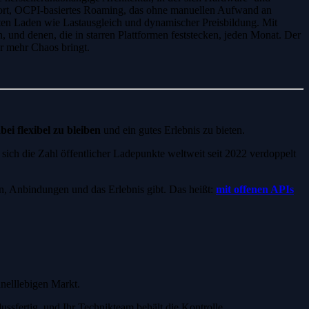
ndort, OCPI-basiertes Roaming, das ohne manuellen Aufwand an
rten Laden wie Lastausgleich und dynamischer Preisbildung. Mit
 und denen, die in starren Plattformen feststecken, jeden Monat. Der
r mehr Chaos bringt.
ei flexibel zu bleiben
und ein gutes Erlebnis zu bieten.
 sich die Zahl öffentlicher Ladepunkte weltweit seit 2022 verdoppelt
n, Anbindungen und das Erlebnis gibt. Das heißt:
mit offenen APIs
hnelllebigen Markt.
sfertig, und Ihr Technikteam behält die Kontrolle.