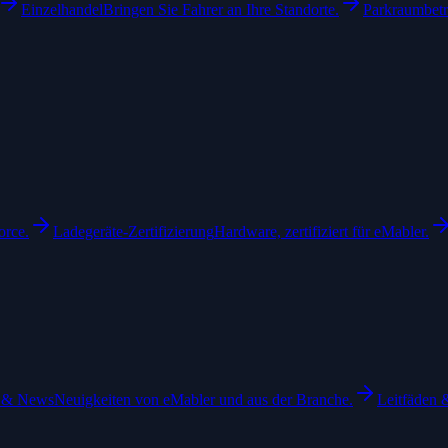
Einzelhandel
Bringen Sie Fahrer an Ihre Standorte.
Parkraumbetr
orce.
Ladegeräte-Zertifizierung
Hardware, zertifiziert für eMabler.
 & News
Neuigkeiten von eMabler und aus der Branche.
Leitfäden 