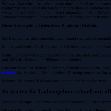
Software-Bausteine austauschen lassen, ohne den Stack neu zu bauen
Plattformen wie Hubject und Gireve anbindet, und eine cloudbasierte
weltweit über 5 Millionen öffentlichen Ladepunkten im Jahr 2025 wäch
Artikel behandelt jede Fähigkeit im Detail und zeigt, wie die heut
Dieser Artikel geht auf jeden dieser Punkte im Detail ein.
Der Hochlauf der Elektromobilität beschleunigt sich, und Ladepunktbe
Mit der wachsenden Nachfrage nach verlässlicher und gut erreichbar
Schließlich nimmt die Nachfrage nach verlässlicher und erreichbarer 
und 2025 die Marke von 5 Millionen überschritten.
Um vorn zu bleiben, brauchen Ladepunktbetreiber einen Tech-Stack, d
arbeiten
, bei Herstellern flexibel bleiben, Roaming vom ersten Tag a
So bauen Sie einen CPO-Tech-Stack, der mit dem Markt Schritt hält.
So starten Sie Ladeangebote schnell mit o
2025 zählt
Tempo
. Je schneller Sie Systeme anbinden, Dienste start
Offene APIs machen das möglich. Eine flexible API erspart Ihnen ei