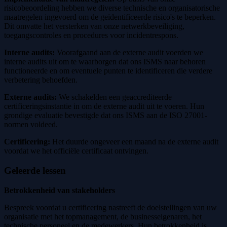
risicobeoordeling hebben we diverse technische en organisatorische
maatregelen ingevoerd om de geïdentificeerde risico's te beperken.
Dit omvatte het versterken van onze netwerkbeveiliging,
toegangscontroles en procedures voor incidentrespons.
Interne audits:
Voorafgaand aan de externe audit voerden we
interne audits uit om te waarborgen dat ons ISMS naar behoren
functioneerde en om eventuele punten te identificeren die verdere
verbetering behoefden.
Externe audits:
We schakelden een geaccrediteerde
certificeringsinstantie in om de externe audit uit te voeren. Hun
grondige evaluatie bevestigde dat ons ISMS aan de ISO 27001-
normen voldeed.
Certificering:
Het duurde ongeveer een maand na de externe audit
voordat we het officiële certificaat ontvingen.
Geleerde lessen
Betrokkenheid van stakeholders
Bespreek voordat u certificering nastreeft de doelstellingen van uw
organisatie met het topmanagement, de businesseigenaren, het
technische personeel en de medewerkers. Hun betrokkenheid is