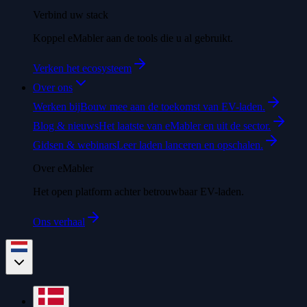
Verbind uw stack
Koppel eMabler aan de tools die u al gebruikt.
Verken het ecosysteem
Over ons
Werken bij
Bouw mee aan de toekomst van EV-laden.
Blog & nieuws
Het laatste van eMabler en uit de sector.
Gidsen & webinars
Leer laden lanceren en opschalen.
Over eMabler
Het open platform achter betrouwbaar EV-laden.
Ons verhaal