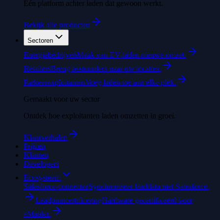
Eén platform achter laden dat gewoon werkt.
Bekijk alle producten
Sectoren
Energiebedrijven
Maak van EV-laden nieuwe omzet.
Retailers
Breng bestuurders naar uw locaties.
Parkeerexploitanten
Voeg laden toe aan elke plek.
Gemaakt voor uw sector
Ontdek hoe exploitanten laden omzetten in groei.
Klantverhalen
Prijzen
Klanten
Developers
Ecosysteem
Salesforce-connector
Synchroniseer laaddata met Salesforce.
Laadpuntcertificering
Hardware gecertificeerd voor
eMabler.