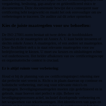
vergadering, beslissing, gap-analyse en geïdentificeerd risico te
documenteren. Deze documentatie bewijst dat u consequent naar
certificering hebt toegewerkt en maakt het ook eenvoudiger om uw
verbeteringen te traceren. De auditor zal dit zeker opmerken.
Kies de juiste maatregelen voor uw behoeften
:
De ISO 27001-norm bestaat uit twee delen: de hoofdstukken
(clauses) en de maatregelen uit Annex A. U kunt beide invoeren of
slechts enkele Annex A-maatregelen, of een andere set maatregelen.
Deze flexibiliteit stelt u in staat relevante maatregelen voor uw
bedrijfsvoering te kiezen. U moet uw keuzes en uitsluitingen echter
wel onderbouwen. Het helder afbakenen van uw certificeringsscope
en organisatorische context is cruciaal.
Er is altijd ruimte voor verbetering
:
Houd er bij de planning van uw certificeringstraject rekening mee
dat perfectie niet vereist is. Richt u in plaats daarvan op continue en
holistische verbetering, met oog voor relevante risico's en
dreigingen. Beveiligingsmaatregelen moeten zijn gedefinieerd en in
gebruik, maar hoeven niet perfect te zijn. Beheer uw
beveiligingsprocessen actief, inclusief doorlopende verbetering en
het wegwerken van tekortkomingen. Het identificeren van gaps en