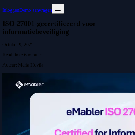
Inloggen
Demo aanvragen
ISO 27001-gecertificeerd voor
informatiebeveiliging
October 9, 2025
Read time:
6
minutes
Auteur
:
Maria Hovila