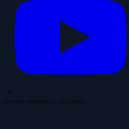
Alle rechten voorbehouden
| ©
2026
eMabler