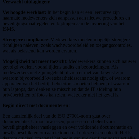
Verwacht uitdagingen:
Verhoogde werklast:
In het begin kan er een leercurve zijn
naarmate medewerkers zich aanpassen aan nieuwe procedures en
beveiligingsmaatregelen en bijdragen aan de invoering van het
ISMS.
Strengere compliance
: Medewerkers moeten mogelijk strengere
richtlijnen naleven, zoals wachtwoordbeleid en toegangscontroles,
wat als belastend kan worden ervaren.
Mogelijkheid tot meer toezicht
: Medewerkers kunnen zich nauwer
gevolgd voelen, vooral tijdens audits en beoordelingen. Als
medewerkers niet zijn ingelicht of zich er niet van bewust zijn
waarom bijvoorbeeld kwetsbaarheidsscans nodig zijn, of waarom
apparaten van het bedrijf beheertools moeten hebben, of waarom
hun laptops, dan denken ze misschien dat de IT-afdeling hun
privéberichten of foto's kan zien, wat zeker niet het geval is.
Begin direct met documenteren
!
Een aanzienlijk deel van de ISO 27001-norm gaat over
documentatie. U moet uw eisen, processen en beleid voor
beveiligingsbeheer vastleggen en over voldoende documentatie en
bewijs beschikken om aan te tonen dat u deze eisen naleeft. Het is
daarom cruciaal om vanaf het begin van uw certificeringstraject elke