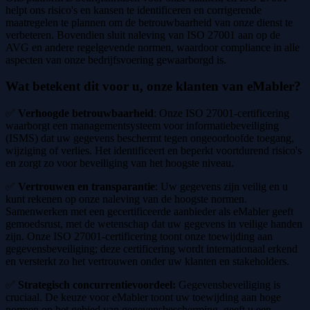
helpt ons risico's en kansen te identificeren en corrigerende
maatregelen te plannen om de betrouwbaarheid van onze dienst te
verbeteren. Bovendien sluit naleving van ISO 27001 aan op de
AVG en andere regelgevende normen, waardoor compliance in alle
aspecten van onze bedrijfsvoering gewaarborgd is.
Wat betekent dit voor u, onze klanten van eMabler
?
✅
Verhoogde betrouwbaarheid
: Onze ISO 27001-certificering
waarborgt een managementsysteem voor informatiebeveiliging
(ISMS) dat uw gegevens beschermt tegen ongeoorloofde toegang,
wijziging of verlies. Het identificeert en beperkt voortdurend risico's
en zorgt zo voor beveiliging van het hoogste niveau.
✅
Vertrouwen en transparantie
: Uw gegevens zijn veilig en u
kunt rekenen op onze naleving van de hoogste normen.
Samenwerken met een gecertificeerde aanbieder als eMabler geeft
gemoedsrust, met de wetenschap dat uw gegevens in veilige handen
zijn. Onze ISO 27001-certificering toont onze toewijding aan
gegevensbeveiliging; deze certificering wordt internationaal erkend
en versterkt zo het vertrouwen onder uw klanten en stakeholders.
✅
Strategisch concurrentievoordeel:
Gegevensbeveiliging is
cruciaal. De keuze voor eMabler toont uw toewijding aan hoge
normen op het gebied van gegevensbescherming, geeft u een