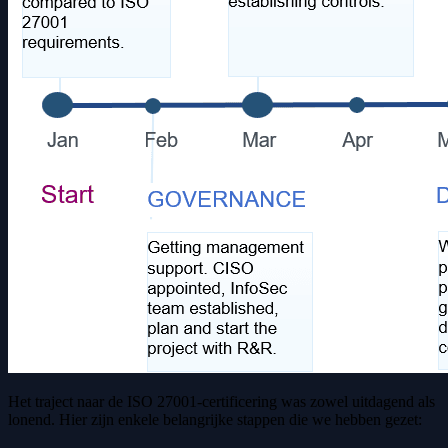
Het traject naar de ISO 27001-certificering was zowel uitdagend als
lonend. Hier zijn enkele belangrijke stappen die we hebben gezet: