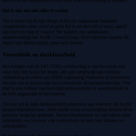
risico's en het aanpakken ervan helpt u de certificering te behalen.
Het is oké om niet alles te weten:
Als u merkt dat de tijd dringt of dat uw organisatie bepaalde
competenties mist, en/of er geen tijd is om het zelf te leren, aarzel
dan niet om hulp te vragen! We hadden een uitstekende
samenwerking met Public Cloud Group. Hun expertise maakte dit
traject niet alleen soepel, maar ook lonend.
Vooruitblik en dankbaarheid
Het behalen van de ISO 27001-certificering is niet het einde van
onze reis; het is pas het begin. We zijn toegewijd aan continue
verbetering en zullen ons ISMS regelmatig evalueren en bijwerken
om ons aan te passen aan het evoluerende dreigingslandschap. Ons
doel is een cultuur van beveiligingsbewustzijn en weerbaarheid in
de hele organisatie te bevorderen.
Tot slot wil ik mijn dankbaarheid uitspreken aan iedereen die bij dit
project betrokken was. Jullie harde werk en toewijding hebben deze
prestatie mogelijk gemaakt. Samen beschermen we niet alleen onze
informatie; we bouwen ook vertrouwen op met onze klanten en
stakeholders.