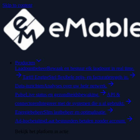
Skip to content
Producten
Laadpuntbeheer
Bewaak en bestuur elk laadpunt in real time.
Tariff Engine
Stel flexibele prijs- en facturatieregels in.
Data-inzichten
Analyses over uw hele netwerk.
Pulse
Live status en gezondheidsbewaking.
API &
connectoren
Integreer met de systemen die u al gebruikt.
Energiebeheer
Slim lastbeheer en optimalisatie.
Ad-hocbetaling
Laat bestuurders betalen zonder account.
Bekijk het platform in actie