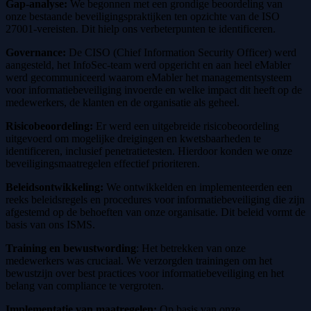
Gap-analyse:
We begonnen met een grondige beoordeling van
onze bestaande beveiligingspraktijken ten opzichte van de ISO
27001-vereisten. Dit hielp ons verbeterpunten te identificeren.
Governance:
De CISO (Chief Information Security Officer) werd
aangesteld, het InfoSec-team werd opgericht en aan heel eMabler
werd gecommuniceerd waarom eMabler het managementsysteem
voor informatiebeveiliging invoerde en welke impact dit heeft op de
medewerkers, de klanten en de organisatie als geheel.
Risicobeoordeling:
Er werd een uitgebreide risicobeoordeling
uitgevoerd om mogelijke dreigingen en kwetsbaarheden te
identificeren, inclusief penetratietesten. Hierdoor konden we onze
beveiligingsmaatregelen effectief prioriteren.
Beleidsontwikkeling:
We ontwikkelden en implementeerden een
reeks beleidsregels en procedures voor informatiebeveiliging die zijn
afgestemd op de behoeften van onze organisatie. Dit beleid vormt de
basis van ons ISMS.
Training en bewustwording
: Het betrekken van onze
medewerkers was cruciaal. We verzorgden trainingen om het
bewustzijn over best practices voor informatiebeveiliging en het
belang van compliance te vergroten.
Implementatie van maatregelen:
Op basis van onze