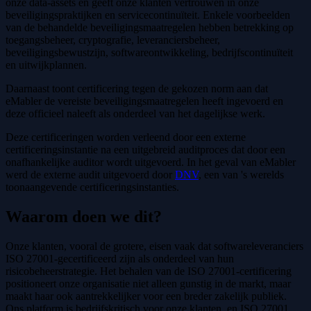
onze data-assets en geeft onze klanten vertrouwen in onze
beveiligingspraktijken en servicecontinuïteit. Enkele voorbeelden
van de behandelde beveiligingsmaatregelen hebben betrekking op
toegangsbeheer, cryptografie, leveranciersbeheer,
beveiligingsbewustzijn, softwareontwikkeling, bedrijfscontinuïteit
en uitwijkplannen.
Daarnaast toont certificering tegen de gekozen norm aan dat
eMabler de vereiste beveiligingsmaatregelen heeft ingevoerd en
deze officieel naleeft als onderdeel van het dagelijkse werk.
Deze certificeringen worden verleend door een externe
certificeringsinstantie na een uitgebreid auditproces dat door een
onafhankelijke auditor wordt uitgevoerd. In het geval van eMabler
werd de externe audit uitgevoerd door
DNV
, een van 's werelds
toonaangevende certificeringsinstanties.
Waarom doen we dit?
Onze klanten, vooral de grotere, eisen vaak dat softwareleveranciers
ISO 27001-gecertificeerd zijn als onderdeel van hun
risicobeheerstrategie. Het behalen van de ISO 27001-certificering
positioneert onze organisatie niet alleen gunstig in de markt, maar
maakt haar ook aantrekkelijker voor een breder zakelijk publiek.
Ons platform is bedrijfskritisch voor onze klanten, en ISO 27001