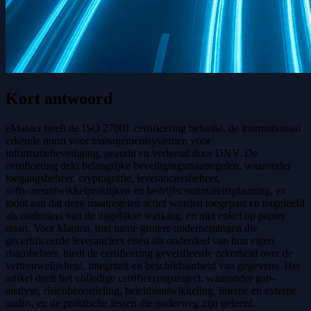
Kort antwoord
eMabler heeft de ISO 27001-certificering behaald, de internationaal
erkende norm voor managementsystemen voor
informatiebeveiliging, geaudit en verleend door DNV. De
certificering dekt belangrijke beveiligingsmaatregelen, waaronder
toegangsbeheer, cryptografie, leveranciersbeheer,
softwareontwikkelpraktijken en bedrijfscontinuïteitsplanning, en
toont aan dat deze maatregelen actief worden toegepast en nageleefd
als onderdeel van de dagelijkse werking, en niet enkel op papier
staan. Voor klanten, met name grotere ondernemingen die
gecertificeerde leveranciers eisen als onderdeel van hun eigen
risicobeheer, biedt de certificering geverifieerde zekerheid over de
vertrouwelijkheid, integriteit en beschikbaarheid van gegevens. Het
artikel deelt het volledige certificeringstraject, waaronder gap-
analyse, risicobeoordeling, beleidsontwikkeling, interne en externe
audits, en de praktische lessen die onderweg zijn geleerd.