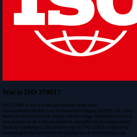
Wat is ISO 27001?
ISO 27001 is een wereldwijd erkende norm voor
managementsystemen voor informatiebeveiliging (ISMS). De norm
biedt een gestructureerde aanpak om gevoelige bedrijfsinformatie te
beschermen en de vertrouwelijkheid, integriteit en beschikbaarheid
ervan te waarborgen. Het behalen van de ISO 27001-certificering
weerspiegelt onze blijvende toewijding aan de bescherming van