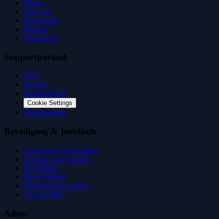
Prijzen
Over ons
Ecosysteem
Klanten
Developers
Supportportaal
FAQ
Support
Kennisportaal
Cookie Settings
Platformstatus
Beveiliging & juridisch
Algemene voorwaarden
Express-voorwaarden
Beveiliging
Privacybeleid
Gegevensverwerking
AI-overzicht
Adres