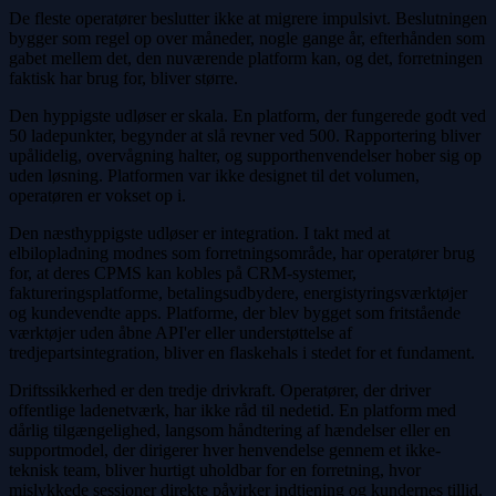
De fleste operatører beslutter ikke at migrere impulsivt. Beslutningen
bygger som regel op over måneder, nogle gange år, efterhånden som
gabet mellem det, den nuværende platform kan, og det, forretningen
faktisk har brug for, bliver større.
Den hyppigste udløser er skala. En platform, der fungerede godt ved
50 ladepunkter, begynder at slå revner ved 500. Rapportering bliver
upålidelig, overvågning halter, og supporthenvendelser hober sig op
uden løsning. Platformen var ikke designet til det volumen,
operatøren er vokset op i.
Den næsthyppigste udløser er integration. I takt med at
elbilopladning modnes som forretningsområde, har operatører brug
for, at deres CPMS kan kobles på CRM-systemer,
faktureringsplatforme, betalingsudbydere, energistyringsværktøjer
og kundevendte apps. Platforme, der blev bygget som fritstående
værktøjer uden åbne API'er eller understøttelse af
tredjepartsintegration, bliver en flaskehals i stedet for et fundament.
Driftssikkerhed er den tredje drivkraft. Operatører, der driver
offentlige ladenetværk, har ikke råd til nedetid. En platform med
dårlig tilgængelighed, langsom håndtering af hændelser eller en
supportmodel, der dirigerer hver henvendelse gennem et ikke-
teknisk team, bliver hurtigt uholdbar for en forretning, hvor
mislykkede sessioner direkte påvirker indtjening og kundernes tillid.