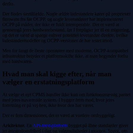
derfra.
Der findes særtilfælde. Nogle ældre ladestandere kører på proprietær
firmware fra før OCPP, og nogle leverandører har implementeret
OCPP på måder, der ikke er fuldt interoperable. Det er værd at
gennemgå jeres hardwarebestand, før I forpligter jer til en migrering,
og det er værd at spørge enhver potentiel leverandør direkte, hvilke
ladestandermodeller og OCPP-versioner de har testet imod.
Men for langt de fleste operatører med moderne, OCPP-kompatibel
infrastruktur betyder et platformsskifte ikke, at man begynder forfra
med hardwaren.
Hvad man skal kigge efter, når man
vælger en erstatningsplatform
At vælge et nyt CPMS handler ikke kun om funktionsmæssig paritet
med jeres nuværende system. I bygger frem mod, hvor jeres
forretning er på vej hen, ikke hvor den har været.
Der er fem dimensioner, det er værd at vurdere omhyggeligt.
Arkitektur.
En
API-først-platform
bygget på åbne standarder giver
jer integrationsfrihed i dag og valgmuligheder i morgen. Spørg, om