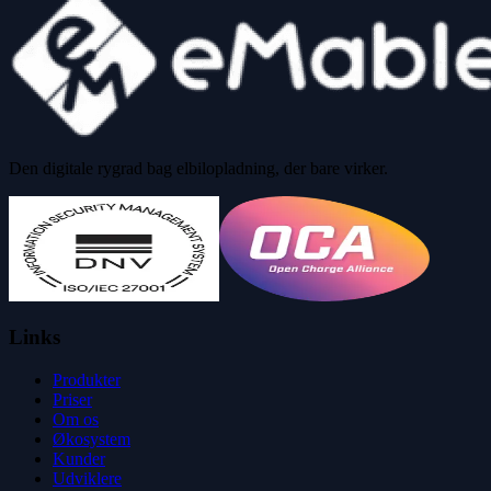
Den digitale rygrad bag elbilopladning, der bare virker.
Links
Produkter
Priser
Om os
Økosystem
Kunder
Udviklere