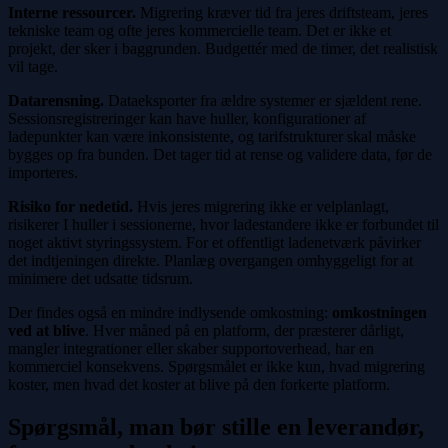
Interne ressourcer.
Migrering kræver tid fra jeres driftsteam, jeres
tekniske team og ofte jeres kommercielle team. Det er ikke et
projekt, der sker i baggrunden. Budgettér med de timer, det realistisk
vil tage.
Datarensning.
Dataeksporter fra ældre systemer er sjældent rene.
Sessionsregistreringer kan have huller, konfigurationer af
ladepunkter kan være inkonsistente, og tarifstrukturer skal måske
bygges op fra bunden. Det tager tid at rense og validere data, før de
importeres.
Risiko for nedetid.
Hvis jeres migrering ikke er velplanlagt,
risikerer I huller i sessionerne, hvor ladestandere ikke er forbundet til
noget aktivt styringssystem. For et offentligt ladenetværk påvirker
det indtjeningen direkte. Planlæg overgangen omhyggeligt for at
minimere det udsatte tidsrum.
Der findes også en mindre indlysende omkostning:
omkostningen
ved at blive
. Hver måned på en platform, der præsterer dårligt,
mangler integrationer eller skaber supportoverhead, har en
kommerciel konsekvens. Spørgsmålet er ikke kun, hvad migrering
koster, men hvad det koster at blive på den forkerte platform.
Spørgsmål, man bør stille en leverandør,