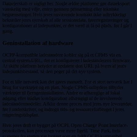
Dataejerskab er vigtigt her. Nogle ældre platforme gør dataeksport
vanskelig med vilje, enten gennem prissætning eller tekniske
begrænsninger. Hvis jeres nuværende kontrakt ikke udtrykkeligt
bekræfter jeres ejerskab af alle sessionsdata, førerregistreringer og
konfigurationer af ladepunkter, er det værd at få på plads, før I går i
gang.
Geninstallation af hardware
OCPP-kompatible ladestandere kobler sig på et CPMS via en
central system-URL, der er konfigureret i ladestanderens firmware.
At skifte platform betyder at opdatere den URL på tværs af jeres
ladepunktsbestand, så den peger på det nye system.
For et lille netværk kan det gøres manuelt. For et stort netværk har I
brug for værktøjer og en plan. Nogle CPMS-udbydere tilbyder
værktøjer til fjerngeninstallation. Andre er afhængige af lokal
adgang eller trådløs konfiguration afhængigt af de involverede
ladestandermodeller. Afklar denne proces med jeres nye leverandør,
før I underskriver, og indregn tids- og ressourceforbruget i jeres
migreringstidsplan.
Hvis jeres drift er bygget på OCPI, Open Charge Point Interface-
protokollen, kan processen være mere ligetil. Time Park, hvis
systemer fra starten var bygget som en fuldt OCPI-kompatibel