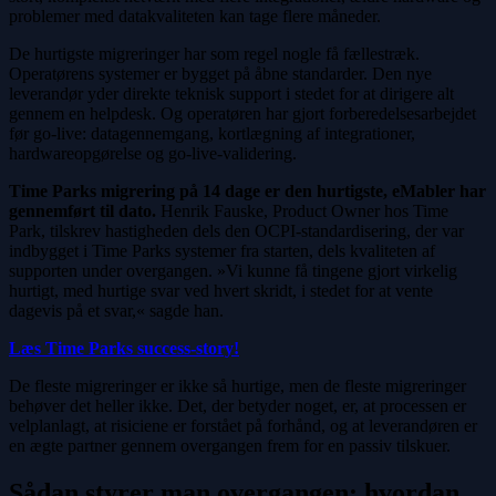
problemer med datakvaliteten kan tage flere måneder.
De hurtigste migreringer har som regel nogle få fællestræk.
Operatørens systemer er bygget på åbne standarder. Den nye
leverandør yder direkte teknisk support i stedet for at dirigere alt
gennem en helpdesk. Og operatøren har gjort forberedelsesarbejdet
før go-live: datagennemgang, kortlægning af integrationer,
hardwareopgørelse og go-live-validering.
Time Parks migrering på 14 dage er den hurtigste, eMabler har
gennemført til dato.
Henrik Fauske, Product Owner hos Time
Park, tilskrev hastigheden dels den OCPI-standardisering, der var
indbygget i Time Parks systemer fra starten, dels kvaliteten af
supporten under overgangen. »Vi kunne få tingene gjort virkelig
hurtigt, med hurtige svar ved hvert skridt, i stedet for at vente
dagevis på et svar,« sagde han.
Læs Time Parks success-story!
De fleste migreringer er ikke så hurtige, men de fleste migreringer
behøver det heller ikke. Det, der betyder noget, er, at processen er
velplanlagt, at risiciene er forstået på forhånd, og at leverandøren er
en ægte partner gennem overgangen frem for en passiv tilskuer.
Sådan styrer man overgangen: hvordan