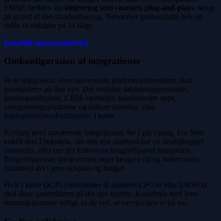
EMSP, beskrev sin
migrering som »næsten plug-and-play«
netop
på grund af den standardisering. Netværket gennemførte hele sit
skifte til eMabler på 14 dage.
Læs hele success-storyen!
Omkonfiguration af integrationer
Hver integration, jeres nuværende platform understøtter, skal
genetableres på den nye. Det omfatter faktureringssystemer,
betalingsudbydere, CRM-værktøjer, kundevendte apps,
energistyringsplatforme og enhver roaming- eller
interoperabilitetsforbindelse, I kører.
Kortlæg jeres nuværende integrationer, før I går i gang. For hver
enkelt skal I bekræfte, om den nye platform har en færdigbygget
connector, eller om der kræves en brugertilpasset integration.
Brugertilpassede integrationer tager længere tid og koster mere.
Indarbejd det i jeres tidsplan og budget.
Hvis I kører OCPI-forbindelser til eksterne CPO'er eller EMSP'er,
skal disse genetableres på det nye system. Koordinér med jeres
roaming-partnere tidligt, så de ved, at overgangen er på vej.