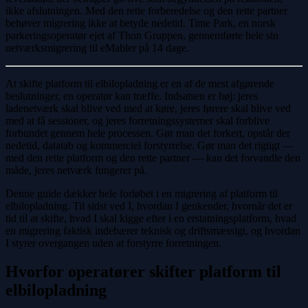
ikke afslutningen. Med den rette forberedelse og den rette partner
behøver migrering ikke at betyde nedetid. Time Park, en norsk
parkeringsoperatør ejet af Thon Gruppen, gennemførte hele sin
netværksmigrering til eMabler på 14 dage.
At skifte platform til elbilopladning er en af de mest afgørende
beslutninger, en operatør kan træffe. Indsatsen er høj: jeres
ladenetværk skal blive ved med at køre, jeres førere skal blive ved
med at få sessioner, og jeres forretningssystemer skal forblive
forbundet gennem hele processen. Gør man det forkert, opstår der
nedetid, datatab og kommerciel forstyrrelse. Gør man det rigtigt —
med den rette platform og den rette partner — kan det forvandle den
måde, jeres netværk fungerer på.
Denne guide dækker hele forløbet i en migrering af platform til
elbilopladning. Til sidst ved I, hvordan I genkender, hvornår det er
tid til at skifte, hvad I skal kigge efter i en erstatningsplatform, hvad
en migrering faktisk indebærer teknisk og driftsmæssigt, og hvordan
I styrer overgangen uden at forstyrre forretningen.
Hvorfor operatører skifter platform til
elbilopladning