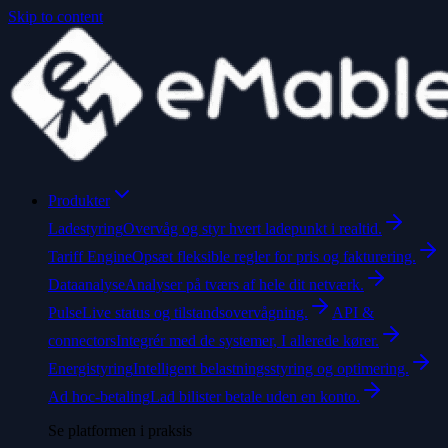
Skip to content
Produkter
Ladestyring
Overvåg og styr hvert ladepunkt i realtid.
Tariff Engine
Opsæt fleksible regler for pris og fakturering.
Dataanalyse
Analyser på tværs af hele dit netværk.
Pulse
Live status og tilstandsovervågning.
API &
connectors
Integrér med de systemer, I allerede kører.
Energistyring
Intelligent belastningsstyring og optimering.
Ad hoc-betaling
Lad bilister betale uden en konto.
Se platformen i praksis