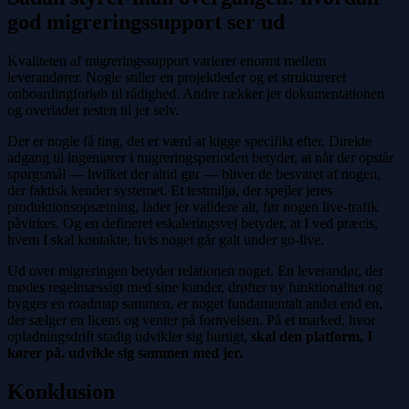
god migreringssupport ser ud
Kvaliteten af migreringssupport varierer enormt mellem
leverandører. Nogle stiller en projektleder og et struktureret
onboardingforløb til rådighed. Andre rækker jer dokumentationen
og overlader resten til jer selv.
Der er nogle få ting, det er værd at kigge specifikt efter. Direkte
adgang til ingeniører i migreringsperioden betyder, at når der opstår
spørgsmål — hvilket der altid gør — bliver de besvaret af nogen,
der faktisk kender systemet. Et testmiljø, der spejler jeres
produktionsopsætning, lader jer validere alt, før nogen live-trafik
påvirkes. Og en defineret eskaleringsvej betyder, at I ved præcis,
hvem I skal kontakte, hvis noget går galt under go-live.
Ud over migreringen betyder relationen noget. En leverandør, der
mødes regelmæssigt med sine kunder, drøfter ny funktionalitet og
bygger en roadmap sammen, er noget fundamentalt andet end en,
der sælger en licens og venter på fornyelsen. På et marked, hvor
opladningsdrift stadig udvikler sig hurtigt,
skal den platform, I
kører på, udvikle sig sammen med jer.
Konklusion