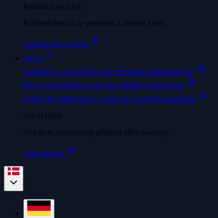
Forbind jeres stack
Kobl eMabler til de værktøjer, I allerede kører.
Udforsk økosystemet
Om os
Karriere
Vær med til at bygge fremtidens elbilopladning.
Blog & nyheder
Det nyeste fra eMabler og branchen.
Guides & webinarer
Lær at lancere og skalere opladning.
Om eMabler
Den åbne platform bag pålidelig elbilopladning.
Vores historie