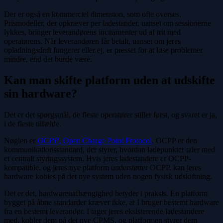
Der er også en kommerciel dimension, som ofte overses.
Prismodeller, der opkræver per ladestander, uanset om sessionerne
lykkes, bringer leverandørens incitamenter ud af trit med
operatørens. Når leverandøren får betalt, uanset om jeres
opladningsdrift fungerer eller ej, er presset for at løse problemer
mindre, end det burde være.
Kan man skifte platform uden at udskifte
sin hardware?
Det er det spørgsmål, de fleste operatører stiller først, og svaret er ja,
i de fleste tilfælde.
Nøglen er
OCPP
, Open Charge Point Protocol
. OCPP er den
kommunikationsstandard, der styrer, hvordan ladepunkter taler med
et centralt styringssystem. Hvis jeres ladestandere er OCPP-
kompatible, og jeres nye platform understøtter OCPP, kan jeres
hardware kobles på det nye system uden nogen fysisk udskiftning.
Det er det, hardwareuafhængighed betyder i praksis. En platform
bygget på åbne standarder kræver ikke, at I bruger bestemt hardware
fra en bestemt leverandør. I tager jeres eksisterende ladestandere
med, kobler dem på det nye CPMS, og platformen styrer dem