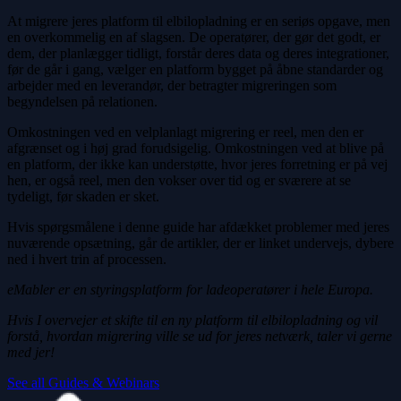
At migrere jeres platform til elbilopladning er en seriøs opgave, men
en overkommelig en af slagsen. De operatører, der gør det godt, er
dem, der planlægger tidligt, forstår deres data og deres integrationer,
før de går i gang, vælger en platform bygget på åbne standarder og
arbejder med en leverandør, der betragter migreringen som
begyndelsen på relationen.
Omkostningen ved en velplanlagt migrering er reel, men den er
afgrænset og i høj grad forudsigelig. Omkostningen ved at blive på
en platform, der ikke kan understøtte, hvor jeres forretning er på vej
hen, er også reel, men den vokser over tid og er sværere at se
tydeligt, før skaden er sket.
Hvis spørgsmålene i denne guide har afdækket problemer med jeres
nuværende opsætning, går de artikler, der er linket undervejs, dybere
ned i hvert trin af processen.
eMabler er en styringsplatform for ladeoperatører i hele Europa.
Hvis I overvejer et skifte til en ny platform til elbilopladning og vil
forstå, hvordan migrering ville se ud for jeres netværk, taler vi gerne
med jer!
See all Guides & Webinars