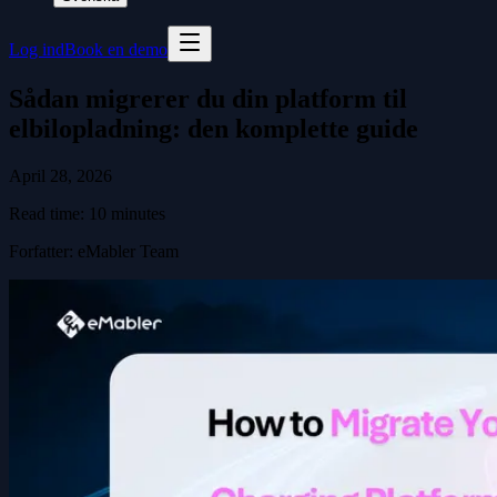
Log ind
Book en demo
Sådan migrerer du din platform til
elbilopladning: den komplette guide
April 28, 2026
Read time:
10
minutes
Forfatter
:
eMabler Team