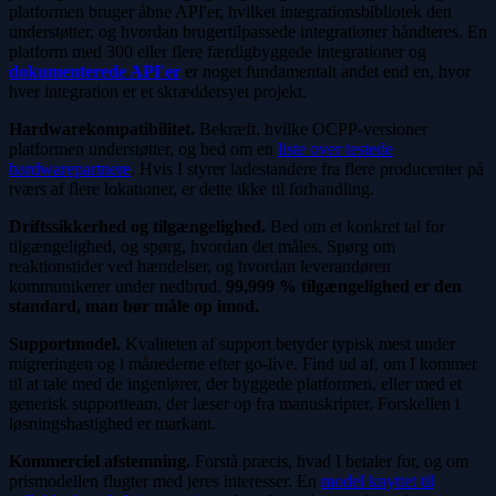
platformen bruger åbne API'er, hvilket integrationsbibliotek den
understøtter, og hvordan brugertilpassede integrationer håndteres. En
platform med 300 eller flere færdigbyggede integrationer og
dokumenterede API'er
er noget fundamentalt andet end en, hvor
hver integration er et skræddersyet projekt.
Hardwarekompatibilitet.
Bekræft, hvilke OCPP-versioner
platformen understøtter, og bed om en
liste over testede
hardwarepartnere
. Hvis I styrer ladestandere fra flere producenter på
tværs af flere lokationer, er dette ikke til forhandling.
Driftssikkerhed og tilgængelighed.
Bed om et konkret tal for
tilgængelighed, og spørg, hvordan det måles. Spørg om
reaktionstider ved hændelser, og hvordan leverandøren
kommunikerer under nedbrud.
99,999 % tilgængelighed er den
standard, man bør måle op imod.
Supportmodel.
Kvaliteten af support betyder typisk mest under
migreringen og i månederne efter go-live. Find ud af, om I kommer
til at tale med de ingeniører, der byggede platformen, eller med et
generisk supportteam, der læser op fra manuskripter. Forskellen i
løsningshastighed er markant.
Kommerciel afstemning.
Forstå præcis, hvad I betaler for, og om
prismodellen flugter med jeres interesser. En
model knyttet til