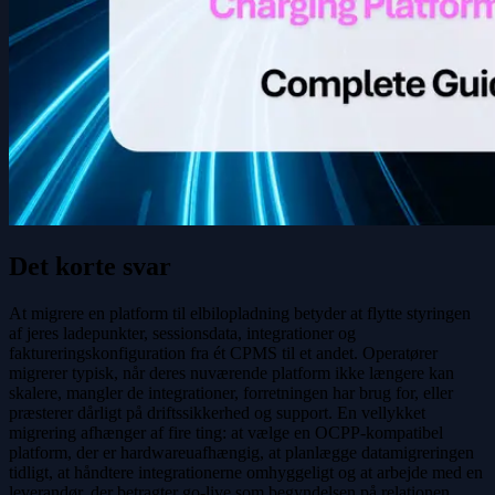
Det korte svar
At migrere en platform til elbilopladning betyder at flytte styringen
af jeres ladepunkter, sessionsdata, integrationer og
faktureringskonfiguration fra ét CPMS til et andet. Operatører
migrerer typisk, når deres nuværende platform ikke længere kan
skalere, mangler de integrationer, forretningen har brug for, eller
præsterer dårligt på driftssikkerhed og support. En vellykket
migrering afhænger af fire ting: at vælge en OCPP-kompatibel
platform, der er hardwareuafhængig, at planlægge datamigreringen
tidligt, at håndtere integrationerne omhyggeligt og at arbejde med en
leverandør, der betragter go-live som begyndelsen på relationen,