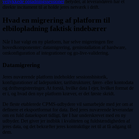
vellykkede opladningssessioner
betyder, at leverandøren har et
direkte incitament til at holde jeres netværk i drift.
Hvad en migrering af platform til
elbilopladning faktisk indebærer
Når I har valgt en ny platform, har selve migreringen fire
hovedkomponenter: datamigrering, geninstallation af hardware,
omkonfiguration af integrationer og go-live-validering.
Datamigrering
Jeres nuværende platform indeholder sessionshistorik,
konfigurationer af ladepunkter, tarifstrukturer, fører- eller kontodata
og driftsregistreringer. At forstå, hvilke data I ejer, hvilket format de
er i, og hvad den nye platform kræver, er det første skridt.
De fleste etablerede CPMS-udbydere vil samarbejde med jer om at
definere et eksportformat for data. Bed jeres nuværende leverandør
om en fuld dataeksport tidligt, før I har underskrevet med en ny
udbyder. Det giver jer indblik i kvaliteten og fuldstændigheden af
jeres data, og det bekræfter jeres kontraktlige ret til at få adgang til
dem.