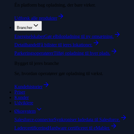
Én platform bag opladning, der bare virker.
Udforsk alle produkter
Brancher
Energiselskaber
Gør elbilopladning til ny omsætning.
Detailhandel
Få bilister til jeres lokationer.
Parkeringsoperatører
Tilføj opladning til hver plads.
Bygget til jeres branche
Se, hvordan operatører gør opladning til vækst.
Kundehistorier
Priser
Kunder
Udviklere
Økosystem
Salesforce-connector
Synkroniser ladedata til Salesforce.
Ladercertificering
Hardware certificeret til eMabler.