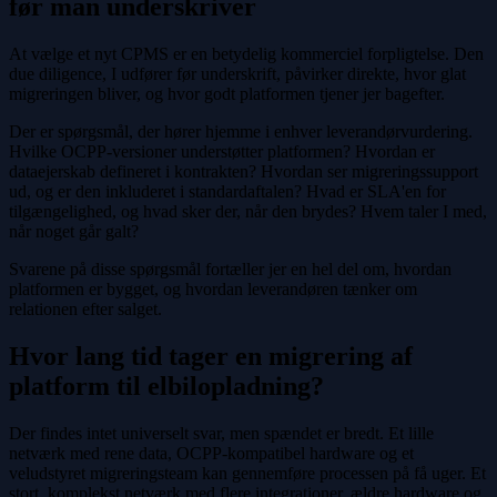
før man underskriver
At vælge et nyt CPMS er en betydelig kommerciel forpligtelse. Den
due diligence, I udfører før underskrift, påvirker direkte, hvor glat
migreringen bliver, og hvor godt platformen tjener jer bagefter.
Der er spørgsmål, der hører hjemme i enhver leverandørvurdering.
Hvilke OCPP-versioner understøtter platformen? Hvordan er
dataejerskab defineret i kontrakten? Hvordan ser migreringssupport
ud, og er den inkluderet i standardaftalen? Hvad er SLA'en for
tilgængelighed, og hvad sker der, når den brydes? Hvem taler I med,
når noget går galt?
Svarene på disse spørgsmål fortæller jer en hel del om, hvordan
platformen er bygget, og hvordan leverandøren tænker om
relationen efter salget.
Hvor lang tid tager en migrering af
platform til elbilopladning?
Der findes intet universelt svar, men spændet er bredt. Et lille
netværk med rene data, OCPP-kompatibel hardware og et
veludstyret migreringsteam kan gennemføre processen på få uger. Et
stort, komplekst netværk med flere integrationer, ældre hardware og