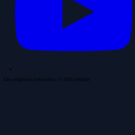
Alle rettigheder forbeholdes
| ©
2026
eMabler