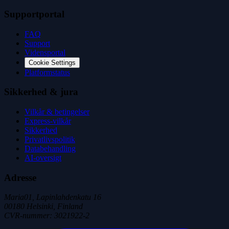
Supportportal
FAQ
Support
Vidensportal
Cookie Settings
Platformstatus
Sikkerhed & jura
Vilkår & betingelser
Express-vilkår
Sikkerhed
Privatlivspolitik
Databehandling
AI-oversigt
Adresse
Maria01, Lapinlahdenkatu 16
00180 Helsinki, Finland
CVR-nummer
:
3021922-2