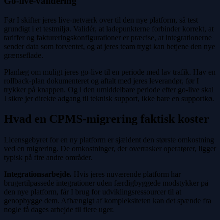
Go-live-validering
Før I skifter jeres live-netværk over til den nye platform, så test
grundigt i et testmiljø. Validér, at ladepunkterne forbinder korrekt, at
tariffer og faktureringskonfigurationer er præcise, at integrationerne
sender data som forventet, og at jeres team trygt kan betjene den nye
grænseflade.
Planlæg om muligt jeres go-live til en periode med lav trafik. Hav en
rollback-plan dokumenteret og aftalt med jeres leverandør, før I
trykker på knappen. Og i den umiddelbare periode efter go-live skal
I sikre jer direkte adgang til teknisk support, ikke bare en supportkø.
Hvad en CPMS-migrering faktisk koster
Licensgebyret for en ny platform er sjældent den største omkostning
ved en migrering. De omkostninger, der overrasker operatører, ligger
typisk på fire andre områder.
Integrationsarbejde.
Hvis jeres nuværende platform har
brugertilpassede integrationer uden færdigbyggede modstykker på
den nye platform, får I brug for udviklingsressourcer til at
genopbygge dem. Afhængigt af kompleksiteten kan det spænde fra
nogle få dages arbejde til flere uger.