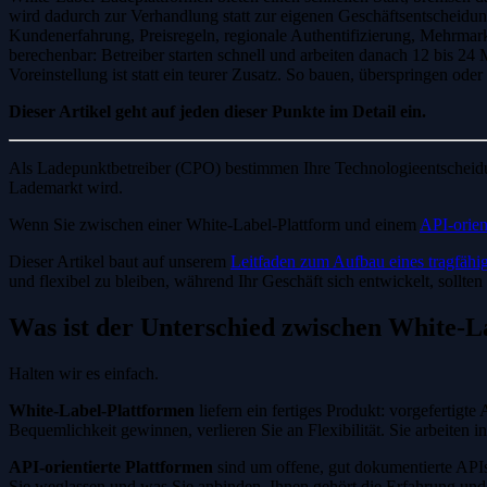
wird dadurch zur Verhandlung statt zur eigenen Geschäftsentscheidung
Kundenerfahrung, Preisregeln, regionale Authentifizierung, Mehrma
berechenbar: Betreiber starten schnell und arbeiten danach 12 bis 24 
Voreinstellung ist statt ein teurer Zusatz. So bauen, überspringen o
Dieser Artikel geht auf jeden dieser Punkte im Detail ein.
Als Ladepunktbetreiber (CPO) bestimmen Ihre Technologieentscheidu
Lademarkt wird.
Wenn Sie zwischen einer White-Label-Plattform und einem
API-orien
Dieser Artikel baut auf unserem
Leitfaden zum Aufbau eines tragfäh
und flexibel zu bleiben, während Ihr Geschäft sich entwickelt, sollte
Was ist der Unterschied zwischen White-L
Halten wir es einfach.
White-Label-Plattformen
liefern ein fertiges Produkt: vorgefertig
Bequemlichkeit gewinnen, verlieren Sie an Flexibilität. Sie arbeiten
API-orientierte Plattformen
sind um offene, gut dokumentierte APIs 
Sie weglassen und was Sie anbinden. Ihnen gehört die Erfahrung und