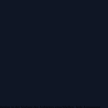
ahrplan in der Vorlage des Anbieters einschließen. Jede Anpassung