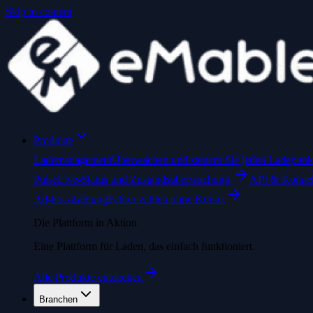
Skip to content
Produkte
Lademanagement
Überwachen und steuern Sie jeden Ladepunkt 
Pulse
Live-Status und Zustandsüberwachung.
API & Konne
Ad-hoc-Zahlung
Fahrer zahlen ohne Konto.
Die Plattform in Aktion
Eine Plattform für Laden, das einfach funktioniert.
Alle Produkte entdecken
Branchen