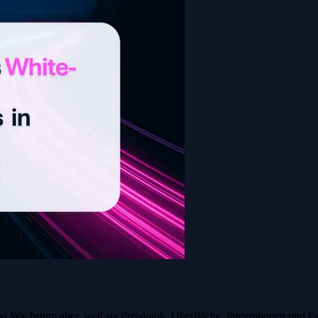
s Wachstum aber, weil sie Preislogik, Oberfläche, Integrationen und F