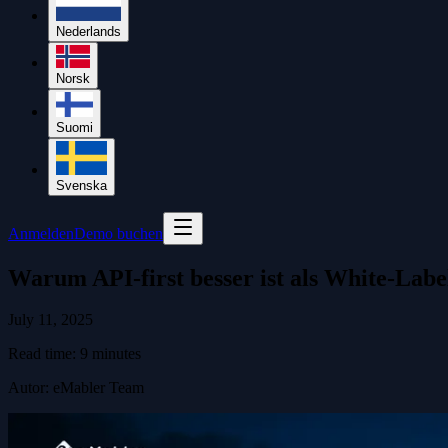
Nederlands
Norsk
Suomi
Svenska
Anmelden
Demo buchen
Warum API-first besser ist als White-Labe
July 11, 2025
Read time:
9
minutes
Autor
:
eMabler Team