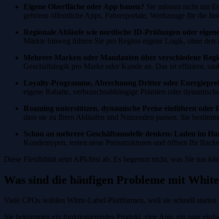
Eigene Oberfläche oder App bauen?
Sie müssen nicht um Erl
gehören öffentliche Apps, Fahrerportale, Werkzeuge für die Ins
Regionale Abläufe wie nordische ID-Prüfungen oder eigen
Märkte hinweg führen Sie pro Region eigene Logik, ohne den 
Mehrere Marken oder Mandanten über verschiedene Regi
Geschäftslogik pro Marke oder Kunde an. Das ist effizient, sau
Loyalty-Programme, Abrechnung Dritter oder Energiepre
eigene Rabatte, verbrauchsabhängige Prämien oder dynamische T
Roaming unterstützen, dynamische Preise einführen oder E
dass sie zu Ihren Abläufen und Nutzenden passen. Sie bestimm
Schon an mehrere Geschäftsmodelle denken: Laden im Hand
Kundentypen, testen neue Preisstrukturen und öffnen Ihr Back
Diese Flexibilität setzt API-first ab. Es begrenzt nicht, was Sie tun
Was sind die häufigen Probleme mit Whit
Viele CPOs wählen White-Label-Plattformen, weil sie schnell starten w
Sie bekommen ein funktionierendes Produkt, eine App, ein paar einfac