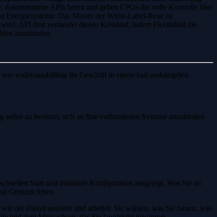
ne, dokumentierte APIs bereit und geben CPOs die volle Kontrolle über
d Energiesysteme. Das Muster der White-Label-Reue ist
rd. API-first vermeidet diesen Kreislauf, indem Flexibilität die
ulden anzuhäufen.
 wie widerstandsfähig Ihr Geschäft in einem hart umkämpften
g selbst zu besitzen, sich an Ihre vorhandenen Systeme anzubinden
 schnellen Start und minimale Konfiguration ausgelegt. Was Sie an
und Grenzen leben.
 wie der Dienst aussieht und arbeitet. Sie wählen, was Sie bauen, was
lle und dem Mitwachsen, das Sie langfristig gewinnen.