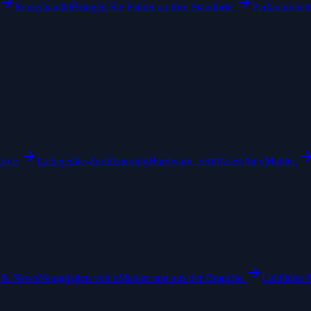
Einzelhandel
Bringen Sie Fahrer an Ihre Standorte.
Parkraumbetr
orce.
Ladegeräte-Zertifizierung
Hardware, zertifiziert für eMabler.
 & News
Neuigkeiten von eMabler und aus der Branche.
Leitfäden 