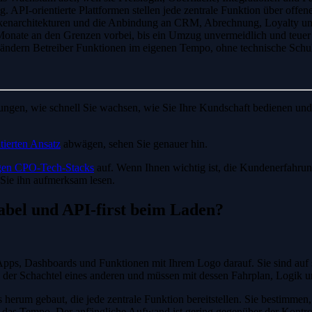
. API-orientierte Plattformen stellen jede zentrale Funktion über offe
rkenarchitekturen und die Anbindung an CRM, Abrechnung, Loyalty un
Monate an den Grenzen vorbei, bis ein Umzug unvermeidlich und teuer wi
der ändern Betreiber Funktionen im eigenen Tempo, ohne technische Sch
ngen, wie schnell Sie wachsen, wie Sie Ihre Kundschaft bedienen und
tierten Ansatz
abwägen, sehen Sie genauer hin.
igen CPO-Tech-Stacks
auf. Wenn Ihnen wichtig ist, die Kundenerfahrun
n Sie ihn aufmerksam lesen.
abel und API-first beim Laden?
te Apps, Dashboards und Funktionen mit Ihrem Logo darauf. Sie sind auf
 in der Schachtel eines anderen und müssen mit dessen Fahrplan, Logik 
herum gebaut, die jede zentrale Funktion bereitstellen. Sie bestimmen,
 das Tempo. Der anfängliche Aufwand ist gering gegenüber der Kontro