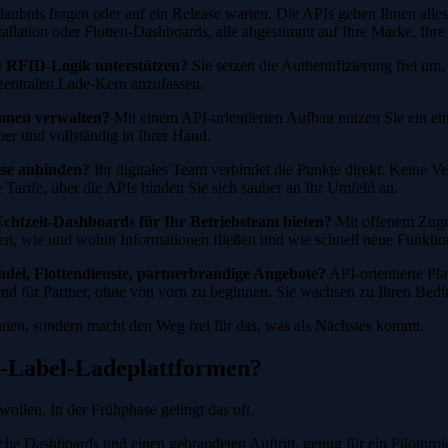
aubnis fragen oder auf ein Release warten. Die APIs geben Ihnen alle
tallation oder Flotten-Dashboards, alle abgestimmt auf Ihre Marke, Ihr
e RFID-Logik unterstützen?
Sie setzen die Authentifizierung frei um
zentralen Lade-Kern anzufassen.
onen verwalten?
Mit einem API-orientierten Aufbau nutzen Sie ein e
ber und vollständig in Ihrer Hand.
ise anbinden?
Ihr digitales Team verbindet die Punkte direkt. Keine V
arife, über die APIs binden Sie sich sauber an Ihr Umfeld an.
chtzeit-Dashboards für Ihr Betriebsteam bieten?
Mit offenem Zugri
en, wie und wohin Informationen fließen und wie schnell neue Funktio
el, Flottendienste, partnerbrandige Angebote?
API-orientierte Pl
end für Partner, ohne von vorn zu beginnen. Sie wachsen zu Ihren Bed
 können, sondern macht den Weg frei für das, was als Nächstes kommt.
e-Label-Ladeplattformen?
ollen. In der Frühphase gelingt das oft.
he Dashboards und einen gebrandeten Auftritt, genug für ein Pilotproje