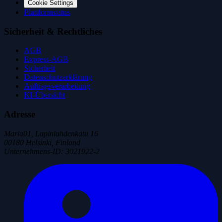
Cookie Settings
Plattformstatus
Sicherheit & Rechtliches
AGB
Express-AGB
Sicherheit
Datenschutzerklärung
Auftragsverarbeitung
KI-Übersicht
Adresse
Maria01, Lapinlahdenkatu 16
00180 Helsinki, Finland
Unternehmens-ID
:
3021922-2