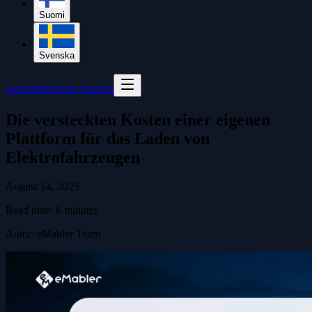
Suomi
Svenska
Anmelden
Demo buchen
Die versteckten Kosten einer eigenen
Plattform für das Laden von
Elektrofahrzeugen
August 14, 2025
Read time:
6
minutes
Autor
:
eMabler Team