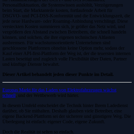
Personalfluktuation, die Systemwissen aushöhlt, Verzögerungen
beim Start, die Marktanteile kosten, fortlaufende Arbeit für
DSGVO- und PCI-DSS-Konformität und die Entwicklungszeit, die
jede neue Hardware- oder Roaming-Anbindung verschlingt. Diese
versteckten Kosten summieren sich, je größer das Netz wird, und
vergrößern den Abstand zwischen Betreibern, die schnell handeln
können, und solchen, die ihre eigenen technischen Altlasten
ausbremsen. Für wachstumsorientierte Unternehmen sind
geschlossene Plattformen ohnehin keine Option mehr, sodass der
Kauf einer API-first-Plattform der Weg ist, der die teuersten internen
Lasten beseitigt und zugleich volle Flexibilität über Daten, Partner
und künftige Dienste bewahrt.
Dieser Artikel behandelt jeden dieser Punkte im Detail.
Europas Markt für das Laden von Elektrofahrzeugen wächst
schnell
, und der Wettbewerb wird härter.
In diesem Umfeld entscheidet die Technik hinter Ihrem Ladedienst
darüber, ob Sie mithalten. Deshalb glauben viele Betreiber, eine
eigene Backend-Plattform sei der sicherere und günstigere Weg. Die
Überlegung ist einfach: eigener Code, eigene Zukunft.
Doch die Realität ist selten so einfach.