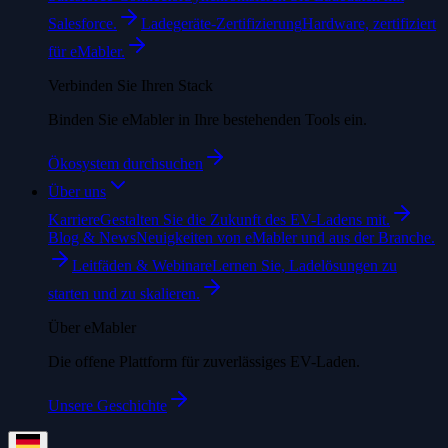
Salesforce.
Ladegeräte-Zertifizierung
Hardware, zertifiziert
für eMabler.
Verbinden Sie Ihren Stack
Binden Sie eMabler in Ihre bestehenden Tools ein.
Ökosystem durchsuchen
Über uns
Karriere
Gestalten Sie die Zukunft des EV-Ladens mit.
Blog & News
Neuigkeiten von eMabler und aus der Branche.
Leitfäden & Webinare
Lernen Sie, Ladelösungen zu
starten und zu skalieren.
Über eMabler
Die offene Plattform für zuverlässiges EV-Laden.
Unsere Geschichte