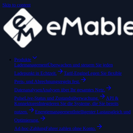
Skip to content
Produkte
Lademanagement
Überwachen und steuern Sie jeden
Ladepunkt in Echtzeit.
Tarif-Engine
Legen Sie flexible
Preis- und Abrechnungsregeln fest.
Datenanalysen
Analysen über Ihr gesamtes Netz.
Pulse
Live-Status und Zustandsüberwachung.
API &
Konnektoren
Integrieren Sie die Systeme, die Sie bereits
nutzen.
Energiemanagement
Intelligenter Lastausgleich und
Optimierung.
Ad-hoc-Zahlung
Fahrer zahlen ohne Konto.