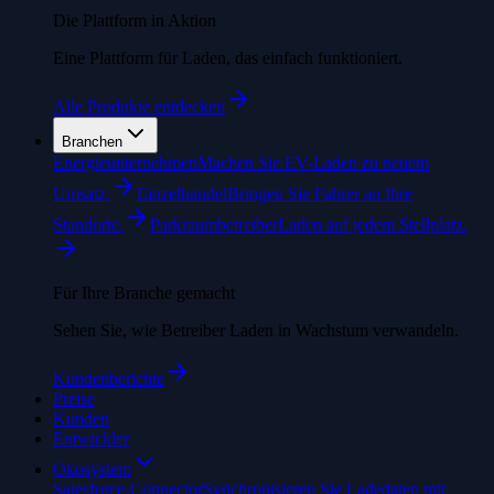
Die Plattform in Aktion
Eine Plattform für Laden, das einfach funktioniert.
Alle Produkte entdecken
Branchen
Energieunternehmen
Machen Sie EV-Laden zu neuem
Umsatz.
Einzelhandel
Bringen Sie Fahrer an Ihre
Standorte.
Parkraumbetreiber
Laden auf jedem Stellplatz.
Für Ihre Branche gemacht
Sehen Sie, wie Betreiber Laden in Wachstum verwandeln.
Kundenberichte
Preise
Kunden
Entwickler
Ökosystem
Salesforce-Connector
Synchronisieren Sie Ladedaten mit