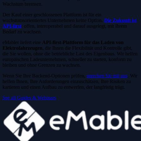
Wachstum bremsen.
Der Kauf einer geschlossenen Plattform ist für ein
wachstumsorientiertes Unternehmen keine Option.
Die Zukunft ist
API-first
: offen, interoperabel und darauf ausgelegt, mit Ihrem
Bedarf zu wachsen.
eMabler liefert eine
API-first-Plattform für das Laden von
Elektrofahrzeugen
, die Ihnen die Flexibilität und Kontrolle gibt,
die Sie wollen, ohne die betriebliche Last des Eigenbaus. Wir helfen
europäischen Ladeunternehmen, schneller zu starten, konform zu
bleiben und ohne Grenzen zu wachsen.
Wenn Sie Ihre Backend-Optionen prüfen,
sprechen Sie mit uns
. Wir
helfen Ihnen, Ihre Anforderungen einzuschätzen, Ihre Risiken zu
kartieren und einen Aufbau zu entwerfen, der langfristig trägt.
See all Guides & Webinars