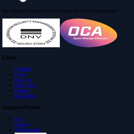
Das digitale Rückgrat für EV-Laden, das einfach funktioniert.
Links
Produkte
Preise
Über uns
Ökosystem
Kunden
Entwickler
Support-Portal
FAQ
Support
Wissensportal