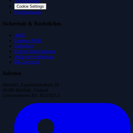
Wissensportal
Cookie Settings
Plattformstatus
Sicherheit & Rechtliches
AGB
Express-AGB
Sicherheit
Datenschutzerklärung
Auftragsverarbeitung
KI-Übersicht
Adresse
Maria01, Lapinlahdenkatu 16
00180 Helsinki, Finland
Unternehmens-ID
:
3021922-2