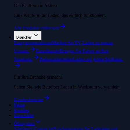
Die Plattform in Aktion
Eine Plattform für Laden, das einfach funktioniert.
Alle Produkte entdecken
Branchen
Energieunternehmen
Machen Sie EV-Laden zu neuem
Umsatz.
Einzelhandel
Bringen Sie Fahrer an Ihre
Standorte.
Parkraumbetreiber
Laden auf jedem Stellplatz.
Für Ihre Branche gemacht
Sehen Sie, wie Betreiber Laden in Wachstum verwandeln.
Kundenberichte
Preise
Kunden
Entwickler
Ökosystem
Salesforce-Connector
Synchronisieren Sie Ladedaten mit