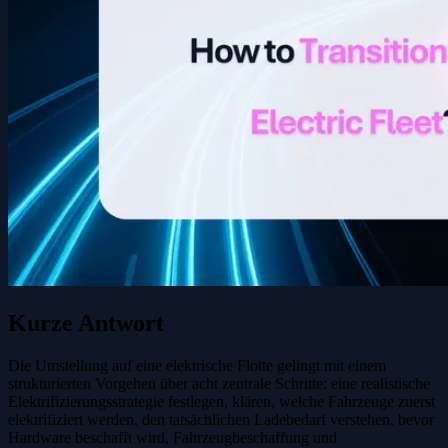
Kurze Antwort
Die Umstellung auf eine elektrische Flotte gelingt mit einem
strukturierten Vorgehen über acht zentrale Schritte: eine realistische
Elektrifizierungsstrategie festlegen, klären, welche Fahrzeuge zuerst
elektrifiziert werden, den tatsächlichen Ladebedarf verstehen, bevor
Hardware beschafft wird, Fahrzeugbeschaffung und