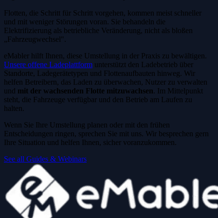
Flotten, die Schritt für Schritt vorgehen, kommen meist schneller
und mit weniger Störungen voran. Sie behandeln die
Elektrifizierung als betriebliche Veränderung, nicht als bloßen
„Fahrzeugwechsel".
eMabler hilft Ihnen, diese Umstellung in der Praxis zu bewältigen.
Unsere offene Ladeplattform
unterstützt den Ladebetrieb über
Standorte, Ladegerätetypen und Flottenaufbauten hinweg. Wir
helfen Betreibern, das Laden zu überwachen, Nutzer zu verwalten
und
mit der wachsenden Flotte mitzuwachsen
. Im Mittelpunkt
steht, die Fahrzeuge verfügbar und den Betrieb am Laufen zu
halten.
Wenn Sie Ihre Umstellung planen oder mit den frühen
Entscheidungen ringen, sprechen Sie mit uns. Wir besprechen gern
Ihre Situation und helfen Ihnen, sicher voranzukommen.
See all Guides & Webinars