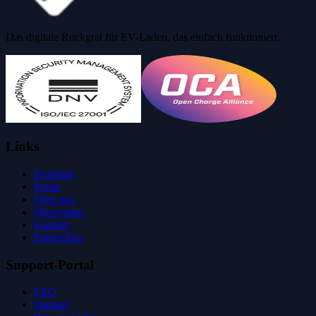
Das digitale Rückgrat für EV-Laden, das einfach funktioniert.
Links
Produkte
Preise
Über uns
Ökosystem
Kunden
Entwickler
Support-Portal
FAQ
Support