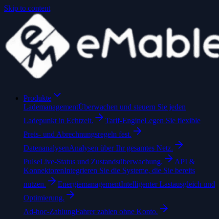
Skip to content
Produkte
Lademanagement
Überwachen und steuern Sie jeden
Ladepunkt in Echtzeit.
Tarif-Engine
Legen Sie flexible
Preis- und Abrechnungsregeln fest.
Datenanalysen
Analysen über Ihr gesamtes Netz.
Pulse
Live-Status und Zustandsüberwachung.
API &
Konnektoren
Integrieren Sie die Systeme, die Sie bereits
nutzen.
Energiemanagement
Intelligenter Lastausgleich und
Optimierung.
Ad-hoc-Zahlung
Fahrer zahlen ohne Konto.