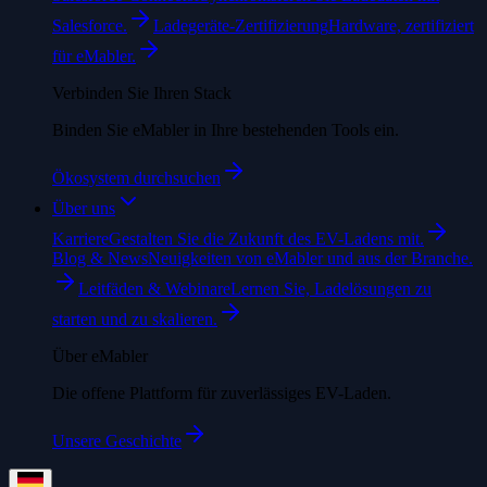
Salesforce.
Ladegeräte-Zertifizierung
Hardware, zertifiziert
für eMabler.
Verbinden Sie Ihren Stack
Binden Sie eMabler in Ihre bestehenden Tools ein.
Ökosystem durchsuchen
Über uns
Karriere
Gestalten Sie die Zukunft des EV-Ladens mit.
Blog & News
Neuigkeiten von eMabler und aus der Branche.
Leitfäden & Webinare
Lernen Sie, Ladelösungen zu
starten und zu skalieren.
Über eMabler
Die offene Plattform für zuverlässiges EV-Laden.
Unsere Geschichte