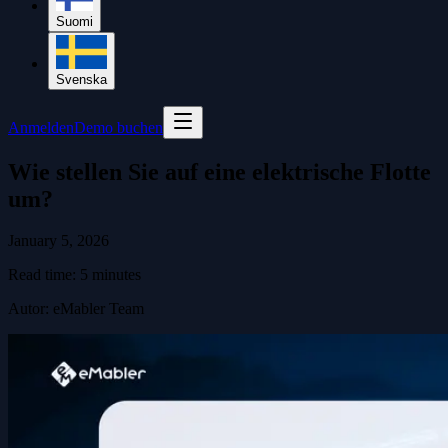
Suomi
Svenska
Anmelden
Demo buchen
Wie stellen Sie auf eine elektrische Flotte
um?
January 5, 2026
Read time:
5
minutes
Autor
:
eMabler Team