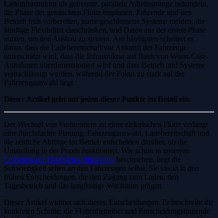
Ladeinfrastruktur als getrennte, parallele Arbeitsstränge behandeln,
die Phase der gemischten Flotte einplanen, Fahrende und den
Betrieb früh vorbereiten, starre geschlossene Systeme meiden, die
künftige Flexibilität einschränken, und Daten aus der ersten Phase
nutzen, um den Ausbau zu steuern. Am häufigsten scheitert es
daran, dass die Ladebereitschaft vor Ankunft der Fahrzeuge
unterschätzt wird, dass die Infrastruktur auf Basis von Worst-Case-
Annahmen überdimensioniert wird und dass Betrieb und Systeme
vernachlässigt werden, während der Fokus zu stark auf der
Fahrzeugauswahl liegt.
Dieser Artikel geht auf jeden dieser Punkte im Detail ein.
Der Wechsel von Verbrennern zu einer elektrischen Flotte verlangt
eine durchdachte Planung. Fahrzeugauswahl, Ladebereitschaft und
die zeitliche Abfolge im Betrieb entscheiden darüber, ob die
Umstellung in der Praxis funktioniert. Wie schon in unserem
Leitfaden zur Flottenelektrifizierung
beschrieben, liegt die
Schwierigkeit selten an den Fahrzeugen selbst. Sie steckt in den
frühen Entscheidungen, die den Zugang zum Laden, den
Tagesbetrieb und das langfristige Wachstum prägen.
Dieser Artikel widmet sich diesen Entscheidungen. Er beschreibt die
konkreten Schritte, die Flottenbetreiber und Entscheidungstragende