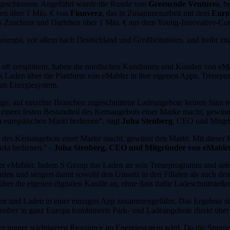
bgeschlossen. Angeführt wurde die Runde von
Greencode Ventures
, b
hen über 1 Mio. € von
Finnvera
, das in Zusammenarbeit mit dem
Euro
us Zuschuss und Darlehen über 1 Mio. € aus dem Young-Innovative
europa, vor allem nach Deutschland und Großbritannien, und treibt zu
ft zersplittern, haben die nordischen Kundinnen und Kunden von eMable
 Laden über die Plattform von eMabler in ihre eigenen Apps, Treuepro
im Energiesystem.
ndige, auf einzelne Branchen zugeschnittene Ladeangebote keinen Sinn
u einem festen Bestandteil des Kernangebots einer Marke macht, gewinn
en europäischen Markt bedienen", sagt
Juha Stenberg
, CEO und Mitgrü
l des Kernangebots einer Marke macht, gewinnt den Markt. Mit dieser 
arkt bedienen." -
Juha Stenberg, CEO und Mitgründer von eMable
ber eMabler. Indem S Group das Laden an sein Treueprogramm und sein
en und steigert damit sowohl den Umsatz in den Filialen als auch den
über die eigenen digitalen Kanäle an, ohne dass dafür Ladeschnittstellen
n und Laden in einer einzigen App zusammengeführt. Das Ergebnis s
eiber in ganz Europa kombinierte Park- und Ladeangebote direkt übe
iner immer wichtigeren Ressource im Energiesystem wird. Da die Stro