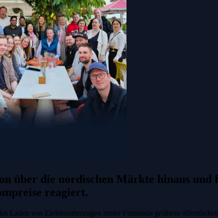
on über die nordischen Märkte hinaus und f
ompreise reagiert.
 das Laden von Elektrofahrzeugen hinter Finnlands größtem öffentlic