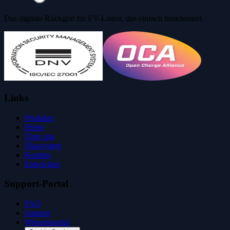
Das digitale Rückgrat für EV-Laden, das einfach funktioniert.
Links
Produkte
Preise
Über uns
Ökosystem
Kunden
Entwickler
Support-Portal
FAQ
Support
Wissensportal