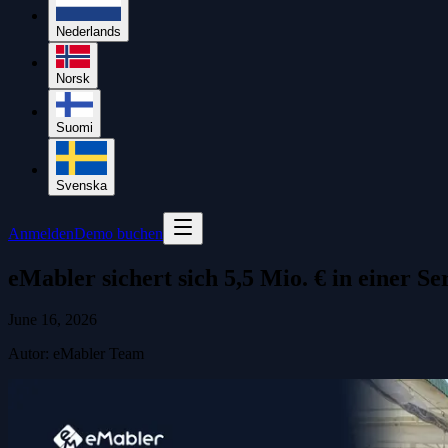
Nederlands
Norsk
Suomi
Svenska
Anmelden
Demo buchen
eMabler sichert sich 5,5 Mio. € in einer 
June 16, 2026
Autor
:
eMabler Team