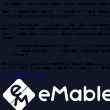
Versorgungsschocks volatiler werden, verschiebt eMabler den Maßst
Statt einfach mehr Strom zu verkaufen, lässt die Plattform die Betr
Betreiber ihre Margen, senken die Abwanderung und schaffen flexible
„Der europäische Markt für das Laden von Elektrofahrzeugen nimmt Fah
für Offenheit entschieden und mit der nordischen Kundenbasis den Bew
Team mit echter Tiefe in der E-Mobilität, einer disziplinierten Art z
Ventures.
„Der europäische Markt für das Laden von Elektrofahrzeugen nim
architektonisch klar für Offenheit entschieden und mit der nor
Ventures
Die Series-A-Finanzierung konzentriert sich auf zwei strategische Sc
einer flexiblen Energieressource macht, die auf die jeweils aktuelle M
See all Guides & Webinars