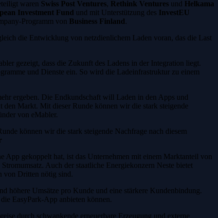
eteiligt waren
Swiss Post Ventures
,
Rethink Ventures
und
Helkama
pean Investment Fund
und mit Unterstützung des
InvestEU
-Company-Programm von
Business Finland
.
gleich die Entwicklung von netzdienlichem Laden voran, das die Last
r gezeigt, dass die Zukunft des Ladens in der Integration liegt.
gramme und Dienste ein. So wird die Ladeinfrastruktur zu einem
 mehr ergeben. Die Endkundschaft will Laden in den Apps und
t den Markt. Mit dieser Runde können wir die stark steigende
nder von eMabler.
Runde können wir die stark steigende Nachfrage nach diesem
r
e App gekoppelt hat, ist das Unternehmen mit einem Marktanteil von
 Stromumsatz. Auch der staatliche Energiekonzern Neste bietet
 von Dritten nötig sind.
ind höhere Umsätze pro Kunde und eine stärkere Kundenbindung.
r die EasyPark-App anbieten können.
mpreise durch schwankende erneuerbare Erzeugung und externe