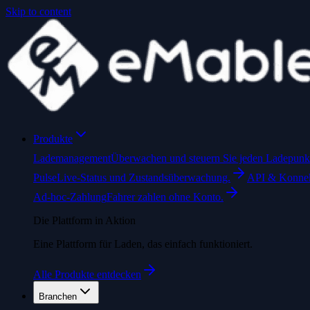
Skip to content
Produkte
Lademanagement
Überwachen und steuern Sie jeden Ladepunkt 
Pulse
Live-Status und Zustandsüberwachung.
API & Konne
Ad-hoc-Zahlung
Fahrer zahlen ohne Konto.
Die Plattform in Aktion
Eine Plattform für Laden, das einfach funktioniert.
Alle Produkte entdecken
Branchen