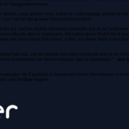
ab für Energieunternehmen.
eiber steuern, wann geladen wird. Indem sie Ladevorgänge anhand der D
 Last, von der das gesamte Stromsystem profitiert.
rt auf, und das nächste Jahrzehnt entscheidet sich an der Softwareschi
eis erbracht, dass es funktioniert. Wir halten dieses Modell für in ga
u bauen und einem klaren Bild davon, wohin sich dieser Markt entwickelt
mt Fahrt auf, und das nächste Jahrzehnt entscheidet sich an der Softw
dischen Kundenbasis den Beweis erbracht, dass es funktioniert." -
Ines 
hwerpunkte: die Expansion in Europa und weitere Investitionen in herst
arkt- und Netzlage reagiert.