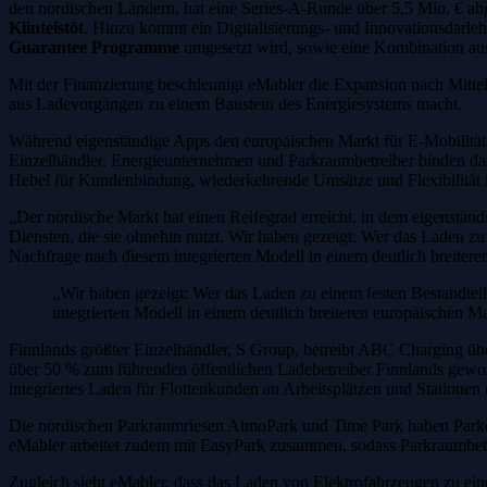
den nordischen Ländern, hat eine Series-A-Runde über 5,5 Mio. € a
Kiinteistöt
. Hinzu kommt ein Digitalisierungs- und Innovationsdarle
Guarantee Programme
umgesetzt wird, sowie eine Kombination a
Mit der Finanzierung beschleunigt eMabler die Expansion nach Mittel
aus Ladevorgängen zu einem Baustein des Energiesystems macht.
Während eigenständige Apps den europäischen Markt für E-Mobilität o
Einzelhändler, Energieunternehmen und Parkraumbetreiber binden das
Hebel für Kundenbindung, wiederkehrende Umsätze und Flexibilität 
„Der nordische Markt hat einen Reifegrad erreicht, in dem eigenstä
Diensten, die sie ohnehin nutzt. Wir haben gezeigt: Wer das Laden z
Nachfrage nach diesem integrierten Modell in einem deutlich breiter
„Wir haben gezeigt: Wer das Laden zu einem festen Bestandtei
integrierten Modell in einem deutlich breiteren europäischen M
Finnlands größter Einzelhändler, S Group, betreibt ABC Charging ü
über 50 % zum führenden öffentlichen Ladebetreiber Finnlands geword
integriertes Laden für Flottenkunden an Arbeitsplätzen und Stationen 
Die nordischen Parkraumriesen AimoPark und Time Park haben Parke
eMabler arbeitet zudem mit EasyPark zusammen, sodass Parkraumbetr
Zugleich sieht eMabler, dass das Laden von Elektrofahrzeugen zu e