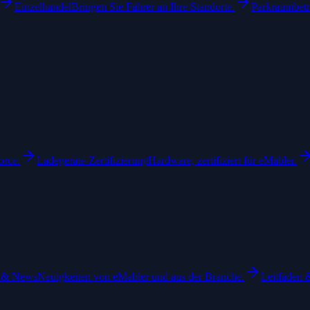
Einzelhandel
Bringen Sie Fahrer an Ihre Standorte.
Parkraumbetr
orce.
Ladegeräte-Zertifizierung
Hardware, zertifiziert für eMabler.
 & News
Neuigkeiten von eMabler und aus der Branche.
Leitfäden 