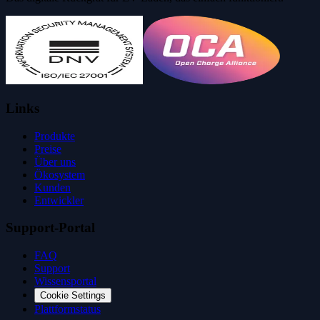
Links
Produkte
Preise
Über uns
Ökosystem
Kunden
Entwickler
Support-Portal
FAQ
Support
Wissensportal
Cookie Settings
Plattformstatus