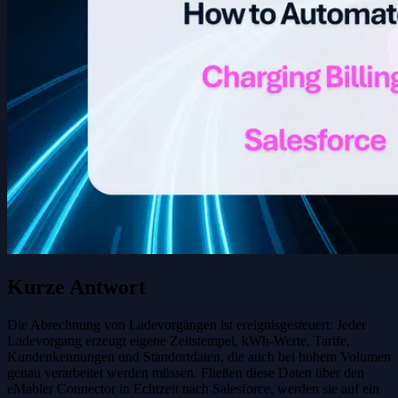
Kurze Antwort
Die Abrechnung von Ladevorgängen ist ereignisgesteuert: Jeder
Ladevorgang erzeugt eigene Zeitstempel, kWh-Werte, Tarife,
Kundenkennungen und Standortdaten, die auch bei hohem Volumen
genau verarbeitet werden müssen. Fließen diese Daten über den
eMabler Connector in Echtzeit nach Salesforce, werden sie auf ein