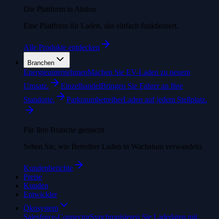
Die Plattform in Aktion
Eine Plattform für Laden, das einfach funktioniert.
Alle Produkte entdecken
Branchen
Energieunternehmen
Machen Sie EV-Laden zu neuem
Umsatz.
Einzelhandel
Bringen Sie Fahrer an Ihre
Standorte.
Parkraumbetreiber
Laden auf jedem Stellplatz.
Für Ihre Branche gemacht
Sehen Sie, wie Betreiber Laden in Wachstum verwandeln.
Kundenberichte
Preise
Kunden
Entwickler
Ökosystem
Salesforce-Connector
Synchronisieren Sie Ladedaten mit