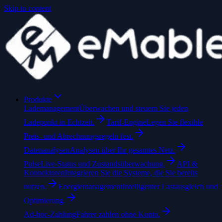
Skip to content
Produkte
Lademanagement
Überwachen und steuern Sie jeden
Ladepunkt in Echtzeit.
Tarif-Engine
Legen Sie flexible
Preis- und Abrechnungsregeln fest.
Datenanalysen
Analysen über Ihr gesamtes Netz.
Pulse
Live-Status und Zustandsüberwachung.
API &
Konnektoren
Integrieren Sie die Systeme, die Sie bereits
nutzen.
Energiemanagement
Intelligenter Lastausgleich und
Optimierung.
Ad-hoc-Zahlung
Fahrer zahlen ohne Konto.