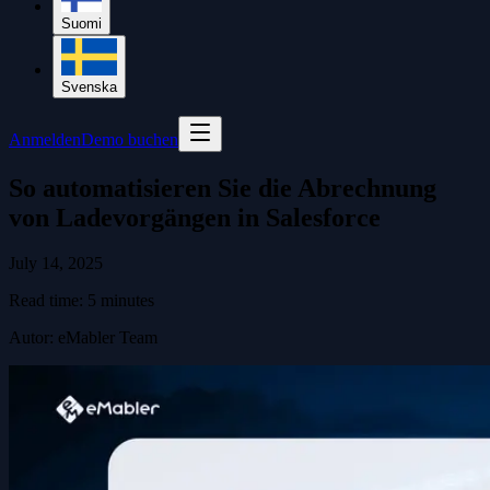
Suomi
Svenska
Anmelden
Demo buchen
So automatisieren Sie die Abrechnung
von Ladevorgängen in Salesforce
July 14, 2025
Read time:
5
minutes
Autor
:
eMabler Team