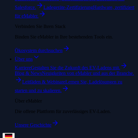
Salesforce.
Ladegeräte-Zertifizierung
Hardware, zertifiziert
für eMabler.
Verbinden Sie Ihren Stack
Binden Sie eMabler in Ihre bestehenden Tools ein.
Ökosystem durchsuchen
Über uns
Karriere
Gestalten Sie die Zukunft des EV-Ladens mit.
Blog & News
Neuigkeiten von eMabler und aus der Branche.
Leitfäden & Webinare
Lernen Sie, Ladelösungen zu
starten und zu skalieren.
Über eMabler
Die offene Plattform für zuverlässiges EV-Laden.
Unsere Geschichte