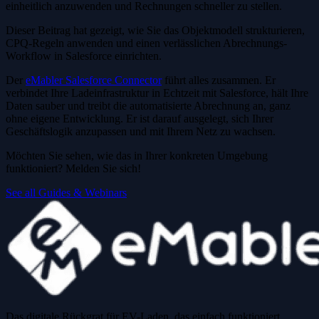
einheitlich anzuwenden und Rechnungen schneller zu stellen.
Dieser Beitrag hat gezeigt, wie Sie das Objektmodell strukturieren,
CPQ-Regeln anwenden und einen verlässlichen Abrechnungs-
Workflow in Salesforce einrichten.
Der
eMabler Salesforce Connector
führt alles zusammen. Er
verbindet Ihre Ladeinfrastruktur in Echtzeit mit Salesforce, hält Ihre
Daten sauber und treibt die automatisierte Abrechnung an, ganz
ohne eigene Entwicklung. Er ist darauf ausgelegt, sich Ihrer
Geschäftslogik anzupassen und mit Ihrem Netz zu wachsen.
Möchten Sie sehen, wie das in Ihrer konkreten Umgebung
funktioniert? Melden Sie sich!
See all Guides & Webinars
Das digitale Rückgrat für EV-Laden, das einfach funktioniert.