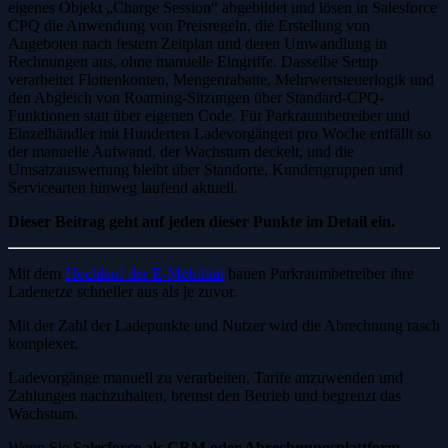
eigenes Objekt „Charge Session“ abgebildet und lösen in Salesforce
CPQ die Anwendung von Preisregeln, die Erstellung von
Angeboten nach festem Zeitplan und deren Umwandlung in
Rechnungen aus, ohne manuelle Eingriffe. Dasselbe Setup
verarbeitet Flottenkonten, Mengenrabatte, Mehrwertsteuerlogik und
den Abgleich von Roaming-Sitzungen über Standard-CPQ-
Funktionen statt über eigenen Code. Für Parkraumbetreiber und
Einzelhändler mit Hunderten Ladevorgängen pro Woche entfällt so
der manuelle Aufwand, der Wachstum deckelt, und die
Umsatzauswertung bleibt über Standorte, Kundengruppen und
Servicearten hinweg laufend aktuell.
Dieser Beitrag geht auf jeden dieser Punkte im Detail ein.
Mit dem
Hochlauf der E-Mobilität
bauen Parkraumbetreiber ihre
Ladenetze schneller aus als je zuvor.
Mit der Zahl der Ladepunkte und Nutzer wird die Abrechnung rasch
komplexer.
Ladevorgänge manuell zu verarbeiten, Tarife anzuwenden und
Zahlungen nachzuhalten, bremst den Betrieb und begrenzt das
Wachstum.
Wenn Sie
Salesforce als CRM oder Abrechnungsplattform