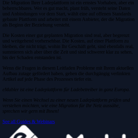
Die Migration Ihrer Ladeplattform ist ein ernstes Vorhaben, aber ein
beherrschbares. Wer es gut macht, plant früh, versteht seine Daten
und Anbindungen vor dem Start, wählt eine auf offenen Standards
gebaute Plattform und arbeitet mit einem Anbieter, der die Migration
als Beginn der Beziehung versteht.
Die Kosten einer gut geplanten Migration sind real, aber begrenzt
und weitgehend vorhersehbar. Die Kosten, auf einer Plattform zu
bleiben, die nicht trägt, wohin Ihr Geschäft geht, sind ebenfalls real,
summieren sich aber über die Zeit und sind schwerer klar zu sehen,
bis der Schaden entstanden ist.
Wenn die Fragen in diesem Leitfaden Probleme mit Ihrem aktuellen
Aufbau zutage gefördert haben, gehen die durchgängig verlinkten
Artikel auf jede Phase des Prozesses tiefer ein.
eMabler ist eine Ladeplattform für Ladebetreiber in ganz Europa.
Wenn Sie einen Wechsel zu einer neuen Ladeplattform prüfen und
verstehen möchten, wie eine Migration für Ihr Netz aussähe,
sprechen wir gern mit Ihnen!
See all Guides & Webinars