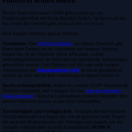
Plattform achten sollten
Bei der Wahl eines neuen CPMS geht es nicht nur um
Funktionsgleichheit mit Ihrem aktuellen System. Sie bauen auf das
hin, wohin Ihr Geschäft geht, nicht auf das, wo es war.
Fünf Aspekte verdienen genaue Prüfung.
Architektur.
Eine
API-first-Plattform
auf offenen Standards gibt
Ihnen heute Freiheit bei der Anbindung und morgen Optionen.
Fragen Sie, ob die Plattform offene APIs nutzt, welche
Anbindungsbibliothek sie bietet und wie individuelle Anbindungen
gehandhabt werden. Eine Plattform mit 300 oder mehr fertigen
Anbindungen und
dokumentierten APIs
ist etwas grundlegend
anderes als eine, bei der jede Anbindung ein eigenes Projekt ist.
Hardwarekompatibilität.
Klären Sie, welche OCPP-Versionen die
Plattform unterstützt, und verlangen Sie eine
Liste der getesteten
Hardwarepartner
. Wenn Sie Ladestationen mehrerer Hersteller über
mehrere Standorte steuern, ist das nicht verhandelbar.
Zuverlässigkeit und Verfügbarkeit.
Verlangen Sie eine konkrete
Verfügbarkeitszahl und fragen Sie, wie sie gemessen wird. Fragen
Sie nach den Reaktionszeiten bei Störungen und danach, wie der
Anbieter während eines Ausfalls kommuniziert.
99,999 %