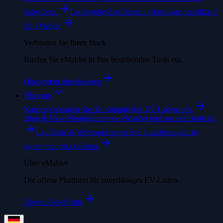
Salesforce.
Ladegeräte-Zertifizierung
Hardware, zertifiziert
für eMabler.
Verbinden Sie Ihren Stack
Binden Sie eMabler in Ihre bestehenden Tools ein.
Ökosystem durchsuchen
Über uns
Karriere
Gestalten Sie die Zukunft des EV-Ladens mit.
Blog & News
Neuigkeiten von eMabler und aus der Branche.
Leitfäden & Webinare
Lernen Sie, Ladelösungen zu
starten und zu skalieren.
Über eMabler
Die offene Plattform für zuverlässiges EV-Laden.
Unsere Geschichte