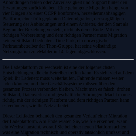
Anbindungen fehlen oder Zuverlässigkeit und Support hinter den
Erwartungen zurückbleiben. Eine gelungene Migration hängt von
vier Dingen ab: einer OCPP-konformen, herstellerunabhängigen
Plattform, einer früh geplanten Datenmigration, der sorgfältigen
Steuerung der Anbindungen und einem Anbieter, der den Start als
Beginn der Beziehung versteht, nicht als deren Ende. Mit der
richtigen Vorbereitung und dem richtigen Partner muss Migration
keinen Stillstand bedeuten. Time Park, ein norwegischer
Parkraumbetreiber der Thon-Gruppe, hat seine vollständige
Netzmigration zu eMabler in 14 Tagen abgeschlossen.
Die Ladeplattform zu wechseln ist eine der folgenreichsten
Entscheidungen, die ein Betreiber treffen kann. Es steht viel auf dem
Spiel: Ihr Ladenetz muss weiterlaufen, Fahrende müssen weiter
laden können, und Ihre Geschäftssysteme müssen über den
gesamten Prozess verbunden bleiben. Macht man es falsch, drohen
Stillstand, Datenverlust und geschäftliche Störungen. Macht man es
richtig, mit der richtigen Plattform und dem richtigen Partner, kann
es verändern, wie Ihr Netz arbeitet.
Dieser Leitfaden behandelt den gesamten Verlauf einer Migration
der Ladeplattform. Am Ende wissen Sie, wie Sie erkennen, wann
ein Wechsel ansteht, worauf Sie bei einer neuen Plattform achten,
was eine Migration technisch und operativ tatsächlich umfasst und