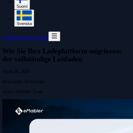
Suomi
Svenska
Anmelden
Demo buchen
Wie Sie Ihre Ladeplattform migrieren:
der vollständige Leitfaden
April 28, 2026
Read time:
10
minutes
Autor
:
eMabler Team