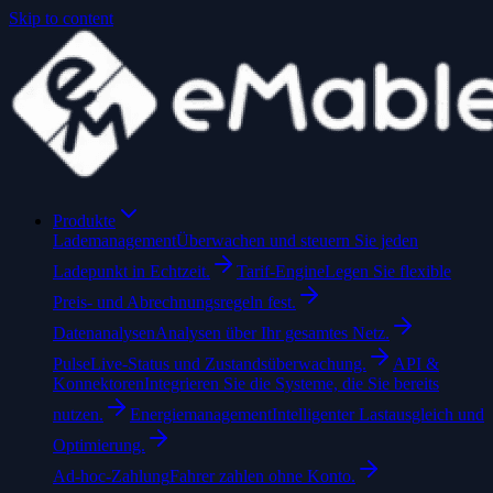
Skip to content
Produkte
Lademanagement
Überwachen und steuern Sie jeden
Ladepunkt in Echtzeit.
Tarif-Engine
Legen Sie flexible
Preis- und Abrechnungsregeln fest.
Datenanalysen
Analysen über Ihr gesamtes Netz.
Pulse
Live-Status und Zustandsüberwachung.
API &
Konnektoren
Integrieren Sie die Systeme, die Sie bereits
nutzen.
Energiemanagement
Intelligenter Lastausgleich und
Optimierung.
Ad-hoc-Zahlung
Fahrer zahlen ohne Konto.