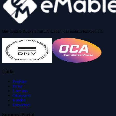
Das digitale Rückgrat für EV-Laden, das einfach funktioniert.
Links
Produkte
Preise
Über uns
Ökosystem
Kunden
Entwickler
Support-Portal