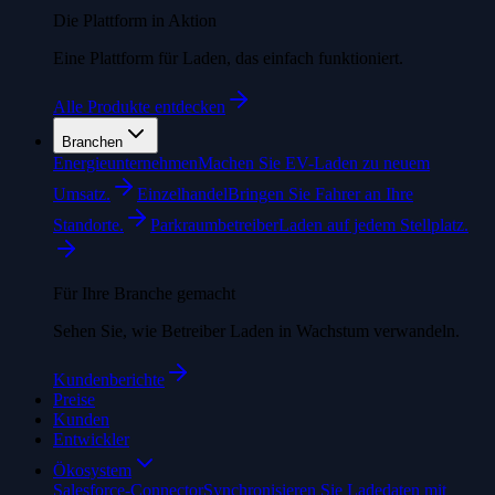
Die Plattform in Aktion
Eine Plattform für Laden, das einfach funktioniert.
Alle Produkte entdecken
Branchen
Energieunternehmen
Machen Sie EV-Laden zu neuem
Umsatz.
Einzelhandel
Bringen Sie Fahrer an Ihre
Standorte.
Parkraumbetreiber
Laden auf jedem Stellplatz.
Für Ihre Branche gemacht
Sehen Sie, wie Betreiber Laden in Wachstum verwandeln.
Kundenberichte
Preise
Kunden
Entwickler
Ökosystem
Salesforce-Connector
Synchronisieren Sie Ladedaten mit