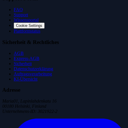
FAQ
Support
Wissensportal
Cookie Settings
Plattformstatus
Sicherheit & Rechtliches
AGB
Express-AGB
Sicherheit
Datenschutzerklärung
Auftragsverarbeitung
KI-Übersicht
Adresse
Maria01, Lapinlahdenkatu 16
00180 Helsinki, Finland
Unternehmens-ID
:
3021922-2