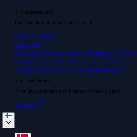
Yhdistä järjestelmäsi
Liitä eMabler työkaluihin, joita jo käytät.
Selaa ekosysteemiä
Tietoa meistä
Ura
Rakenna sähköautojen latauksen tulevaisuutta.
Blogi ja
uutiset
Tuoreimmat uutiset eMableriltä ja alalta.
Oppaat ja
webinaarit
Opi käynnistämään ja skaalaamaan latausta.
Tietoa eMableristä
Avoin alusta luotettavan sähköautojen latauksen takana.
Tarinamme