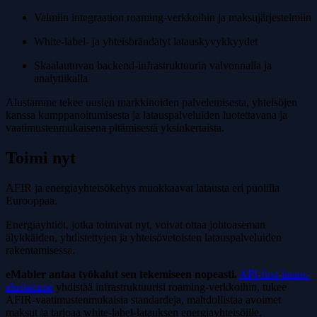
Valmiin integraation roaming-verkkoihin ja maksujärjestelmiin
White-label- ja yhteisbrändätyt latauskyvykkyydet
Skaalautuvan backend-infrastruktuurin valvonnalla ja
analytiikalla
Alustamme tekee uusien markkinoiden palvelemisesta, yhteisöjen
kanssa kumppanoitumisesta ja latauspalveluiden luotettavana ja
vaatimustenmukaisena pitämisestä yksinkertaista.
Toimi nyt
AFIR ja energiayhteisö­kehys muokkaavat latausta eri puolilla
Eurooppaa.
Energiayhtiöt, jotka toimivat nyt, voivat ottaa johtoaseman
älykkäiden, yhdistettyjen ja yhteisövetoisten latauspalveluiden
rakentamisessa.
eMabler antaa työkalut sen tekemiseen nopeasti.
API-first-lataus­
alustamme
yhdistää infrastruktuurisi roaming-verkkoihin, tukee
AFIR-vaatimustenmukaisia standardeja, mahdollistaa avoimet
maksut ja tarjoaa white-label-latauksen energiayhteisöille.