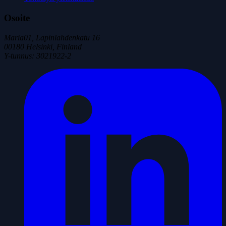
Osoite
Maria01, Lapinlahdenkatu 16
00180 Helsinki, Finland
Y-tunnus
:
3021922-2