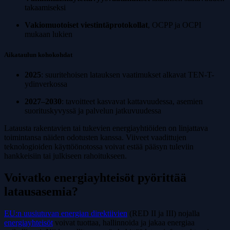
takaamiseksi
Vakiomuotoiset viestintäprotokollat
, OCPP ja OCPI
mukaan lukien
Aikataulun kohokohdat
2025
: suuritehoisen latauksen vaatimukset alkavat TEN-T-
ydinverkossa
2027–2030
: tavoitteet kasvavat kattavuudessa, asemien
suorituskyvyssä ja palvelun jatkuvuudessa
Latausta rakentavien tai tukevien energiayhtiöiden on linjattava
toimintansa näiden odotusten kanssa. Viiveet vaadittujen
teknologioiden käyttöönotossa voivat estää pääsyn tuleviin
hankkeisiin tai julkiseen rahoitukseen.
Voivatko energiayhteisöt pyörittää
latausasemia?
EU:n uusiutuvan energian direktiivien
(RED II ja III) nojalla
energiayhteisöt
voivat tuottaa, hallinnoida ja jakaa energiaa