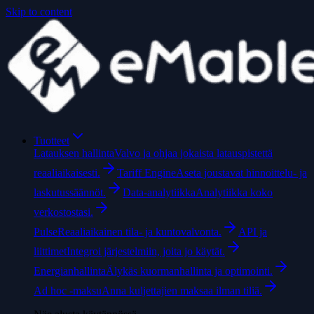
Skip to content
Tuotteet
Latauksen hallinta
Valvo ja ohjaa jokaista latauspistettä
reaaliaikaisesti.
Tariff Engine
Aseta joustavat hinnoittelu- ja
laskutussäännöt.
Data-analytiikka
Analytiikka koko
verkostostasi.
Pulse
Reaaliaikainen tila- ja kuntovalvonta.
API ja
liittimet
Integroi järjestelmiin, joita jo käytät.
Energianhallinta
Älykäs kuormanhallinta ja optimointi.
Ad hoc -maksu
Anna kuljettajien maksaa ilman tiliä.