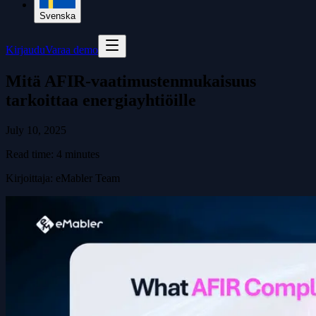
Svenska
Kirjaudu
Varaa demo
Mitä AFIR-vaatimustenmukaisuus
tarkoittaa energiayhtiöille
July 10, 2025
Read time:
4
minutes
Kirjoittaja
:
eMabler Team