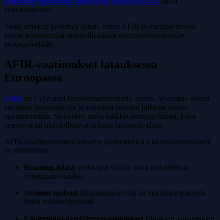
käytännön oppaamme latauksesta energiayhtiöille
antaa
kokonaiskuvan.
Tämä artikkeli keskittyy siihen, miten AFIR ja energiayhteisöt
luovat konkreettisia mahdollisuuksia energiayhtiövetoisille
latauspalveluille.
AFIR-vaatimukset latauksessa
Euroopassa
AFIR
on EU:n uusi latausinfrastruktuurin asetus. Se asettaa sitovat
tavoitteet jäsenvaltioille ja vaikuttaa suoraan julkisiin lataus­
operaattoreihin. Se koskee myös kaikkia energiayhtiöitä, jotka
operoivat tai mahdollistavat julkisia latauspalveluita.
AFIR-vaatimustenmukaisuuden täyttämiseksi latausinfrastruktuurin
on sisällettävä:
Roaming-pääsy
verkkojen välillä, mikä mahdollistaa
yhteentoimivuuden
Avoimet maksut
lähimaksukorteilla tai mobiililompakoilla
ilman rekisteröitymistä
Vähimmäiskäytettävyysvaatimukset
latauksen saatavuuden