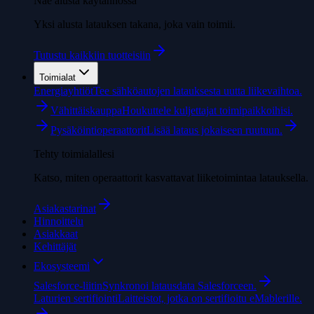
Näe alusta käytännössä
Yksi alusta latauksen takana, joka vain toimii.
Tutustu kaikkiin tuotteisiin
Toimialat
Energiayhtiöt
Tee sähköautojen latauksesta uutta liikevaihtoa.
Vähittäiskauppa
Houkuttele kuljettajat toimipaikkoihisi.
Pysäköintioperaattorit
Lisää lataus jokaiseen ruutuun.
Tehty toimialallesi
Katso, miten operaattorit kasvattavat liiketoimintaa latauksella.
Asiakastarinat
Hinnoittelu
Asiakkaat
Kehittäjät
Ekosysteemi
Salesforce-liitin
Synkronoi latausdata Salesforceen.
Laturien sertifiointi
Laitteistot, jotka on sertifioitu eMablerille.