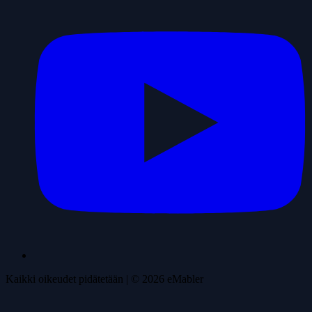
Kaikki oikeudet pidätetään
| ©
2026
eMabler