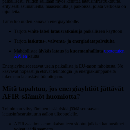
paikallisesti. Niiden sallitaan myös kehittää latausinfrastruktuuria,
erityisesti asuinalueilla, maaseudulla ja paikoissa, joissa verkossa on
rajoitteita.
Tämä luo uuden kanavan energiayhtiöille:
Tarjota
white-label-latausratkaisuja
paikalliseen käyttöön
Tarjota
laskutus-, valvonta- ja energiadatapalveluita
Mahdollistaa
älykäs lataus ja kuormanhallinta
upotettujen
API:en
kautta
Energiayhteisöt saavat usein paikallista ja EU-tason rahoitusta. Ne
kasvavat nopeasti ja etsivät teknologia- ja energiakumppaneita
tukemaan lataus­käyttöönottojaan.
Mitä tapahtuu, jos energiayhtiöt jättävät
AFIR-säännöt huomiotta?
Toiminnan viivyttäminen lisää riskiä jäädä seuraavan
latausinfrastruktuurin aallon ulkopuolelle.
AFIR-vaatimustenmukaisuuteen sidotut julkiset kannustimet
voivat jäädä saamatta