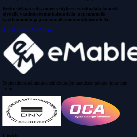
Keskustellaan siitä, miten yrityksesi voi skaalata latausta
täydellä vaatimustenmukaisuudella, nopeammalla
käyttöönotolla ja pienemmällä monimutkaisuudella!
See all Guides & Webinars
Digitaalinen selkäranka sähköautojen latauksen takana, joka vain
toimii.
Linkit