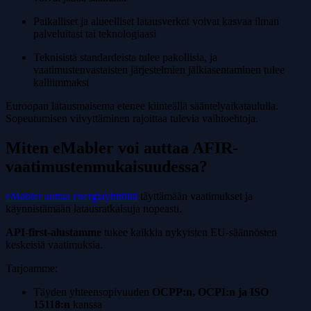
Paikalliset ja alueelliset latausverkot voivat kasvaa ilman
palveluitasi tai teknologiaasi
Teknisistä standardeista tulee pakollisia, ja
vaatimustenvastaisten järjestelmien jälkiasentaminen tulee
kalliimmaksi
Euroopan latausmaisema etenee kiinteällä sääntelyaikataululla.
Sopeutumisen viivyttäminen rajoittaa tulevia vaihtoehtoja.
Miten eMabler voi auttaa AFIR-
vaatimustenmukaisuudessa?
eMabler auttaa energiayhtiöitä
täyttämään vaatimukset ja
käynnistämään latausratkaisuja nopeasti.
API-first-alustamme
tukee kaikkia nykyisten EU-säännösten
keskeisiä vaatimuksia.
Tarjoamme:
Täyden yhteensopivuuden
OCPP:n, OCPI:n ja ISO
15118:n
kanssa