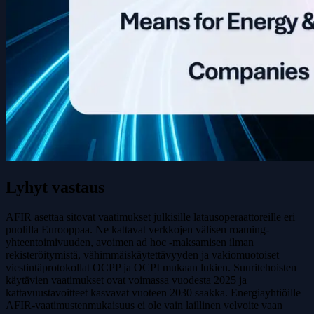
Lyhyt vastaus
AFIR asettaa sitovat vaatimukset julkisille lataus­operaattoreille eri
puolilla Eurooppaa. Ne kattavat verkkojen välisen roaming-
yhteentoimivuuden, avoimen ad hoc -maksamisen ilman
rekisteröitymistä, vähimmäiskäytettävyyden ja vakiomuotoiset
viestintäprotokollat OCPP ja OCPI mukaan lukien. Suuritehoisten
käytävien vaatimukset ovat voimassa vuodesta 2025 ja
kattavuustavoitteet kasvavat vuoteen 2030 saakka. Energiayhtiöille
AFIR-vaatimustenmukaisuus ei ole vain laillinen velvoite vaan