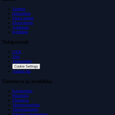
Tuotteet
Hinnoittelu
Tietoa meistä
Ekosysteemi
Asiakkaat
Kehittäjät
Tukiportaali
UKK
Tuki
Tietopankki
Cookie Settings
Alustan tila
Tietoturva ja juridiikka
Käyttöehdot
Pikaehdot
Tietoturva
Tietosuojaseloste
Tietojenkäsittely
Tekoälyn yleiskatsaus