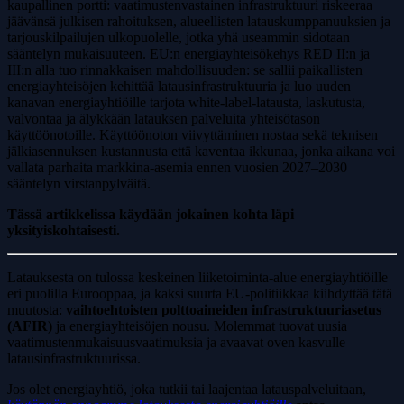
kaupallinen portti: vaatimustenvastainen infrastruktuuri riskeeraa
jäävänsä julkisen rahoituksen, alueellisten lataus­kumppanuuksien ja
tarjouskilpailujen ulkopuolelle, jotka yhä useammin sidotaan
sääntelyn mukaisuuteen. EU:n energiayhteisö­kehys RED II:n ja
III:n alla tuo rinnakkaisen mahdollisuuden: se sallii paikallisten
energiayhteisöjen kehittää latausinfrastruktuuria ja luo uuden
kanavan energiayhtiöille tarjota white-label-latausta, laskutusta,
valvontaa ja älykkään latauksen palveluita yhteisötason
käyttöönotoille. Käyttöönoton viivyttäminen nostaa sekä teknisen
jälkiasennuksen kustannusta että kaventaa ikkunaa, jonka aikana voi
vallata parhaita markkina-asemia ennen vuosien 2027–2030
sääntelyn virstanpylväitä.
Tässä artikkelissa käydään jokainen kohta läpi
yksityiskohtaisesti.
Latauksesta on tulossa keskeinen liiketoiminta-alue energiayhtiöille
eri puolilla Eurooppaa, ja kaksi suurta EU-politiikkaa kiihdyttää tätä
muutosta:
vaihtoehtoisten polttoaineiden infrastruktuuriasetus
(AFIR)
ja energiayhteisöjen nousu. Molemmat tuovat uusia
vaatimustenmukaisuus­vaatimuksia ja avaavat oven kasvulle
latausinfrastruktuurissa.
Jos olet energiayhtiö, joka tutkii tai laajentaa latauspalveluitaan,