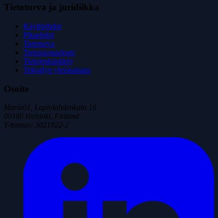
Tietoturva ja juridiikka
Käyttöehdot
Pikaehdot
Tietoturva
Tietosuojaseloste
Tietojenkäsittely
Tekoälyn yleiskatsaus
Osoite
Maria01, Lapinlahdenkatu 16
00180 Helsinki, Finland
Y-tunnus
:
3021922-2