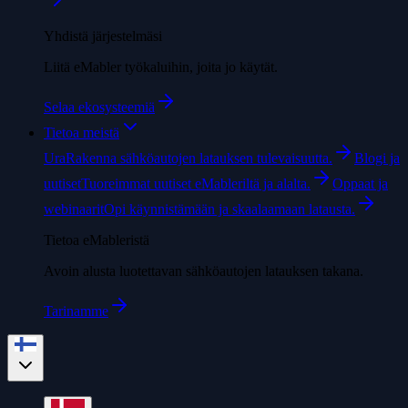
Yhdistä järjestelmäsi
Liitä eMabler työkaluihin, joita jo käytät.
Selaa ekosysteemiä
Tietoa meistä
Ura
Rakenna sähköautojen latauksen tulevaisuutta.
Blogi ja
uutiset
Tuoreimmat uutiset eMableriltä ja alalta.
Oppaat ja
webinaarit
Opi käynnistämään ja skaalaamaan latausta.
Tietoa eMableristä
Avoin alusta luotettavan sähköautojen latauksen takana.
Tarinamme