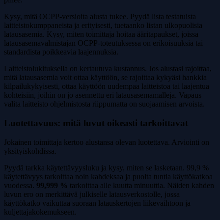
Kysy, mitä OCPP-versioita alusta tukee. Pyydä lista testatuista
laitteistokumppaneista ja erityisesti, tuetaanko listan ulkopuolisia
latausasemia. Kysy, miten toimittaja hoitaa ääritapaukset, joissa
latausasemavalmistajan OCPP-toteutuksessa on erikoisuuksia tai
standardista poikkeavia laajennuksia.
Laitteistolukituksella on kertautuva kustannus. Jos alustasi rajoittaa,
mitä latausasemia voit ottaa käyttöön, se rajoittaa kykyäsi hankkia
kilpailukykyisesti, ottaa käyttöön uudempaa laitteistoa tai laajentua
kohteisiin, joihin on jo asennettu eri latausasemamalleja. Vapaus
valita laitteisto ohjelmistosta riippumatta on suojaamisen arvoista.
Luotettavuus: mitä luvut oikeasti tarkoittavat
Jokainen toimittaja kertoo alustansa olevan luotettava. Arviointi on
yksityiskohdissa.
Pyydä tarkka käytettävyysluku ja kysy, miten se lasketaan. 99,9 %
käytettävyys tarkoittaa noin kahdeksaa ja puolta tuntia käyttökatkoa
vuodessa.
99,999 %
tarkoittaa alle kuutta minuuttia. Näiden kahden
luvun ero on merkittävä julkiselle latausverkostolle, jossa
käyttökatko vaikuttaa suoraan latauskertojen liikevaihtoon ja
kuljettajakokemukseen.