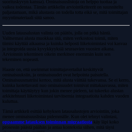
suorituskyvyn kanssa). Ominaisuuslistoja on helppo tuottaa ja
vaikea todentaa. Tämän artikkelin arviointikriteerit on suunniteltu
paljastamaan, mikä alustasta on todella totta eikä se, mitä toimittajan
myyntimateriaali siitä sanoo.
Uuden latausalustan valinta on päätös, jolla on pitkä häntä.
Valitsemasi alusta muokkaa sitä, miten verkostosi toimii, miten
tiimisi käyttää aikaansa ja kuinka helposti liiketoimintasi voi kasvaa
ja integroida uusia kyvykkyyksiä seuraavien vuosien aikana.
Arvioinnin tekeminen oikein merkitsee enemmän kuin sen
tekeminen nopeasti.
Haaste on, että useimmat toimittajavertailut keskittyvät
ominaisuuksiin, ja ominaisuudet ovat helpointa paisutella.
Ominaisuusmatriisi kertoo, mitä alusta väittää tukevansa. Se ei kerro,
kuinka luotettavasti nuo ominaisuudet toimivat mittakaavassa, miten
toimittaja käyttäytyy kun jokin menee pieleen, tai tukeeko alustan
arkkitehtuuri liiketoimintasi tarvitsemia integraatioita kahden vuoden
kuluttua.
Tämä artikkeli esittää kehyksen latausalustojen arviointiin, joka
menee ominaisuuslistaa pidemmälle. Kun olet tehnyt valintasi,
oppaamme latauksen toiminnan migraatiosta
käy läpi koko
prosessin päästä päähän ja antaa kontekstia siihen, mitä täysi