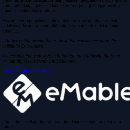
jonka tiimisi kantaa lisäkuormaa, jokaisen integraation myötä, jota ei
voida rakentaa, ja jokaisen latauskerran myötä, joka epäonnistuu
ilman selkeää ratkaisupolkua.
Arvioi näytön perusteella, älä väitteiden. Alustat, jotka kestävät
tällaisen tarkastelun, ovat niitä, joiden varaan verkostosi kannattaa
rakentaa.
eMabler on latauksenhallinta-alusta latauspisteoperaattoreille
kaikkialla Euroopassa.
Jos vertailet latausalustoja ja haluat laittaa eMablerin tällaiseen
arviointiin, keskustelemme mielellämme.
See all Guides & Webinars
Digitaalinen selkäranka sähköautojen latauksen takana, joka vain
toimii.