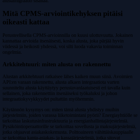
alustamigraatio sisältää.
Mitä CPMS-arviointikehyksen pitäisi
oikeasti kattaa
Perusteellisella CPMS-arvioinnilla on kuusi ulottuvuutta. Jokainen
kannattaa arvioida itsenäisesti, koska alusta, joka pärjää hyvin
viidessä ja heikosti yhdessä, voi silti luoda vakavia toiminnan
ongelmia.
Arkkitehtuuri: miten alusta on rakennettu
Alustan arkkitehtuuri ratkaisee lähes kaiken muun siinä. Avoimien
API:en varaan rakennettu, alusta alkaen integraatiota varten
suunniteltu alusta käyttäytyy perustavanlaatuisesti eri tavalla kuin
sellainen, joka rakennettiin itsenäiseksi työkaluksi ja johon
integraatiokyvykkyydet pultattiin myöhemmin.
Käytännön kysymys on: miten tämä alusta yhdistyy muihin
järjestelmiin, joiden varassa liiketoimintani pyörii? Energiayhtiölle se
tarkoittaa laskutusinfrastruktuuria ja energianhallintajärjestelmiä.
Pysäköintioperaattorille se tarkoittaa sovellusta ja maksujärjestelmiä,
jotka ohjaavat asiakaskokemusta. Polttoaineen vähittäiskauppiaalle
se tarkoittaa kanta-asiakas- ja kassajärjestelmiä, jotka sitovat