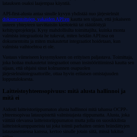
latauksen osaksi laajempaa käyntiä.
API-first-alusta antaa sinulle kyvyn yhdistää nuo järjestelmät
dokumentoitujen, vakaiden API:en
kautta sen sijaan, että jokaiseen
uuteen yhteyteen tarvittaisiin kiertoteitä tai räätälöityjä
kehitysprojekteja. Kysy mahdollisilta toimittajilta, kuinka monta
valmista integraatiota he tukevat, miten heidän API:nsa on
dokumentoitu ja miten mukautetut integraatiot hoidetaan, kun
valmista vaihtoehtoa ei ole.
Vastaus viimeiseen kysymykseen on erityisen paljastava. Toimittaja,
joka hoitaa mukautetut integraatiot oman insinööritiiminsä kautta sen
sijaan, että ohjaisi sinut kolmannen osapuolen
järjestelmäintegraattorille, ottaa hyvin erilaisen omistajuuden
lopputuloksesta.
Laitteistoyhteensopivuus: mitä alusta hallinnoi ja
mitä ei
Aidosti laitteistoriippumaton alusta hallinnoi mitä tahansa OCPP-
yhteensopivaa latauspistettä valmistajasta riippumatta. Alusta, joka
väittää olevansa laitteistoriippumaton mutta jolla on suosikkilista
laitteistokumppaneista tai joka toimii parhaiten omien brändättyjen
latausasemiensa kanssa, kertoo sinulle jotain siitä, missä lukitus
piilee.