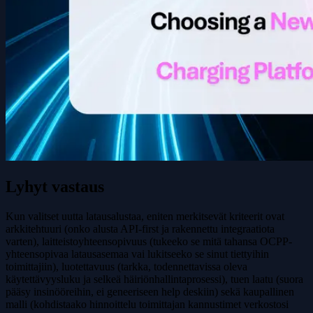
Lyhyt vastaus
Kun valitset uutta latausalustaa, eniten merkitsevät kriteerit ovat
arkkitehtuuri (onko alusta API-first ja rakennettu integraatiota
varten), laitteistoyhteensopivuus (tukeeko se mitä tahansa OCPP-
yhteensopivaa latausasemaa vai lukitseeko se sinut tiettyihin
toimittajiin), luotettavuus (tarkka, todennettavissa oleva
käytettävyysluku ja selkeä häiriönhallintaprosessi), tuen laatu (suora
pääsy insinööreihin, ei geneeriseen help deskiin) sekä kaupallinen
malli (kohdistaako hinnoittelu toimittajan kannustimet verkostosi