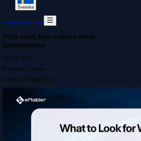
Svenska
Kirjaudu
Varaa demo
Mitä etsiä, kun valitset uutta
latausalustaa
April 29, 2026
Read time:
5
minutes
Kirjoittaja
:
eMabler Team