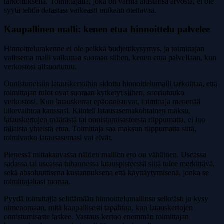
tarkoituksella. Toimittajalla, joka on varma alustansa arvosta, ei ole
syytä tehdä datastasi vaikeasti mukaan otettavaa.
Kaupallinen malli: kenen etua hinnoittelu palvelee
Hinnoittelurakenne ei ole pelkkä budjettikysymys, ja toimittajan
valitsema malli vaikuttaa suoraan siihen, kenen etua palvellaan, kun
verkostosi alisuoriutuu.
Onnistuneisiin latauskertoihin sidottu hinnoittelumalli tarkoittaa, että
toimittajan tulot ovat suoraan kytketyt siihen, suoriutuuko
verkostosi. Kun latauskerrat epäonnistuvat, toimittaja menettää
liikevaihtoa kanssasi. Kiinteä latausasemakohtainen maksu,
latauskertojen määrästä tai onnistumisasteesta riippumatta, ei luo
tällaista yhteistä etua. Toimittaja saa maksun riippumatta siitä,
toimivatko latausasemasi vai eivät.
Pienessä mittakaavassa näiden mallien ero on vähäinen. Useassa
sadassa tai useassa tuhannessa latauspisteessä siitä tulee merkittävä,
sekä absoluuttisena kustannuksena että käyttäytymisenä, jonka se
toimittajaltasi tuottaa.
Pyydä toimittajia selittämään hinnoittelumallinsa selkeästi ja kysy
nimenomaan, mitä kaupallisesti tapahtuu, kun latauskertojen
onnistumisaste laskee. Vastaus kertoo enemmän toimittajan