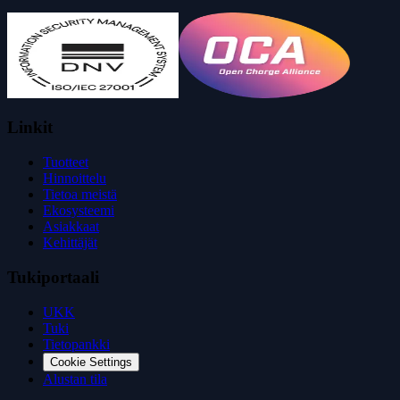
Linkit
Tuotteet
Hinnoittelu
Tietoa meistä
Ekosysteemi
Asiakkaat
Kehittäjät
Tukiportaali
UKK
Tuki
Tietopankki
Cookie Settings
Alustan tila