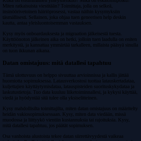
Kuka on ensimmäinen yhteyshenkilö? Mikä on eskalointipolku?
Miten ratkaisuista viestitään? Toimittaja, jolla on selkeä,
insinöörivetoinen häiriöprosessi, vastaa näihin kysymyksiin
täsmällisesti. Sellainen, joka ohjaa tuen geneerisen help deskin
kautta, antaa yleisluontoisemman vastauksen.
Kysy myös onboardauksesta ja migraation jälkeisestä tuesta.
Käyttöönoton jälkeinen aika on hetki, jolloin tuen laadulla on eniten
merkitystä, ja kannattaa ymmärtää tarkalleen, millaista pääsyä sinulla
on tuon ikkunan aikana.
Datan omistajuus: mitä datallesi tapahtuu
Tämä ulottuvuus on helppo sivuuttaa arvioinnissa ja kallis jättää
huomiotta sopimuksessa. Latausverkostosi tuottaa latauskertadataa,
kuljettajien käyttäytymisdataa, latauspisteiden suorituskykydataa ja
laskutustietoja. Tuo data kuuluu liiketoiminnallesi, ja kykysi käyttää,
viedä ja hyödyntää sitä tulee olla yksiselitteinen.
Kysy mahdollisilta toimittajilta, miten datan omistajuus on määritelty
heidän vakiosopimuksessaan. Kysy, miten data viedään, missä
muodossa ja liittyykö vientiin kustannuksia tai rajoituksia. Kysy,
mitä datallesi tapahtuu, jos päätät sopimuksen.
Osa vanhoista alustoista tekee datan siirrettävyydestä vaikeaa