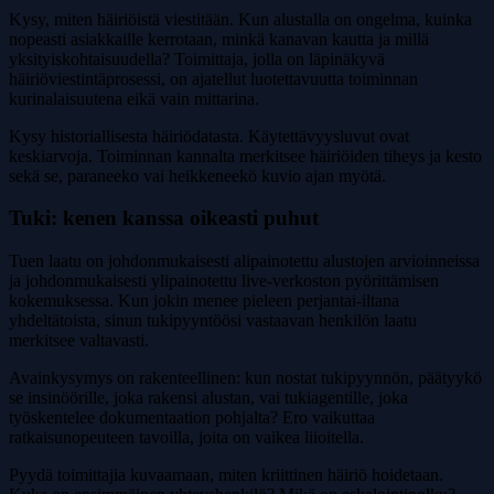
Kysy, miten häiriöistä viestitään. Kun alustalla on ongelma, kuinka
nopeasti asiakkaille kerrotaan, minkä kanavan kautta ja millä
yksityiskohtaisuudella? Toimittaja, jolla on läpinäkyvä
häiriöviestintäprosessi, on ajatellut luotettavuutta toiminnan
kurinalaisuutena eikä vain mittarina.
Kysy historiallisesta häiriödatasta. Käytettävyysluvut ovat
keskiarvoja. Toiminnan kannalta merkitsee häiriöiden tiheys ja kesto
sekä se, paraneeko vai heikkeneekö kuvio ajan myötä.
Tuki: kenen kanssa oikeasti puhut
Tuen laatu on johdonmukaisesti alipainotettu alustojen arvioinneissa
ja johdonmukaisesti ylipainotettu live-verkoston pyörittämisen
kokemuksessa. Kun jokin menee pieleen perjantai-iltana
yhdeltätoista, sinun tukipyyntöösi vastaavan henkilön laatu
merkitsee valtavasti.
Avainkysymys on rakenteellinen: kun nostat tukipyynnön, päätyykö
se insinöörille, joka rakensi alustan, vai tukiagentille, joka
työskentelee dokumentaation pohjalta? Ero vaikuttaa
ratkaisunopeuteen tavoilla, joita on vaikea liioitella.
Pyydä toimittajia kuvaamaan, miten kriittinen häiriö hoidetaan.