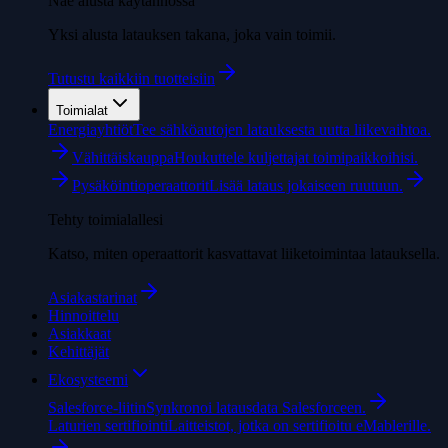
Näe alusta käytännössä
Yksi alusta latauksen takana, joka vain toimii.
Tutustu kaikkiin tuotteisiin
Toimialat
Energiayhtiöt
Tee sähköautojen latauksesta uutta liikevaihtoa.
Vähittäiskauppa
Houkuttele kuljettajat toimipaikkoihisi.
Pysäköintioperaattorit
Lisää lataus jokaiseen ruutuun.
Tehty toimialallesi
Katso, miten operaattorit kasvattavat liiketoimintaa latauksella.
Asiakastarinat
Hinnoittelu
Asiakkaat
Kehittäjät
Ekosysteemi
Salesforce-liitin
Synkronoi latausdata Salesforceen.
Laturien sertifiointi
Laitteistot, jotka on sertifioitu eMablerille.