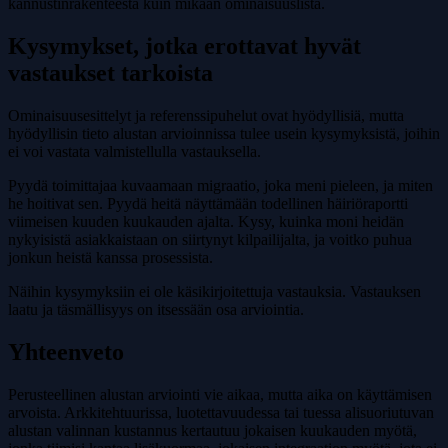
kannustinrakenteesta kuin mikään ominaisuuslista.
Kysymykset, jotka erottavat hyvät
vastaukset tarkoista
Ominaisuusesittelyt ja referenssipuhelut ovat hyödyllisiä, mutta
hyödyllisin tieto alustan arvioinnissa tulee usein kysymyksistä, joihin
ei voi vastata valmistellulla vastauksella.
Pyydä toimittajaa kuvaamaan migraatio, joka meni pieleen, ja miten
he hoitivat sen. Pyydä heitä näyttämään todellinen häiriöraportti
viimeisen kuuden kuukauden ajalta. Kysy, kuinka moni heidän
nykyisistä asiakkaistaan on siirtynyt kilpailijalta, ja voitko puhua
jonkun heistä kanssa prosessista.
Näihin kysymyksiin ei ole käsikirjoitettuja vastauksia. Vastauksen
laatu ja täsmällisyys on itsessään osa arviointia.
Yhteenveto
Perusteellinen alustan arviointi vie aikaa, mutta aika on käyttämisen
arvoista. Arkkitehtuurissa, luotettavuudessa tai tuessa alisuoriutuvan
alustan valinnan kustannus kertautuu jokaisen kuukauden myötä,