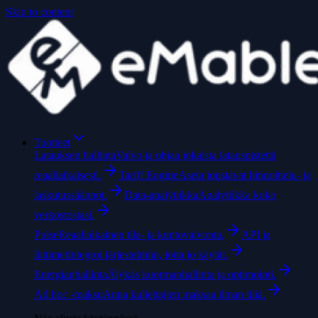
Skip to content
Tuotteet
Latauksen hallinta
Valvo ja ohjaa jokaista latauspistettä
reaaliaikaisesti.
Tariff Engine
Aseta joustavat hinnoittelu- ja
laskutussäännöt.
Data-analytiikka
Analytiikka koko
verkostostasi.
Pulse
Reaaliaikainen tila- ja kuntovalvonta.
API ja
liittimet
Integroi järjestelmiin, joita jo käytät.
Energianhallinta
Älykäs kuormanhallinta ja optimointi.
Ad hoc -maksu
Anna kuljettajien maksaa ilman tiliä.