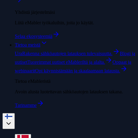
Yhdistä järjestelmäsi
Liitä eMabler työkaluihin, joita jo käytät.
Selaa ekosysteemiä
Tietoa meistä
Ura
Rakenna sähköautojen latauksen tulevaisuutta.
Blogi ja
uutiset
Tuoreimmat uutiset eMableriltä ja alalta.
Oppaat ja
webinaarit
Opi käynnistämään ja skaalaamaan latausta.
Tietoa eMableristä
Avoin alusta luotettavan sähköautojen latauksen takana.
Tarinamme