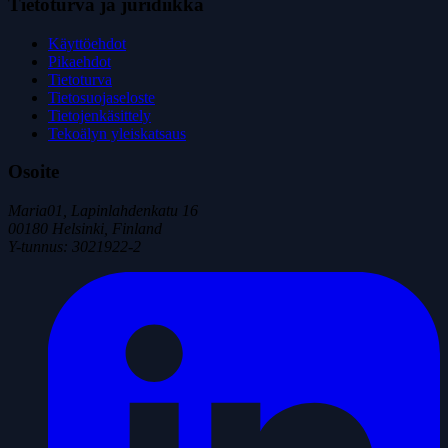
Tietoturva ja juridiikka
Käyttöehdot
Pikaehdot
Tietoturva
Tietosuojaseloste
Tietojenkäsittely
Tekoälyn yleiskatsaus
Osoite
Maria01, Lapinlahdenkatu 16
00180 Helsinki, Finland
Y-tunnus
:
3021922-2