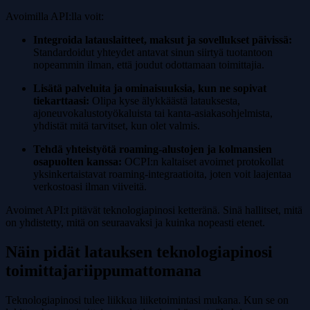
Avoimilla API:lla voit:
Integroida latauslaitteet, maksut ja sovellukset päivissä:
Standardoidut yhteydet antavat sinun siirtyä tuotantoon
nopeammin ilman, että joudut odottamaan toimittajia.
Lisätä palveluita ja ominaisuuksia, kun ne sopivat
tiekarttaasi:
Olipa kyse älykkäästä latauksesta,
ajoneuvokalustotyökaluista tai kanta-asiakasohjelmista,
yhdistät mitä tarvitset, kun olet valmis.
Tehdä yhteistyötä roaming-alustojen ja kolmansien
osapuolten kanssa:
OCPI:n kaltaiset avoimet protokollat
yksinkertaistavat roaming-integraatioita, joten voit laajentaa
verkostoasi ilman viiveitä.
Avoimet API:t pitävät teknologiapinosi ketteränä. Sinä hallitset, mitä
on yhdistetty, mitä on seuraavaksi ja kuinka nopeasti etenet.
Näin pidät latauksen teknologiapinosi
toimittajariippumattomana
Teknologiapinosi tulee liikkua liiketoimintasi mukana. Kun se on