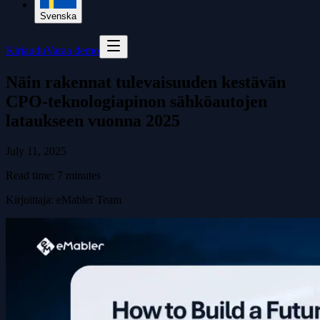
Svenska
Kirjaudu
Varaa demo
Näin rakennat tulevaisuuden kestävän
CPO-teknologiapinon sähköautojen
lataukseen vuonna 2025
July 11, 2025
Read time:
7
minutes
Kirjoittaja
:
eMabler Team