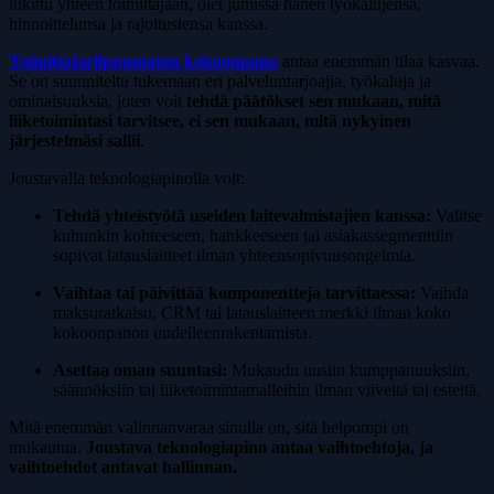
lukittu yhteen toimittajaan, olet jumissa hänen työkalujensa,
hinnoittelunsa ja rajoitustensa kanssa.
Toimittajariippumaton kokoonpano
antaa enemmän tilaa kasvaa.
Se on suunniteltu tukemaan eri palveluntarjoajia, työkaluja ja
ominaisuuksia, joten voit
tehdä päätökset sen mukaan, mitä
liiketoimintasi tarvitsee, ei sen mukaan, mitä nykyinen
järjestelmäsi sallii
.
Joustavalla teknologiapinolla voit:
Tehdä yhteistyötä useiden laitevalmistajien kanssa:
Valitse
kuhunkin kohteeseen, hankkeeseen tai asiakassegmenttiin
sopivat latauslaitteet ilman yhteensopivuusongelmia.
Vaihtaa tai päivittää komponentteja tarvittaessa:
Vaihda
maksuratkaisu, CRM tai latauslaitteen merkki ilman koko
kokoonpanon uudelleenrakentamista.
Asettaa oman suuntasi:
Mukaudu uusiin kumppanuuksiin,
säännöksiin tai liiketoimintamalleihin ilman viiveitä tai esteitä.
Mitä enemmän valinnanvaraa sinulla on, sitä helpompi on
mukautua.
Joustava teknologiapino antaa vaihtoehtoja, ja
vaihtoehdot antavat hallinnan.