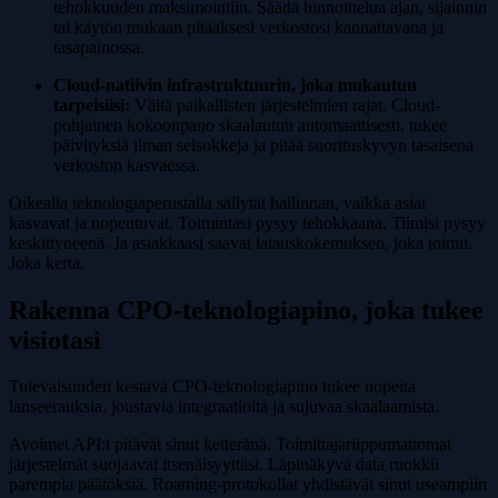
tehokkuuden maksimointiin. Säädä hinnoittelua ajan, sijainnin
tai käytön mukaan pitääksesi verkostosi kannattavana ja
tasapainossa.
Cloud-natiivin infrastruktuurin, joka mukautuu
tarpeisiisi:
Vältä paikallisten järjestelmien rajat. Cloud-
pohjainen kokoonpano skaalautuu automaattisesti, tukee
päivityksiä ilman seisokkeja ja pitää suorituskyvyn tasaisena
verkoston kasvaessa.
Oikealla teknologiaperustalla säilytät hallinnan, vaikka asiat
kasvavat ja nopeutuvat. Toimintasi pysyy tehokkaana. Tiimisi pysyy
keskittyneenä. Ja asiakkaasi saavat latauskokemuksen, joka toimii.
Joka kerta.
Rakenna CPO-teknologiapino, joka tukee
visiotasi
Tulevaisuuden kestävä CPO-teknologiapino tukee nopeita
lanseerauksia, joustavia integraatioita ja sujuvaa skaalaamista.
Avoimet API:t pitävät sinut ketteränä. Toimittajariippumattomat
järjestelmät suojaavat itsenäisyyttäsi. Läpinäkyvä data ruokkii
parempia päätöksiä. Roaming-protokollat yhdistävät sinut useampiin