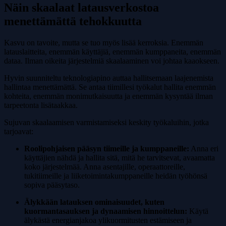
Näin skaalaat latausverkostoa
menettämättä tehokkuutta
Kasvu on tavoite, mutta se tuo myös lisää kerroksia. Enemmän
latauslaitteita, enemmän käyttäjiä, enemmän kumppaneita, enemmän
dataa. Ilman oikeita järjestelmiä skaalaaminen voi johtaa kaaokseen.
Hyvin suunniteltu teknologiapino auttaa hallitsemaan laajenemista
hallintaa menettämättä. Se antaa tiimillesi työkalut hallita enemmän
kohteita, enemmän monimutkaisuutta ja enemmän kysyntää ilman
tarpeetonta lisätaakkaa.
Sujuvan skaalaamisen varmistamiseksi keskity työkaluihin, jotka
tarjoavat:
Roolipohjaisen pääsyn tiimeille ja kumppaneille:
Anna eri
käyttäjien nähdä ja hallita sitä, mitä he tarvitsevat, avaamatta
koko järjestelmää. Anna asentajille, operaattoreille,
tukitiimeille ja liiketoimintakumppaneille heidän työhönsä
sopiva pääsytaso.
Älykkään latauksen ominaisuudet, kuten
kuormantasauksen ja dynaamisen hinnoittelun:
Käytä
älykästä energianjakoa ylikuormitusten estämiseen ja