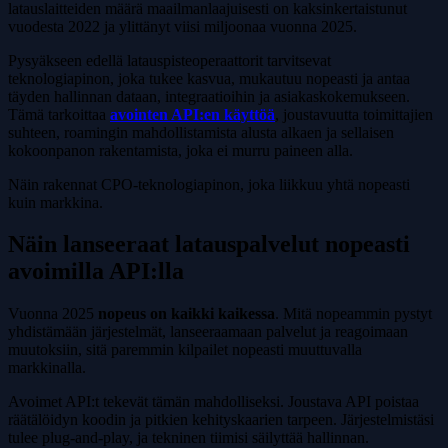
latauslaitteiden määrä maailmanlaajuisesti on kaksinkertaistunut
vuodesta 2022 ja ylittänyt viisi miljoonaa vuonna 2025.
Pysyäkseen edellä latauspisteoperaattorit tarvitsevat
teknologiapinon, joka tukee kasvua, mukautuu nopeasti ja antaa
täyden hallinnan dataan, integraatioihin ja asiakaskokemukseen.
Tämä tarkoittaa
avointen API:en käyttöä
, joustavuutta toimittajien
suhteen, roamingin mahdollistamista alusta alkaen ja sellaisen
kokoonpanon rakentamista, joka ei murru paineen alla.
Näin rakennat CPO-teknologiapinon, joka liikkuu yhtä nopeasti
kuin markkina.
Näin lanseeraat latauspalvelut nopeasti
avoimilla API:lla
Vuonna 2025
nopeus on kaikki kaikessa
. Mitä nopeammin pystyt
yhdistämään järjestelmät, lanseeraamaan palvelut ja reagoimaan
muutoksiin, sitä paremmin kilpailet nopeasti muuttuvalla
markkinalla.
Avoimet API:t tekevät tämän mahdolliseksi. Joustava API poistaa
räätälöidyn koodin ja pitkien kehityskaarien tarpeen. Järjestelmistäsi
tulee plug-and-play, ja tekninen tiimisi säilyttää hallinnan.