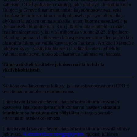
katteisiin, OCPI-pohjainen roaming, joka yhdistyy alustoihin kuten
Hubject ja Gireve ilman manuaalista käyttöönottovaivaa, sekä
cloud-natiivi infrastruktuuri roolipohjaisella pääsynhallinnalla ja
älykkään latauksen ominaisuuksilla, kuten kuormantasauksella ja
dynaamisella hinnoittelulla. Kun julkisten latauslaitteiden määrä
maailmanlaajuisesti ylitti viisi miljoonaa vuonna 2025, kilpailuero
teknologiapinoaan hallitsevien latauspisteoperaattoreiden ja jäykkiin
alustoihin lukittujen välillä kasvaa joka kuukausi. Artikkeli käsittelee
jokaisen kyvyn yksityiskohtaisesti ja selittää, miten nyt tehdyt
valinnat ratkaisevat, tuoko skaalaaminen hallintaa vai kaaosta.
Tämä artikkeli käsittelee jokaisen näistä kohdista
yksityiskohtaisesti.
Sähköautovallankumous kiihtyy, ja latauspisteoperaattorit (CPO:t)
ovat tämän muutoksen eturintamassa.
Luotettavan ja saavutettavan latausinfrastruktuurin kysynnän
kasvaessa latauspisteoperaattorit kohtaavat haasteen
skaalata
toimintaansa joustavuuden säilyttäen
ja tarjota samalla
erinomaista asiakaskokemusta.
Luotettavan ja saavutettavan latausinfrastruktuurin kysyntä kiihtyy
jatkuvasti.
Kansainvälisen energiajärjestön
mukaan julkisten