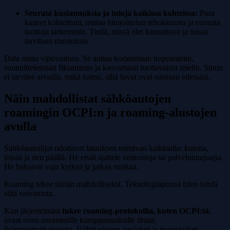
Seurata kustannuksia ja tuloja kaikissa kohteissa:
Pura
katteet kohteittain, mittaa hinnoittelun tehokkuutta ja ennusta
tuottoja tarkemmin. Tiedä, missä olet kannattava ja missä
tarvitaan muutoksia.
Data antaa vipuvoimaa. Se auttaa korjaamaan nopeammin,
suunnittelemaan fiksummin ja kasvamaan luottavaisin mielin. Sinun
ei tarvitse arvailla, mikä toimii, sillä luvut ovat suoraan edessäsi.
Näin mahdollistat sähköautojen
roamingin OCPI:n ja roaming-alustojen
avulla
Sähköautoilijat odottavat latauksen toimivan kaikkialla: kotona,
töissä ja tien päällä. He eivät ajattele verkostoja tai palveluntarjoajia.
He haluavat vain kytkeä ja jatkaa matkaa.
Roaming tekee tämän mahdolliseksi. Teknologiapinosi tulee tehdä
siitä vaivatonta.
Kun järjestelmäsi
tukee roaming-protokollia, kuten OCPI:tä
,
avaat oven useammille kumppanuuksille ilman
lisämonimutkaisuutta. Vältät viiveet, taulukot ja manuaaliset