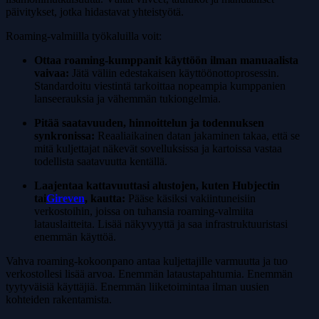
päivitykset, jotka hidastavat yhteistyötä.
Roaming-valmiilla työkaluilla voit:
Ottaa roaming-kumppanit käyttöön ilman manuaalista
vaivaa:
Jätä väliin edestakaisen käyttöönottoprosessin.
Standardoitu viestintä tarkoittaa nopeampia kumppanien
lanseerauksia ja vähemmän tukiongelmia.
Pitää saatavuuden, hinnoittelun ja todennuksen
synkronissa:
Reaaliaikainen datan jakaminen takaa, että se
mitä kuljettajat näkevät sovelluksissa ja kartoissa vastaa
todellista saatavuutta kentällä.
Laajentaa kattavuuttasi alustojen, kuten Hubjectin
tai
Gireven
, kautta:
Pääse käsiksi vakiintuneisiin
verkostoihin, joissa on tuhansia roaming-valmiita
latauslaitteita. Lisää näkyvyyttä ja saa infrastruktuuristasi
enemmän käyttöä.
Vahva roaming-kokoonpano antaa kuljettajille varmuutta ja tuo
verkostollesi lisää arvoa. Enemmän lataustapahtumia. Enemmän
tyytyväisiä käyttäjiä. Enemmän liiketoimintaa ilman uusien
kohteiden rakentamista.