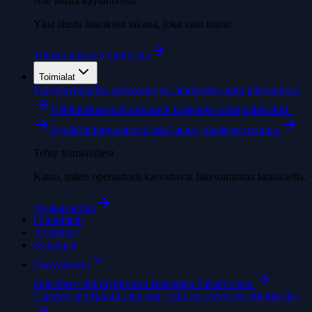
Näe alusta käytännössä
Yksi alusta latauksen takana, joka vain toimii.
Tutustu kaikkiin tuotteisiin
Toimialat
Energiayhtiöt
Tee sähköautojen latauksesta uutta liikevaihtoa.
Vähittäiskauppa
Houkuttele kuljettajat toimipaikkoihisi.
Pysäköintioperaattorit
Lisää lataus jokaiseen ruutuun.
Tehty toimialallesi
Katso, miten operaattorit kasvattavat liiketoimintaa latauksella.
Asiakastarinat
Hinnoittelu
Asiakkaat
Kehittäjät
Ekosysteemi
Salesforce-liitin
Synkronoi latausdata Salesforceen.
Laturien sertifiointi
Laitteistot, jotka on sertifioitu eMablerille.