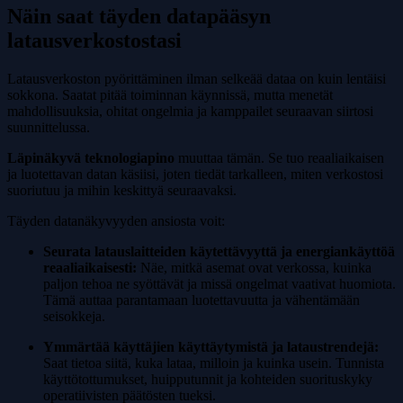
Näin saat täyden datapääsyn
latausverkostostasi
Latausverkoston pyörittäminen ilman selkeää dataa on kuin lentäisi
sokkona. Saatat pitää toiminnan käynnissä, mutta menetät
mahdollisuuksia, ohitat ongelmia ja kamppailet seuraavan siirtosi
suunnittelussa.
Läpinäkyvä teknologiapino
muuttaa tämän. Se tuo reaaliaikaisen
ja luotettavan datan käsiisi, joten tiedät tarkalleen, miten verkostosi
suoriutuu ja mihin keskittyä seuraavaksi.
Täyden datanäkyvyyden ansiosta voit:
Seurata latauslaitteiden käytettävyyttä ja energiankäyttöä
reaaliaikaisesti:
Näe, mitkä asemat ovat verkossa, kuinka
paljon tehoa ne syöttävät ja missä ongelmat vaativat huomiota.
Tämä auttaa parantamaan luotettavuutta ja vähentämään
seisokkeja.
Ymmärtää käyttäjien käyttäytymistä ja lataustrendejä:
Saat tietoa siitä, kuka lataa, milloin ja kuinka usein. Tunnista
käyttötottumukset, huipputunnit ja kohteiden suorituskyky
operatiivisten päätösten tueksi.