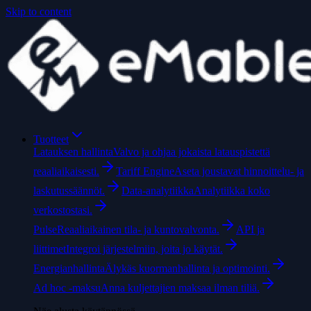
Skip to content
Tuotteet
Latauksen hallinta
Valvo ja ohjaa jokaista latauspistettä
reaaliaikaisesti.
Tariff Engine
Aseta joustavat hinnoittelu- ja
laskutussäännöt.
Data-analytiikka
Analytiikka koko
verkostostasi.
Pulse
Reaaliaikainen tila- ja kuntovalvonta.
API ja
liittimet
Integroi järjestelmiin, joita jo käytät.
Energianhallinta
Älykäs kuormanhallinta ja optimointi.
Ad hoc -maksu
Anna kuljettajien maksaa ilman tiliä.