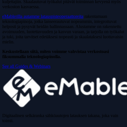
kuljettajiin. Skaalautuvat työkalut pitävät toiminnan kevyenä myös
verkoston kasvaessa.
eMablerilla autamme latauspisteoperaattoreita
rakentamaan
teknologiapinoja, jotka lanseerautuvat nopeammin, integroituvat
helposti ja pysyvät heidän hallinnassaan. Alustamme on rakennettu
avoimuuden, luotettavuuden ja kasvun varaan, ja tarjolla on työkalut
ja tuki, joita tarvitset edetäksesi nopeasti ja skaalataksesi luottavaisin
mielin.
Keskustellaan siitä, miten voimme vahvistaa verkostoasi
fiksummalla teknologiapinolla.
See all Guides & Webinars
Digitaalinen selkäranka sähköautojen latauksen takana, joka vain
toimii.