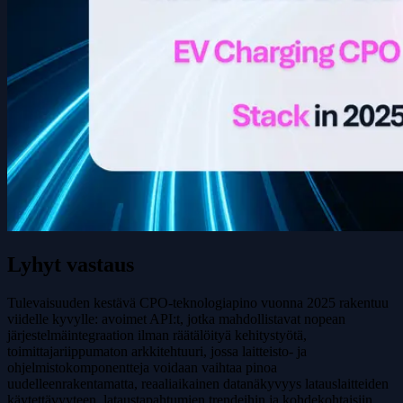
Lyhyt vastaus
Tulevaisuuden kestävä CPO-teknologiapino vuonna 2025 rakentuu
viidelle kyvylle: avoimet API:t, jotka mahdollistavat nopean
järjestelmäintegraation ilman räätälöityä kehitystyötä,
toimittajariippumaton arkkitehtuuri, jossa laitteisto- ja
ohjelmistokomponentteja voidaan vaihtaa pinoa
uudelleenrakentamatta, reaaliaikainen datanäkyvyys latauslaitteiden
käytettävyyteen, lataustapahtumien trendeihin ja kohdekohtaisiin