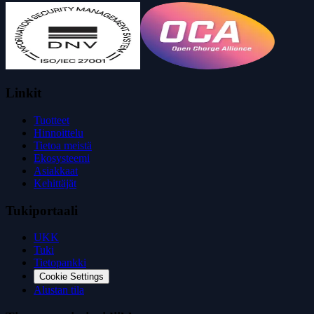
Linkit
Tuotteet
Hinnoittelu
Tietoa meistä
Ekosysteemi
Asiakkaat
Kehittäjät
Tukiportaali
UKK
Tuki
Tietopankki
Cookie Settings
Alustan tila