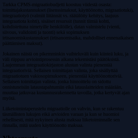
Tarkka CPMS-migraatiobudjetti koostuu viidestä osasta:
toimittajakustannukset (lisenssimaksut, käyttöönotto, migraatiotuki),
integraatiotyö (valmiit liitännät vs. räätälöity kehitys, laajuus
integraatiota kohti), sisäiset resurssit (tunnit tiimiä kohti,
kohdistettuna nimetyille henkilöille), datan valmistelu (vienti,
siivous, validointi ja tuonti) sekä sopimuksen
irtisanomiskustannukset (irtisanomisaika, mahdolliset ennenaikaisen
päättämisen maksut).
Jokainen näistä on pikemminkin vaihteluväli kuin kiinteä luku, ja
väli riippuu arviointiprosessin aikana tekemistäsi päätöksistä.
Laajemman integraatiokirjaston alustan valinta pienentää
integraatioriviä. Sellaisen toimittajan valinta, joka sisällyttää
migraatiotuen vakiosopimukseen, pienentää käyttöönottoriviä.
Sellaisen toimittajan valinta, jonka hinnoittelu on sidottu
onnistuneisiin lataustapahtumiin eikä latauslaitteiden määrään,
muuttaa jatkuvaa kustannusrakennetta tavoilla, jotka kertyvät ajan
myötä.
Liiketoimintaperustelu migraatiolle on vahvin, kun se rakentuu
täsmällisten lukujen eikä arvioiden varaan ja kun se huomioi
rehellisesti, mitä nykyinen alusta maksaa liiketoiminnalle sen
rinnalla, mitä uuden käyttöönotto maksaa.