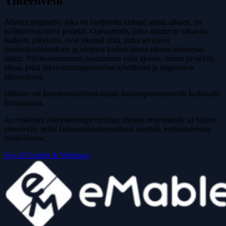
Yhteenveto
Alustan migraatio, joka on budjetoitu tarkasti alusta alkaen, on
hallittavissa oleva projekti. Operaattorit, jotka ajautuvat vakaviin
budjetin ylityksiin, ovat yleensä niitä, jotka arvioivat
lisenssikustannuksen ja olettivat kaiken muun olevan suhteessa
siihen. Piilokustannusten nostaminen esiin ajoissa, ennen projektin
alkua, pitää liiketoimintaperustelun rehellisenä ja migraation
aikataulussa.
eMabler on latauksenhallinta-alusta latausoperaattoreille kaikkialla
Euroopassa.
Jos rakennat liiketoimintaperustelua alustan migraatiolle ja haluat
ymmärtää, miltä kokonaiskustannuskuva näyttää, keskustelemme
mielellämme.
See all Guides & Webinars