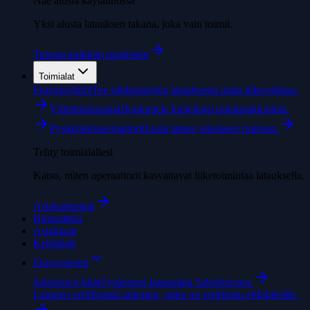
Näe alusta käytännössä
Yksi alusta latauksen takana, joka vain toimii.
Tutustu kaikkiin tuotteisiin
Toimialat
Energiayhtiöt
Tee sähköautojen latauksesta uutta liikevaihtoa.
Vähittäiskauppa
Houkuttele kuljettajat toimipaikkoihisi.
Pysäköintioperaattorit
Lisää lataus jokaiseen ruutuun.
Tehty toimialallesi
Katso, miten operaattorit kasvattavat liiketoimintaa latauksella.
Asiakastarinat
Hinnoittelu
Asiakkaat
Kehittäjät
Ekosysteemi
Salesforce-liitin
Synkronoi latausdata Salesforceen.
Laturien sertifiointi
Laitteistot, jotka on sertifioitu eMablerille.