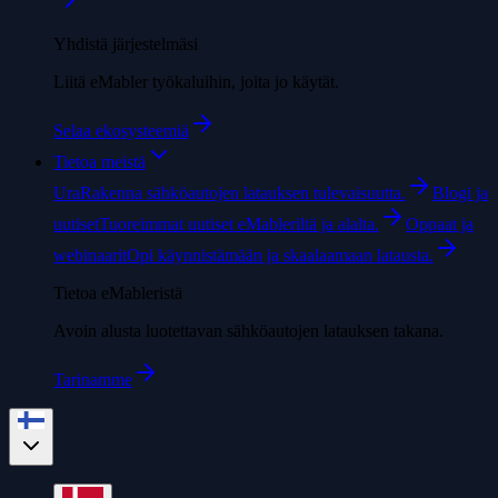
Yhdistä järjestelmäsi
Liitä eMabler työkaluihin, joita jo käytät.
Selaa ekosysteemiä
Tietoa meistä
Ura
Rakenna sähköautojen latauksen tulevaisuutta.
Blogi ja
uutiset
Tuoreimmat uutiset eMableriltä ja alalta.
Oppaat ja
webinaarit
Opi käynnistämään ja skaalaamaan latausta.
Tietoa eMableristä
Avoin alusta luotettavan sähköautojen latauksen takana.
Tarinamme