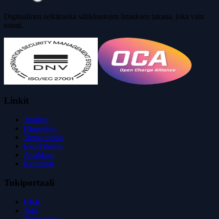
Digitaalinen selkäranka sähköautojen latauksen takana, joka vain
toimii.
Linkit
Tuotteet
Hinnoittelu
Tietoa meistä
Ekosysteemi
Asiakkaat
Kehittäjät
Tukiportaali
UKK
Tuki