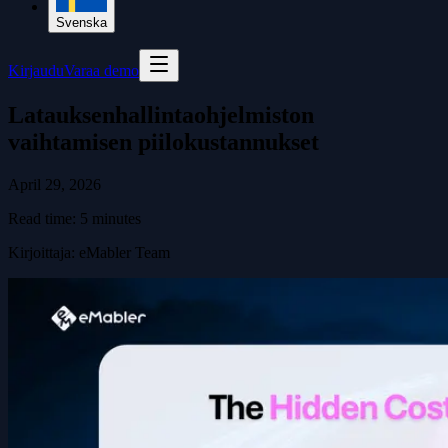
Svenska
Kirjaudu
Varaa demo
Latauksenhallintaohjelmiston
vaihtamisen piilokustannukset
April 29, 2026
Read time:
5
minutes
Kirjoittaja
:
eMabler Team