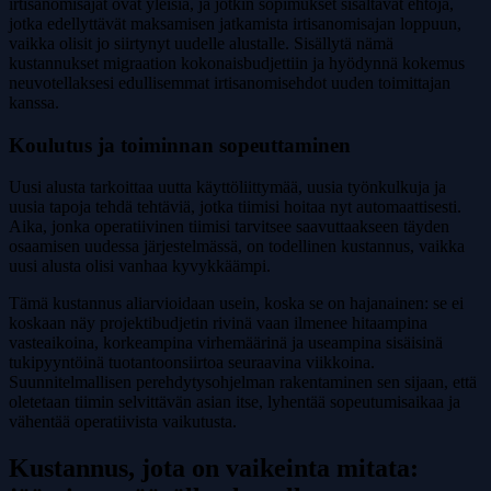
irtisanomisajat ovat yleisiä, ja jotkin sopimukset sisältävät ehtoja,
jotka edellyttävät maksamisen jatkamista irtisanomisajan loppuun,
vaikka olisit jo siirtynyt uudelle alustalle. Sisällytä nämä
kustannukset migraation kokonaisbudjettiin ja hyödynnä kokemus
neuvotellaksesi edullisemmat irtisanomisehdot uuden toimittajan
kanssa.
Koulutus ja toiminnan sopeuttaminen
Uusi alusta tarkoittaa uutta käyttöliittymää, uusia työnkulkuja ja
uusia tapoja tehdä tehtäviä, jotka tiimisi hoitaa nyt automaattisesti.
Aika, jonka operatiivinen tiimisi tarvitsee saavuttaakseen täyden
osaamisen uudessa järjestelmässä, on todellinen kustannus, vaikka
uusi alusta olisi vanhaa kyvykkäämpi.
Tämä kustannus aliarvioidaan usein, koska se on hajanainen: se ei
koskaan näy projektibudjetin rivinä vaan ilmenee hitaampina
vasteaikoina, korkeampina virhemäärinä ja useampina sisäisinä
tukipyyntöinä tuotantoonsiirtoa seuraavina viikkoina.
Suunnitelmallisen perehdytysohjelman rakentaminen sen sijaan, että
oletetaan tiimin selvittävän asian itse, lyhentää sopeutumisaikaa ja
vähentää operatiivista vaikutusta.
Kustannus, jota on vaikeinta mitata: