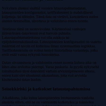
Nykyinen alustasi sisältää vuosien lataustapahtumadatan,
latauspisteiden konfiguraatiot, tariffirakenteet ja mahdollisesti
kuljettaja- tai tilitiedot. Tämä data on vietävä, kartoitettava uuden
alustan tietomalliin, siivottava ja validoitava ennen tuontia.
Teoriassa tämä on suoraviivaista. Käytännössä vanhojen
järjestelmien dataviennit ovat harvoin puhtaita.
Lataustapahtumatiedoissa voi olla aukkoja tai
epäjohdonmukaisuuksia. Latauspisteiden konfiguraatiot on saatettu
määrittää eri tavoin eri kohteissa ilman systemaattista logiikkaa.
Tariffirakenteisiin on voinut kertyä historiallisia variantteja, jotka
eivät enää vastaa nykyistä hinnoittelua.
Datan siivoamiseen ja validointiin ennen tuontia kuluva aika on
lähes aina arvioitua pidempi. Varaa puskuria. Ja pyydä nykyiseltä
toimittajaltasi täysi datavienti varhain arviointiprosessin aikana,
ennen kuin olet sitoutunut aikatauluun, jotta voit arvioida
käsittelemäsi datan laadun.
Seisokkiriski ja katkokset lataustapahtumissa
Aikaikkuna, joka kuluu latauspisteiden irrottamisesta vanhalta
alustalta siihen, että ne on varmistettu kytketyiksi ja toimiviksi