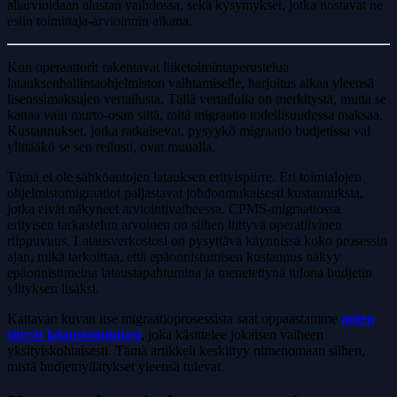
aliarvioidaan alustan vaihdossa, sekä kysymykset, jotka nostavat ne
esiin toimittaja-arvioinnin aikana.
Kun operaattorit rakentavat liiketoimintaperustelua
latauksenhallintaohjelmiston vaihtamiselle, harjoitus alkaa yleensä
lisenssimaksujen vertailusta. Tällä vertailulla on merkitystä, mutta se
kattaa vain murto-osan siitä, mitä migraatio todellisuudessa maksaa.
Kustannukset, jotka ratkaisevat, pysyykö migraatio budjetissa vai
ylittääkö se sen reilusti, ovat muualla.
Tämä ei ole sähköautojen latauksen erityispiirre. Eri toimialojen
ohjelmistomigraatiot paljastavat johdonmukaisesti kustannuksia,
jotka eivät näkyneet arviointivaiheessa. CPMS-migraatiossa
erityisen tarkastelun arvoinen on siihen liittyvä operatiivinen
riippuvuus. Latausverkostosi on pysyttävä käynnissä koko prosessin
ajan, mikä tarkoittaa, että epäonnistumisen kustannus näkyy
epäonnistuneina lataustapahtumina ja menetettynä tulona budjetin
ylityksen lisäksi.
Kattavan kuvan itse migraatioprosessista saat oppaastamme
miten
siirrät lataustoimintasi
, joka käsittelee jokaisen vaiheen
yksityiskohtaisesti. Tämä artikkeli keskittyy nimenomaan siihen,
mistä budjettiyllätykset yleensä tulevat.