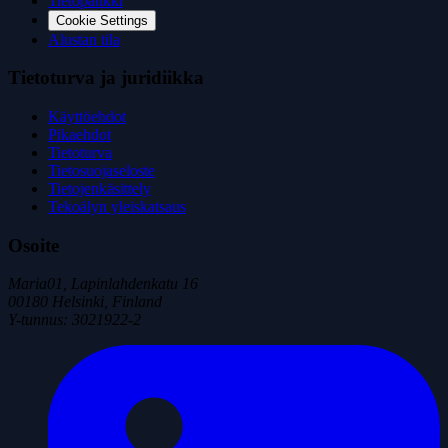
Tietopankki
Cookie Settings
Alustan tila
Tietoturva ja juridiikka
Käyttöehdot
Pikaehdot
Tietoturva
Tietosuojaseloste
Tietojenkäsittely
Tekoälyn yleiskatsaus
Osoite
Maria01, Lapinlahdenkatu 16
00180 Helsinki, Finland
Y-tunnus
:
3021922-2