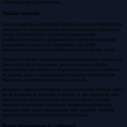
vältettävissä oleva budjettishokki.
Sisäiset resurssit
Alustan migraatio vaatii tiimiltäsi jatkuvaa huomiota. Operatiivisten
vastaavien on varmistettava, että uusi alusta käsittelee työnkulkusi
oikein. Teknisten tiimien on hallittava latauspisteiden
uudelleenkäyttöönotto ja integraatioiden uudelleenkonfigurointi.
Kaupallisten vastaavien on varmistettava, että tariffit,
laskutuskonfiguraatiot ja hinnoittelurakenteet on siirretty oikein.
Tämä työ ei tapahdu normaalin toiminnan ohella ilman kustannusta.
Joku käyttää aikaa migraatioon, jonka hän muuten käyttäisi
liiketoiminnan pyörittämiseen. Organisaatioissa, joissa henkilöstöä
on niukasti, tämä voi tarkoittaa joko migraation hidastamista tai
tilapäisen kapasiteettivajeen kestämistä muualla.
Realistinen migraatiosuunnitelma huomioi projektin vaatimat sisäiset
tunnit, kohdistaa ne nimetyille henkilöille ja ottaa huomioon, mitä
nämä henkilöt jättävät tekemättä migraation aikana. Sisäisten
resurssien kohteleminen uponneena kustannuksena todellisen
panoksen sijaan johtaa suunnitelmiin, jotka näyttävät edullisilta
paperilla mutta tuntuvat tuskallisilta käytännössä.
Datan siivoaminen ja validointi