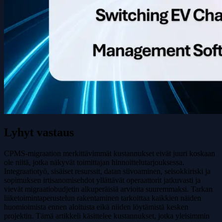
Lyhyt vastaus
CPMS-migraation merkittävimmät kustannukset eivät juuri koskaan
ole niitä, jotka näkyvät toimittajan hinnoittelutarjouksessa.
Integraatiotyö, sisäiset resurssit, datan siivoaminen, seisokkiriski ja
sopimuksen irtisanomisehdot yllättävät operaattorit jatkuvasti ja
vievät migraatiobudjetin alkuperäisiä arvioita suuremmaksi. Tarkan
liiketoimintaperustelun rakentaminen tarkoittaa kaikkien näiden
huomioimista ennen aloitusta eikä niiden löytämistä kesken
projektin. Tämä artikkeli käsittelee kustannukset, jotka yleisimmin