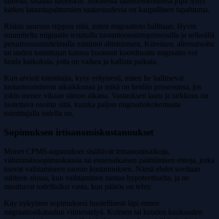
uudella, sisältää tuloriskin. Julkisessa latausverkostossa jopa lyhyt
katkos lataustapahtumien saatavuudessa on kaupallinen tapahtuma.
Riskin suuruus riippuu siitä, miten migraatiota hallitaan. Hyvin
suunniteltu migraatio testatulla tuotantoonsiirtoprosessilla ja selkeällä
peruutussuunnitelmalla minimoi altistumisen. Kiireinen, aliresursoitu
tai uuden toimittajan kanssa huonosti koordinoitu migraatio voi
luoda katkoksia, joita on vaikea ja kallista paikata.
Kun arvioit toimittajia, kysy erityisesti, miten he hallitsevat
tuotantoonsiirron aikaikkunaa ja mikä on heidän prosessinsa, jos
jokin menee vikaan siirron aikana. Vastauksen laatu ja tarkkuus on
luotettava osoitin siitä, kuinka paljon migraatiokokemusta
toimittajalla todella on.
Sopimuksen irtisanomiskustannukset
Monet CPMS-sopimukset sisältävät irtisanomisaikoja,
vähimmäissopimuskausia tai ennenaikaisen päättämisen ehtoja, jotka
tuovat vaihtamiseen suoran kustannuksen. Nämä ehdot sovitaan
suhteen alussa, kun vaihtaminen tuntuu hypoteettiselta, ja ne
muuttuvat todellisiksi vasta, kun päätös on tehty.
Käy nykyinen sopimuksesi huolellisesti läpi ennen
migraatioaikataulun viimeistelyä. Kolmen tai kuuden kuukauden