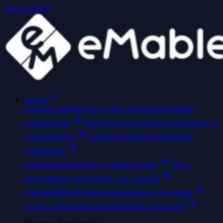
Skip to content
Tuotteet
Latauksen hallinta
Valvo ja ohjaa jokaista latauspistettä
reaaliaikaisesti.
Tariff Engine
Aseta joustavat hinnoittelu- ja
laskutussäännöt.
Data-analytiikka
Analytiikka koko
verkostostasi.
Pulse
Reaaliaikainen tila- ja kuntovalvonta.
API ja
liittimet
Integroi järjestelmiin, joita jo käytät.
Energianhallinta
Älykäs kuormanhallinta ja optimointi.
Ad hoc -maksu
Anna kuljettajien maksaa ilman tiliä.