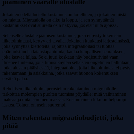
jääminen väärälle alustalle
Jokainen edellä lueteltu kustannus on todellinen, ja jokainen niistä
on rajattu. Migraatiolla on alku ja loppu, ja sen synnyttämät
kustannukset ovat suurelta osin näkyviä, jos etsit niitä ajoissa.
Sellaiselle alustalle jäämisen kustannus, joka ei pysty tukemaan
liiketoimintaasi, kertyy eri tavalla. Jokainen kuukausi järjestelmässä,
joka synnyttää kiertoteitä, rajoittaa integraatioitasi tai tuottaa
epäonnistuneita lataustapahtumia, kantaa kaupallisen seurauksen,
joka kasvaa hiljaa. Se ei juuri koskaan näy budjettirivinä vaan
ilmenee tunteina, joita tiimisi käyttää sellaisten ongelmien hallintaan,
jotka alustan pitäisi estää, integraatioina, joita liiketoimintasi ei pysty
rakentamaan, ja asiakkaina, jotka saavat huonon kokemuksen
eivätkä palaa.
Rehellisen liiketoimintaperustelun rakentaminen migraatiolle
tarkoittaa molempien puolten tuomista pöydälle: mitä vaihtaminen
maksaa ja mitä jääminen maksaa. Ensimmäinen luku on helpompi
laskea. Toinen on usein suurempi.
Miten rakentaa migraatiobudjetti, joka
pitää