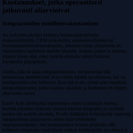
Kustannukset, jotka operaattorit
jatkuvasti aliarvioivat
Integraatioiden uudelleenrakentaminen
Jos nykyinen alustasi yhdistyy laskutusjärjestelmiin,
maksunvälittäjiin, CRM-työkaluihin, asiakassovelluksiin tai
kuormanhallintainfrastruktuuriin, jokainen näistä yhteyksistä on
rakennettava uudelleen uudelle alustalle. Kuinka paljon se maksaa,
riippuu täysin siitä, onko uudella alustalla valmiit liitännät
käyttämiisi järjestelmiin.
Alusta, jolla on laaja integraatiokirjasto, voi pienentää tätä
kustannusta merkittävästi. Kun valmis liitäntä on olemassa, työ on
konfigurointia eikä kehitystä. Kun sitä ei ole, työstä tulee räätälöity
integraatioprojekti, jonka laajuus, aikataulu ja kustannus on helppo
aliarvioida alussa.
Ennen kuin allekirjoitat sopimuksen uuden toimittajan kanssa,
kartoita jokainen nykyisen alustasi tukema integraatio ja varmista
kunkin tila uudella alustalla. Pyydä räätälöityä kehitystyötä vaativista
integraatioista laajuusarvio ennen kuin viimeistelet
migraatiobudjettisi. Sen huomaaminen kesken projektin, että
kriittinen integraatio vaatii kuusi viikkoa kehitystyötä, on yleinen ja