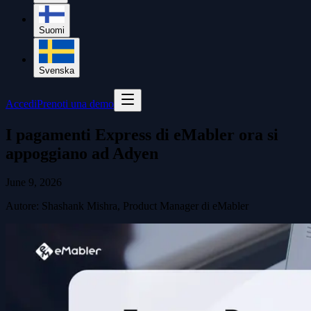
Suomi
Svenska
Accedi
Prenoti una demo
I pagamenti Express di eMabler ora si
appoggiano ad Adyen
June 9, 2026
Autore
:
Shashank Mishra, Product Manager di eMabler