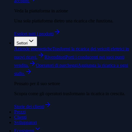
account.
Veda la piattaforma in azione
Una sola piattaforma dietro una ricarica che funziona.
Esplori tutti i prodotti
Settori
Aziende energetiche
Trasformi la ricarica dei veicoli elettrici in
nuovi ricavi.
Rivenditori
Porti i conducenti nei suoi punti
vendita.
Operatori di parcheggi
Aggiunga la ricarica a ogni
stallo.
Pensato per il suo settore
Scopra come gli operatori trasformano la ricarica in crescita.
Storie dei clienti
Prezzi
Clienti
Sviluppatori
Ecosistemi