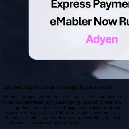
I pagamenti Express di eMabler ora si appoggiano ad Adyen.
Si tratta di un passaggio importante nel modo in cui continuiamo a
sviluppare l'esperienza di pagamento per gli operatori di ricarica e
per chi guida un veicolo elettrico. Il pagamento è al centro di ogni
transazione di ricarica: l'infrastruttura sottostante deve quindi essere
affidabile, scalabile e in grado di supportare i metodi di pagamento
che gli utenti si aspettano di poter utilizzare.