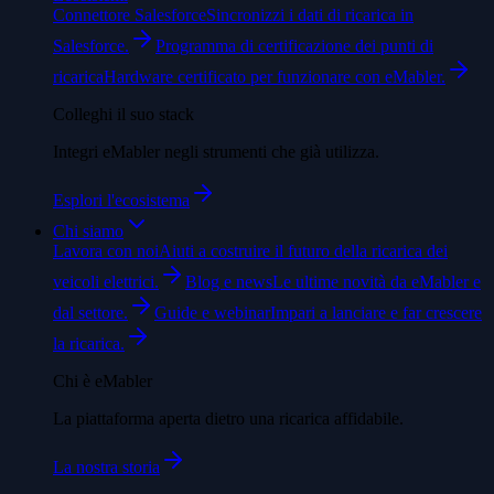
Connettore Salesforce
Sincronizzi i dati di ricarica in
Salesforce.
Programma di certificazione dei punti di
ricarica
Hardware certificato per funzionare con eMabler.
Colleghi il suo stack
Integri eMabler negli strumenti che già utilizza.
Esplori l'ecosistema
Chi siamo
Lavora con noi
Aiuti a costruire il futuro della ricarica dei
veicoli elettrici.
Blog e news
Le ultime novità da eMabler e
dal settore.
Guide e webinar
Impari a lanciare e far crescere
la ricarica.
Chi è eMabler
La piattaforma aperta dietro una ricarica affidabile.
La nostra storia