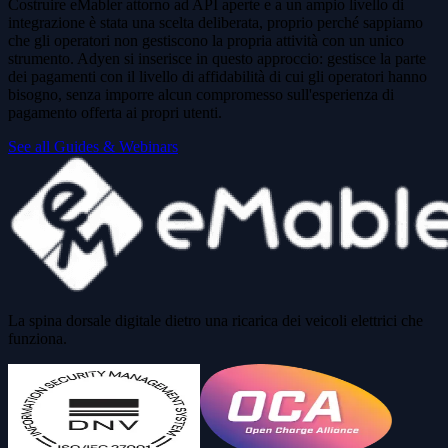
Costruire eMabler attorno ad API aperte e a un ampio livello di
integrazione è stata una scelta deliberata, proprio perché sappiamo
che gli operatori non gestiscono la propria attività con un unico
strumento. Adyen si inserisce in questo approccio: gestisce la parte
dei pagamenti con il livello di affidabilità di cui gli operatori hanno
bisogno, senza imporre alcun compromesso sull'esperienza di
pagamento offerta ai propri utenti.
See all Guides & Webinars
La spina dorsale digitale dietro una ricarica dei veicoli elettrici che
funziona.