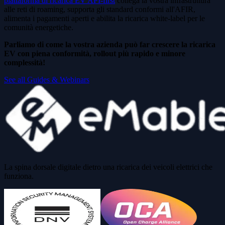
piattaforma di ricarica EV API-first
collega la vostra infrastruttura
alle reti di roaming, supporta gli standard conformi all'AFIR,
alimenta i pagamenti aperti e abilita la ricarica white-label per le
comunità energetiche.
Parliamo di come la vostra azienda può far crescere la ricarica
EV con piena conformità, rollout più rapido e minore
complessità!
See all Guides & Webinars
La spina dorsale digitale dietro una ricarica dei veicoli elettrici che
funziona.