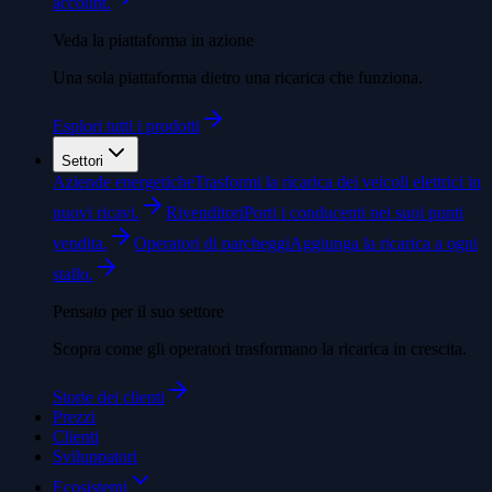
account.
Veda la piattaforma in azione
Una sola piattaforma dietro una ricarica che funziona.
Esplori tutti i prodotti
Settori
Aziende energetiche
Trasformi la ricarica dei veicoli elettrici in
nuovi ricavi.
Rivenditori
Porti i conducenti nei suoi punti
vendita.
Operatori di parcheggi
Aggiunga la ricarica a ogni
stallo.
Pensato per il suo settore
Scopra come gli operatori trasformano la ricarica in crescita.
Storie dei clienti
Prezzi
Clienti
Sviluppatori
Ecosistemi