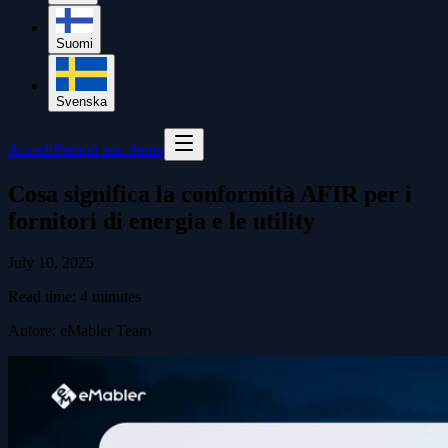
Suomi
Svenska
Accedi
Prenoti una demo
Cosa significa la conformità AFIR per i
fornitori di energia e le utility
July 10, 2025
Read time:
4
minutes
Autore
:
eMabler Team