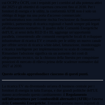
cui OCPP e OCPI, con i requisiti per i corridoi ad alta potenza attivi
dal 2025 e gli obiettivi di copertura crescenti fino al 2030. Per i
fornitori di energia e le utility, la conformità AFIR non è solo un
obbligo di legge ma una porta d'accesso commerciale:
un'infrastruttura non conforme rischia l'esclusione da finanziamenti
pubblici, partnership di ricarica regionali e bandi sempre più legati
all'allineamento normativo. Il quadro delle Comunità Energetiche
dell'UE, ai sensi della RED II e III, aggiunge un'opportunità
parallela, consentendo alle comunità energetiche locali di sviluppare
infrastrutture di ricarica EV e creando per le utility un nuovo canale
per offrire servizi di ricarica white-label, fatturazione, monitoraggio
e ricarica intelligente per implementazioni su scala di comunità.
Rimandare l'adozione significa sia un aumento dei costi di
adeguamento tecnico, sia la chiusura della finestra per conquistare
posizioni di mercato di rilievo prima delle scadenze normative dal
2027 al 2030.
Questo articolo approfondisce ciascuno di questi punti.
La ricarica EV sta diventando un'area di business centrale per i
fornitori di energia in tutta Europa, e due grandi politiche dell'UE
stanno accelerando questo cambiamento: il
Regolamento
sull'infrastruttura per i combustibili alternativi (AFIR)
e l'ascesa
delle
Comunità Energetiche
. Entrambi portano nuovi requisiti di