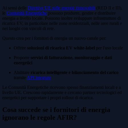
Ai sensi delle
Direttive UE sulle energie rinnovabili
(RED II e III),
le
Comunità Energetiche
possono produrre, gestire e distribuire
energia a livello locale. Possono inoltre sviluppare infrastrutture di
ricarica EV, in particolare nelle zone residenziali, nelle aree rurali e
nei luoghi con vincoli di rete.
Questo crea per i fornitori di energia un nuovo canale per:
Offrire
soluzioni di ricarica EV white-label
per l'uso locale
Proporre
servizi di fatturazione, monitoraggio e dati
energetici
Abilitare
ricarica intelligente e bilanciamento del carico
tramite
API integrate
Le Comunità Energetiche ricevono spesso finanziamenti locali e a
livello UE. Crescono rapidamente e cercano partner tecnologici ed
energetici per supportare i propri rollout di ricarica.
Cosa succede se i fornitori di energia
ignorano le regole AFIR?