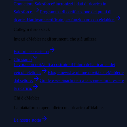
Connettore Salesforce
Sincronizzi i dati di ricarica in
Salesforce.
Programma di certificazione dei punti di
ricarica
Hardware certificato per funzionare con eMabler.
Colleghi il suo stack
Integri eMabler negli strumenti che già utilizza.
Esplori l'ecosistema
Chi siamo
Lavora con noi
Aiuti a costruire il futuro della ricarica dei
veicoli elettrici.
Blog e news
Le ultime novità da eMabler e
dal settore.
Guide e webinar
Impari a lanciare e far crescere
la ricarica.
Chi è eMabler
La piattaforma aperta dietro una ricarica affidabile.
La nostra storia