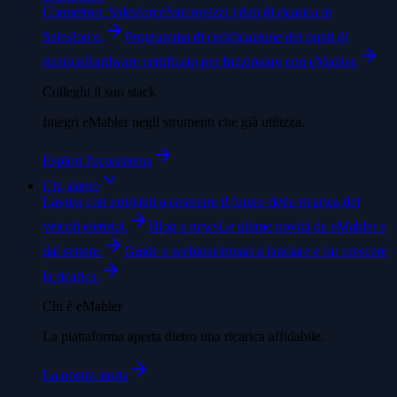
Connettore Salesforce
Sincronizzi i dati di ricarica in
Salesforce.
Programma di certificazione dei punti di
ricarica
Hardware certificato per funzionare con eMabler.
Colleghi il suo stack
Integri eMabler negli strumenti che già utilizza.
Esplori l'ecosistema
Chi siamo
Lavora con noi
Aiuti a costruire il futuro della ricarica dei
veicoli elettrici.
Blog e news
Le ultime novità da eMabler e
dal settore.
Guide e webinar
Impari a lanciare e far crescere
la ricarica.
Chi è eMabler
La piattaforma aperta dietro una ricarica affidabile.
La nostra storia