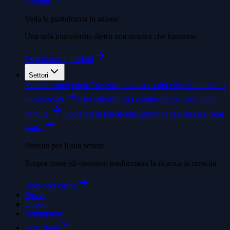
account.
Veda la piattaforma in azione
Una sola piattaforma dietro una ricarica che funziona.
Esplori tutti i prodotti
Settori
Aziende energetiche
Trasformi la ricarica dei veicoli elettrici in
nuovi ricavi.
Rivenditori
Porti i conducenti nei suoi punti
vendita.
Operatori di parcheggi
Aggiunga la ricarica a ogni
stallo.
Pensato per il suo settore
Scopra come gli operatori trasformano la ricarica in crescita.
Storie dei clienti
Prezzi
Clienti
Sviluppatori
Ecosistemi