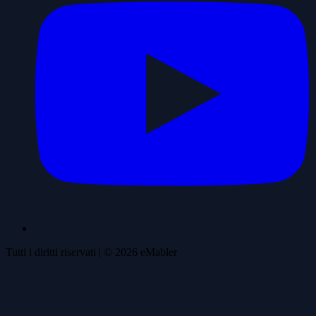
Tutti i diritti riservati
| ©
2026
eMabler