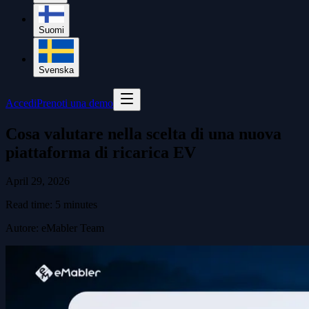
Suomi
Svenska
Accedi
Prenoti una demo
Cosa valutare nella scelta di una nuova
piattaforma di ricarica EV
April 29, 2026
Read time:
5
minutes
Autore
:
eMabler Team