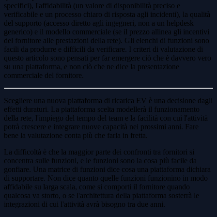
specifici), l'affidabilità (un valore di disponibilità preciso e
verificabile e un processo chiaro di risposta agli incidenti), la qualità
del supporto (accesso diretto agli ingegneri, non a un helpdesk
generico) e il modello commerciale (se il prezzo allinea gli incentivi
del fornitore alle prestazioni della rete). Gli elenchi di funzioni sono
facili da produrre e difficili da verificare. I criteri di valutazione di
questo articolo sono pensati per far emergere ciò che è davvero vero
su una piattaforma, e non ciò che ne dice la presentazione
commerciale del fornitore.
Scegliere una nuova piattaforma di ricarica EV è una decisione dagli
effetti duraturi. La piattaforma scelta modellerà il funzionamento
della rete, l'impiego del tempo del team e la facilità con cui l'attività
potrà crescere e integrare nuove capacità nei prossimi anni. Fare
bene la valutazione conta più che farla in fretta.
La difficoltà è che la maggior parte dei confronti tra fornitori si
concentra sulle funzioni, e le funzioni sono la cosa più facile da
gonfiare. Una matrice di funzioni dice cosa una piattaforma dichiara
di supportare. Non dice quanto quelle funzioni funzionino in modo
affidabile su larga scala, come si comporti il fornitore quando
qualcosa va storto, o se l'architettura della piattaforma sosterrà le
integrazioni di cui l'attività avrà bisogno tra due anni.