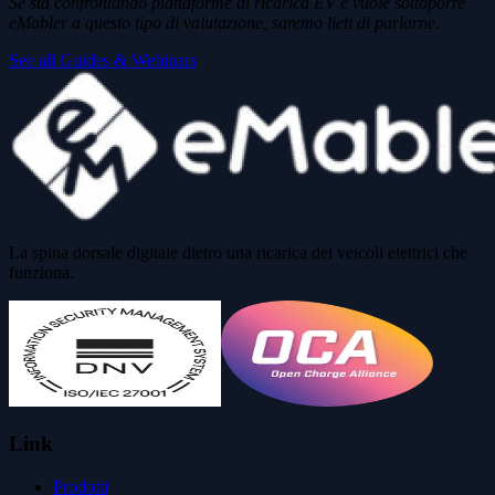
Se sta confrontando piattaforme di ricarica EV e vuole sottoporre
eMabler a questo tipo di valutazione, saremo lieti di parlarne.
See all Guides & Webinars
La spina dorsale digitale dietro una ricarica dei veicoli elettrici che
funziona.
Link
Prodotti