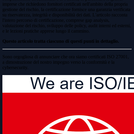
imprese che richiedono fornitori certificati nell'ambito della propria
gestione del rischio, la certificazione fornisce una garanzia verificata
su riservatezza, integrità e disponibilità dei dati. L'articolo racconta
l'intero percorso di certificazione, comprese gap analysis,
valutazione del rischio, sviluppo delle policy, audit interni ed esterni,
e le lezioni pratiche apprese lungo il cammino.
Questo articolo tratta ciascuno di questi punti in dettaglio.
Sono orgogliosa di annunciare che ora siamo certificati ISO 27001,
a dimostrazione del nostro impegno verso la conformità e la
cybersecurity.