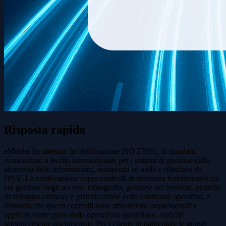
Risposta rapida
eMabler ha ottenuto la certificazione ISO 27001, lo standard
riconosciuto a livello internazionale per i sistemi di gestione della
sicurezza delle informazioni, sottoposto ad audit e rilasciato da
DNV. La certificazione copre controlli di sicurezza fondamentali tra
cui gestione degli accessi, crittografia, gestione dei fornitori, pratiche
di sviluppo software e pianificazione della continuità operativa, e
dimostra che questi controlli sono attivamente implementati e
applicati come parte delle operazioni quotidiane, anziché
semplicemente documentati. Per i clienti, in particolare le grandi