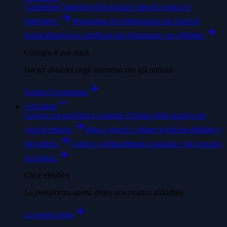
Connettore Salesforce
Sincronizzi i dati di ricarica in
Salesforce.
Programma di certificazione dei punti di
ricarica
Hardware certificato per funzionare con eMabler.
Colleghi il suo stack
Integri eMabler negli strumenti che già utilizza.
Esplori l'ecosistema
Chi siamo
Lavora con noi
Aiuti a costruire il futuro della ricarica dei
veicoli elettrici.
Blog e news
Le ultime novità da eMabler e
dal settore.
Guide e webinar
Impari a lanciare e far crescere
la ricarica.
Chi è eMabler
La piattaforma aperta dietro una ricarica affidabile.
La nostra storia