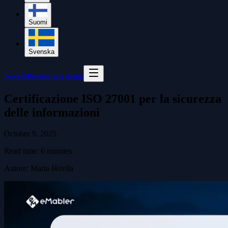
Suomi
Svenska
Accedi
Prenoti una demo
Certificazione ISO 27001 per la sicurezza
delle informazioni
October 9, 2025
Read time:
6
minutes
Autore
:
Maria Hovila