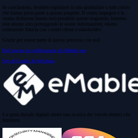
In conclusione, desidero esprimere la mia gratitudine a tutti coloro
che hanno preso parte a questo progetto. Il vostro impegno e la
vostra dedizione hanno reso possibile questo traguardo. Insieme,
non stiamo solo proteggendo le nostre informazioni; stiamo
costruendo fiducia con i nostri clienti e stakeholder.
Grazie per essere parte di questo percorso con noi!
Può trovare la certificazione di eMabler qui
See all Guides & Webinars
La spina dorsale digitale dietro una ricarica dei veicoli elettrici che
funziona.