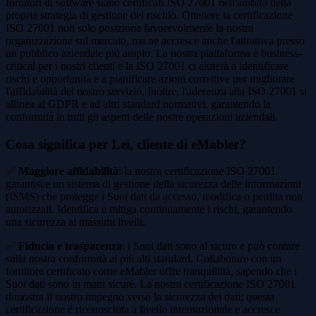
fornitori di software siano certificati ISO 27001 nell'ambito della
propria strategia di gestione del rischio. Ottenere la certificazione
ISO 27001 non solo posiziona favorevolmente la nostra
organizzazione sul mercato, ma ne accresce anche l'attrattiva presso
un pubblico aziendale più ampio. La nostra piattaforma è business-
critical per i nostri clienti e la ISO 27001 ci aiuterà a identificare
rischi e opportunità e a pianificare azioni correttive per migliorare
l'affidabilità del nostro servizio. Inoltre, l'aderenza alla ISO 27001 si
allinea al GDPR e ad altri standard normativi, garantendo la
conformità in tutti gli aspetti delle nostre operazioni aziendali.
Cosa significa per Lei, cliente di eMabler
?
✅
Maggiore affidabilità
: la nostra certificazione ISO 27001
garantisce un sistema di gestione della sicurezza delle informazioni
(ISMS) che protegge i Suoi dati da accesso, modifica o perdita non
autorizzati. Identifica e mitiga continuamente i rischi, garantendo
una sicurezza ai massimi livelli.
✅
Fiducia e trasparenza
: i Suoi dati sono al sicuro e può contare
sulla nostra conformità ai più alti standard. Collaborare con un
fornitore certificato come eMabler offre tranquillità, sapendo che i
Suoi dati sono in mani sicure. La nostra certificazione ISO 27001
dimostra il nostro impegno verso la sicurezza dei dati; questa
certificazione è riconosciuta a livello internazionale e accresce