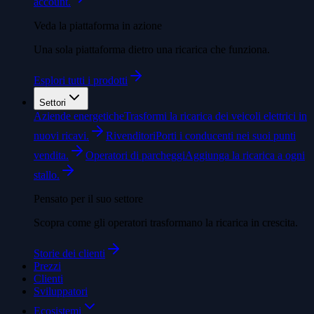
account.
Veda la piattaforma in azione
Una sola piattaforma dietro una ricarica che funziona.
Esplori tutti i prodotti
Settori
Aziende energetiche
Trasformi la ricarica dei veicoli elettrici in
nuovi ricavi.
Rivenditori
Porti i conducenti nei suoi punti
vendita.
Operatori di parcheggi
Aggiunga la ricarica a ogni
stallo.
Pensato per il suo settore
Scopra come gli operatori trasformano la ricarica in crescita.
Storie dei clienti
Prezzi
Clienti
Sviluppatori
Ecosistemi