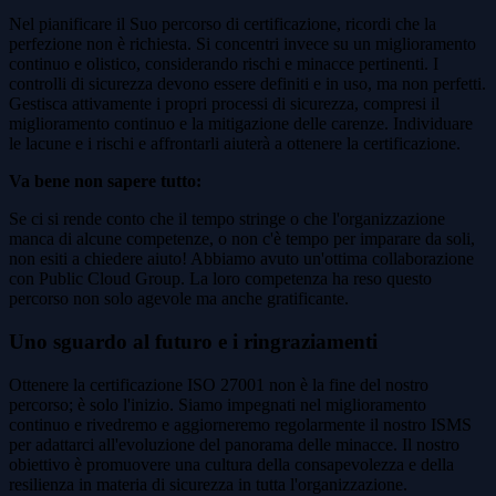
Nel pianificare il Suo percorso di certificazione, ricordi che la
perfezione non è richiesta. Si concentri invece su un miglioramento
continuo e olistico, considerando rischi e minacce pertinenti. I
controlli di sicurezza devono essere definiti e in uso, ma non perfetti.
Gestisca attivamente i propri processi di sicurezza, compresi il
miglioramento continuo e la mitigazione delle carenze. Individuare
le lacune e i rischi e affrontarli aiuterà a ottenere la certificazione.
Va bene non sapere tutto:
Se ci si rende conto che il tempo stringe o che l'organizzazione
manca di alcune competenze, o non c'è tempo per imparare da soli,
non esiti a chiedere aiuto! Abbiamo avuto un'ottima collaborazione
con Public Cloud Group. La loro competenza ha reso questo
percorso non solo agevole ma anche gratificante.
Uno sguardo al futuro e i ringraziamenti
Ottenere la certificazione ISO 27001 non è la fine del nostro
percorso; è solo l'inizio. Siamo impegnati nel miglioramento
continuo e rivedremo e aggiorneremo regolarmente il nostro ISMS
per adattarci all'evoluzione del panorama delle minacce. Il nostro
obiettivo è promuovere una cultura della consapevolezza e della
resilienza in materia di sicurezza in tutta l'organizzazione.