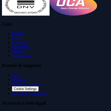
Link
Prodotti
Prezzi
Chi siamo
Ecosistema
Clienti
Sviluppatori
Portale di supporto
FAQ
Supporto
Portale conoscenze
Cookie Settings
Stato della piattaforma
Sicurezza e note legali