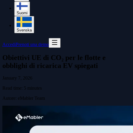
Suomi
Svenska
Accedi
Prenoti una demo
Obiettivi UE di CO₂ per le flotte e
obblighi di ricarica EV spiegati
January 7, 2026
Read time:
5
minutes
Autore
:
eMabler Team