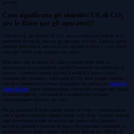
previsto.
Cosa significano gli obiettivi UE di CO₂
per le flotte per gli operatori?
A livello UE, gli obiettivi di CO₂ sono formalmente stabiliti per i
costruttori di veicoli, non per gli operatori di flotte. Tuttavia, questi
obiettivi plasmano il mercato in cui operano le flotte e i loro effetti
sono già visibili negli acquisti e nei prezzi.
Man mano che le regole UE sulle emissioni delle flotte si
inaspriscono per i costruttori, cambia l'economia dei portafogli di
veicoli. I costruttori danno priorità ai modelli a zero e a basse
emissioni per rispettare i limiti medi di CO₂ sulle proprie vendite. I
veicoli a combustione restano disponibili, ma spesso con
prezzi di
listino più alti
, meno configurazioni o tempi di consegna più lunghi.
In alcuni segmenti, certi modelli a combustione vengono
silenziosamente eliminati del tutto.
Per gli operatori di flotte, questo incide su scelta e costi ben prima
che si applichi qualsiasi obbligo diretto sulle flotte. I veicoli ordinati
oggi dovrebbero restare in servizio per diversi anni. Quando
incentivi, penalità e strutture di prezzo dei costruttori cambiano, la
pianificazione a lungo termine delle flotte diventa più difficile da