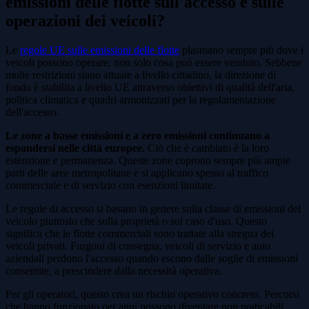
emissioni delle flotte sull'accesso e sulle
operazioni dei veicoli?
Le
regole UE sulle emissioni delle flotte
plasmano sempre più dove i
veicoli possono operare, non solo cosa può essere venduto. Sebbene
molte restrizioni siano attuate a livello cittadino, la direzione di
fondo è stabilita a livello UE attraverso obiettivi di qualità dell'aria,
politica climatica e quadri armonizzati per la regolamentazione
dell'accesso.
Le zone a basse emissioni e a zero emissioni continuano a
espandersi nelle città europee.
Ciò che è cambiato è la loro
estensione e permanenza. Queste zone coprono sempre più ampie
parti delle aree metropolitane e si applicano spesso al traffico
commerciale e di servizio con esenzioni limitate.
Le regole di accesso si basano in genere sulla classe di emissioni del
veicolo piuttosto che sulla proprietà o sul caso d'uso. Questo
significa che le flotte commerciali sono trattate alla stregua dei
veicoli privati. Furgoni di consegna, veicoli di servizio e auto
aziendali perdono l'accesso quando escono dalle soglie di emissioni
consentite, a prescindere dalla necessità operativa.
Per gli operatori, questo crea un rischio operativo concreto. Percorsi
che hanno funzionato per anni possono diventare non praticabili.