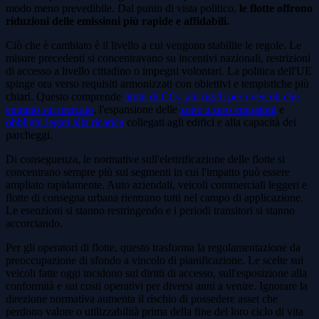
modo meno prevedibile. Dal punto di vista politico,
le flotte offrono
riduzioni delle emissioni più rapide e affidabili.
Ciò che è cambiato è il livello a cui vengono stabilite le regole. Le
misure precedenti si concentravano su incentivi nazionali, restrizioni
di accesso a livello cittadino o impegni volontari. La politica dell'UE
spinge ora verso requisiti armonizzati con obiettivi e tempistiche più
chiari. Questo comprende
limiti di CO₂ più rigidi per i veicoli che
entrano sul mercato
, l'espansione delle
zone a zero emissioni
e
obblighi legati alla ricarica
collegati agli edifici e alla capacità dei
parcheggi.
Di conseguenza, le normative sull'elettrificazione delle flotte si
concentrano sempre più sui segmenti in cui l'impatto può essere
ampliato rapidamente. Auto aziendali, veicoli commerciali leggeri e
flotte di consegna urbana rientrano tutti nel campo di applicazione.
Le esenzioni si stanno restringendo e i periodi transitori si stanno
accorciando.
Per gli operatori di flotte, questo trasforma la regolamentazione da
preoccupazione di sfondo a vincolo di pianificazione. Le scelte sui
veicoli fatte oggi incidono sui diritti di accesso, sull'esposizione alla
conformità e sui costi operativi per diversi anni a venire. Ignorare la
direzione normativa aumenta il rischio di possedere asset che
perdono valore o utilizzabilità prima della fine del loro ciclo di vita