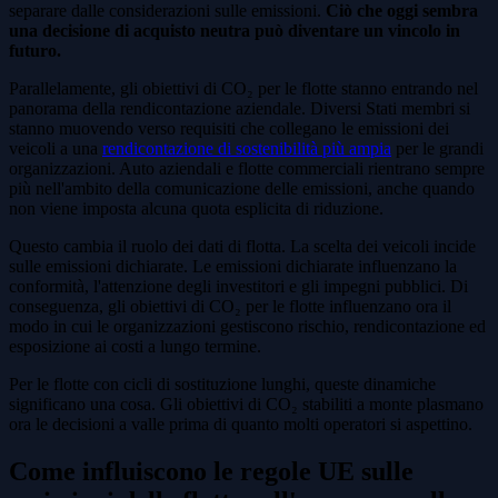
separare dalle considerazioni sulle emissioni.
Ciò che oggi sembra
una decisione di acquisto neutra può diventare un vincolo in
futuro.
Parallelamente, gli obiettivi di CO₂ per le flotte stanno entrando nel
panorama della rendicontazione aziendale. Diversi Stati membri si
stanno muovendo verso requisiti che collegano le emissioni dei
veicoli a una
rendicontazione di sostenibilità più ampia
per le grandi
organizzazioni. Auto aziendali e flotte commerciali rientrano sempre
più nell'ambito della comunicazione delle emissioni, anche quando
non viene imposta alcuna quota esplicita di riduzione.
Questo cambia il ruolo dei dati di flotta. La scelta dei veicoli incide
sulle emissioni dichiarate. Le emissioni dichiarate influenzano la
conformità, l'attenzione degli investitori e gli impegni pubblici. Di
conseguenza, gli obiettivi di CO₂ per le flotte influenzano ora il
modo in cui le organizzazioni gestiscono rischio, rendicontazione ed
esposizione ai costi a lungo termine.
Per le flotte con cicli di sostituzione lunghi, queste dinamiche
significano una cosa. Gli obiettivi di CO₂ stabiliti a monte plasmano
ora le decisioni a valle prima di quanto molti operatori si aspettino.
Come influiscono le regole UE sulle