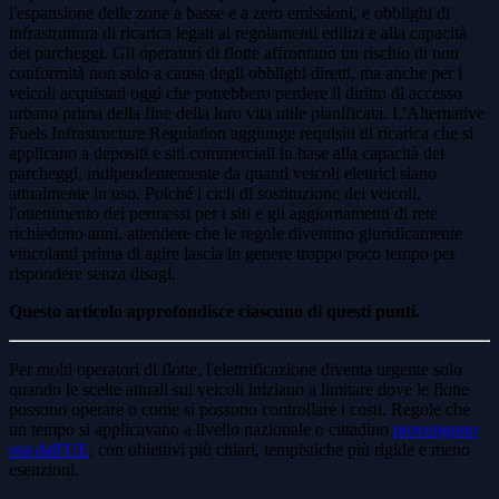
l'espansione delle zone a basse e a zero emissioni, e obblighi di
infrastruttura di ricarica legati ai regolamenti edilizi e alla capacità
dei parcheggi. Gli operatori di flotte affrontano un rischio di non
conformità non solo a causa degli obblighi diretti, ma anche per i
veicoli acquistati oggi che potrebbero perdere il diritto di accesso
urbano prima della fine della loro vita utile pianificata. L'Alternative
Fuels Infrastructure Regulation aggiunge requisiti di ricarica che si
applicano a depositi e siti commerciali in base alla capacità dei
parcheggi, indipendentemente da quanti veicoli elettrici siano
attualmente in uso. Poiché i cicli di sostituzione dei veicoli,
l'ottenimento dei permessi per i siti e gli aggiornamenti di rete
richiedono anni, attendere che le regole diventino giuridicamente
vincolanti prima di agire lascia in genere troppo poco tempo per
rispondere senza disagi.
Questo articolo approfondisce ciascuno di questi punti.
Per molti operatori di flotte, l'elettrificazione diventa urgente solo
quando le scelte attuali sui veicoli iniziano a limitare dove le flotte
possono operare o come si possono controllare i costi. Regole che
un tempo si applicavano a livello nazionale o cittadino
provengono
ora dall'UE
, con obiettivi più chiari, tempistiche più rigide e meno
esenzioni.