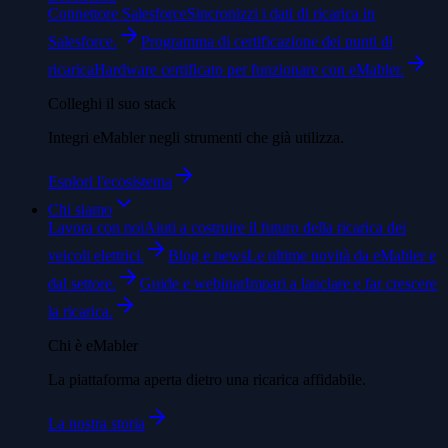
Connettore Salesforce
Sincronizzi i dati di ricarica in
Salesforce.
Programma di certificazione dei punti di
ricarica
Hardware certificato per funzionare con eMabler.
Colleghi il suo stack
Integri eMabler negli strumenti che già utilizza.
Esplori l'ecosistema
Chi siamo
Lavora con noi
Aiuti a costruire il futuro della ricarica dei
veicoli elettrici.
Blog e news
Le ultime novità da eMabler e
dal settore.
Guide e webinar
Impari a lanciare e far crescere
la ricarica.
Chi è eMabler
La piattaforma aperta dietro una ricarica affidabile.
La nostra storia