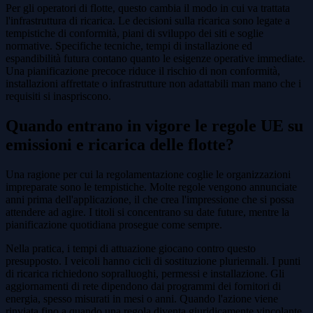
Per gli operatori di flotte, questo cambia il modo in cui va trattata
l'infrastruttura di ricarica. Le decisioni sulla ricarica sono legate a
tempistiche di conformità, piani di sviluppo dei siti e soglie
normative. Specifiche tecniche, tempi di installazione ed
espandibilità futura contano quanto le esigenze operative immediate.
Una pianificazione precoce riduce il rischio di non conformità,
installazioni affrettate o infrastrutture non adattabili man mano che i
requisiti si inaspriscono.
Quando entrano in vigore le regole UE su
emissioni e ricarica delle flotte?
Una ragione per cui la regolamentazione coglie le organizzazioni
impreparate sono le tempistiche. Molte regole vengono annunciate
anni prima dell'applicazione, il che crea l'impressione che si possa
attendere ad agire. I titoli si concentrano su date future, mentre la
pianificazione quotidiana prosegue come sempre.
Nella pratica, i tempi di attuazione giocano contro questo
presupposto. I veicoli hanno cicli di sostituzione pluriennali. I punti
di ricarica richiedono sopralluoghi, permessi e installazione. Gli
aggiornamenti di rete dipendono dai programmi dei fornitori di
energia, spesso misurati in mesi o anni. Quando l'azione viene
rinviata fino a quando una regola diventa giuridicamente vincolante,