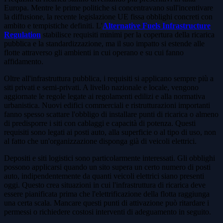
Europa. Mentre le prime politiche si concentravano sull'incentivare
la diffusione, la recente legislazione UE fissa obblighi concreti con
ambito e tempistiche definiti. L'
Alternative Fuels Infrastructure
Regulation
stabilisce requisiti minimi per la copertura della ricarica
pubblica e la standardizzazione, ma il suo impatto si estende alle
flotte attraverso gli ambienti in cui operano e su cui fanno
affidamento.
Oltre all'infrastruttura pubblica, i requisiti si applicano sempre più a
siti privati e semi-privati. A livello nazionale e locale, vengono
aggiornate le regole legate ai regolamenti edilizi e alla normativa
urbanistica. Nuovi edifici commerciali e ristrutturazioni importanti
fanno spesso scattare l'obbligo di installare punti di ricarica o almeno
di predisporre i siti con cablaggi e capacità di potenza. Questi
requisiti sono legati ai posti auto, alla superficie o al tipo di uso, non
al fatto che un'organizzazione disponga già di veicoli elettrici.
Depositi e siti logistici sono particolarmente interessati. Gli obblighi
possono applicarsi quando un sito supera un certo numero di posti
auto, indipendentemente da quanti veicoli elettrici siano presenti
oggi. Questo crea situazioni in cui l'infrastruttura di ricarica deve
essere pianificata prima che l'elettrificazione della flotta raggiunga
una certa scala. Mancare questi punti di attivazione può ritardare i
permessi o richiedere costosi interventi di adeguamento in seguito.