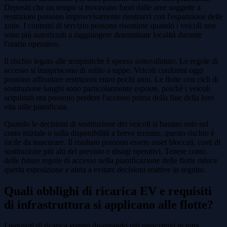
Depositi che un tempo si trovavano fuori dalle aree soggette a
restrizioni possono improvvisamente rientrarvi con l'espansione delle
zone. I contratti di servizio possono risentirne quando i veicoli non
sono più autorizzati a raggiungere determinate località durante
l'orario operativo.
Il rischio legato alle tempistiche è spesso sottovalutato. Le regole di
accesso si inaspriscono di solito a tappe. Veicoli conformi oggi
possono affrontare restrizioni entro pochi anni. Le flotte con cicli di
sostituzione lunghi sono particolarmente esposte, poiché i veicoli
acquistati ora possono perdere l'accesso prima della fine della loro
vita utile pianificata.
Quando le decisioni di sostituzione dei veicoli si basano solo sul
costo iniziale o sulla disponibilità a breve termine, questo rischio è
facile da trascurare. Il risultato possono essere asset bloccati, costi di
sostituzione più alti del previsto e disagi operativi. Tenere conto
delle future regole di accesso nella pianificazione delle flotte riduce
questa esposizione e aiuta a evitare decisioni reattive in seguito.
Quali obblighi di ricarica EV e requisiti
di infrastruttura si applicano alle flotte?
I requisiti di ricarica stanno diventando più prescrittivi in tutta