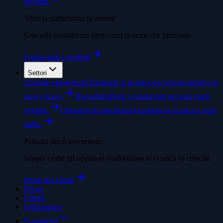
account.
Veda la piattaforma in azione
Una sola piattaforma dietro una ricarica che funziona.
Esplori tutti i prodotti
Settori
Aziende energetiche
Trasformi la ricarica dei veicoli elettrici in
nuovi ricavi.
Rivenditori
Porti i conducenti nei suoi punti
vendita.
Operatori di parcheggi
Aggiunga la ricarica a ogni
stallo.
Pensato per il suo settore
Scopra come gli operatori trasformano la ricarica in crescita.
Storie dei clienti
Prezzi
Clienti
Sviluppatori
Ecosistemi