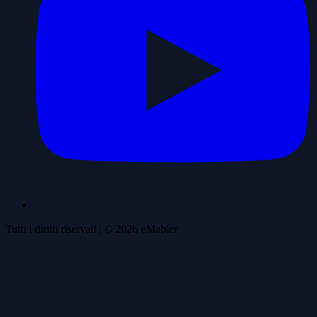
Tutti i diritti riservati
| ©
2026
eMabler