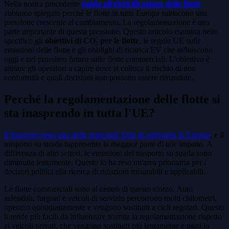
Nella nostra precedente
guida all'elettrificazione delle flotte
abbiamo spiegato perché le flotte in tutta Europa subiscono una
pressione crescente al cambiamento. La regolamentazione è una
parte importante di questa pressione. Questo articolo esamina nello
specifico gli
obiettivi di CO₂ per le flotte
, le regole UE sulle
emissioni delle flotte e gli obblighi di ricarica EV che influiscono
oggi e nel prossimo futuro sulle flotte commerciali. L'obiettivo è
aiutare gli operatori a capire dove si colloca il rischio di non
conformità e quali decisioni non possono essere rimandate.
Perché la regolamentazione delle flotte si
sta inasprendo in tutta l'UE?
Il trasporto resta una delle principali fonti di emissioni in Europa
, e il
trasporto su strada rappresenta la maggior parte di tale impatto. A
differenza di altri settori, le emissioni del trasporto su strada sono
diminuite lentamente. Questo lo ha reso un'area prioritaria per i
decisori politici alla ricerca di riduzioni misurabili e applicabili.
Le flotte commerciali sono al centro di questo sforzo. Auto
aziendali, furgoni e veicoli di servizio percorrono molti chilometri,
operano quotidianamente e vengono sostituiti a cicli regolari. Questo
li rende più facili da influenzare tramite la regolamentazione rispetto
ai veicoli privati, che vengono sostituiti più lentamente e usati in