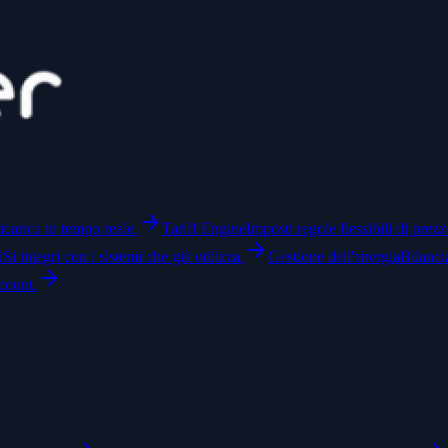
icarica in tempo reale.
Tariff Engine
Imposti regole flessibili di prezz
i
Si integri con i sistemi che già utilizza.
Gestione dell'energia
Bilanci
count.