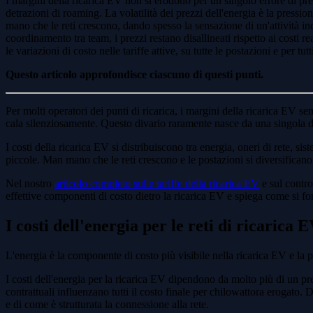
I margini della ricarica EV non si erodono per un singolo errore di pre
detrazioni di roaming. La volatilità dei prezzi dell'energia è la pressi
mano che le reti crescono, dando spesso la sensazione di un'attività in
coordinamento tra team, i prezzi restano disallineati rispetto ai costi 
le variazioni di costo nelle tariffe attive, su tutte le postazioni e per tutt
Questo articolo approfondisce ciascuno di questi punti.
Per molti operatori dei punti di ricarica, i margini della ricarica EV s
cala silenziosamente. Questo divario raramente nasce da una singola dec
I costi della ricarica EV si distribuiscono tra energia, oneri di rete, si
piccole. Man mano che le reti crescono e le postazioni si diversificano, 
Nel nostro
articolo completo sulle tariffe della ricarica EV
e sul contro
effettive componenti di costo dietro la ricarica EV e spiega come si fo
I costi dell'energia per le reti di ricarica 
L'energia è la componente di costo più visibile nella ricarica EV e la 
I costi dell'energia per la ricarica EV dipendono da molto più di un prezz
contrattuali influenzano tutti il costo finale per chilowattora erogato.
e di come è strutturata la connessione alla rete.