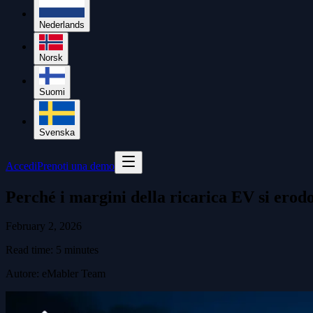
Nederlands
Norsk
Suomi
Svenska
Accedi
Prenoti una demo
Perché i margini della ricarica EV si erod
February 2, 2026
Read time:
5
minutes
Autore
:
eMabler Team