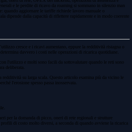
ergia, oneri di rete, OPEX del backend, operazioni di assistenza e
 generali e le perdite di ricavo da roaming si sommano in silenzio man
ne: quando aggiornare le tariffe richiede lavoro manuale o
scala dipende dalla capacità di riflettere rapidamente e in modo coerente
utilizzo cresce e i ricavi aumentano, eppure la redditività ristagna o
determina davvero i costi nelle operazioni di ricarica quotidiane.
 con l'utilizzo e molti sono facili da sottovalutare quando le reti sono
ra deliberata.
 redditività su larga scala. Questo articolo esamina più da vicino le
perché l'erosione spesso passa inosservata.
le.
neri per la domanda di picco, oneri di rete regionali e strutture
 profili di costo molto diversi, a seconda di quando avviene la ricarica