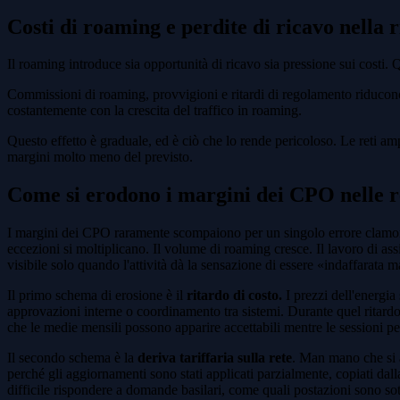
Costi di roaming e perdite di ricavo nella 
Il roaming introduce sia opportunità di ricavo sia pressione sui costi. 
Commissioni di roaming, provvigioni e ritardi di regolamento riducono i
costantemente con la crescita del traffico in roaming.
Questo effetto è graduale, ed è ciò che lo rende pericoloso. Le reti amp
margini molto meno del previsto.
Come si erodono i margini dei CPO nelle re
I margini dei CPO raramente scompaiono per un singolo errore clamoroso
eccezioni si moltiplicano. Il volume di roaming cresce. Il lavoro di a
visibile solo quando l'attività dà la sensazione di essere «indaffarata m
Il primo schema di erosione è il
ritardo di costo.
I prezzi dell'energia
approvazioni interne o coordinamento tra sistemi. Durante quel ritardo, 
che le medie mensili possono apparire accettabili mentre le sessioni pe
Il secondo schema è la
deriva tariffaria sulla rete
. Man mano che si a
perché gli aggiornamenti sono stati applicati parzialmente, copiati da
difficile rispondere a domande basilari, come quali postazioni sono sott