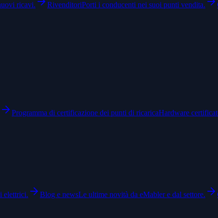
nuovi ricavi.
Rivenditori
Porti i conducenti nei suoi punti vendita.
Programma di certificazione dei punti di ricarica
Hardware certifica
 elettrici.
Blog e news
Le ultime novità da eMabler e dal settore.