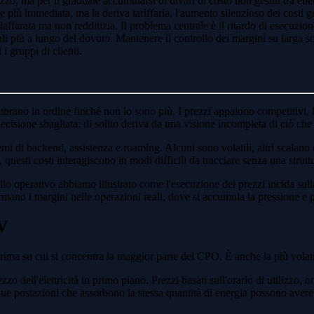
zzo, ma per il graduale accumularsi di divari di costo non gestiti tra en
one più immediata, ma la deriva tariffaria, l'aumento silenzioso dei costi
daffarata ma non redditizia. Il problema centrale è il ritardo di esecuzio
reali più a lungo del dovuto. Mantenere il controllo dei margini su larga 
i i gruppi di clienti.
embrano in ordine finché non lo sono più. I prezzi appaiono competitivi, l'
isione sbagliata: di solito deriva da una visione incompleta di ciò che 
stemi di backend, assistenza e roaming. Alcuni sono volatili, altri scalano
questi costi interagiscono in modi difficili da tracciare senza una struttu
llo operativo abbiamo illustrato come l'esecuzione dei prezzi incida sulla
rmano i margini nelle operazioni reali, dove si accumula la pressione e 
EV
prima su cui si concentra la maggior parte dei CPO. È anche la più volati
o dell'elettricità in primo piano. Prezzi basati sull'orario di utilizzo, o
 Due postazioni che assorbono la stessa quantità di energia possono avere