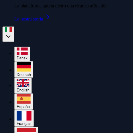
La piattaforma aperta dietro una ricarica affidabile.
La nostra storia
Dansk
Deutsch
English
Español
Français