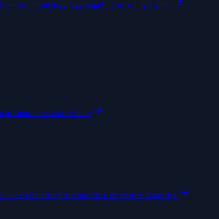
Operatori di parcheggi
Aggiunga la ricarica a ogni stallo.
to per funzionare con eMabler.
Guide e webinar
Impari a lanciare e far crescere la ricarica.