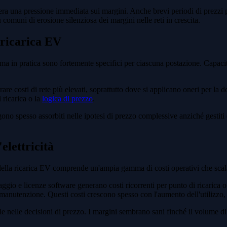
genera una pressione immediata sui margini. Anche brevi periodi di prezzi 
 comuni di erosione silenziosa dei margini nelle reti in crescita.
a ricarica EV
 ma in pratica sono fortemente specifici per ciascuna postazione. Capacit
rare costi di rete più elevati, soprattutto dove si applicano oneri per la 
 ricarica o la
logica di prezzo
.
gono spesso assorbiti nelle ipotesi di prezzo complessive anziché gestiti
elettricità
della ricarica EV comprende un'ampia gamma di costi operativi che scala
gio e licenze software generano costi ricorrenti per punto di ricarica o
 manutenzione. Questi costi crescono spesso con l'aumento dell'utilizzo, a
arle nelle decisioni di prezzo. I margini sembrano sani finché il volume 