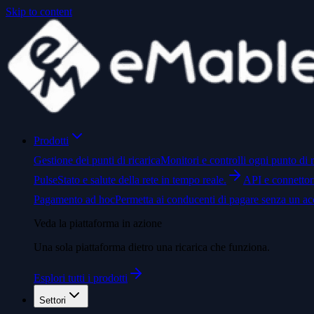
Skip to content
Prodotti
Gestione dei punti di ricarica
Monitori e controlli ogni punto di r
Pulse
Stato e salute della rete in tempo reale.
API e connettor
Pagamento ad hoc
Permetta ai conducenti di pagare senza un ac
Veda la piattaforma in azione
Una sola piattaforma dietro una ricarica che funziona.
Esplori tutti i prodotti
Settori