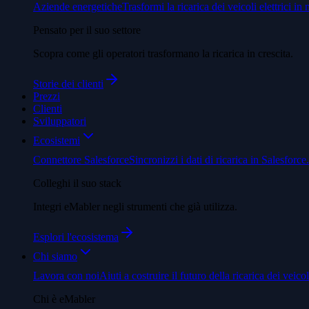
Aziende energetiche
Trasformi la ricarica dei veicoli elettrici in 
Pensato per il suo settore
Scopra come gli operatori trasformano la ricarica in crescita.
Storie dei clienti
Prezzi
Clienti
Sviluppatori
Ecosistemi
Connettore Salesforce
Sincronizzi i dati di ricarica in Salesforce.
Colleghi il suo stack
Integri eMabler negli strumenti che già utilizza.
Esplori l'ecosistema
Chi siamo
Lavora con noi
Aiuti a costruire il futuro della ricarica dei veicoli
Chi è eMabler