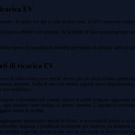
ricarica EV
Quando chi guida usa app o carte di terze parti, il CPO raramente control
l ricavo effettivo per sessione. Se le tariffe di base sono progettate se
liano spesso la copertura di roaming per ragioni di utilizzo, salvo scopr
ti di ricarica EV
: di solito svaniscono perché diversi piccoli divari restano aperti trop
ssistenza aumenta. Nulla di tutto ciò sembra urgente preso singolarmente,
a non redditizia».
 salgono o diventano più volatili, eppure le tariffe vengono aggiornate
ogni sessione viene tariffata su ipotesi obsolete. L'impatto si concentra 
ggiori vanno in perdita.
ggiungono postazioni e gruppi di clienti, le eccezioni di prezzo si accum
lla baseline sbagliata o modificati localmente per risolvere un problema
o-tariffate e perché, perché la rete non ha più regole di prezzo coerenti