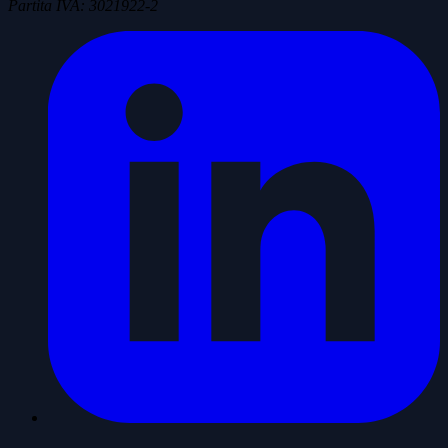
Partita IVA
:
3021922-2