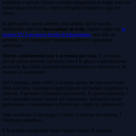
pubbliche e private. Hanno costruito integrazioni in tempo reale tra
infrastruttura di ricarica, sistemi energetici domestici e app dei
clienti.
In altre parole, queste aziende sono andate oltre le parole,
realizzando una vera
innovazione su scala
. Hanno capito che
la
ricarica EV è un nuovo livello di infrastruttura,
non solo un
prodotto, ed è ormai parte integrante delle loro operazioni
quotidiane.
Questo cambiamento non è avvenuto per caso.
È avvenuto
perché queste aziende capiscono cosa è in gioco: coinvolgimento
ricorrente dei clienti, proprietà dell'infrastruttura e rilevanza in un
mercato in evoluzione.
Nel frattempo, molte utility in Europa stanno ancora osservando
dalla panchina. Aspettano l'approvazione dei budget. Aspettano la
certezza. Aspettano il business case perfetto. E mentre aspettano, i
loro omologhi nordici stanno già costruendo, stringendo nuove
partnership e conquistando la fiducia dei clienti che guidano EV.
Tutto sommato, il messaggio è chiaro: il mercato non aspetta. I
clienti non aspettano.
E le aziende energetiche leader hanno smesso di aspettare.