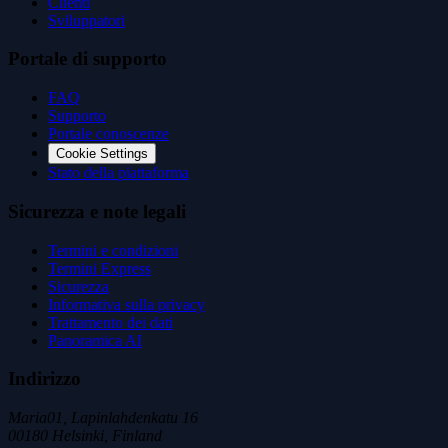
Clienti
Sviluppatori
Portale di supporto
FAQ
Supporto
Portale conoscenze
Cookie Settings
Stato della piattaforma
Sicurezza e note legali
Termini e condizioni
Termini Express
Sicurezza
Informativa sulla privacy
Trattamento dei dati
Panoramica AI
Indirizzo
Maria01, Lapinlahdenkatu 16
00180 Helsinki, Finland