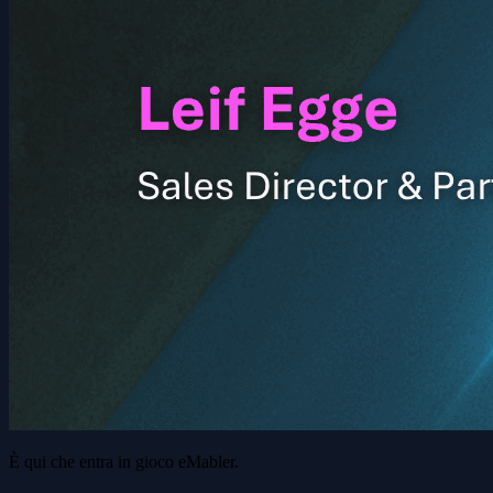
È qui che entra in gioco eMabler.