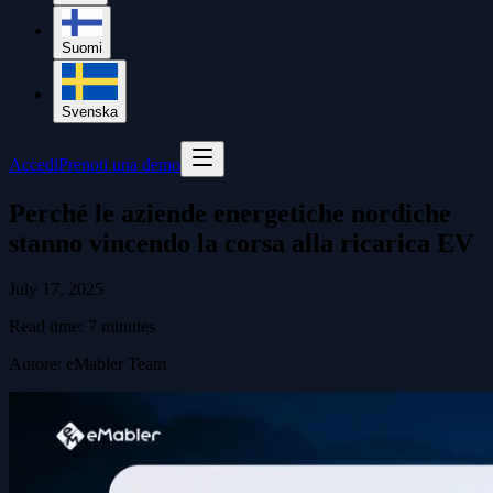
Suomi
Svenska
Accedi
Prenoti una demo
Perché le aziende energetiche nordiche
stanno vincendo la corsa alla ricarica EV
July 17, 2025
Read time:
7
minutes
Autore
:
eMabler Team