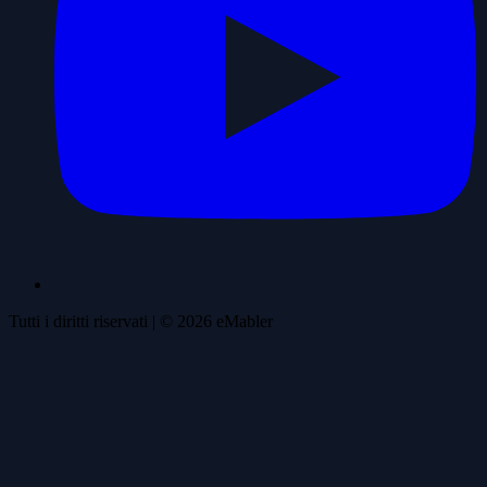
Tutti i diritti riservati
| ©
2026
eMabler