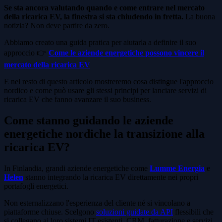
Se sta ancora valutando quando e come entrare nel mercato
della ricarica EV, la finestra si sta chiudendo in fretta.
La buona
notizia? Non deve partire da zero.
Abbiamo creato una guida pratica per aiutarla a definire il suo
approccio 👉
Come le aziende energetiche possono vincere il
mercato della ricarica EV
E nel resto di questo articolo mostreremo cosa distingue l'approccio
nordico e come può usare gli stessi principi per lanciare servizi di
ricarica EV che fanno avanzare il suo business.
Come stanno guidando le aziende
energetiche nordiche la transizione alla
ricarica EV?
In Finlandia, grandi aziende energetiche come
Lumme Energia
e
Helen
stanno integrando la ricarica EV direttamente nei propri
portafogli energetici.
Non esternalizzano l'esperienza del cliente né si vincolano a
piattaforme chiuse. Scelgono
soluzioni guidate da API
flessibili che
si collegano ai loro sistemi IT esistenti, CRM, fatturazione e servizi