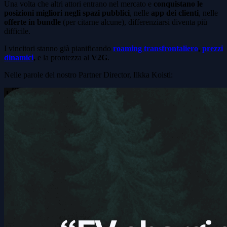
Una volta che altri attori entrano nel mercato e
conquistano le
posizioni migliori negli spazi pubblici
, nelle
app dei clienti
, nelle
offerte in bundle
(per citarne alcune), differenziarsi diventa più
difficile.
I vincitori stanno già pianificando
roaming transfrontaliero
,
prezzi
dinamici
,
e la prontezza al
V2G
.
Nelle parole del nostro Partner Director, Ilkka Koisti: