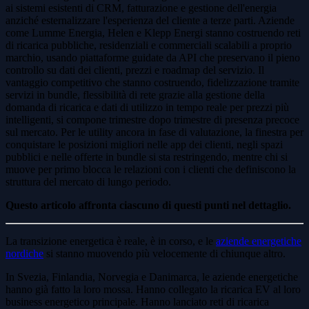
ai sistemi esistenti di CRM, fatturazione e gestione dell'energia
anziché esternalizzare l'esperienza del cliente a terze parti. Aziende
come Lumme Energia, Helen e Klepp Energi stanno costruendo reti
di ricarica pubbliche, residenziali e commerciali scalabili a proprio
marchio, usando piattaforme guidate da API che preservano il pieno
controllo su dati dei clienti, prezzi e roadmap del servizio. Il
vantaggio competitivo che stanno costruendo, fidelizzazione tramite
servizi in bundle, flessibilità di rete grazie alla gestione della
domanda di ricarica e dati di utilizzo in tempo reale per prezzi più
intelligenti, si compone trimestre dopo trimestre di presenza precoce
sul mercato. Per le utility ancora in fase di valutazione, la finestra per
conquistare le posizioni migliori nelle app dei clienti, negli spazi
pubblici e nelle offerte in bundle si sta restringendo, mentre chi si
muove per primo blocca le relazioni con i clienti che definiscono la
struttura del mercato di lungo periodo.
Questo articolo affronta ciascuno di questi punti nel dettaglio.
La transizione energetica è reale, è in corso, e le
aziende energetiche
nordiche
si stanno muovendo più velocemente di chiunque altro.
In Svezia, Finlandia, Norvegia e Danimarca, le aziende energetiche
hanno già fatto la loro mossa. Hanno collegato la ricarica EV al loro
business energetico principale. Hanno lanciato reti di ricarica