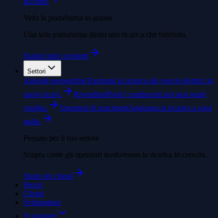
account.
Veda la piattaforma in azione
Una sola piattaforma dietro una ricarica che funziona.
Esplori tutti i prodotti
Settori
Aziende energetiche
Trasformi la ricarica dei veicoli elettrici in
nuovi ricavi.
Rivenditori
Porti i conducenti nei suoi punti
vendita.
Operatori di parcheggi
Aggiunga la ricarica a ogni
stallo.
Pensato per il suo settore
Scopra come gli operatori trasformano la ricarica in crescita.
Storie dei clienti
Prezzi
Clienti
Sviluppatori
Ecosistemi