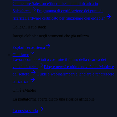
Connettore Salesforce
Sincronizzi i dati di ricarica in
Salesforce.
Programma di certificazione dei punti di
ricarica
Hardware certificato per funzionare con eMabler.
Colleghi il suo stack
Integri eMabler negli strumenti che già utilizza.
Esplori l'ecosistema
Chi siamo
Lavora con noi
Aiuti a costruire il futuro della ricarica dei
veicoli elettrici.
Blog e news
Le ultime novità da eMabler e
dal settore.
Guide e webinar
Impari a lanciare e far crescere
la ricarica.
Chi è eMabler
La piattaforma aperta dietro una ricarica affidabile.
La nostra storia