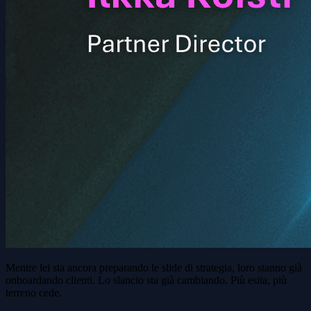
Mentre lei sta ancora preparando le slide di strategia, loro stanno già
onboardando clienti. Lo slancio sta già cambiando. Più esita, più
terreno cede.