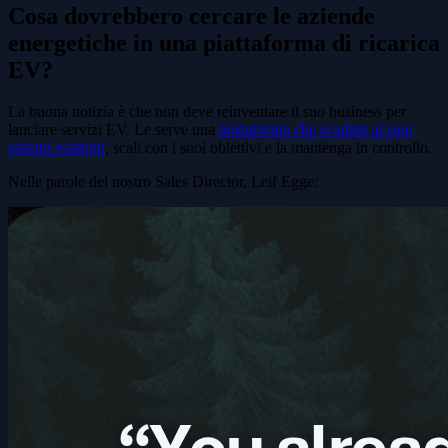
Cosa dovrebbero cercare le aziende
energetiche in una piattaforma di ricarica
EV?
La buona notizia è che non deve reinventare il suo business per
lanciare servizi EV. Le serve una
piattaforma che si adatti ai suoi
sistemi esistenti
, scali con i suoi obiettivi e la mantenga in controllo.
Nelle parole del nostro Sales Director, Leif Egge: