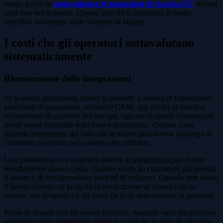
nostra guida su
come migrare le operazioni di ricarica EV
illustra
ogni fase nel dettaglio. Questo articolo si concentra in modo
specifico sull'origine delle sorprese di budget.
I costi che gli operatori sottovalutano
sistematicamente
Ricostruzione delle integrazioni
Se la vostra piattaforma attuale si connette a sistemi di fatturazione,
processori di pagamento, strumenti CRM, app rivolte ai clienti o
infrastrutture di gestione dell'energia, ognuna di queste connessioni
dovrà essere ristabilita sulla nuova piattaforma. Quanto costa
dipende interamente dal fatto che la nuova piattaforma disponga di
connettori già pronti per i sistemi che utilizzate.
Una piattaforma con un'ampia libreria di integrazioni può ridurre
sensibilmente questo costo. Quando esiste un connettore già pronto,
il lavoro è di configurazione anziché di sviluppo. Quando non esiste,
il lavoro diventa un progetto di integrazione su misura con un
ambito, una tempistica e un costo facili da sottovalutare in partenza.
Prima di firmare con un nuovo fornitore, mappate ogni integrazione
supportata dalla piattaforma attuale e verificate lo stato di ciascuna