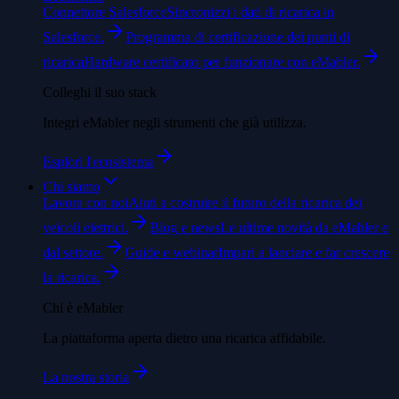
Connettore Salesforce
Sincronizzi i dati di ricarica in
Salesforce.
Programma di certificazione dei punti di
ricarica
Hardware certificato per funzionare con eMabler.
Colleghi il suo stack
Integri eMabler negli strumenti che già utilizza.
Esplori l'ecosistema
Chi siamo
Lavora con noi
Aiuti a costruire il futuro della ricarica dei
veicoli elettrici.
Blog e news
Le ultime novità da eMabler e
dal settore.
Guide e webinar
Impari a lanciare e far crescere
la ricarica.
Chi è eMabler
La piattaforma aperta dietro una ricarica affidabile.
La nostra storia