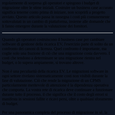
regolarmente di sorpresa gli operatori e spingono i budget di
migrazione oltre le stime iniziali. Costruire un business case accurato
significa tenerne conto prima di iniziare, non scoprirli a progetto
avviato. Questo articolo passa in rassegna i costi più comunemente
sottovalutati in un cambio di piattaforma, insieme alle domande che
li fanno emergere durante la valutazione dei fornitori.
Quando gli operatori costruiscono il business case per cambiare
software di gestione della ricarica EV, l'esercizio parte di solito da un
confronto dei canoni di licenza. Quel confronto è importante, ma
coglie solo una frazione di ciò che una migrazione costa davvero. I
costi che tendono a determinare se una migrazione rientra nel
budget, o lo supera ampiamente, si trovano altrove.
Non è una peculiarità della ricarica EV. Le migrazioni software in
ogni settore rivelano sistematicamente costi non visibili durante la
fase di valutazione. Ciò che rende la migrazione di un CPMS
particolarmente meritevole di attenzione è la dipendenza operativa
che comporta. La vostra rete di ricarica deve continuare a funzionare
durante tutto il processo, il che significa che il costo degli errori si
manifesta in sessioni fallite e ricavi persi, oltre a qualsiasi sforamento
di budget.
Per una panoramica completa del processo di migrazione in sé, la