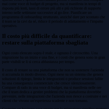
mai come voce di budget di progetto, ma si manifesta in tempi di
risposta più lenti, tassi di errore più alti e più richieste di supporto
interno nelle settimane successive al go-live. Pianificare un
programma di onboarding strutturato, anziché dare per scontato che
il team se la cavi da sé, riduce il periodo di adattamento e l'impatto
operativo.
Il costo più difficile da quantificare:
restare sulla piattaforma sbagliata
Ogni costo elencato sopra è reale, e ognuno è circoscritto. Una
migrazione ha un inizio e una fine, e i costi che genera sono in gran
parte visibili se li si cerca abbastanza per tempo.
Il costo di restare su una piattaforma che non sa sostenere l'azienda
si accumula in modo diverso. Ogni mese su un sistema che genera
soluzioni di ripiego, limita le integrazioni o produce sessioni fallite
ha una conseguenza commerciale che cresce silenziosamente.
Compare di rado in una voce di budget, ma si manifesta nelle ore
che il team dedica a gestire problemi che la piattaforma dovrebbe
prevenire, nelle integrazioni che l'azienda non riesce a costruire e nei
clienti che vivono un'esperienza scadente e non tornano.
Costruire un business case onesto per la migrazione significa mettere