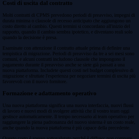
Costi di uscita dal contratto
Molti contratti di CPMS prevedono periodi di preavviso, impegni di
durata minima o clausole di recesso anticipato che aggiungono un
costo diretto al cambio. Questi termini si concordano all'inizio del
rapporto, quando il cambio sembra ipotetico, e diventano reali solo
quando la decisione è presa.
Esaminate con attenzione il contratto attuale prima di definire una
tempistica di migrazione. Periodi di preavviso da tre a sei mesi sono
comuni, e alcuni contratti includono clausole che impongono il
pagamento durante il preavviso anche se siete già passati a una
nuova piattaforma. Includete questi costi nel budget complessivo di
migrazione e sfruttate l'esperienza per negoziare termini di uscita più
favorevoli con il nuovo fornitore.
Formazione e adattamento operativo
Una nuova piattaforma significa una nuova interfaccia, nuovi flussi
di lavoro e nuovi modi di svolgere attività che il vostro team oggi
gestisce automaticamente. Il tempo necessario al team operativo per
raggiungere la piena padronanza del nuovo sistema è un costo reale,
anche quando la nuova piattaforma è più capace della precedente.
Questo costo è spesso sottovalutato perché è diffuso: non compare