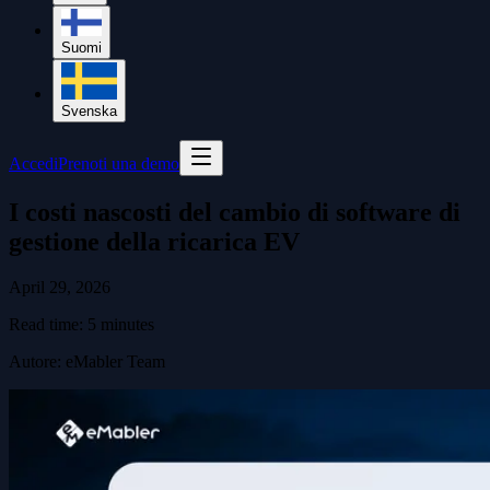
Suomi
Svenska
Accedi
Prenoti una demo
I costi nascosti del cambio di software di
gestione della ricarica EV
April 29, 2026
Read time:
5
minutes
Autore
:
eMabler Team