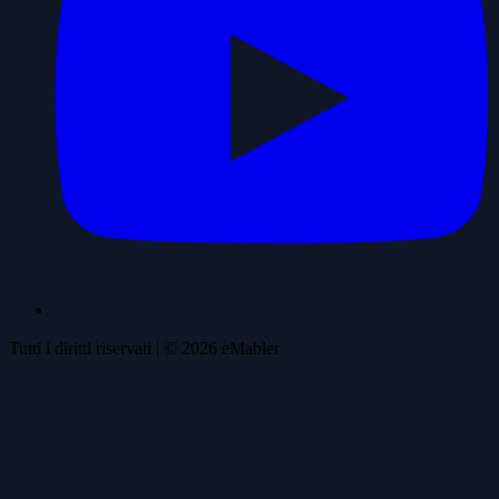
Tutti i diritti riservati
| ©
2026
eMabler