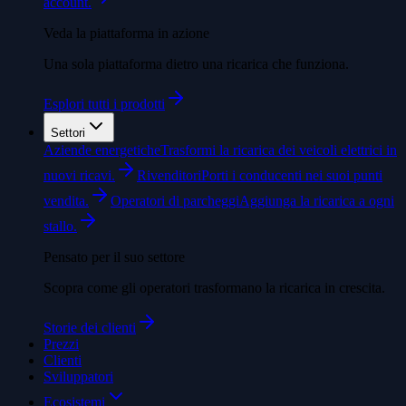
account.
Veda la piattaforma in azione
Una sola piattaforma dietro una ricarica che funziona.
Esplori tutti i prodotti
Settori
Aziende energetiche
Trasformi la ricarica dei veicoli elettrici in
nuovi ricavi.
Rivenditori
Porti i conducenti nei suoi punti
vendita.
Operatori di parcheggi
Aggiunga la ricarica a ogni
stallo.
Pensato per il suo settore
Scopra come gli operatori trasformano la ricarica in crescita.
Storie dei clienti
Prezzi
Clienti
Sviluppatori
Ecosistemi