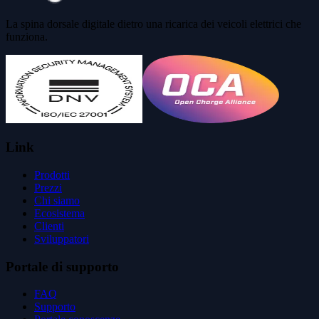
La spina dorsale digitale dietro una ricarica dei veicoli elettrici che
funziona.
Link
Prodotti
Prezzi
Chi siamo
Ecosistema
Clienti
Sviluppatori
Portale di supporto
FAQ
Supporto