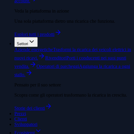
account.
Veda la piattaforma in azione
Una sola piattaforma dietro una ricarica che funziona.
Esplori tutti i prodotti
Settori
Aziende energetiche
Trasformi la ricarica dei veicoli elettrici in
nuovi ricavi.
Rivenditori
Porti i conducenti nei suoi punti
vendita.
Operatori di parcheggi
Aggiunga la ricarica a ogni
stallo.
Pensato per il suo settore
Scopra come gli operatori trasformano la ricarica in crescita.
Storie dei clienti
Prezzi
Clienti
Sviluppatori
Ecosistemi