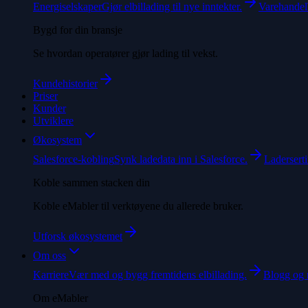
Energiselskaper
Gjør elbillading til nye inntekter.
Varehandel
Bygd for din bransje
Se hvordan operatører gjør lading til vekst.
Kundehistorier
Priser
Kunder
Utviklere
Økosystem
Salesforce-kobling
Synk ladedata inn i Salesforce.
Laderserti
Koble sammen stacken din
Koble eMabler til verktøyene du allerede bruker.
Utforsk økosystemet
Om oss
Karriere
Vær med og bygg fremtidens elbillading.
Blogg og 
Om eMabler