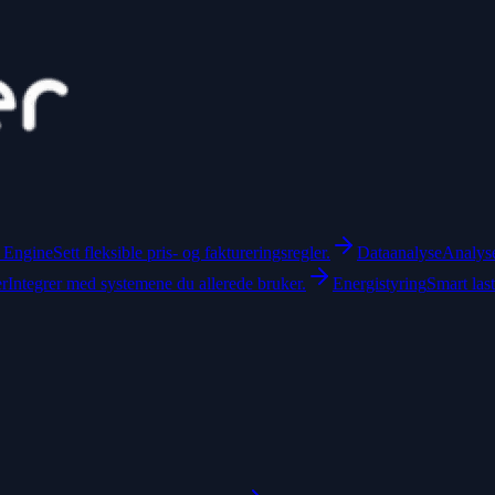
f Engine
Sett fleksible pris- og faktureringsregler.
Dataanalyse
Analyse
er
Integrer med systemene du allerede bruker.
Energistyring
Smart las