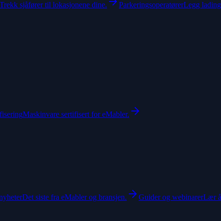
Trekk sjåfører til lokasjonene dine.
Parkeringsoperatører
Legg lading 
fisering
Maskinvare sertifisert for eMabler.
nyheter
Det siste fra eMabler og bransjen.
Guider og webinarer
Lær å