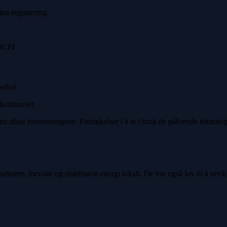
en registrering
 OCPI
verket
kontinuitet
ter disse forventningene. Forsinkelser i å ta i bruk de påkrevde teknologi
odusere, forvalte og distribuere energi lokalt. De har også lov til å utvik