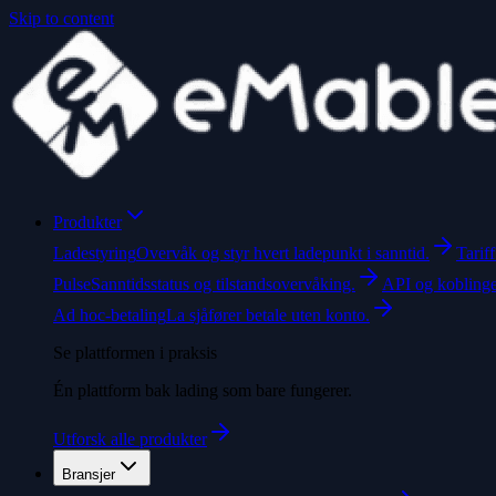
Skip to content
Produkter
Ladestyring
Overvåk og styr hvert ladepunkt i sanntid.
Tarif
Pulse
Sanntidsstatus og tilstandsovervåking.
API og kobling
Ad hoc-betaling
La sjåfører betale uten konto.
Se plattformen i praksis
Én plattform bak lading som bare fungerer.
Utforsk alle produkter
Bransjer