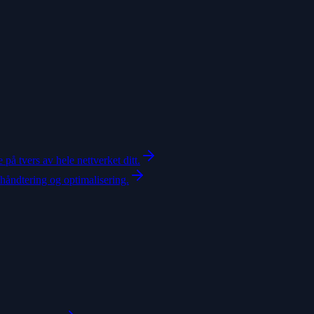
 på tvers av hele nettverket ditt.
thåndtering og optimalisering.