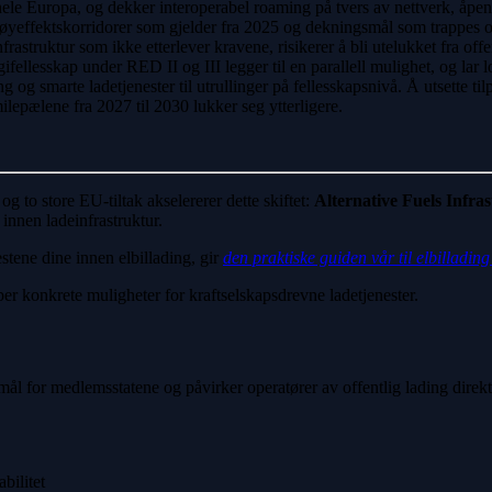
 hele Europa, og dekker interoperabel roaming på tvers av nettverk, åpen 
effektskorridorer som gjelder fra 2025 og dekningsmål som trappes op
frastruktur som ikke etterlever kravene, risikerer å bli utelukket fra o
ellesskap under RED II og III legger til en parallell mulighet, og lar l
ng og smarte ladetjenester til utrullinger på fellesskapsnivå. Å utsette t
ilepælene fra 2027 til 2030 lukker seg ytterligere.
g to store EU-tiltak akselererer dette skiftet:
Alternative Fuels Infra
innen ladeinfrastruktur.
estene dine innen elbillading, gir
den praktiske guiden vår til elbillading
r konkrete muligheter for kraftselskapsdrevne ladetjenester.
ål for medlemsstatene og påvirker operatører av offentlig lading direkte
bilitet