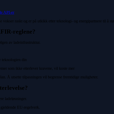
e API-er
vokser raskt og er på utkikk etter teknologi- og energipartnere til å stø
AFIR-reglene?
lgen av ladeinfrastruktur.
r teknologien din
temer som ikke etterlever kravene, vil koste mer
an. Å utsette tilpasningen vil begrense fremtidige muligheter.
erlevelse?
re ladeløsninger.
r gjeldende EU-regelverk.