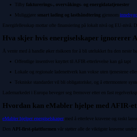
Tilby
fakturerings-, overvåkings- og energidatatjenester
Muliggjøre
smart lading og lasthåndtering
gjennom
innebygd
Energifellesskap mottar ofte finansiering på lokalt nivå og EU-nivå. De 
Hva skjer hvis energiselskaper ignorerer 
Å vente med å handle øker risikoen for å bli utelukket fra den neste bø
Offentlige insentiver knyttet til AFIR-etterlevelse kan gå tapt
Lokale og regionale ladenettverk kan vokse uten tjenestene elle
Tekniske standarder vil bli obligatoriske, og å ettermontere sys
Lademarkedet i Europa beveger seg fremover etter en fast regelverkspl
Hvordan kan eMabler hjelpe med AFIR-ett
eMabler hjelper energiselskaper
med å etterleve kravene og raskt lanse
Den
API-first-plattformen
vår støtter alle de viktigste kravene unde