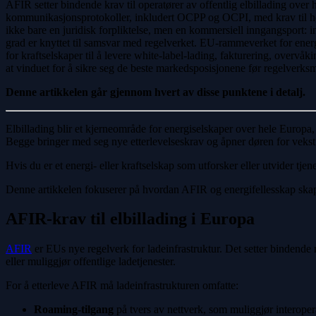
AFIR setter bindende krav til operatører av offentlig elbillading over
kommunikasjonsprotokoller, inkludert OCPP og OCPI, med krav til høy
ikke bare en juridisk forpliktelse, men en kommersiell inngangsport: in
grad er knyttet til samsvar med regelverket. EU-rammeverket for energif
for kraftselskaper til å levere white-label-lading, fakturering, overvåki
at vinduet for å sikre seg de beste markedsposisjonene før regelverksm
Denne artikkelen går gjennom hvert av disse punktene i detalj.
Elbillading blir et kjerneområde for energiselskaper over hele Europa, o
Begge bringer med seg nye etterlevelseskrav og åpner døren for vekst 
Hvis du er et energi- eller kraftselskap som utforsker eller utvider tjen
Denne artikkelen fokuserer på hvordan AFIR og energifellesskap skape
AFIR-krav til elbillading i Europa
AFIR
er EUs nye regelverk for ladeinfrastruktur. Det setter bindende m
eller muliggjør offentlige ladetjenester.
For å etterleve AFIR må ladeinfrastrukturen omfatte:
Roaming-tilgang
på tvers av nettverk, som muliggjør interopera