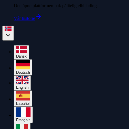
Den åpne plattformen bak pålitelig elbillading.
Vår historie
Dansk
Deutsch
English
Español
Français