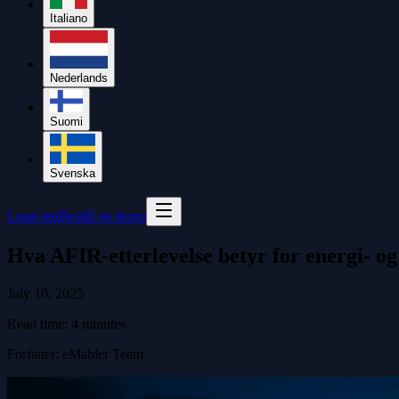
Italiano
Nederlands
Suomi
Svenska
Logg inn
Bestill en demo
Hva AFIR-etterlevelse betyr for energi- og
July 10, 2025
Read time:
4
minutes
Forfatter
:
eMabler Team