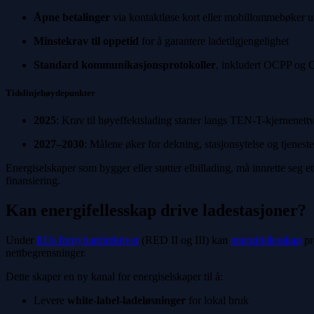
Åpne betalinger
via kontaktløse kort eller mobillommebøker ut
Minstekrav til oppetid
for å garantere ladetilgjengelighet
Standard kommunikasjonsprotokoller
, inkludert OCPP og
Tidslinjehøydepunkter
2025
: Krav til høyeffektslading starter langs TEN-T-kjernenett
2027–2030
: Målene øker for dekning, stasjonsytelse og tjeneste
Energiselskaper som bygger eller støtter elbillading, må innrette seg et
finansiering.
Kan energifellesskap drive ladestasjoner?
Under
EUs fornybardirektiver
(RED II og III) kan
energifellesskap
pr
nettbegrensninger.
Dette skaper en ny kanal for energiselskaper til å:
Levere
white-label-ladeløsninger
for lokal bruk