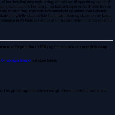
ad hoc-betaling uten registrering, minstekrav til oppetid og standard
p gjennom 2030. For energi- og kraftselskaper er AFIR-etterlevelse
ffentlig finansiering, regionale ladesamarbeid og anbud som i økende
okale energifellesskap utvikle ladeinfrastruktur og skaper en ny kanal
ilpasningen betyr både at kostnaden for teknisk ettermontering stiger, og
structure Regulation (AFIR)
og fremveksten av
energifellesskap
.
 for energiselskaper
det store bildet.
. Det gjelder også for ethvert energi- eller kraftselskap som driver