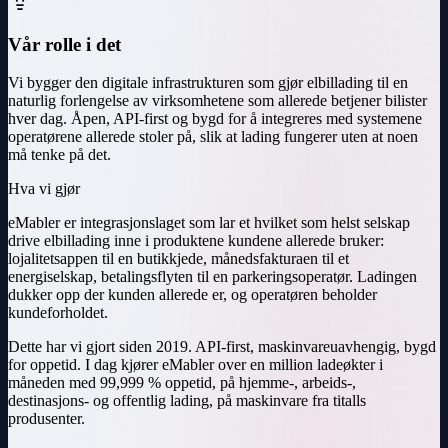
Vår rolle i det
Vi bygger den digitale infrastrukturen som gjør elbillading til en
naturlig forlengelse av virksomhetene som allerede betjener bilister
hver dag. Åpen, API-first og bygd for å integreres med systemene
operatørene allerede stoler på, slik at lading fungerer uten at noen
må tenke på det.
Hva vi gjør
eMabler er integrasjonslaget som lar et hvilket som helst selskap
drive elbillading inne i produktene kundene allerede bruker:
lojalitetsappen til en butikkjede, månedsfakturaen til et
energiselskap, betalingsflyten til en parkeringsoperatør. Ladingen
dukker opp der kunden allerede er, og operatøren beholder
kundeforholdet.
Dette har vi gjort siden 2019. API-first, maskinvareuavhengig, bygd
for oppetid. I dag kjører eMabler over en million ladeøkter i
måneden med 99,999 % oppetid, på hjemme-, arbeids-,
destinasjons- og offentlig lading, på maskinvare fra titalls
produsenter.