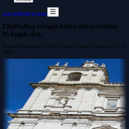
Logg inn
Bestill en demo
Elbillading trengte bedre infrastruktur.
Vi bygde den.
Dette er historien om hvorfor vi startet, hvordan vi tenker, og hva vi
bygger.