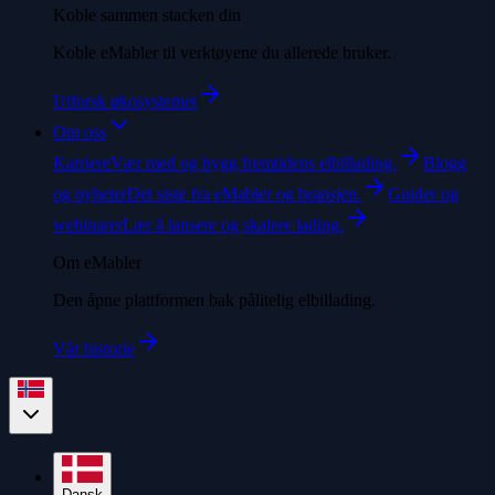
Koble sammen stacken din
Koble eMabler til verktøyene du allerede bruker.
Utforsk økosystemet
Om oss
Karriere
Vær med og bygg fremtidens elbillading.
Blogg
og nyheter
Det siste fra eMabler og bransjen.
Guider og
webinarer
Lær å lansere og skalere lading.
Om eMabler
Den åpne plattformen bak pålitelig elbillading.
Vår historie
Dansk