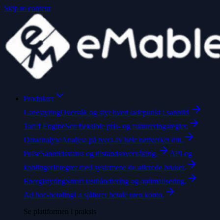
Skip to content
Produkter
Ladestyring
Overvåk og styr hvert ladepunkt i sanntid.
Tariff Engine
Sett fleksible pris- og faktureringsregler.
Dataanalyse
Analyse på tvers av hele nettverket ditt.
Pulse
Sanntidsstatus og tilstandsovervåking.
API og
koblinger
Integrer med systemene du allerede bruker.
Energistyring
Smart lasthåndtering og optimalisering.
Ad hoc-betaling
La sjåfører betale uten konto.
Se plattformen i praksis