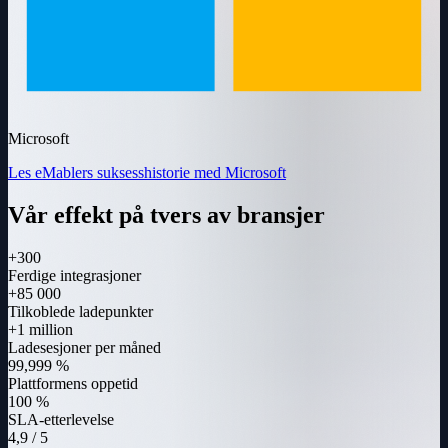
Microsoft
Les eMablers suksesshistorie med Microsoft
Vår effekt på tvers av bransjer
+300
Ferdige integrasjoner
+85 000
Tilkoblede ladepunkter
+1 million
Ladesesjoner per måned
99,999 %
Plattformens oppetid
100 %
SLA-etterlevelse
4,9 / 5