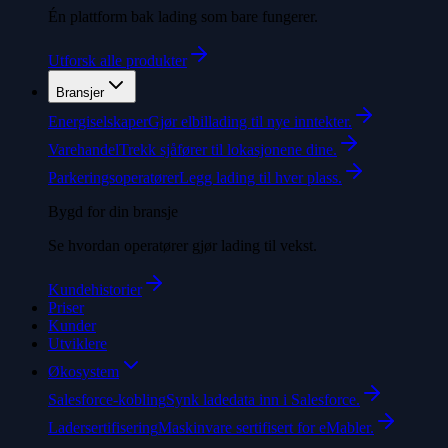
Én plattform bak lading som bare fungerer.
Utforsk alle produkter
Bransjer
Energiselskaper
Gjør elbillading til nye inntekter.
Varehandel
Trekk sjåfører til lokasjonene dine.
Parkeringsoperatører
Legg lading til hver plass.
Bygd for din bransje
Se hvordan operatører gjør lading til vekst.
Kundehistorier
Priser
Kunder
Utviklere
Økosystem
Salesforce-kobling
Synk ladedata inn i Salesforce.
Ladersertifisering
Maskinvare sertifisert for eMabler.