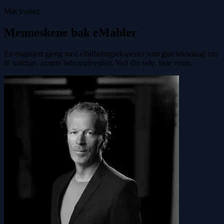
Møt teamet
Menneskene bak eMabler
En engasjert gjeng med elbilladingseksperter som gjør teknologi om
til smidige, smarte ladeopplevelser. Ved din side, hele veien.