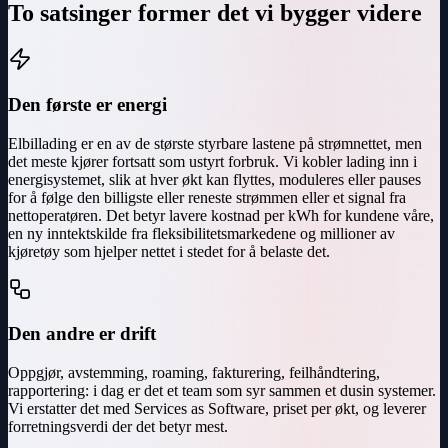
To satsinger former det vi bygger videre
Den første er energi
Elbillading er en av de største styrbare lastene på strømnettet, men
det meste kjører fortsatt som ustyrt forbruk. Vi kobler lading inn i
energisystemet, slik at hver økt kan flyttes, moduleres eller pauses
for å følge den billigste eller reneste strømmen eller et signal fra
nettoperatøren. Det betyr lavere kostnad per kWh for kundene våre,
en ny inntektskilde fra fleksibilitetsmarkedene og millioner av
kjøretøy som hjelper nettet i stedet for å belaste det.
Den andre er drift
Oppgjør, avstemming, roaming, fakturering, feilhåndtering,
rapportering: i dag er det et team som syr sammen et dusin systemer.
Vi erstatter det med Services as Software, priset per økt, og leverer
forretningsverdi der det betyr mest.