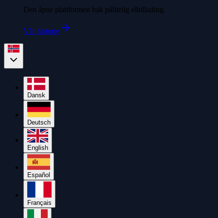
Den åpne plattformen bak pålitelig elbillading.
Vår historie
Dansk
Deutsch
English
Español
Français