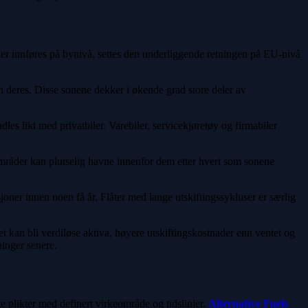
ner innføres på bynivå, settes den underliggende retningen på EU-nivå
 deres. Disse sonene dekker i økende grad store deler av
les likt med privatbiler. Varebiler, servicekjøretøy og firmabiler
sområder kan plutselig havne innenfor dem etter hvert som sonene
joner innen noen få år. Flåter med lange utskiftingssykluser er særlig
tet kan bli verdiløse aktiva, høyere utskiftingskostnader enn ventet og
ninger senere.
e plikter med definert virkeområde og tidslinjer.
Alternative Fuels