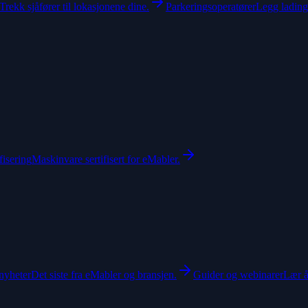
Trekk sjåfører til lokasjonene dine.
Parkeringsoperatører
Legg lading 
fisering
Maskinvare sertifisert for eMabler.
nyheter
Det siste fra eMabler og bransjen.
Guider og webinarer
Lær å