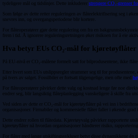
tydeligere mål og tidslinjer. Dette inkluderer
strengere CO₂-grenser f
Som følge av dette retter reguleringen av flåteelektrifisering seg i øke
snevres inn, og overgangsperiodene blir kortere.
For flåteoperatører gjør dette regulering om fra en bakgrunnsbekymring
frem i tid. Å ignorere reguleringsretningen øker risikoen for å eie akti
Hva betyr EUs CO₂-mål for kjøretøyflåter 
På EU-nivå er CO₂-målene formelt satt for bilprodusentene, ikke flåteo
Etter hvert som EUs utslippsregler strammer seg til for produsentene,
på tvers av salget. Fossilbiler er fortsatt tilgjengelige, men ofte med
hø
For flåteoperatører påvirker dette valg og kostnad lenge før noe direkte 
endrer seg, blir langsiktig flåteplanlegging vanskeligere å skille fra u
Ved siden av dette er CO₂-mål for kjøretøyflåter på vei inn i bedrift
organisasjoner. Firmabiler og kommersielle flåter faller i økende grad 
Dette endrer rollen til flåtedata. Kjøretøyvalg påvirker rapporterte uts
kjøretøyflåter nå hvordan organisasjoner håndterer risiko, rapporterin
For flåter med lange utskiftingssykluser betyr disse dynamikkene én t