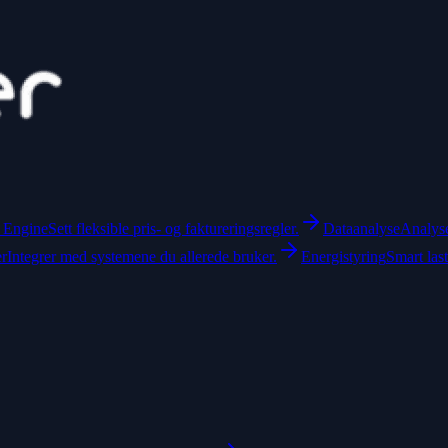
f Engine
Sett fleksible pris- og faktureringsregler.
Dataanalyse
Analyse
er
Integrer med systemene du allerede bruker.
Energistyring
Smart las