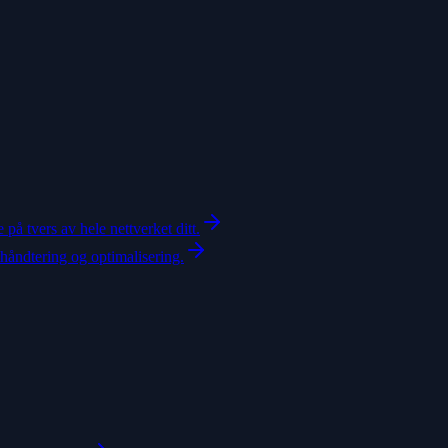
 på tvers av hele nettverket ditt.
thåndtering og optimalisering.