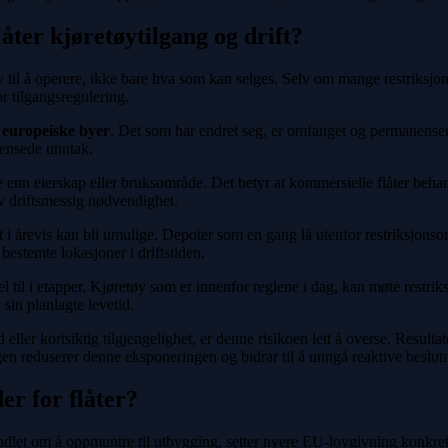
åter kjøretøytilgang og drift?
v til å operere, ikke bare hva som kan selges. Selv om mange restriksjo
r tilgangsregulering.
r europeiske byer
. Det som har endret seg, er omfanget og permanensen
rensede unntak.
e enn eierskap eller bruksområde. Det betyr at kommersielle flåter behand
 av driftsmessig nødvendighet.
rt i årevis kan bli umulige. Depoter som en gang lå utenfor restriksjon
bestemte lokasjoner i driftstiden.
til i etapper. Kjøretøy som er innenfor reglene i dag, kan møte restriks
 sin planlagte levetid.
ller kortsiktig tilgjengelighet, er denne risikoen lett å overse. Resulta
ingen reduserer denne eksponeringen og bidrar til å unngå reaktive beslut
er for flåter?
andlet om å oppmuntre til utbygging, setter nyere EU-lovgivning konkret