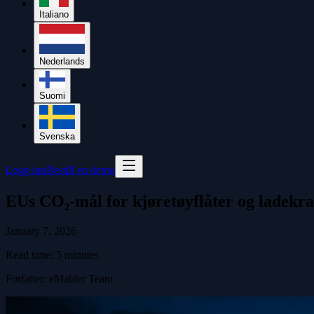
Italiano
Nederlands
Suomi
Svenska
Logg inn
Bestill en demo
EUs CO₂-mål for kjøretøyflåter og ladekra
January 7, 2026
Read time:
5
minutes
Forfatter
:
eMabler Team