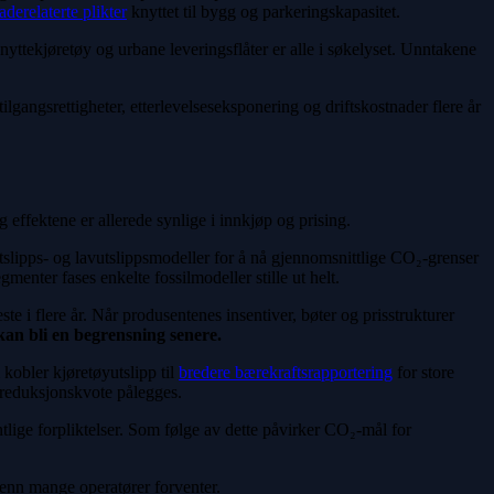
laderelaterte plikter
knyttet til bygg og parkeringskapasitet.
 nyttekjøretøy og urbane leveringsflåter er alle i søkelyset. Unntakene
lgangsrettigheter, etterlevelseseksponering og driftskostnader flere år
effektene er allerede synlige i innkjøp og prising.
tslipps- og lavutslippsmodeller for å nå gjennomsnittlige CO₂-grenser
gmenter fases enkelte fossilmodeller stille ut helt.
ste i flere år. Når produsentenes insentiver, bøter og prisstrukturer
kan bli en begrensning senere.
kobler kjøretøyutslipp til
bredere bærekraftsrapportering
for store
t reduksjonskvote pålegges.
entlige forpliktelser. Som følge av dette påvirker CO₂-mål for
 enn mange operatører forventer.