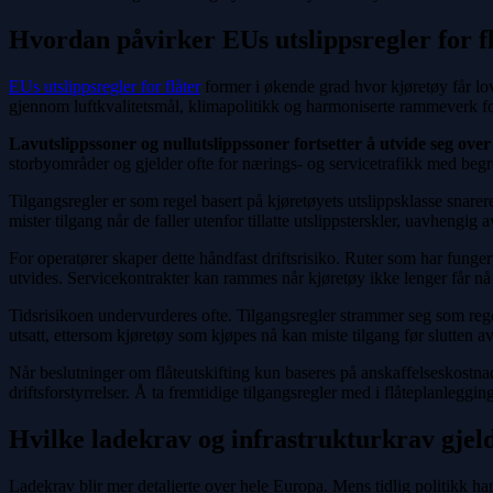
Hvordan påvirker EUs utslippsregler for fl
EUs utslippsregler for flåter
former i økende grad hvor kjøretøy får lo
gjennom luftkvalitetsmål, klimapolitikk og harmoniserte rammeverk fo
Lavutslippssoner og nullutslippssoner fortsetter å utvide seg ove
storbyområder og gjelder ofte for nærings- og servicetrafikk med beg
Tilgangsregler er som regel basert på kjøretøyets utslippsklasse snarer
mister tilgang når de faller utenfor tillatte utslippsterskler, uavhengig
For operatører skaper dette håndfast driftsrisiko. Ruter som har funge
utvides. Servicekontrakter kan rammes når kjøretøy ikke lenger får nå 
Tidsrisikoen undervurderes ofte. Tilgangsregler strammer seg som regel 
utsatt, ettersom kjøretøy som kjøpes nå kan miste tilgang før slutten av
Når beslutninger om flåteutskifting kun baseres på anskaffelseskostnad e
driftsforstyrrelser. Å ta fremtidige tilgangsregler med i flåteplanlegg
Hvilke ladekrav og infrastrukturkrav gjeld
Ladekrav blir mer detaljerte over hele Europa. Mens tidlig politikk h