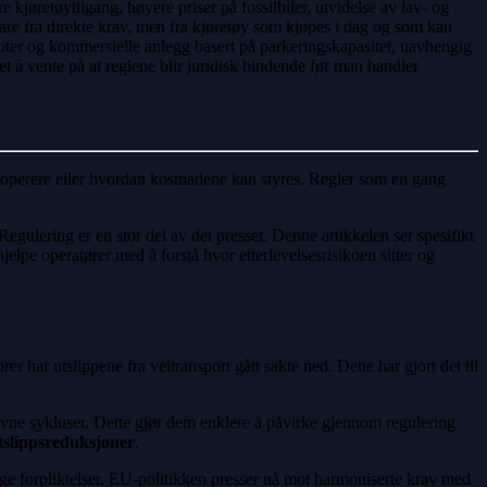
kjøretøytilgang, høyere priser på fossilbiler, utvidelse av lav- og
 bare fra direkte krav, men fra kjøretøy som kjøpes i dag og som kan
depoter og kommersielle anlegg basert på parkeringskapasitet, uavhengig
et å vente på at reglene blir juridisk bindende før man handler
an operere eller hvordan kostnadene kan styres. Regler som en gang
egulering er en stor del av det presset. Denne artikkelen ser spesifikt
jelpe operatører med å forstå hvor etterlevelsesrisikoen sitter og
rer har utslippene fra veitransport gått sakte ned. Dette har gjort det til
 jevne sykluser. Dette gjør dem enklere å påvirke gjennom regulering
utslippsreduksjoner
.
illige forpliktelser. EU-politikken presser nå mot harmoniserte krav med