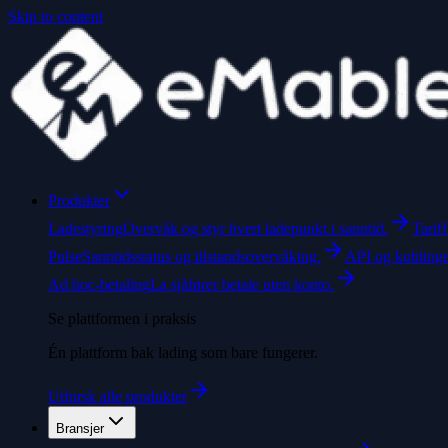
Skip to content
Produkter
Ladestyring
Overvåk og styr hvert ladepunkt i sanntid.
Tarif
Pulse
Sanntidsstatus og tilstandsovervåking.
API og kobling
Ad hoc-betaling
La sjåfører betale uten konto.
Se plattformen i praksis
Én plattform bak lading som bare fungerer.
Utforsk alle produkter
Bransjer