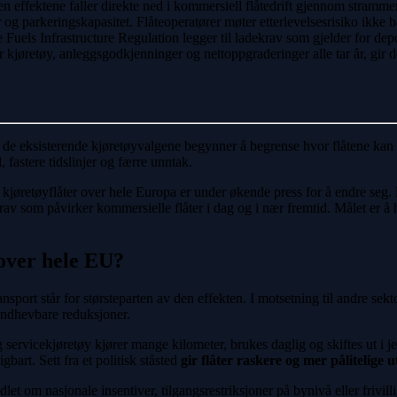
 effektene faller direkte ned i kommersiell flåtedrift gjennom strammere 
ter og parkeringskapasitet. Flåteoperatører møter etterlevelsesrisiko ikke
ative Fuels Infrastructure Regulation legger til ladekrav som gjelder for 
r kjøretøy, anleggsgodkjenninger og nettoppgraderinger alle tar år, gir d
 når de eksisterende kjøretøyvalgene begynner å begrense hvor flåtene k
, fastere tidslinjer og færre unntak.
 kjøretøyflåter over hele Europa er under økende press for å endre seg. R
krav som påvirker kommersielle flåter i dag og i nær fremtid. Målet er å h
 over hele EU?
ansport står for størsteparten av den effekten. I motsetning til andre sekto
håndhevbare reduksjoner.
 og servicekjøretøy kjører mange kilometer, brukes daglig og skiftes ut i
bart. Sett fra et politisk ståsted
gir flåter raskere og mer pålitelige 
ndlet om nasjonale insentiver, tilgangsrestriksjoner på bynivå eller friv