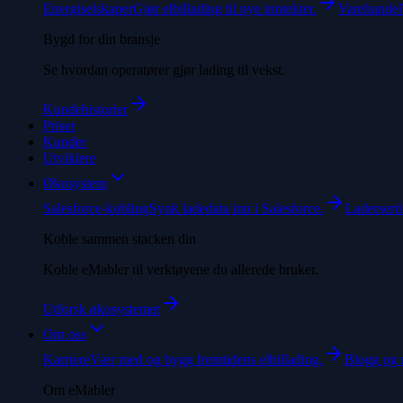
Energiselskaper
Gjør elbillading til nye inntekter.
Varehandel
Bygd for din bransje
Se hvordan operatører gjør lading til vekst.
Kundehistorier
Priser
Kunder
Utviklere
Økosystem
Salesforce-kobling
Synk ladedata inn i Salesforce.
Laderserti
Koble sammen stacken din
Koble eMabler til verktøyene du allerede bruker.
Utforsk økosystemet
Om oss
Karriere
Vær med og bygg fremtidens elbillading.
Blogg og 
Om eMabler