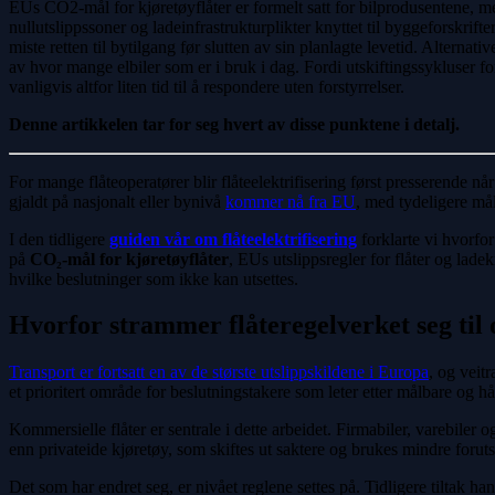
EUs CO2-mål for kjøretøyflåter er formelt satt for bilprodusentene, men
nullutslippssoner og ladeinfrastrukturplikter knyttet til byggeforskrif
miste retten til bytilgang før slutten av sin planlagte levetid. Altern
av hvor mange elbiler som er i bruk i dag. Fordi utskiftingssykluser fo
vanligvis altfor liten tid til å respondere uten forstyrrelser.
Denne artikkelen tar for seg hvert av disse punktene i detalj.
For mange flåteoperatører blir flåteelektrifisering først presserende
gjaldt på nasjonalt eller bynivå
kommer nå fra EU
, med tydeligere mål
I den tidligere
guiden vår om flåteelektrifisering
forklarte vi hvorfor
på
CO₂-mål for kjøretøyflåter
, EUs utslippsregler for flåter og lade
hvilke beslutninger som ikke kan utsettes.
Hvorfor strammer flåteregelverket seg til
Transport er fortsatt en av de største utslippskildene i Europa
, og veitr
et prioritert område for beslutningstakere som leter etter målbare og 
Kommersielle flåter er sentrale i dette arbeidet. Firmabiler, varebiler
enn privateide kjøretøy, som skiftes ut saktere og brukes mindre forutsig
Det som har endret seg, er nivået reglene settes på. Tidligere tiltak ha