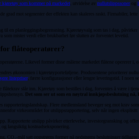
or kjøretøy som kommer på markedet
, utvidelse av
nullutslippssoner
og
nde grad mot segmenter der effekten kan skaleres raskt. Firmabiler, lette
 til en planleggingsbegrensning. Kjøretøyvalg som tas i dag, påvirker ti
va som mister verdi eller brukbarhet før slutten av forventet levetid.
for flåteoperatører?
peratørene. Likevel former disse målene markedet flåtene opererer i, og 
 endres økonomien i kjøretøyporteføljene. Produsentene prioriterer nullu
yere listepriser
, færre konfigurasjoner eller lengre leveringstid. I noen se
flåtekrav slår inn. Kjøretøy som bestilles i dag, forventes å være i tjene
tslippshensyn.
Det som ser ut som en nøytral innkjøpsbeslutning nå, 
enes rapporteringslandskap. Flere medlemsland beveger seg mot krav som 
innenfor virkeområdet for utslippsrapportering, selv når ingen eksplisit
lipp. Rapporterte utslipp påvirker etterlevelse, investorgransking og off
g og langsiktig kostnadseksponering.
ing. CO₂-mål satt oppstrøms former nå nedstrøms beslutninger tidligere