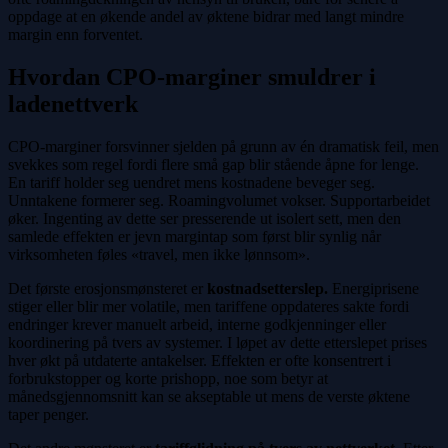
oppdage at en økende andel av øktene bidrar med langt mindre
margin enn forventet.
Hvordan CPO-marginer smuldrer i
ladenettverk
CPO-marginer forsvinner sjelden på grunn av én dramatisk feil, men
svekkes som regel fordi flere små gap blir stående åpne for lenge.
En tariff holder seg uendret mens kostnadene beveger seg.
Unntakene formerer seg. Roamingvolumet vokser. Supportarbeidet
øker. Ingenting av dette ser presserende ut isolert sett, men den
samlede effekten er jevn margintap som først blir synlig når
virksomheten føles «travel, men ikke lønnsom».
Det første erosjonsmønsteret er
kostnadsetterslep.
Energiprisene
stiger eller blir mer volatile, men tariffene oppdateres sakte fordi
endringer krever manuelt arbeid, interne godkjenninger eller
koordinering på tvers av systemer. I løpet av dette etterslepet prises
hver økt på utdaterte antakelser. Effekten er ofte konsentrert i
forbrukstopper og korte prishopp, noe som betyr at
månedsgjennomsnitt kan se akseptable ut mens de verste øktene
taper penger.