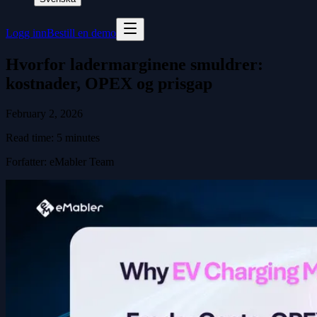
Logg inn
Bestill en demo
Hvorfor ladermarginene smuldrer:
kostnader, OPEX og prisgap
February 2, 2026
Read time:
5
minutes
Forfatter
:
eMabler Team