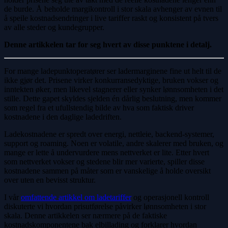
de burde. Å beholde margikontroll i stor skala avhenger av evnen til
å speile kostnadsendringer i live tariffer raskt og konsistent på tvers
av alle steder og kundegrupper.
Denne artikkelen tar for seg hvert av disse punktene i detalj.
For mange ladepunktoperatører ser ladermarginene fine ut helt til de
ikke gjør det. Prisene virker konkurransedyktige, bruken vokser og
inntekten øker, men likevel stagnerer eller synker lønnsomheten i det
stille. Dette gapet skyldes sjelden én dårlig beslutning, men kommer
som regel fra et ufullstendig bilde av hva som faktisk driver
kostnadene i den daglige ladedriften.
Ladekostnadene er spredt over energi, nettleie, backend-systemer,
support og roaming. Noen er volatile, andre skalerer med bruken, og
mange er lette å undervurdere mens nettverket er lite. Etter hvert
som nettverket vokser og stedene blir mer varierte, spiller disse
kostnadene sammen på måter som er vanskelige å holde oversikt
over uten en bevisst struktur.
I vår
omfattende artikkel om ladetariffer
og operasjonell kontroll
diskuterte vi hvordan prisutførelse påvirker lønnsomheten i stor
skala. Denne artikkelen ser nærmere på de faktiske
kostnadskomponentene bak elbillading og forklarer hvordan