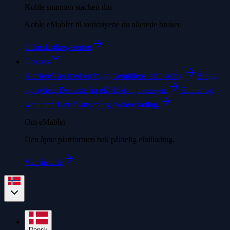
Koble sammen stacken din
Koble eMabler til verktøyene du allerede bruker.
Utforsk økosystemet
Om oss
Karriere
Vær med og bygg fremtidens elbillading.
Blogg
og nyheter
Det siste fra eMabler og bransjen.
Guider og
webinarer
Lær å lansere og skalere lading.
Om eMabler
Den åpne plattformen bak pålitelig elbillading.
Vår historie
Dansk