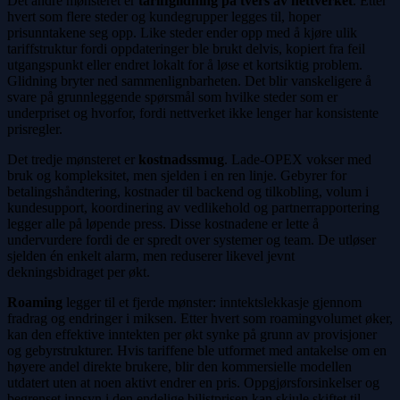
Det andre mønsteret er
tariffglidning på tvers av nettverket
. Etter
hvert som flere steder og kundegrupper legges til, hoper
prisunntakene seg opp. Like steder ender opp med å kjøre ulik
tariffstruktur fordi oppdateringer ble brukt delvis, kopiert fra feil
utgangspunkt eller endret lokalt for å løse et kortsiktig problem.
Glidning bryter ned sammenlignbarheten. Det blir vanskeligere å
svare på grunnleggende spørsmål som hvilke steder som er
underpriset og hvorfor, fordi nettverket ikke lenger har konsistente
prisregler.
Det tredje mønsteret er
kostnadssmug
. Lade-OPEX vokser med
bruk og kompleksitet, men sjelden i en ren linje. Gebyrer for
betalingshåndtering, kostnader til backend og tilkobling, volum i
kundesupport, koordinering av vedlikehold og partnerrapportering
legger alle på løpende press. Disse kostnadene er lette å
undervurdere fordi de er spredt over systemer og team. De utløser
sjelden én enkelt alarm, men reduserer likevel jevnt
dekningsbidraget per økt.
Roaming
legger til et fjerde mønster: inntektslekkasje gjennom
fradrag og endringer i miksen. Etter hvert som roamingvolumet øker,
kan den effektive inntekten per økt synke på grunn av provisjoner
og gebyrstrukturer. Hvis tariffene ble utformet med antakelse om en
høyere andel direkte brukere, blir den kommersielle modellen
utdatert uten at noen aktivt endrer en pris. Oppgjørsforsinkelser og
begrenset innsyn i den endelige bilistprisen kan skjule skiftet til