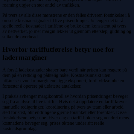
roaming utgjør en stor andel av trafikken.
På tvers av alle disse mønstrene er den felles driveren forsinkelse i å
omsette kostnadssignaler til live prisendringer. Jo lenger det tar å
speile reelle kostnader i tariffene og bruke dem konsistent på tvers
av nettverket, jo mer margin lekker ut gjennom etterslep, glidning og
snikende overhead.
Hvorfor tariffutførelse betyr noe for
ladermarginer
Å forstå ladekostnader skaper bare verdi når prisen kan reagere på
dem på en rettidig og pålitelig måte. Kostnadsinnsikt uten
utførelsesevne lar marginene ligge eksponert, fordi virksomheten
fortsetter å operere på utdaterte antakelser.
I praksis avhenger margikontroll av hvordan prisendringer beveger
seg fra analyse til live tariffer. Hvis det å oppdatere en tariff krever
manuelle redigeringer, koordinering på tvers av team eller arbeid
sted for sted, blir endringene gjerne forsinket eller forenklet. Disse
forsinkelsene betyr noe. Hver dag en tariff holder seg uendret mens
kostnadene beveger seg, prises øktene under sitt reelle
kostnadsgrunnlag.