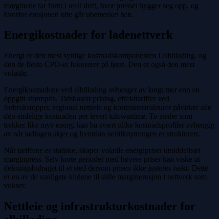
marginene tar form i reell drift, hvor presset bygger seg opp, og
hvorfor erosjonen ofte går ubemerket hen.
Energikostnader for ladenettverk
Energi er den mest synlige kostnadskomponenten i elbillading, og
den de fleste CPO-er fokuserer på først. Den er også den mest
volatile.
Energikostnadene ved elbillading avhenger av langt mer enn en
oppgitt strømpris. Tidsbasert prising, effekttariffer ved
forbrukstopper, regional nettleie og kontraktsstrukturer påvirker alle
den endelige kostnaden per levert kilowattime. To steder som
trekker like mye energi kan ha svært ulike kostnadsprofiler avhengig
av når ladingen skjer og hvordan nettilknytningen er strukturert.
Når tariffene er statiske, skaper volatile energipriser umiddelbart
marginpress. Selv korte perioder med høyere priser kan viske ut
dekningsbidraget til et sted dersom prisen ikke justeres raskt. Dette
er en av de vanligste kildene til stille marginerosjon i nettverk som
vokser.
Nettleie og infrastrukturkostnader for