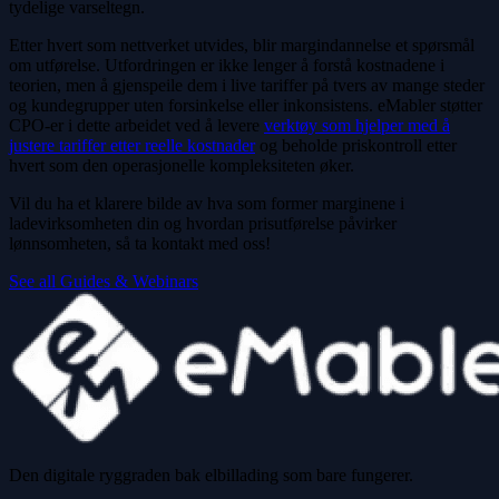
tydelige varseltegn.
Etter hvert som nettverket utvides, blir margindannelse et spørsmål
om utførelse. Utfordringen er ikke lenger å forstå kostnadene i
teorien, men å gjenspeile dem i live tariffer på tvers av mange steder
og kundegrupper uten forsinkelse eller inkonsistens. eMabler støtter
CPO-er i dette arbeidet ved å levere
verktøy som hjelper med å
justere tariffer etter reelle kostnader
og beholde priskontroll etter
hvert som den operasjonelle kompleksiteten øker.
Vil du ha et klarere bilde av hva som former marginene i
ladevirksomheten din og hvordan prisutførelse påvirker
lønnsomheten, så ta kontakt med oss!
See all Guides & Webinars
Den digitale ryggraden bak elbillading som bare fungerer.