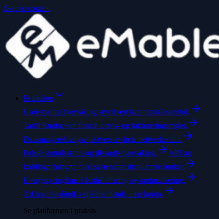
Skip to content
Produkter
Ladestyring
Overvåk og styr hvert ladepunkt i sanntid.
Tariff Engine
Sett fleksible pris- og faktureringsregler.
Dataanalyse
Analyse på tvers av hele nettverket ditt.
Pulse
Sanntidsstatus og tilstandsovervåking.
API og
koblinger
Integrer med systemene du allerede bruker.
Energistyring
Smart lasthåndtering og optimalisering.
Ad hoc-betaling
La sjåfører betale uten konto.
Se plattformen i praksis