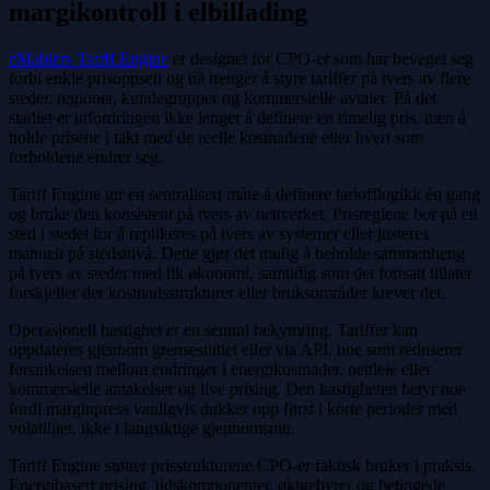
margikontroll i elbillading
eMablers Tariff Engine
er designet for CPO-er som har beveget seg
forbi enkle prisoppsett og nå trenger å styre tariffer på tvers av flere
steder, regioner, kundegrupper og kommersielle avtaler. På det
stadiet er utfordringen ikke lenger å definere en rimelig pris, men å
holde prisene i takt med de reelle kostnadene etter hvert som
forholdene endrer seg.
Tariff Engine gir en sentralisert måte å definere tariofflogikk én gang
og bruke den konsistent på tvers av nettverket. Prisreglene bor på ett
sted i stedet for å replikeres på tvers av systemer eller justeres
manuelt på stedsnivå. Dette gjør det mulig å beholde sammenheng
på tvers av steder med lik økonomi, samtidig som det fortsatt tillater
forskjeller der kostnadsstrukturer eller bruksområder krever det.
Operasjonell hastighet er en sentral bekymring. Tariffer kan
oppdateres gjennom grensesnittet eller via API, noe som reduserer
forsinkelsen mellom endringer i energikostnader, nettleie eller
kommersielle antakelser og live prising. Den hastigheten betyr noe
fordi marginpress vanligvis dukker opp først i korte perioder med
volatilitet, ikke i langsiktige gjennomsnitt.
Tariff Engine støtter prisstrukturene CPO-er faktisk bruker i praksis.
Energibasert prising, tidskomponenter, øktgebyrer og betingede