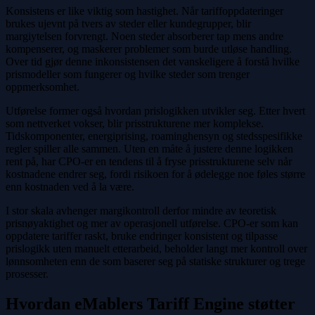
Konsistens er like viktig som hastighet. Når tariffoppdateringer
brukes ujevnt på tvers av steder eller kundegrupper, blir
margiytelsen forvrengt. Noen steder absorberer tap mens andre
kompenserer, og maskerer problemer som burde utløse handling.
Over tid gjør denne inkonsistensen det vanskeligere å forstå hvilke
prismodeller som fungerer og hvilke steder som trenger
oppmerksomhet.
Utførelse former også hvordan prislogikken utvikler seg. Etter hvert
som nettverket vokser, blir prisstrukturene mer komplekse.
Tidskomponenter, energiprising, roaminghensyn og stedsspesifikke
regler spiller alle sammen. Uten en måte å justere denne logikken
rent på, har CPO-er en tendens til å fryse prisstrukturene selv når
kostnadene endrer seg, fordi risikoen for å ødelegge noe føles større
enn kostnaden ved å la være.
I stor skala avhenger margikontroll derfor mindre av teoretisk
prisnøyaktighet og mer av operasjonell utførelse. CPO-er som kan
oppdatere tariffer raskt, bruke endringer konsistent og tilpasse
prislogikk uten manuelt etterarbeid, beholder langt mer kontroll over
lønnsomheten enn de som baserer seg på statiske strukturer og trege
prosesser.
Hvordan eMablers Tariff Engine støtter