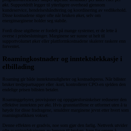
økt. Supportdrift legger til ytterligere overhead gjennom
kundeservice, hendelseshåndtering og koordinering av vedlikehold.
Disse kostnadene stiger ofte når bruken øker, selv om
energimarginene holder seg stabile.
Fordi disse utgiftene er fordelt på mange systemer, er de lette å
overse i prisbeslutninger. Marginene ser sunne ut helt til
supportvolumet øker eller plattformkostnadene skalerer raskere enn
forventet.
Roamingkostnader og inntektslekkasje i
elbillading
Roaming gir både inntektsmuligheter og kostnadspress. Når bilister
bruker tredjepartsapper eller -kort, kontrollerer CPO-en sjelden den
endelige prisen bilisten betaler.
Roaminggebyrer, provisjoner og oppgjørsforsinkelser reduserer den
effektive inntekten per økt. Hvis grunntariffene er utformet uten å ta
høyde for disse fradragene, smuldrer marginene jevnt etter hvert som
roamingtrafikken vokser.
Denne effekten er gradvis, noe som gjør den farlig. Nettverk utvider
ofte roamingdekningen av hensyn til bruken, bare for senere å