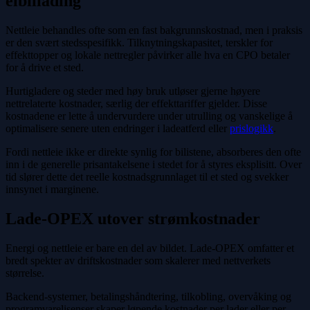
elbillading
Nettleie behandles ofte som en fast bakgrunnskostnad, men i praksis
er den svært stedsspesifikk. Tilknytningskapasitet, terskler for
effekttopper og lokale nettregler påvirker alle hva en CPO betaler
for å drive et sted.
Hurtigladere og steder med høy bruk utløser gjerne høyere
nettrelaterte kostnader, særlig der effekttariffer gjelder. Disse
kostnadene er lette å undervurdere under utrulling og vanskelige å
optimalisere senere uten endringer i ladeatferd eller
prislogikk
.
Fordi nettleie ikke er direkte synlig for bilistene, absorberes den ofte
inn i de generelle prisantakelsene i stedet for å styres eksplisitt. Over
tid slører dette det reelle kostnadsgrunnlaget til et sted og svekker
innsynet i marginene.
Lade-OPEX utover strømkostnader
Energi og nettleie er bare en del av bildet. Lade-OPEX omfatter et
bredt spekter av driftskostnader som skalerer med nettverkets
størrelse.
Backend-systemer, betalingshåndtering, tilkobling, overvåking og
programvarelisenser skaper løpende kostnader per lader eller per