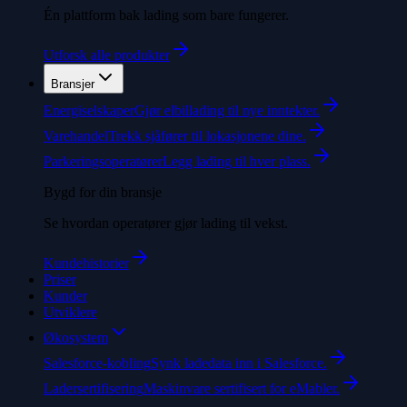
Én plattform bak lading som bare fungerer.
Utforsk alle produkter
Bransjer
Energiselskaper
Gjør elbillading til nye inntekter.
Varehandel
Trekk sjåfører til lokasjonene dine.
Parkeringsoperatører
Legg lading til hver plass.
Bygd for din bransje
Se hvordan operatører gjør lading til vekst.
Kundehistorier
Priser
Kunder
Utviklere
Økosystem
Salesforce-kobling
Synk ladedata inn i Salesforce.
Ladersertifisering
Maskinvare sertifisert for eMabler.