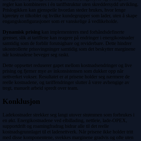
regler kan kombineres i én tariffstruktur uten skreddersydd utvikling.
Prislogikken kan gjenspeile hvordan steder brukes, hvor lenge
kjøretøy er tilkoblet og hvilke kundegrupper som lader, uten å skape
engangskonfigurasjoner som er vanskelige å vedlikeholde.
Dynamisk prising
kan implementeres med forhåndsdefinerte
grenser, slik at tariffene kan reagere på endringer i energikostnader
samtidig som de forblir forutsigbare og reviderbare. Dette hindrer
ukontrollerte prissvingninger samtidig som det beskytter marginene
når kostnadene beveger seg raskt.
Dette oppsettet reduserer gapet mellom kostnadsendringer og live
prising og fjerner mye av inkonsistensen som dukker opp når
nettverket vokser. Resultatet er at prisene holder seg nærmere de
reelle kostnadene, og tariffendringer slutter å være avhengige av
tregt, manuelt arbeid spredt over team.
Konklusjon
Ladekostnader strekker seg langt utover strømmen som forbrukes i
en økt. Energikostnadene ved elbillading, nettleie, lade-OPEX,
supportdrift og roamingfradrag bidrar alle til det reelle
kostnadsgrunnlaget til et ladenettverk. Når prisene ikke holder tritt
med disse komponentene, svekkes marginene gradvis og ofte uten