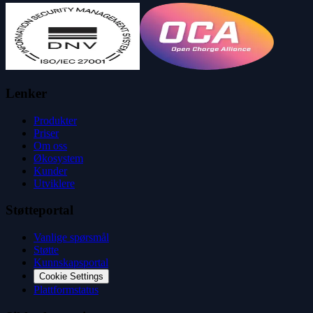
Lenker
Produkter
Priser
Om oss
Økosystem
Kunder
Utviklere
Støtteportal
Vanlige spørsmål
Støtte
Kunnskapsportal
Cookie Settings
Plattformstatus