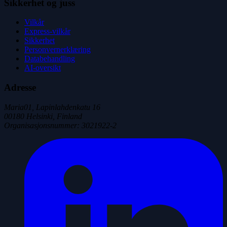
Sikkerhet og juss
Vilkår
Express-vilkår
Sikkerhet
Personvernerklæring
Databehandling
AI-oversikt
Adresse
Maria01, Lapinlahdenkatu 16
00180 Helsinki, Finland
Organisasjonsnummer
:
3021922-2