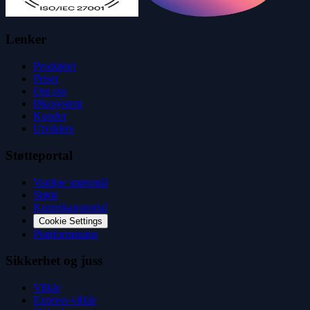
Lenker
Produkter
Priser
Om oss
Økosystem
Kunder
Utviklere
Støtteportal
Vanlige spørsmål
Støtte
Kunnskapsportal
Cookie Settings
Plattformstatus
Sikkerhet og juss
Vilkår
Express-vilkår