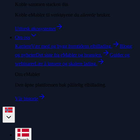
Koble sammen stacken din
Koble eMabler til verktøyene du allerede bruker.
Utforsk økosystemet
Om oss
Karriere
Vær med og bygg fremtidens elbillading.
Blogg
og nyheter
Det siste fra eMabler og bransjen.
Guider og
webinarer
Lær å lansere og skalere lading.
Om eMabler
Den åpne plattformen bak pålitelig elbillading.
Vår historie
Dansk