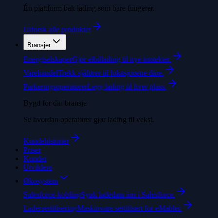
Én plattform bak lading som bare fungerer.
Utforsk alle produkter
Bransjer
Energiselskaper
Gjør elbillading til nye inntekter.
Varehandel
Trekk sjåfører til lokasjonene dine.
Parkeringsoperatører
Legg lading til hver plass.
Bygd for din bransje
Se hvordan operatører gjør lading til vekst.
Kundehistorier
Priser
Kunder
Utviklere
Økosystem
Salesforce-kobling
Synk ladedata inn i Salesforce.
Ladersertifisering
Maskinvare sertifisert for eMabler.