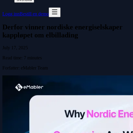
Logg inn
Bestill en demo
Derfor vinner nordiske energiselskaper
kappløpet om elbillading
July 17, 2025
Read time:
7
minutes
Forfatter
:
eMabler Team