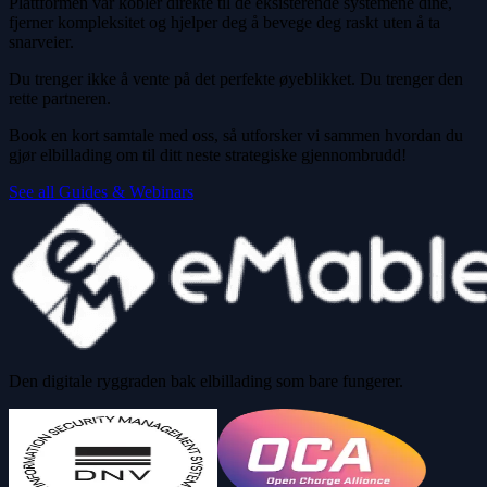
Plattformen vår kobler direkte til de eksisterende systemene dine,
fjerner kompleksitet og hjelper deg å bevege deg raskt uten å ta
snarveier.
Du trenger ikke å vente på det perfekte øyeblikket. Du trenger den
rette partneren.
Book en kort samtale med oss, så utforsker vi sammen hvordan du
gjør elbillading om til ditt neste strategiske gjennombrudd!
See all Guides & Webinars
Den digitale ryggraden bak elbillading som bare fungerer.