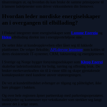
tilnærmingen ut, og hvordan du kan bruke de samme prinsippene til
å lansere ladetjenester som driver virksomheten din fremover.
Hvordan leder nordiske energiselskaper
an i overgangen til elbillading?
I Finland integrerer store energiselskaper som
Lumme Energia
og
Helen
elbillading direkte inn i energiporteføljene sine.
De setter ikke ut kundeopplevelsen eller låser seg til lukkede
plattformer. De velger fleksible,
API-drevne løsninger
som kobles til
deres eksisterende IT-systemer, CRM, fakturering og energitjenester.
I Sverige og Norge bygger forsyningsselskaper som
Klepp Energi
skalerbar ladeinfrastruktur for bolig, næring og offentlig bruk. De
bruker merkevarekraften sin til å vinne tillit og skape gjentakende
kontaktpunkter med kundene utover strømregningen.
De vet at kundetilfredshet avhenger av tilgang og pålitelighet, ikke
bare plugger i bakken.
Og over hele regionen åpner partnerskap med parkeringsoperatører,
butikkjeder og kommuner nye vekstkanaler som strekker seg langt
utover det å selge strøm.