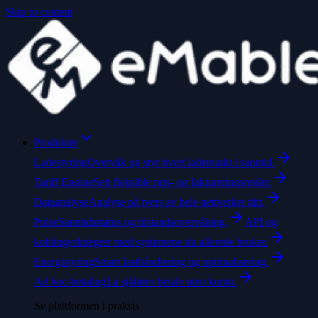
Skip to content
Produkter
Ladestyring
Overvåk og styr hvert ladepunkt i sanntid.
Tariff Engine
Sett fleksible pris- og faktureringsregler.
Dataanalyse
Analyse på tvers av hele nettverket ditt.
Pulse
Sanntidsstatus og tilstandsovervåking.
API og
koblinger
Integrer med systemene du allerede bruker.
Energistyring
Smart lasthåndtering og optimalisering.
Ad hoc-betaling
La sjåfører betale uten konto.
Se plattformen i praksis