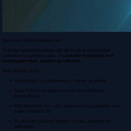
Det er der eMabler kommer inn.
Vi kobler ladeinfrastrukturen din direkte til de eksisterende
systemene og tjenestene dine. Du
beholder kontrollen over
kundeopplevelsen, dataene og veikartet
.
Med eMabler får du:
Sanntidsdata om ladehendelser, brukere og inntekt
Åpne API-er som integrerer med din eksisterende
teknologistack
Full fleksibilitet til å velge maskinvaren og partnerne som
passer strategien din
En skybasert backend bygget for skala, hastighet og
pålitelighet