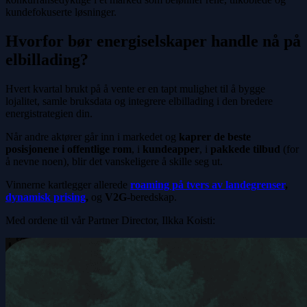
kundefokuserte løsninger.
Hvorfor bør energiselskaper handle nå på
elbillading?
Hvert kvartal brukt på å vente er en tapt mulighet til å bygge
lojalitet, samle bruksdata og integrere elbillading i den bredere
energistrategien din.
Når andre aktører går inn i markedet og
kaprer de beste
posisjonene i offentlige rom
, i
kundeapper
, i
pakkede tilbud
(for
å nevne noen), blir det vanskeligere å skille seg ut.
Vinnerne kartlegger allerede
roaming på tvers av landegrenser
,
dynamisk prising
,
og
V2G
-beredskap.
Med ordene til vår Partner Director, Ilkka Koisti: