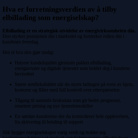
Hva er forretningsverdien av å tilby
elbillading som energiselskap?
Elbillading er en strategisk utvidelse av energivirksomheten din.
Den styrker posisjonen din i markedet og forsterker rollen din i
kundenes hverdag.
Her er hva den gjør mulig:
Høyere kundelojalitet gjennom pakket elbillading,
energiavtaler og digitale tjenester som holder deg i kundens
bevissthet
Større nettfleksibilitet når du styrer ladingen på tvers av hjem,
kontorer og flåter med full kontroll over etterspørselen
Tilgang til sanntids bruksdata som gir bedre prognoser,
smartere prising og nye tjenestemodeller
En sømløs kundereise der du kontrollerer hele opplevelsen,
fra aktivering til betaling til support
Slik bygger energiselskaper varig verdi og holder seg
konkurransedyktige i et marked som belønner rene, tilkoblede og