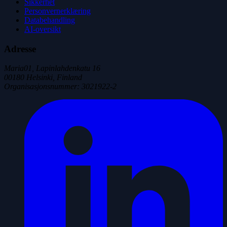
Sikkerhet
Personvernerklæring
Databehandling
AI-oversikt
Adresse
Maria01, Lapinlahdenkatu 16
00180 Helsinki, Finland
Organisasjonsnummer
:
3021922-2