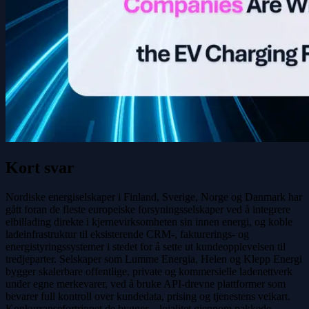
Kort svar
Nordiske energiselskaper i Finland, Sverige, Norge og Danmark har
gått foran de fleste europeiske forsyningsselskaper ved å integrere
elbillading direkte i kjernevirksomheten sin innen energi, og koble
ladeinfrastruktur til eksisterende CRM-, fakturerings- og
energistyringssystemer i stedet for å sette ut kundeopplevelsen til
tredjeparter. Selskaper som Lumme Energia, Helen og Klepp Energi
bygger skalerbare offentlige, private og kommersielle ladenettverk
under egne merkevarer, ved å bruke API-drevne plattformer som
bevarer full kontroll over kundedata, prising og tjenestens veikart.
Konkurransefortrinnet de bygger – lojalitet gjennom pakkede