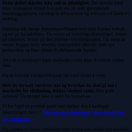
Dette skiftet skjedde ikke ved en tilfeldighet.
Det skjedde fordi
disse selskapene forstår hva som står på spill: gjentakende
kundeengasjement, eierskap til infrastruktur og relevans i et marked i
endring.
Samtidig står mange forsyningsselskaper over hele Europa fortsatt
og ser på fra sidelinjen. De venter på budsjettgodkjenninger. Venter
på sikkerhet. Venter på den perfekte forretningssaken. Og mens de
venter, bygger deres nordiske bransjefeller allerede, smir nye
partnerskap og låser tilliten til elbilkjørende kunder.
Alt i alt er budskapet klart: markedet venter ikke. Kundene venter
ikke.
Og de ledende energiselskapene har også sluttet å vente.
Hvis du fortsatt vurderer når og hvordan du skal gå inn i
markedet for elbillading, lukkes vinduet raskt.
Den gode
nyheten? Du trenger ikke å starte fra bunnen av.
Vi har laget en praktisk guide som hjelper deg å kartlegge
tilnærmingen din 👉
Slik kan energiselskaper vinne markedet
for elbillading
Og i resten av denne artikkelen viser vi hva som skiller den nordiske