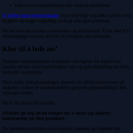
Frihet fra leverandørlåsing eller lukkede plattformer
Vi jobber med energiselskaper
som vil bevege seg raskt, lansere med
trygghet og bygge langsiktig verdi på sine egne premisser.
Du tar med merkevaren, kundebasen og ambisjonen. Vi tar med EV-
teknologilaget som får det hele til å fungere uten hodepine.
Klar til å lede an?
Nordiske energiselskaper er allerede i bevegelse. De kaprer nye
kunder, utvider tjenesteporteføljene sine og gjør elbillading om til en
strategisk vekstmotor.
Mens andre fortsatt planlegger, lanserer de. Mens andre venter på
sikkerhet, vinner de markedsandeler gjennom gjennomføring i den
virkelige verden.
Nå er det din tur til å handle.
eMabler gir deg alt du trenger for å starte (og skalere)
ladetjenester på dine premisser.
Du beholder kontrollen over kundene, dataene og veikartet ditt.