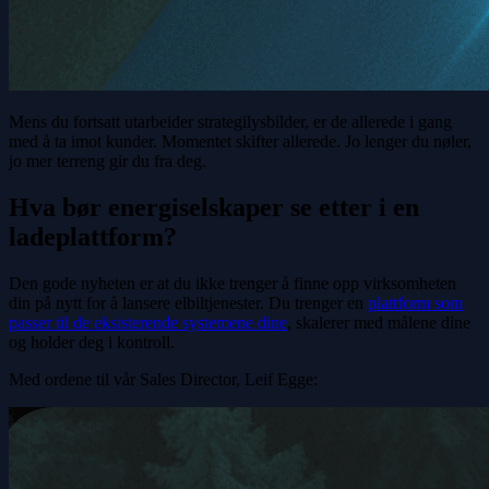
Mens du fortsatt utarbeider strategilysbilder, er de allerede i gang
med å ta imot kunder. Momentet skifter allerede. Jo lenger du nøler,
jo mer terreng gir du fra deg.
Hva bør energiselskaper se etter i en
ladeplattform?
Den gode nyheten er at du ikke trenger å finne opp virksomheten
din på nytt for å lansere elbiltjenester. Du trenger en
plattform som
passer til de eksisterende systemene dine
, skalerer med målene dine
og holder deg i kontroll.
Med ordene til vår Sales Director, Leif Egge: