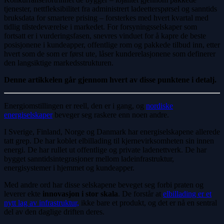
tjenester, nettfleksibilitet fra administrert ladeetterspørsel og sanntids
bruksdata for smartere prising – forsterkes med hvert kvartal med
tidlig tilstedeværelse i markedet. For forsyningsselskaper som
fortsatt er i vurderingsfasen, snevres vinduet for å kapre de beste
posisjonene i kundeapper, offentlige rom og pakkede tilbud inn, etter
hvert som de som er først ute, låser kunderelasjonene som definerer
den langsiktige markedsstrukturen.
Denne artikkelen går gjennom hvert av disse punktene i detalj.
Energiomstillingen er reell, den er i gang, og
nordiske
energiselskaper
beveger seg raskere enn noen andre.
I Sverige, Finland, Norge og Danmark har energiselskapene allerede
tatt grep. De har koblet elbillading til kjernevirksomheten sin innen
energi. De har rullet ut offentlige og private ladenettverk. De har
bygget sanntidsintegrasjoner mellom ladeinfrastruktur,
energisystemer i hjemmet og kundeapper.
Med andre ord har disse selskapene beveget seg forbi praten og
leverer ekte
innovasjon i stor skala
. De forstår at
elbillading er et
nytt lag av infrastruktur,
ikke bare et produkt, og det er nå en sentral
del av den daglige driften deres.