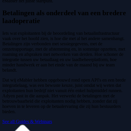
eMabler het juiste startpunt.
Betalingen als onderdeel van een bredere
laadoperatie
Iets wat exploitanten bij de beoordeling van betaalinfrastructuur
vaak over het hoofd zien, is hoe die met al het andere samenhangt.
Betalingen zijn verbonden met sessiegegevens, met de
omzetrapportage, met de afstemming en, in sommige opzetten, met
roaming en afspraken met netwerken van derden. Hoe schoner de
integratie tussen uw betaallaag en uw laadbeheerplatform, hoe
minder handwerk er aan het einde van de maand bij uw team
belandt.
Dat wij eMabler hebben opgebouwd rond open API's en een brede
integratielaag, was een bewuste keuze, juist omdat wij weten dat
exploitanten hun bedrijf niet vanuit één enkel hulpmiddel runnen.
Adyen past in die aanpak. Het verwerkt de betalingen met de
betrouwbaarheid die exploitanten nodig hebben, zonder dat zij
hoeven in te leveren op de betaalervaring die zij hun bestuurders
bieden.
See all Guides & Webinars