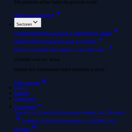
Eén platform achter laden dat gewoon werkt.
Bekijk alle producten
Sectoren
Energiebedrijven
Maak van EV-laden nieuwe omzet.
Retailers
Breng bestuurders naar uw locaties.
Parkeerexploitanten
Voeg laden toe aan elke plek.
Gemaakt voor uw sector
Ontdek hoe exploitanten laden omzetten in groei.
Klantverhalen
Prijzen
Klanten
Developers
Ecosysteem
Salesforce-connector
Synchroniseer laaddata met Salesforce.
Laadpuntcertificering
Hardware gecertificeerd voor
eMabler.