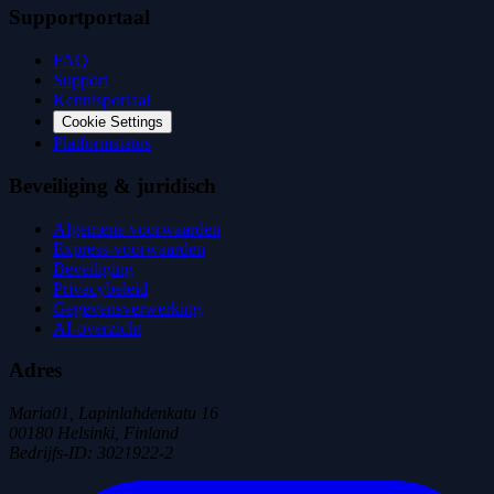
Supportportaal
FAQ
Support
Kennisportaal
Cookie Settings
Platformstatus
Beveiliging & juridisch
Algemene voorwaarden
Express-voorwaarden
Beveiliging
Privacybeleid
Gegevensverwerking
AI-overzicht
Adres
Maria01, Lapinlahdenkatu 16
00180 Helsinki, Finland
Bedrijfs-ID
:
3021922-2