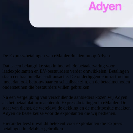
De Express-betalingen van eMabler draaien nu op Adyen.
Dat is een belangrijke stap in hoe wij de betaalervaring voor
laadexploitanten en EV-bestuurders verder ontwikkelen. Betalingen
staan centraal in elke laadtransactie. De onderliggende infrastructuur
moet dan ook betrouwbaar en schaalbaar zijn, en de betaalmethoden
ondersteunen die bestuurders willen gebruiken.
Na een vergelijking van verschillende aanbieders kozen wij Adyen
als het betaalplatform achter de Express-betalingen in eMabler. De
staat van dienst, de wereldwijde dekking en de marktpositie maakten
Adyen de beste keuze voor de exploitanten die wij bedienen.
Hieronder leest u wat dit betekent voor exploitanten die Express-
betalingen in eMabler gebruiken.