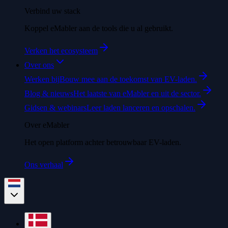
Verbind uw stack
Koppel eMabler aan de tools die u al gebruikt.
Verken het ecosysteem
Over ons
Werken bij
Bouw mee aan de toekomst van EV-laden.
Blog & nieuws
Het laatste van eMabler en uit de sector.
Gidsen & webinars
Leer laden lanceren en opschalen.
Over eMabler
Het open platform achter betrouwbaar EV-laden.
Ons verhaal