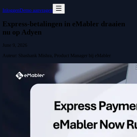
Inloggen
Demo aanvragen
Express-betalingen in eMabler draaien
nu op Adyen
June 9, 2026
Auteur
:
Shashank Mishra, Product Manager bij eMabler