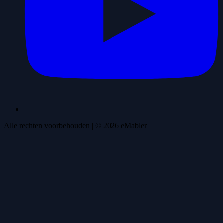
Alle rechten voorbehouden
| ©
2026
eMabler