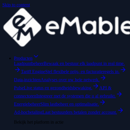
Skip to content
Producten
Laadpuntbeheer
Bewaak en bestuur elk laadpunt in real time.
Tariff Engine
Stel flexibele prijs- en facturatieregels in.
Data-inzichten
Analyses over uw hele netwerk.
Pulse
Live status en gezondheidsbewaking.
API &
connectoren
Integreer met de systemen die u al gebruikt.
Energiebeheer
Slim lastbeheer en optimalisatie.
Ad-hocbetaling
Laat bestuurders betalen zonder account.
Bekijk het platform in actie