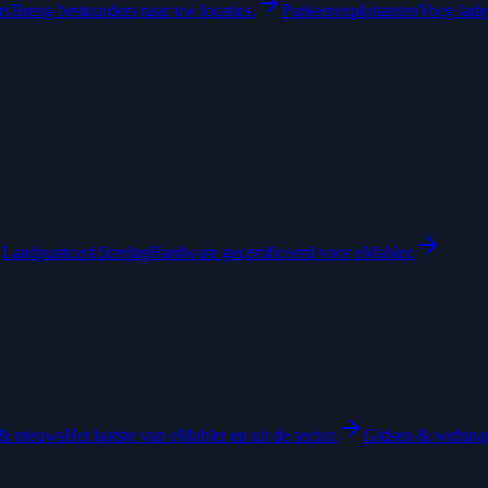
rs
Breng bestuurders naar uw locaties.
Parkeerexploitanten
Voeg laden
Laadpuntcertificering
Hardware gecertificeerd voor eMabler.
& nieuws
Het laatste van eMabler en uit de sector.
Gidsen & webina