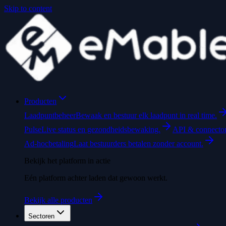
Skip to content
Producten
Laadpuntbeheer
Bewaak en bestuur elk laadpunt in real time.
Pulse
Live status en gezondheidsbewaking.
API & connecto
Ad-hocbetaling
Laat bestuurders betalen zonder account.
Bekijk het platform in actie
Eén platform achter laden dat gewoon werkt.
Bekijk alle producten
Sectoren