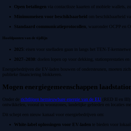
Open betalingen
via contactloze kaarten of mobiele wallets, zo
Minimumeisen voor beschikbaarheid
om beschikbaarheid van
Standaard communicatieprotocollen
, waaronder OCPP en 
Hoofdpunten van de tijdlijn
2025
: eisen voor snelladen gaan in langs het TEN-T-kernnetwe
2027–2030
: doelen lopen op voor dekking, stationprestaties en 
Energiebedrijven die EV-laden bouwen of ondersteunen, moeten zich n
publieke financiering blokkeren.
Mogen energiegemeenschappen laadstation
Onder de
richtlijnen hernieuwbare energie van de EU
(RED II en III
ontwikkelen, vooral in woonzones, landelijke gebieden en locaties me
Dit schept een nieuw kanaal voor energiebedrijven om:
White-label oplossingen voor EV-laden
te bieden voor lokaal