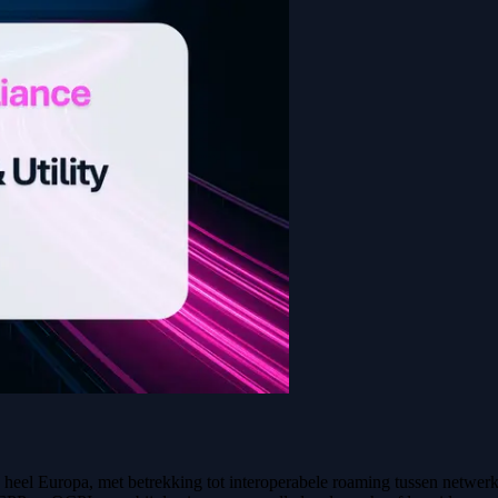
 heel Europa, met betrekking tot interoperabele roaming tussen netwe