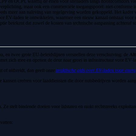
P en OCPI, waarbij de eisen voor snelladers langs hoofdcorridors va
 verplichting, maar ook een commerciële toegangspoort: niet-conforme in
teeds meer aan naleving van regelgeving worden gekoppeld. Het kader 
voor EV-laden te ontwikkelen, waarmee een nieuw kanaal ontstaat voor n
ptie betekent dat zowel de kosten van technische aanpassing achteraf st
pa, en twee grote EU-beleidslijnen versnellen deze verschuiving: de
Alt
met zich mee en openen de deur naar groei in infrastructuur voor EV-l
t of uitbreidt, dan geeft onze
praktische gids over EV-laden voor energ
e kansen creëren voor laaddiensten die door nutsbedrijven worden aan
Ze stelt bindende doelen voor lidstaten en raakt rechtstreeks exploitan
vatten: