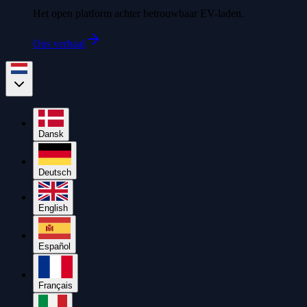
Het open platform achter betrouwbaar EV-laden.
Ons verhaal
Dansk
Deutsch
English
Español
Français