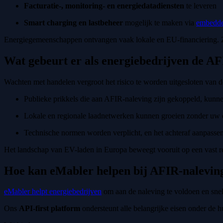
Facturatie-, monitoring- en energiedatadiensten
te leveren
Smart charging en lastbeheer
mogelijk te maken via
embedde
Energiegemeenschappen ontvangen vaak lokale en EU-financiering. Ze 
Wat gebeurt er als energiebedrijven de AF
Wachten met handelen vergroot het risico te worden uitgesloten van de
Publieke prikkels die aan AFIR-naleving zijn gekoppeld, kunn
Lokale en regionale laadnetwerken kunnen groeien zonder uw d
Technische normen worden verplicht, en het achteraf aanpasse
Het landschap van EV-laden in Europa beweegt vooruit op een vast re
Hoe kan eMabler helpen bij AFIR-nalevin
eMabler helpt energiebedrijven
om aan de naleving te voldoen en snel
Ons
API-first platform
ondersteunt alle belangrijke eisen onder de 