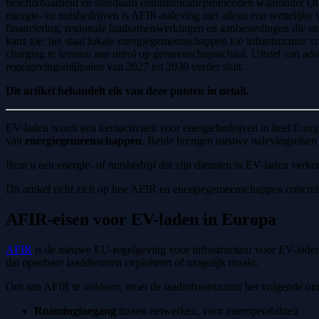
beschikbaarheid en standaard communicatieprotocollen waaronder OCP
energie- en nutsbedrijven is AFIR-naleving niet alleen een wettelijke
financiering, regionale laadsamenwerkingen en aanbestedingen die s
kans toe: het staat lokale energiegemeenschappen toe infrastructuur 
charging te leveren aan uitrol op gemeenschapsschaal. Uitstel van ado
regelgevingsmijlpalen van 2027 tot 2030 verder sluit.
Dit artikel behandelt elk van deze punten in detail.
EV-laden wordt een kernactiviteit voor energiebedrijven in heel Euro
van
energiegemeenschappen
. Beide brengen nieuwe nalevingseisen 
Bent u een energie- of nutsbedrijf dat zijn diensten in EV-laden verken
Dit artikel richt zich op hoe AFIR en energiegemeenschappen concret
AFIR-eisen voor EV-laden in Europa
AFIR
is de nieuwe EU-regelgeving voor infrastructuur voor EV-laden. 
dat openbare laaddiensten exploiteert of mogelijk maakt.
Om aan AFIR te voldoen, moet de laadinfrastructuur het volgende om
Roamingtoegang
tussen netwerken, voor interoperabiliteit