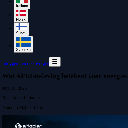
Italiano
Norsk
Suomi
Svenska
Inloggen
Demo aanvragen
Wat AFIR-naleving betekent voor energie-
July 10, 2025
Read time:
4
minutes
Auteur
:
eMabler Team