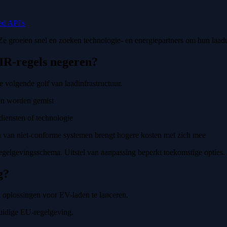
d API's
groeien snel en zoeken technologie- en energiepartners om hun laadui
IR-regels negeren?
 volgende golf van laadinfrastructuur.
en worden gemist
iensten of technologie
n van niet-conforme systemen brengt hogere kosten met zich mee
gelgevingsschema. Uitstel van aanpassing beperkt toekomstige opties.
g?
 oplossingen voor EV-laden te lanceren.
huidige EU-regelgeving.