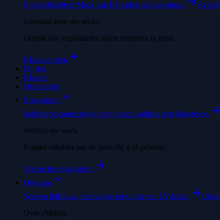
Energiebedrijven
Maak van EV-laden nieuwe omzet.
Retaile
Gemaakt voor uw sector
Ontdek hoe exploitanten laden omzetten in groei.
Klantverhalen
Prijzen
Klanten
Developers
Ecosysteem
Salesforce-connector
Synchroniseer laaddata met Salesforce.
Verbind uw stack
Koppel eMabler aan de tools die u al gebruikt.
Verken het ecosysteem
Over ons
Werken bij
Bouw mee aan de toekomst van EV-laden.
Blog 
Over eMabler