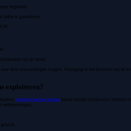
nder registratie
 laden te garanderen
OCPI
rk
continuïteit van de dienst
aar deze verwachtingen voegen. Vertraging in het invoeren van de vere
s exploiteren?
) kunnen
energiegemeenschappen
lokaal energie produceren, beheren en
t netbeperkingen.
 gebruik