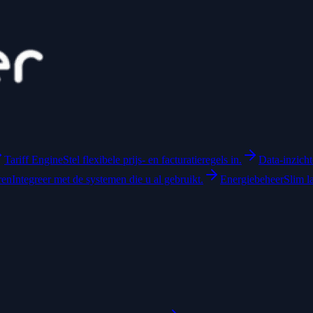
Tariff Engine
Stel flexibele prijs- en facturatieregels in.
Data-inzich
ren
Integreer met de systemen die u al gebruikt.
Energiebeheer
Slim l