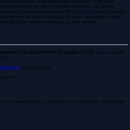
naf 2025 gelden en de dekkingsdoelen oplopen tot 2030. Voor
frastructuur loopt het risico te worden uitgesloten van publieke
voor energiegemeenschappen onder RED II en III voegt een parallelle
utsbedrijven om white-label laden, facturatie, monitoring en smart
ijgen als dat het venster om vooraan te staan voor de
ernative Fuels Infrastructure Regulation (AFIR)
en de opkomst
aden.
iebedrijven
het grote plaatje.
gedreven.
ten van openbaar laden. Ze geldt ook voor elk energie- of nutsbedrijf