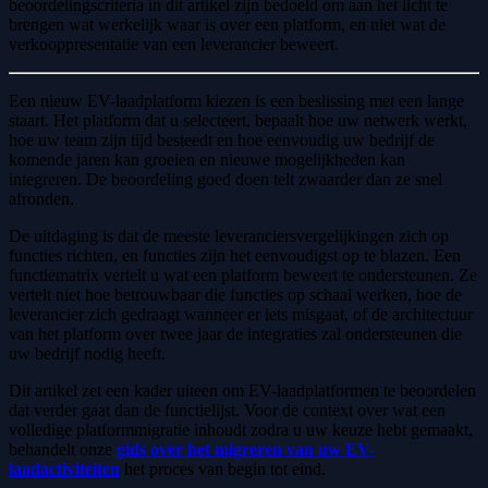
beoordelingscriteria in dit artikel zijn bedoeld om aan het licht te
brengen wat werkelijk waar is over een platform, en niet wat de
verkooppresentatie van een leverancier beweert.
Een nieuw EV-laadplatform kiezen is een beslissing met een lange
staart. Het platform dat u selecteert, bepaalt hoe uw netwerk werkt,
hoe uw team zijn tijd besteedt en hoe eenvoudig uw bedrijf de
komende jaren kan groeien en nieuwe mogelijkheden kan
integreren. De beoordeling goed doen telt zwaarder dan ze snel
afronden.
De uitdaging is dat de meeste leveranciersvergelijkingen zich op
functies richten, en functies zijn het eenvoudigst op te blazen. Een
functiematrix vertelt u wat een platform beweert te ondersteunen. Ze
vertelt niet hoe betrouwbaar die functies op schaal werken, hoe de
leverancier zich gedraagt wanneer er iets misgaat, of de architectuur
van het platform over twee jaar de integraties zal ondersteunen die
uw bedrijf nodig heeft.
Dit artikel zet een kader uiteen om EV-laadplatformen te beoordelen
dat verder gaat dan de functielijst. Voor de context over wat een
volledige platformmigratie inhoudt zodra u uw keuze hebt gemaakt,
behandelt onze
gids over het migreren van uw EV-
laadactiviteiten
het proces van begin tot eind.