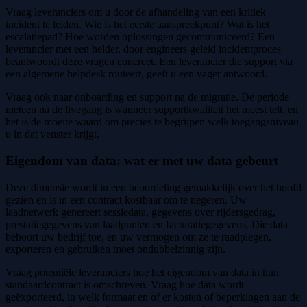
Vraag leveranciers om u door de afhandeling van een kritiek
incident te leiden. Wie is het eerste aanspreekpunt? Wat is het
escalatiepad? Hoe worden oplossingen gecommuniceerd? Een
leverancier met een helder, door engineers geleid incidentproces
beantwoordt deze vragen concreet. Een leverancier die support via
een algemene helpdesk routeert, geeft u een vager antwoord.
Vraag ook naar onboarding en support na de migratie. De periode
meteen na de livegang is wanneer supportkwaliteit het meest telt, en
het is de moeite waard om precies te begrijpen welk toegangsniveau
u in dat venster krijgt.
Eigendom van data: wat er met uw data gebeurt
Deze dimensie wordt in een beoordeling gemakkelijk over het hoofd
gezien en is in een contract kostbaar om te negeren. Uw
laadnetwerk genereert sessiedata, gegevens over rijdersgedrag,
prestatiegegevens van laadpunten en facturatiegegevens. Die data
behoort uw bedrijf toe, en uw vermogen om ze te raadplegen,
exporteren en gebruiken moet ondubbelzinnig zijn.
Vraag potentiële leveranciers hoe het eigendom van data in hun
standaardcontract is omschreven. Vraag hoe data wordt
geëxporteerd, in welk formaat en of er kosten of beperkingen aan de