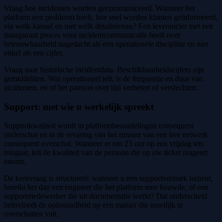
Vraag hoe incidenten worden gecommuniceerd. Wanneer het
platform een probleem heeft, hoe snel worden klanten geïnformeerd,
via welk kanaal en met welk detailniveau? Een leverancier met een
transparant proces voor incidentcommunicatie heeft over
betrouwbaarheid nagedacht als een operationele discipline en niet
enkel als een cijfer.
Vraag naar historische incidentdata. Beschikbaarheidscijfers zijn
gemiddelden. Wat operationeel telt, is de frequentie en duur van
incidenten, en of het patroon over tijd verbetert of verslechtert.
Support: met wie u werkelijk spreekt
Supportkwaliteit wordt in platformbeoordelingen consequent
onderschat en in de ervaring van het runnen van een live netwerk
consequent overschat. Wanneer er om 23 uur op een vrijdag iets
misgaat, telt de kwaliteit van de persoon die op uw ticket reageert
enorm.
De kernvraag is structureel: wanneer u een supportverzoek indient,
bereikt het dan een engineer die het platform mee bouwde, of een
supportmedewerker die uit documentatie werkt? Dat onderscheid
beïnvloedt de oplossnelheid op een manier die moeilijk te
overschatten valt.