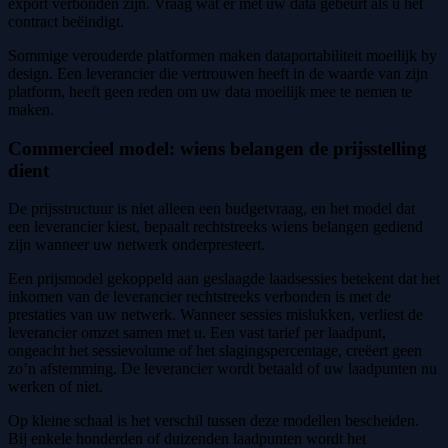
export verbonden zijn. Vraag wat er met uw data gebeurt als u het
contract beëindigt.
Sommige verouderde platformen maken dataportabiliteit moeilijk by
design. Een leverancier die vertrouwen heeft in de waarde van zijn
platform, heeft geen reden om uw data moeilijk mee te nemen te
maken.
Commercieel model: wiens belangen de prijsstelling
dient
De prijsstructuur is niet alleen een budgetvraag, en het model dat
een leverancier kiest, bepaalt rechtstreeks wiens belangen gediend
zijn wanneer uw netwerk onderpresteert.
Een prijsmodel gekoppeld aan geslaagde laadsessies betekent dat het
inkomen van de leverancier rechtstreeks verbonden is met de
prestaties van uw netwerk. Wanneer sessies mislukken, verliest de
leverancier omzet samen met u. Een vast tarief per laadpunt,
ongeacht het sessievolume of het slagingspercentage, creëert geen
zo’n afstemming. De leverancier wordt betaald of uw laadpunten nu
werken of niet.
Op kleine schaal is het verschil tussen deze modellen bescheiden.
Bij enkele honderden of duizenden laadpunten wordt het