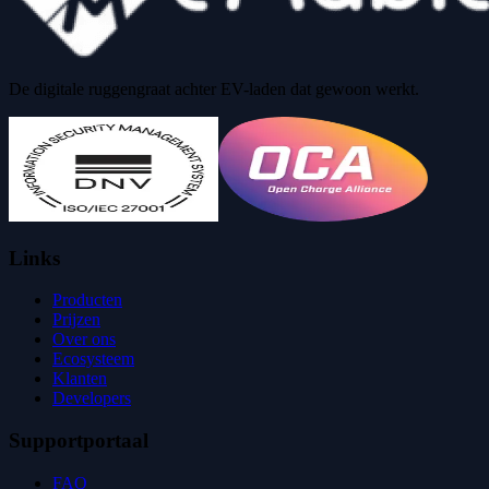
De digitale ruggengraat achter EV-laden dat gewoon werkt.
Links
Producten
Prijzen
Over ons
Ecosysteem
Klanten
Developers
Supportportaal
FAQ