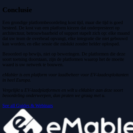
Conclusie
Een grondige platformbeoordeling kost tijd, maar die tijd is goed
besteed. De kost van een platform kiezen dat onderpresteert op
architectuur, betrouwbaarheid of support stapelt zich op: elke maand
dat uw team de overhead opvangt, elke integratie die niet gebouwd
kan worden, en elke sessie die mislukt zonder helder oplospad.
Beoordeel op bewijs, niet op beweringen. De platformen die deze
soort toetsing doorstaan, zijn de platformen waarop het de moeite
waard is uw netwerk te bouwen.
eMabler is een platform voor laadbeheer voor EV-laadexploitanten
in heel Europa.
Vergelijkt u EV-laadplatformen en wilt u eMabler aan deze soort
beoordeling onderwerpen, dan praten we graag met u.
See all Guides & Webinars