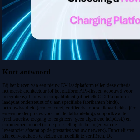
Kort antwoord
Bij het kiezen van een nieuw EV-laadplatform tellen deze criteria
het meest: architectuur (of het platform API-first en gebouwd voor
integratie is), hardwarecompatibiliteit (of het elk OCPP-conform
laadpunt ondersteunt of u aan specifieke fabrikanten bindt),
betrouwbaarheid (een concreet, verifieerbaar beschikbaarheidscijfer
en een helder proces voor incidentafhandeling), supportkwaliteit
(rechtstreekse toegang tot engineers, geen algemene helpdesk) en
commercieel model (of de prijsstelling de belangen van de
leverancier afstemt op de prestaties van uw netwerk). Functielijsten
zijn eenvoudig op te stellen en moeilijk te verifiëren. De