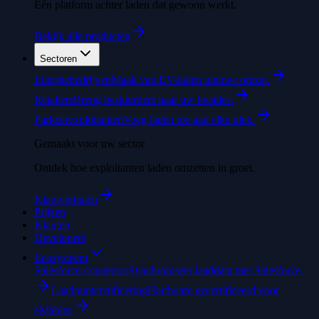
Eén platform achter laden dat gewoon werkt.
Bekijk alle producten
Sectoren
Energiebedrijven
Maak van EV-laden nieuwe omzet.
Retailers
Breng bestuurders naar uw locaties.
Parkeerexploitanten
Voeg laden toe aan elke plek.
Gemaakt voor uw sector
Ontdek hoe exploitanten laden omzetten in groei.
Klantverhalen
Prijzen
Klanten
Developers
Ecosysteem
Salesforce-connector
Synchroniseer laaddata met Salesforce.
Laadpuntcertificering
Hardware gecertificeerd voor
eMabler.