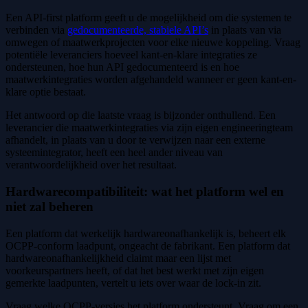
Een API-first platform geeft u de mogelijkheid om die systemen te
verbinden via
gedocumenteerde, stabiele API’s
in plaats van via
omwegen of maatwerkprojecten voor elke nieuwe koppeling. Vraag
potentiële leveranciers hoeveel kant-en-klare integraties ze
ondersteunen, hoe hun API gedocumenteerd is en hoe
maatwerkintegraties worden afgehandeld wanneer er geen kant-en-
klare optie bestaat.
Het antwoord op die laatste vraag is bijzonder onthullend. Een
leverancier die maatwerkintegraties via zijn eigen engineeringteam
afhandelt, in plaats van u door te verwijzen naar een externe
systeemintegrator, heeft een heel ander niveau van
verantwoordelijkheid over het resultaat.
Hardwarecompatibiliteit: wat het platform wel en
niet zal beheren
Een platform dat werkelijk hardwareonafhankelijk is, beheert elk
OCPP-conform laadpunt, ongeacht de fabrikant. Een platform dat
hardwareonafhankelijkheid claimt maar een lijst met
voorkeurspartners heeft, of dat het best werkt met zijn eigen
gemerkte laadpunten, vertelt u iets over waar de lock-in zit.
Vraag welke OCPP-versies het platform ondersteunt. Vraag om een