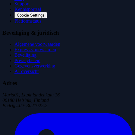
Support
Kennisportaal
Cookie Settings
Platformstatus
Beveiliging & juridisch
Algemene voorwaarden
Express-voorwaarden
Beveiliging
Privacybeleid
Gegevensverwerking
AI-overzicht
Adres
Maria01, Lapinlahdenkatu 16
00180 Helsinki, Finland
Bedrijfs-ID
:
3021922-2