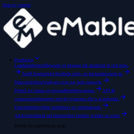
Skip to content
Producten
Laadpuntbeheer
Bewaak en bestuur elk laadpunt in real time.
Tariff Engine
Stel flexibele prijs- en facturatieregels in.
Data-inzichten
Analyses over uw hele netwerk.
Pulse
Live status en gezondheidsbewaking.
API &
connectoren
Integreer met de systemen die u al gebruikt.
Energiebeheer
Slim lastbeheer en optimalisatie.
Ad-hocbetaling
Laat bestuurders betalen zonder account.
Bekijk het platform in actie