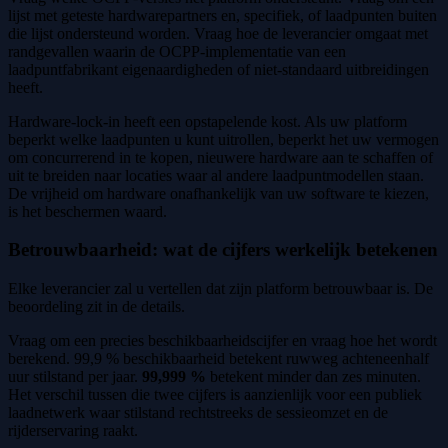
lijst met geteste hardwarepartners en, specifiek, of laadpunten buiten
die lijst ondersteund worden. Vraag hoe de leverancier omgaat met
randgevallen waarin de OCPP-implementatie van een
laadpuntfabrikant eigenaardigheden of niet-standaard uitbreidingen
heeft.
Hardware-lock-in heeft een opstapelende kost. Als uw platform
beperkt welke laadpunten u kunt uitrollen, beperkt het uw vermogen
om concurrerend in te kopen, nieuwere hardware aan te schaffen of
uit te breiden naar locaties waar al andere laadpuntmodellen staan.
De vrijheid om hardware onafhankelijk van uw software te kiezen,
is het beschermen waard.
Betrouwbaarheid: wat de cijfers werkelijk betekenen
Elke leverancier zal u vertellen dat zijn platform betrouwbaar is. De
beoordeling zit in de details.
Vraag om een precies beschikbaarheidscijfer en vraag hoe het wordt
berekend. 99,9 % beschikbaarheid betekent ruwweg achteneenhalf
uur stilstand per jaar.
99,999 %
betekent minder dan zes minuten.
Het verschil tussen die twee cijfers is aanzienlijk voor een publiek
laadnetwerk waar stilstand rechtstreeks de sessieomzet en de
rijderservaring raakt.