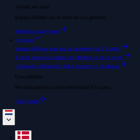
Verbind uw stack
Koppel eMabler aan de tools die u al gebruikt.
Verken het ecosysteem
Over ons
Werken bij
Bouw mee aan de toekomst van EV-laden.
Blog & nieuws
Het laatste van eMabler en uit de sector.
Gidsen & webinars
Leer laden lanceren en opschalen.
Over eMabler
Het open platform achter betrouwbaar EV-laden.
Ons verhaal