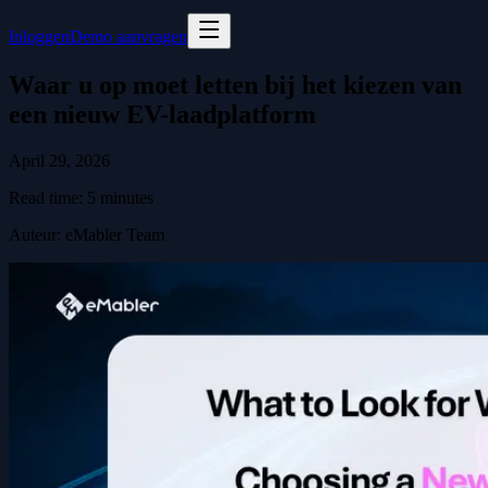
Inloggen
Demo aanvragen
Waar u op moet letten bij het kiezen van
een nieuw EV-laadplatform
April 29, 2026
Read time:
5
minutes
Auteur
:
eMabler Team