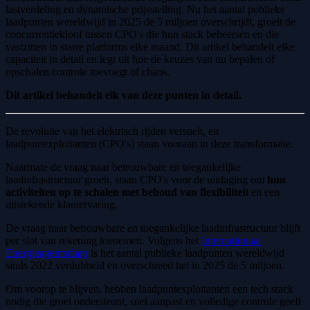
lastverdeling en dynamische prijsstelling. Nu het aantal publieke
laadpunten wereldwijd in 2025 de 5 miljoen overschrijdt, groeit de
concurrentiekloof tussen CPO's die hun stack beheersen en die
vastzitten in starre platforms elke maand. Dit artikel behandelt elke
capaciteit in detail en legt uit hoe de keuzes van nu bepalen of
opschalen controle toevoegt of chaos.
Dit artikel behandelt elk van deze punten in detail.
De revolutie van het elektrisch rijden versnelt, en
laadpuntexploitanten (CPO's) staan vooraan in deze transformatie.
Naarmate de vraag naar betrouwbare en toegankelijke
laadinfrastructuur groeit, staan CPO's voor de uitdaging om
hun
activiteiten op te schalen met behoud van flexibiliteit
en een
uitstekende klantervaring.
De vraag naar betrouwbare en toegankelijke laadinfrastructuur blijft
per slot van rekening toenemen. Volgens het
Internationaal
Energieagentschap
is het aantal publieke laadpunten wereldwijd
sinds 2022 verdubbeld en overschreed het in 2025 de 5 miljoen.
Om voorop te blijven, hebben laadpuntexploitanten een tech stack
nodig die groei ondersteunt, snel aanpast en volledige controle geeft