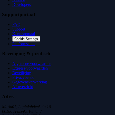
Developers
Supportportaal
FAQ
Support
Kennisportaal
Cookie Settings
Platformstatus
Beveiliging & juridisch
Algemene voorwaarden
Express-voorwaarden
Beveiliging
Privacybeleid
Gegevensverwerking
AI-overzicht
Adres
Maria01, Lapinlahdenkatu 16
00180 Helsinki, Finland