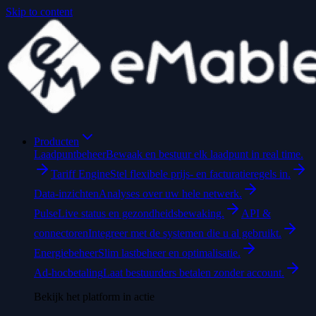
Skip to content
Producten
Laadpuntbeheer
Bewaak en bestuur elk laadpunt in real time.
Tariff Engine
Stel flexibele prijs- en facturatieregels in.
Data-inzichten
Analyses over uw hele netwerk.
Pulse
Live status en gezondheidsbewaking.
API &
connectoren
Integreer met de systemen die u al gebruikt.
Energiebeheer
Slim lastbeheer en optimalisatie.
Ad-hocbetaling
Laat bestuurders betalen zonder account.
Bekijk het platform in actie