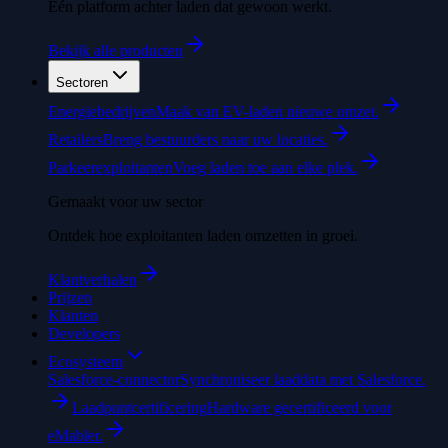
Eén platform achter laden dat gewoon werkt.
Bekijk alle producten
Sectoren
Energiebedrijven
Maak van EV-laden nieuwe omzet.
Retailers
Breng bestuurders naar uw locaties.
Parkeerexploitanten
Voeg laden toe aan elke plek.
Gemaakt voor uw sector
Ontdek hoe exploitanten laden omzetten in groei.
Klantverhalen
Prijzen
Klanten
Developers
Ecosysteem
Salesforce-connector
Synchroniseer laaddata met Salesforce.
Laadpuntcertificering
Hardware gecertificeerd voor
eMabler.