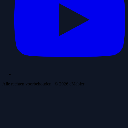
Alle rechten voorbehouden
| ©
2026
eMabler