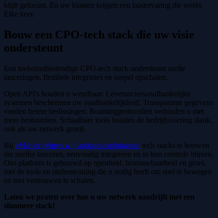
blijft gefocust. En uw klanten krijgen een laadervaring die werkt.
Elke keer.
Bouw een CPO-tech stack die uw visie
ondersteunt
Een toekomstbestendige CPO-tech stack ondersteunt snelle
lanceringen, flexibele integraties en soepel opschalen.
Open API's houden u wendbaar. Leveranciersonafhankelijke
systemen beschermen uw onafhankelijkheid. Transparante gegevens
voeden betere beslissingen. Roamingprotocollen verbinden u met
meer bestuurders. Schaalbare tools houden de bedrijfsvoering slank,
ook als uw netwerk groeit.
Bij
eMabler helpen wij laadpuntexploitanten
tech stacks te bouwen
die sneller lanceren, eenvoudig integreren en in hun controle blijven.
Ons platform is gebouwd op openheid, betrouwbaarheid en groei,
met de tools en ondersteuning die u nodig heeft om snel te bewegen
en met vertrouwen te schalen.
Laten we praten over hoe u uw netwerk aandrijft met een
slimmere stack!