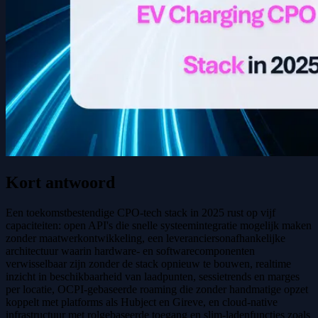
Kort antwoord
Een toekomstbestendige CPO-tech stack in 2025 rust op vijf
capaciteiten: open API's die snelle systeemintegratie mogelijk maken
zonder maatwerkontwikkeling, een leveranciersonafhankelijke
architectuur waarin hardware- en softwarecomponenten
verwisselbaar zijn zonder de stack opnieuw te bouwen, realtime
inzicht in beschikbaarheid van laadpunten, sessietrends en marges
per locatie, OCPI-gebaseerde roaming die zonder handmatige opzet
koppelt met platforms als Hubject en Gireve, en cloud-native
infrastructuur met rolgebaseerde toegang en slim-ladenfuncties zoals