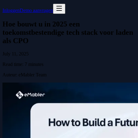
Inloggen
Demo aanvragen
Hoe bouwt u in 2025 een
toekomstbestendige tech stack voor laden
als CPO
July 11, 2025
Read time:
7
minutes
Auteur
:
eMabler Team