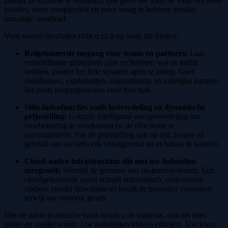
zonder de controle te verliezen. Die geeft uw team de tools om meer
locaties, meer complexiteit en meer vraag te beheren zonder
onnodige overhead.
Voor soepel opschalen richt u zich op tools die bieden:
Rolgebaseerde toegang voor teams en partners:
Laat
verschillende gebruikers zien en beheren wat ze nodig
hebben, zonder het hele systeem open te zetten. Geef
installateurs, exploitanten, supportteams en zakelijke partners
het juiste toegangsniveau voor hun taak.
Slim-ladenfuncties zoals lastverdeling en dynamische
prijsstelling:
Gebruik intelligente energieverdeling om
overbelasting te voorkomen en de efficiëntie te
maximaliseren. Pas de prijsstelling aan op tijd, locatie of
gebruik om uw netwerk winstgevend en in balans te houden.
Cloud-native infrastructuur die met uw behoeften
meegroeit:
Vermijd de grenzen van on-premsystemen. Een
cloudgebaseerde opzet schaalt automatisch, ondersteunt
updates zonder downtime en houdt de prestaties consistent
terwijl uw netwerk groeit.
Met de juiste technische basis houdt u de controle, ook als alles
groter en sneller wordt. Uw activiteiten blijven efficiënt. Uw team