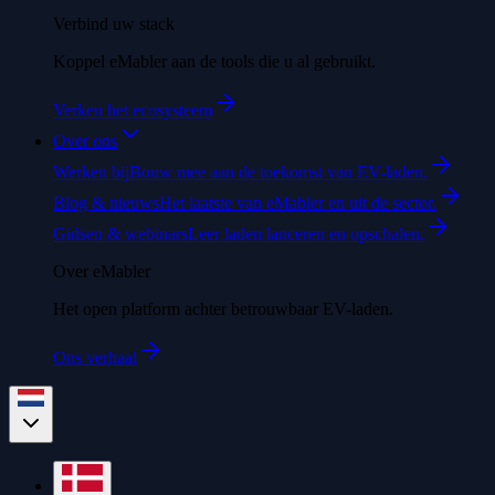
Verbind uw stack
Koppel eMabler aan de tools die u al gebruikt.
Verken het ecosysteem
Over ons
Werken bij
Bouw mee aan de toekomst van EV-laden.
Blog & nieuws
Het laatste van eMabler en uit de sector.
Gidsen & webinars
Leer laden lanceren en opschalen.
Over eMabler
Het open platform achter betrouwbaar EV-laden.
Ons verhaal