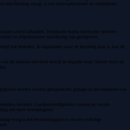
ken ontwikkeling vraagt, is een veelvoorkomende en vermijdbare
cessen correct afhandelt. Technische teams moeten het opnieuw
uraties en prijsstructuren nauwkeurig zijn gemigreerd.
drijf zou besteden. In organisaties waar de bezetting krap is, kan dit
wat die mensen niet doen terwijl de migratie loopt. Interne inzet als
len.
Die gegevens moeten worden geëxporteerd, gemapt op het datamodel van
sistenties bevatten. Laadpuntconfiguraties kunnen per locatie
lling niet meer weerspiegelen.
n vraag vroeg in het beoordelingsproces om een volledige
eeft.