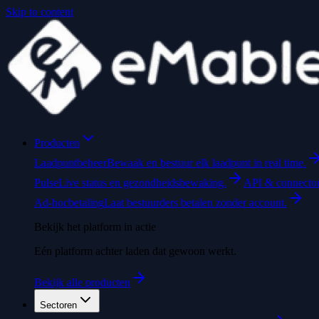
Skip to content
Producten
Laadpuntbeheer
Bewaak en bestuur elk laadpunt in real time.
Pulse
Live status en gezondheidsbewaking.
API & connecto
Ad-hocbetaling
Laat bestuurders betalen zonder account.
Bekijk het platform in actie
Eén platform achter laden dat gewoon werkt.
Bekijk alle producten
Sectoren