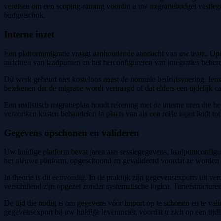
vereisen om een scoping-raming voordat u uw migratiebudget vastlegt
budgetschok.
Interne inzet
Een platformmigratie vraagt aanhoudende aandacht van uw team. Oper
inrichten van laadpunten en het herconfigureren van integraties beher
Dit werk gebeurt niet kosteloos naast de normale bedrijfsvoering. Ieman
betekenen dat de migratie wordt vertraagd of dat elders een tijdelijk 
Een realistisch migratieplan houdt rekening met de interne uren die he
verzonken kosten behandelen in plaats van als een reële input leidt tot
Gegevens opschonen en valideren
Uw huidige platform bevat jaren aan sessiegegevens, laadpuntconfigu
het nieuwe platform, opgeschoond en gevalideerd voordat ze worden
In theorie is dit eenvoudig. In de praktijk zijn gegevensexports uit 
verschillend zijn opgezet zonder systematische logica. Tariefstructure
De tijd die nodig is om gegevens vóór import op te schonen en te vali
gegevensexport bij uw huidige leverancier, voordat u zich op een tijdl