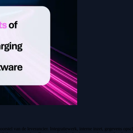
voorstel van de leverancier. Integratiewerk, interne inzet, gegevens op