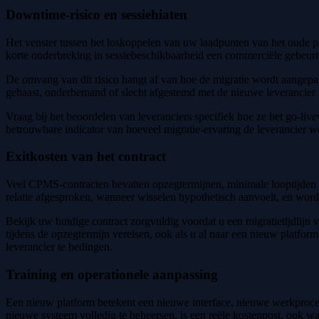
Downtime-risico en sessiehiaten
Het venster tussen het loskoppelen van uw laadpunten van het oude pl
korte onderbreking in sessiebeschikbaarheid een commerciële gebeurt
De omvang van dit risico hangt af van hoe de migratie wordt aangepakt
gehaast, onderbemand of slecht afgestemd met de nieuwe leverancier ve
Vraag bij het beoordelen van leveranciers specifiek hoe ze het go-livev
betrouwbare indicator van hoeveel migratie-ervaring de leverancier we
Exitkosten van het contract
Veel CPMS-contracten bevatten opzegtermijnen, minimale looptijden o
relatie afgesproken, wanneer wisselen hypothetisch aanvoelt, en word
Bekijk uw huidige contract zorgvuldig voordat u een migratietijdlijn 
tijdens de opzegtermijn vereisen, ook als u al naar een nieuw platf
leverancier te bedingen.
Training en operationele aanpassing
Een nieuw platform betekent een nieuwe interface, nieuwe werkproce
nieuwe systeem volledig te beheersen, is een reële kostenpost, ook w