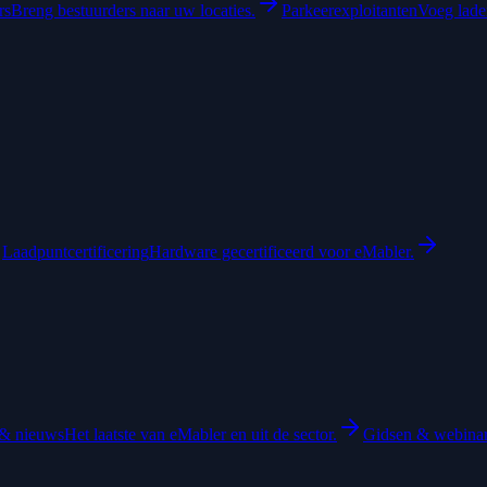
rs
Breng bestuurders naar uw locaties.
Parkeerexploitanten
Voeg laden
Laadpuntcertificering
Hardware gecertificeerd voor eMabler.
& nieuws
Het laatste van eMabler en uit de sector.
Gidsen & webina