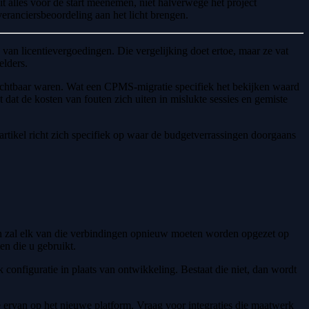
t alles vóór de start meenemen, niet halverwege het project
veranciersbeoordeling aan het licht brengen.
an licentievergoedingen. Die vergelijking doet ertoe, maar ze vat
elders.
et zichtbaar waren. Wat een CPMS-migratie specifiek het bekijken waard
 dat de kosten van fouten zich uiten in mislukte sessies en gemiste
t artikel richt zich specifiek op waar de budgetverrassingen doorgaans
dan zal elk van die verbindingen opnieuw moeten worden opgezet op
en die u gebruikt.
 configuratie in plaats van ontwikkeling. Bestaat die niet, dan wordt
ke ervan op het nieuwe platform. Vraag voor integraties die maatwerk