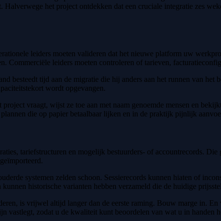
. Halverwege het project ontdekken dat een cruciale integratie zes we
ationele leiders moeten valideren dat het nieuwe platform uw werkpro
en. Commerciële leiders moeten controleren of tarieven, facturatieconfig
d besteedt tijd aan de migratie die hij anders aan het runnen van het be
capaciteitstekort wordt opgevangen.
t project vraagt, wijst ze toe aan met naam genoemde mensen en bekijkt 
 plannen die op papier betaalbaar lijken en in de praktijk pijnlijk aanvoe
raties, tariefstructuren en mogelijk bestuurders- of accountrecords. 
 geïmporteerd.
verouderde systemen zelden schoon. Sessierecords kunnen hiaten of incon
n kunnen historische varianten hebben verzameld die de huidige prijsste
deren, is vrijwel altijd langer dan de eerste raming. Bouw marge in. E
ijn vastlegt, zodat u de kwaliteit kunt beoordelen van wat u in handen h