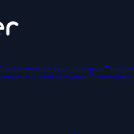
Tariff Engine
Stel flexibele prijs- en facturatieregels in.
Data-inzich
ren
Integreer met de systemen die u al gebruikt.
Energiebeheer
Slim l