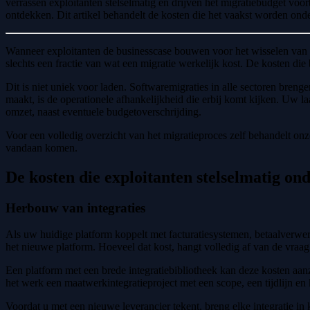
verrassen exploitanten stelselmatig en drijven het migratiebudget voo
ontdekken. Dit artikel behandelt de kosten die het vaakst worden onde
Wanneer exploitanten de businesscase bouwen voor het wisselen van la
slechts een fractie van wat een migratie werkelijk kost. De kosten die 
Dit is niet uniek voor laden. Softwaremigraties in alle sectoren breng
maakt, is de operationele afhankelijkheid die erbij komt kijken. Uw l
omzet, naast eventuele budgetoverschrijding.
Voor een volledig overzicht van het migratieproces zelf behandelt on
vandaan komen.
De kosten die exploitanten stelselmatig on
Herbouw van integraties
Als uw huidige platform koppelt met facturatiesystemen, betaalverwe
het nieuwe platform. Hoeveel dat kost, hangt volledig af van de vraag
Een platform met een brede integratiebibliotheek kan deze kosten aanzi
het werk een maatwerkintegratieproject met een scope, een tijdlijn en
Voordat u met een nieuwe leverancier tekent, breng elke integratie in