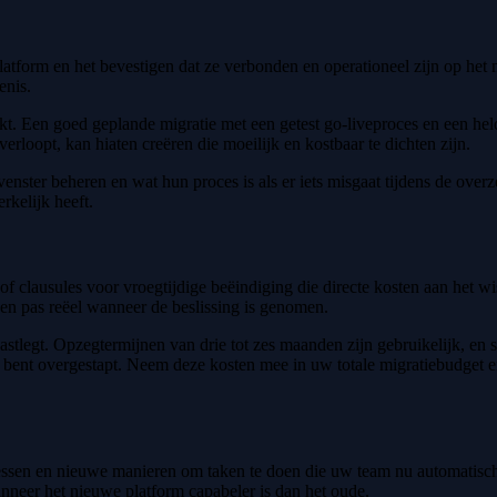
atform en het bevestigen dat ze verbonden en operationeel zijn op het n
enis.
. Een goed geplande migratie met een getest go-liveproces en een helde
rloopt, kan hiaten creëren die moeilijk en kostbaar te dichten zijn.
enster beheren en wat hun proces is als er iets misgaat tijdens de overze
rkelijk heeft.
f clausules voor vroegtijdige beëindiging die directe kosten aan het
en pas reëel wanneer de beslissing is genomen.
vastlegt. Opzegtermijnen van drie tot zes maanden zijn gebruikelijk, en
orm bent overgestapt. Neem deze kosten mee in uw totale migratiebudge
ssen en nieuwe manieren om taken te doen die uw team nu automatisch a
anneer het nieuwe platform capabeler is dan het oude.