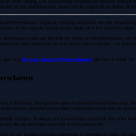
rbij de eerste raming. Een nauwkeurige businesscase bouwen betekent di
rschat bij een platformwissel, samen met de vragen die ze tijdens de le
adbeheersoftware, begint de oefening doorgaans met een vergelijking v
bepalen of een migratie binnen budget landt, of er fors overheen, zitten 
en stelselmatig kosten aan het licht die tijdens de beoordelingsfase ni
aadnetwerk moet gedurende het hele proces blijven draaien, wat betekent
ze gids over
hoe u uw laadactiviteiten migreert
elke fase in detail. Di
derschatten
rkers, CRM-tools, klantgerichte apps of energiebeheerinfrastructuur, 
 of het nieuwe platform kant-en-klare connectoren heeft voor de system
enlijk verlagen. Bestaat er een kant-en-klare connector, dan is het werk
 kosten die aan het begin makkelijk worden onderschat.
 kaart die uw huidige platform ondersteunt en bevestig de status van el