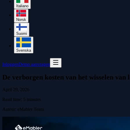
Italiano
Norsk
Suomi
Svenska
Inloggen
Demo aanvragen
De verborgen kosten van het wisselen van
April 29, 2026
Read time:
5
minutes
Auteur
:
eMabler Team