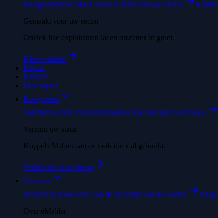
Energiebedrijven
Maak van EV-laden nieuwe omzet.
Retaile
Gemaakt voor uw sector
Ontdek hoe exploitanten laden omzetten in groei.
Klantverhalen
Prijzen
Klanten
Developers
Ecosysteem
Salesforce-connector
Synchroniseer laaddata met Salesforce.
Verbind uw stack
Koppel eMabler aan de tools die u al gebruikt.
Verken het ecosysteem
Over ons
Werken bij
Bouw mee aan de toekomst van EV-laden.
Blog 
Over eMabler