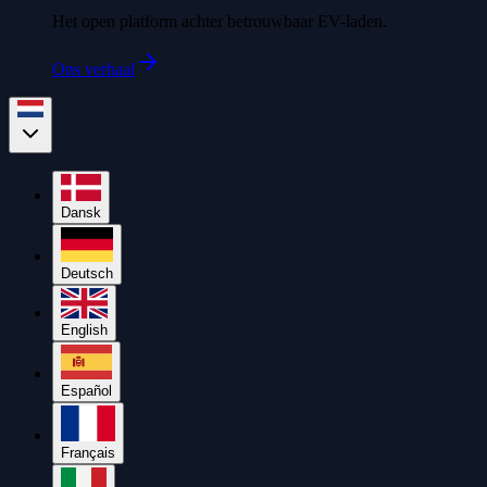
Het open platform achter betrouwbaar EV-laden.
Ons verhaal
Dansk
Deutsch
English
Español
Français