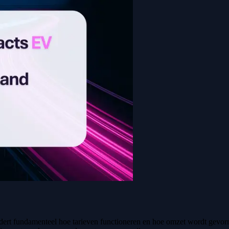
dert fundamenteel hoe tarieven functioneren en hoe omzet wordt gevorm