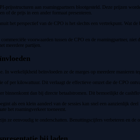
PI-prijsstructuren aan roamingpartners blootgesteld. Deze prijzen word
n of de prijs in een ander formaat presenteren.
Vanuit het perspectief van de CPO is het slechts een vertrekpunt. Wat de 
e commerciële voorwaarden tussen de CPO en de roamingpartner, niet de u
met meerdere partijen.
ïnvloeden
 In werkelijkheid beïnvloeden ze de marges op meerdere manieren teg
of per kilowattuur. Dit verlaagt de effectieve omzet die de CPO ontvang
er binnenkomt dan bij directe betaalstromen. Dit bemoeilijkt de cashfl
gint als een klein aandeel van de sessies kan snel een aanzienlijk dee
rmate het roamingverkeer toeneemt.
n ze eenvoudig te onderschatten. Benuttingscijfers verbeteren en de o
spresentatie bij laden