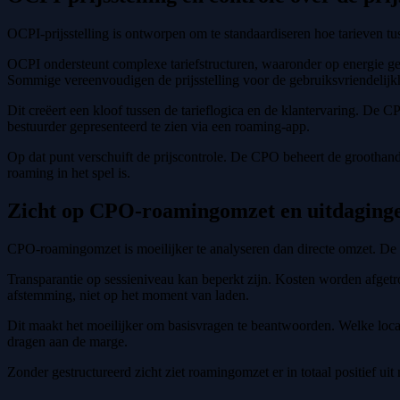
OCPI-prijsstelling is ontworpen om te standaardiseren hoe tarieven tu
OCPI ondersteunt complexe tariefstructuren, waaronder op energie geba
Sommige vereenvoudigen de prijsstelling voor de gebruiksvriendelij
Dit creëert een kloof tussen de tarieflogica en de klantervaring. De
bestuurder gepresenteerd te zien via een roaming-app.
Op dat punt verschuift de prijscontrole. De CPO beheert de groothande
roaming in het spel is.
Zicht op CPO-roamingomzet en uitdaginge
CPO-roamingomzet is moeilijker te analyseren dan directe omzet. De
Transparantie op sessieniveau kan beperkt zijn. Kosten worden afget
afstemming, niet op het moment van laden.
Dit maakt het moeilijker om basisvragen te beantwoorden. Welke loca
dragen aan de marge.
Zonder gestructureerd zicht ziet roamingomzet er in totaal positief u