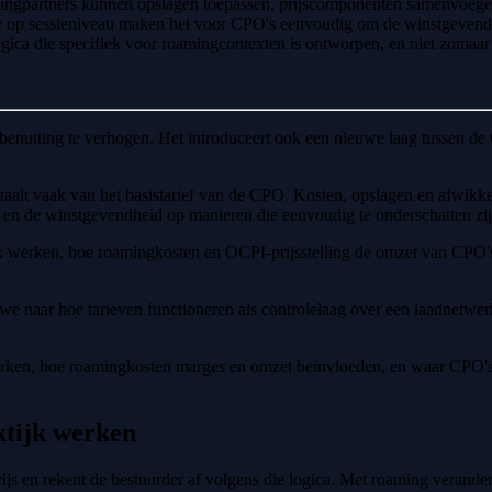
amingpartners kunnen opslagen toepassen, prijscomponenten samenvoegen
ge op sessieniveau maken het voor CPO's eenvoudig om de winstgevendh
logica die specifiek voor roamingcontexten is ontworpen, en niet zomaar
enutting te verhogen. Het introduceert ook een nieuwe laag tussen de C
n betaalt vaak van het basistarief van de CPO. Kosten, opslagen en afw
ie en de winstgevendheid op manieren die eenvoudig te onderschatten zij
k werken, hoe roamingkosten en OCPI-prijsstelling de omzet van CPO's 
e naar hoe tarieven functioneren als controlelaag over een laadnetwer
k werken, hoe roamingkosten marges en omzet beïnvloeden, en waar CPO'
ktijk werken
 prijs en rekent de bestuurder af volgens die logica. Met roaming verander