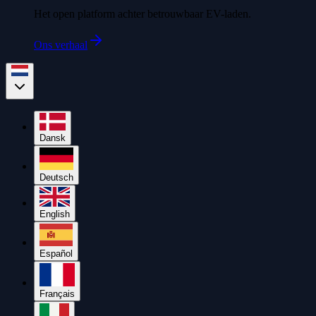
Het open platform achter betrouwbaar EV-laden.
Ons verhaal
Dansk
Deutsch
English
Español
Français