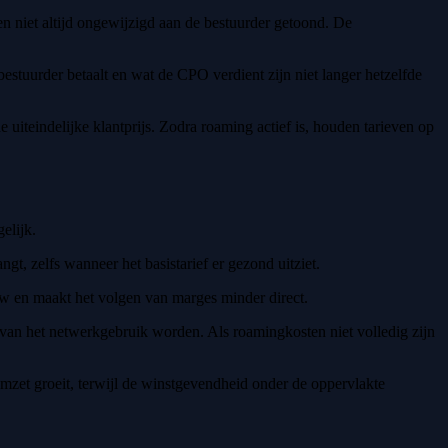
en niet altijd ongewijzigd aan de bestuurder getoond. De
bestuurder betaalt en wat de CPO verdient zijn niet langer hetzelfde
iteindelijke klantprijs. Zodra roaming actief is, houden tarieven op
elijk.
t, zelfs wanneer het basistarief er gezond uitziet.
ow en maakt het volgen van marges minder direct.
l van het netwerkgebruik worden. Als roamingkosten niet volledig zijn
mzet groeit, terwijl de winstgevendheid onder de oppervlakte