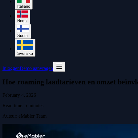
Italiano
Norsk
Suomi
Svenska
Inloggen
Demo aanvragen
Hoe roaming laadtarieven en omzet beïnvl
February 4, 2026
Read time:
5
minutes
Auteur
:
eMabler Team