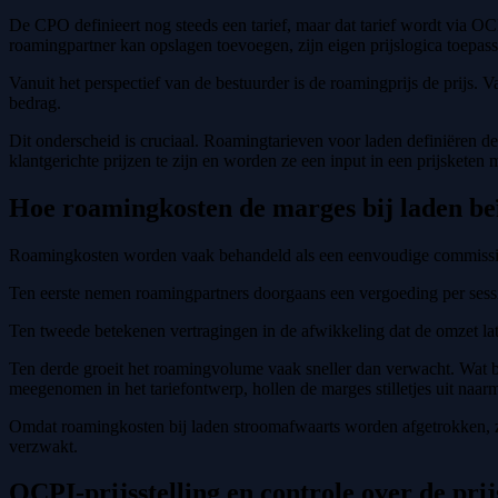
De CPO definieert nog steeds een tarief, maar dat tarief wordt via OC
roamingpartner kan opslagen toevoegen, zijn eigen prijslogica toepasse
Vanuit het perspectief van de bestuurder is de roamingprijs de prijs. 
bedrag.
Dit onderscheid is cruciaal. Roamingtarieven voor laden definiëren d
klantgerichte prijzen te zijn en worden ze een input in een prijsketen 
Hoe roamingkosten de marges bij laden be
Roamingkosten worden vaak behandeld als een eenvoudige commissie.
Ten eerste nemen roamingpartners doorgaans een vergoeding per sessie 
Ten tweede betekenen vertragingen in de afwikkeling dat de omzet lat
Ten derde groeit het roamingvolume vaak sneller dan verwacht. Wat be
meegenomen in het tariefontwerp, hollen de marges stilletjes uit naa
Omdat roamingkosten bij laden stroomafwaarts worden afgetrokken, zij
verzwakt.
OCPI-prijsstelling en controle over de prij