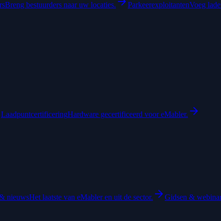
rs
Breng bestuurders naar uw locaties.
Parkeerexploitanten
Voeg laden
Laadpuntcertificering
Hardware gecertificeerd voor eMabler.
& nieuws
Het laatste van eMabler en uit de sector.
Gidsen & webina