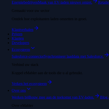
Energiebedrijven
Maak van EV-laden nieuwe omzet.
Retaile
Gemaakt voor uw sector
Ontdek hoe exploitanten laden omzetten in groei.
Klantverhalen
Prijzen
Klanten
Developers
Ecosysteem
Salesforce-connector
Synchroniseer laaddata met Salesforce.
Verbind uw stack
Koppel eMabler aan de tools die u al gebruikt.
Verken het ecosysteem
Over ons
Werken bij
Bouw mee aan de toekomst van EV-laden.
Blog 
Over eMabler