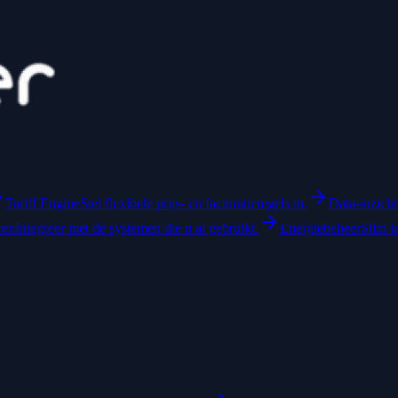
Tariff Engine
Stel flexibele prijs- en facturatieregels in.
Data-inzich
ren
Integreer met de systemen die u al gebruikt.
Energiebeheer
Slim l