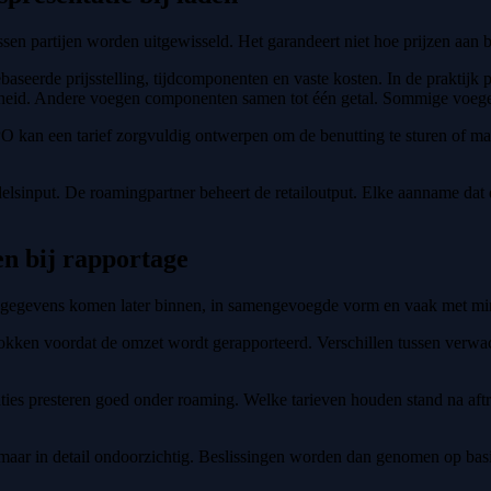
ssen partijen worden uitgewisseld. Het garandeert niet hoe prijzen aan
seerde prijsstelling, tijdcomponenten en vaste kosten. In de praktijk p
kheid. Andere voegen componenten samen tot één getal. Sommige voege
 CPO kan een tarief zorgvuldig ontwerpen om de benutting te sturen of m
lsinput. De roamingpartner beheert de retailoutput. Elke aanname dat de
n bij rapportage
 gegevens komen later binnen, in samengevoegde vorm en vaak met min
rokken voordat de omzet wordt gerapporteerd. Verschillen tussen verwa
ties presteren goed onder roaming. Welke tarieven houden stand na aft
it maar in detail ondoorzichtig. Beslissingen worden dan genomen op bas