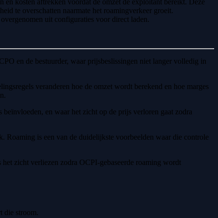
 en kosten aftrekken voordat de omzet de exploitant bereikt. Deze
eid te overschatten naarmate het roamingverkeer groeit.
 overgenomen uit configuraties voor direct laden.
PO en de bestuurder, waar prijsbeslissingen niet langer volledig in
ikkelingsregels veranderen hoe de omzet wordt berekend en hoe marges
n.
beïnvloeden, en waar het zicht op de prijs verloren gaat zodra
k. Roaming is een van de duidelijkste voorbeelden waar die controle
s het zicht verliezen zodra OCPI-gebaseerde roaming wordt
t die stroom.