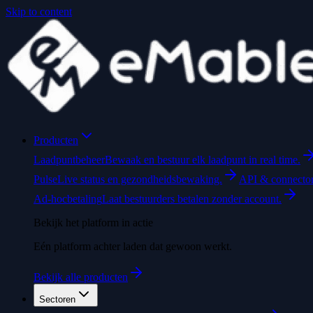
Skip to content
Producten
Laadpuntbeheer
Bewaak en bestuur elk laadpunt in real time.
Pulse
Live status en gezondheidsbewaking.
API & connecto
Ad-hocbetaling
Laat bestuurders betalen zonder account.
Bekijk het platform in actie
Eén platform achter laden dat gewoon werkt.
Bekijk alle producten
Sectoren