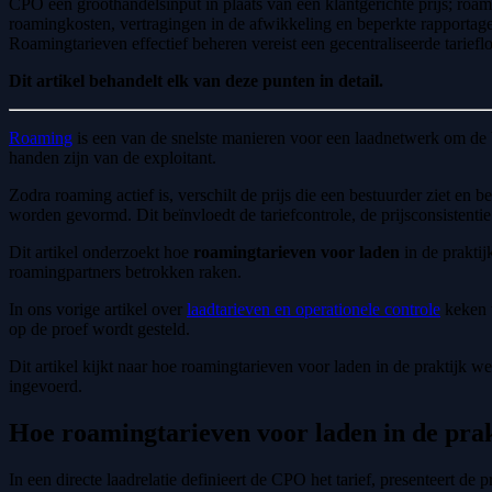
CPO een groothandelsinput in plaats van een klantgerichte prijs; ro
roamingkosten, vertragingen in de afwikkeling en beperkte rapporta
Roamingtarieven effectief beheren vereist een gecentraliseerde tarief
Dit artikel behandelt elk van deze punten in detail.
Roaming
is een van de snelste manieren voor een laadnetwerk om de b
handen zijn van de exploitant.
Zodra roaming actief is, verschilt de prijs die een bestuurder ziet e
worden gevormd. Dit beïnvloedt de tariefcontrole, de prijsconsistent
Dit artikel onderzoekt hoe
roamingtarieven voor laden
in de praktij
roamingpartners betrokken raken.
In ons vorige artikel over
laadtarieven en operationele controle
keken w
op de proef wordt gesteld.
Dit artikel kijkt naar hoe roamingtarieven voor laden in de praktij
ingevoerd.
Hoe roamingtarieven voor laden in de pra
In een directe laadrelatie definieert de CPO het tarief, presenteert de