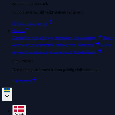
Koppla ihop din stack
Koppla eMabler till verktygen du redan kör.
Utforska ekosystemet
Om oss
Karriär
Var med och bygg framtidens elbilsladdning.
Blogg
& nyheter
Det senaste från eMabler och branschen.
Guider
& webbinarier
Lär dig att lansera och skala laddning.
Om eMabler
Den öppna plattformen bakom pålitlig elbilsladdning.
Vår historia
Dansk