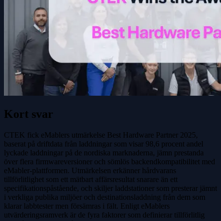
Kort svar
CTEK fick eMablers utmärkelse Best Hardware Partner 2025,
baserat på driftdata från laddningar som visar 98,6 procent andel
lyckade laddningar på de nordiska marknaderna, jämn prestanda
över flera firmwareversioner och sömlös backendkompatibilitet med
eMabler-plattformen. Utmärkelsen erkänner hårdvarans
tillförlitlighet som ett mätbart affärsresultat snarare än ett
specifikationspåstående, och skiljer laddstationer som presterar jämnt
i verkliga publika miljöer och destinationsladdning från dem som
klarar labbtester men försämras i fält. Enligt eMablers
utvärderingsramverk är de fyra faktorer som definierar tillförlitlig