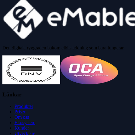
Den digitala ryggraden bakom elbilsladdning som bara fungerar.
Länkar
Produkter
Priser
Om oss
Ekosystem
Kunder
Utvecklare