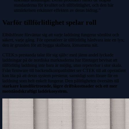
standarderna för kvalitet och tillförlitlighet, och den här
utmärkelsen erkänner effekten av deras bidrag.”
Varför tillförlitlighet spelar roll
Elbilsförare förväntar sig att varje laddning fungerar sömlöst och
säkert, varje gång. För operatörer är tillförlitlig hårdvara inte en lyx;
den är grunden för att bygga skalbara, lönsamma nät.
CTEK:s prestanda talar för sig själv: med jämn andel lyckade
laddningar på de nordiska marknaderna har företaget bevisat att
tillförlitlig laddning inte bara är möjlig, utan repeterbar i stor skala.
Från firmware till backendkompatibilitet ser CTEK till att operatörer
kan lita på att deras system presterar, samtidigt som förare får en
laddning som helt enkelt fungerar. Den pålitligheten översätts till
starkare kundförtroende, lägre driftskostnader och ett mer
motståndskraftigt laddekosystem.