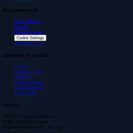
Supportportal
Vanliga frågor
Support
Kunskapsportal
Cookie Settings
Plattformsstatus
Säkerhet & juridik
Villkor
Express-villkor
Säkerhet
Integritetspolicy
Databehandling
AI-översikt
Adress
Maria01, Lapinlahdenkatu 16
00180 Helsinki, Finland
Organisationsnummer
:
3021922-2