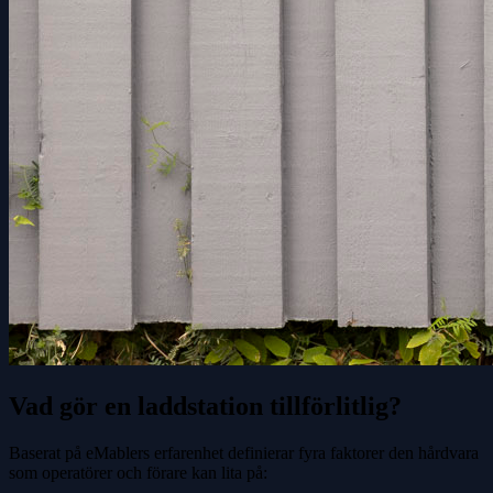
Vad gör en laddstation tillförlitlig?
Baserat på eMablers erfarenhet definierar fyra faktorer den hårdvara
som operatörer och förare kan lita på: