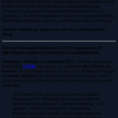
laddhårdvara fysisk hållbarhet, komponenter och produktion av hög
kvalitet, stabil datakommunikation för molnanslutning samt
firmware som prioriterar förbättrad tillförlitlighet framför nya
funktioner. Alla eMabler-utmärkelser avgörs av aggregerad driftdata
från faktiska laddningar, utan jury, nomineringar eller ansökningar.
Den här artikeln går igenom var och en av dessa punkter i
detalj
Det nya erkännandet lyfter fram CTEK:s engagemang för
tillförlitlighet, kvalitet och innovation inom laddhårdvara.
Helsingfors, Finland, 23 september 2025
– eMabler tillkännager
med stolthet
CTEK
som vinnare av utmärkelsen
Best Hardware
Partner
i de allra första eMabler Awards 2025. Erkännandet bygger
på
verklig driftdata
från eMablers plattform och speglar CTEK:s
jämna prestanda och bevisade hårdvarutillförlitlighet över tusentals
laddningar.
”På eMabler hyllar vi partner som levererar pålitliga
lösningar och får elbilsladdning att fungera felfritt för
både förare och operatörer”, säger Juha Stenberg, vd på
eMabler. ”CTEK har konsekvent visat utmärkt
prestanda med 98,6 % andel lyckade laddningar över
tusentals laddningar. Deras produkter håller de högsta