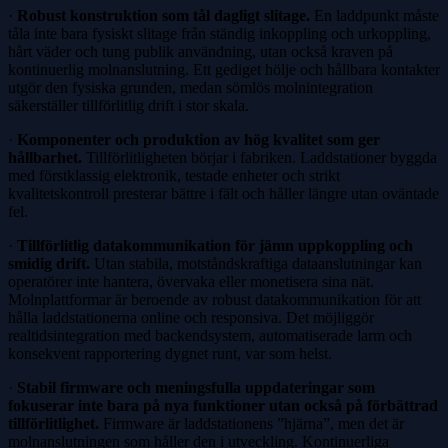
·
Robust konstruktion som tål dagligt slitage.
En laddpunkt måste
tåla inte bara fysiskt slitage från ständig inkoppling och urkoppling,
hårt väder och tung publik användning, utan också kraven på
kontinuerlig molnanslutning. Ett gediget hölje och hållbara kontakter
utgör den fysiska grunden, medan sömlös molnintegration
säkerställer tillförlitlig drift i stor skala.
·
Komponenter och produktion av hög kvalitet som ger
hållbarhet.
Tillförlitligheten börjar i fabriken. Laddstationer byggda
med förstklassig elektronik, testade enheter och strikt
kvalitetskontroll presterar bättre i fält och håller längre utan oväntade
fel.
·
Tillförlitlig datakommunikation för jämn uppkoppling och
smidig drift.
Utan stabila, motståndskraftiga dataanslutningar kan
operatörer inte hantera, övervaka eller monetisera sina nät.
Molnplattformar är beroende av robust datakommunikation för att
hålla laddstationerna online och responsiva. Det möjliggör
realtidsintegration med backendsystem, automatiserade larm och
konsekvent rapportering dygnet runt, var som helst.
·
Stabil firmware och meningsfulla uppdateringar som
fokuserar inte bara på nya funktioner utan också på förbättrad
tillförlitlighet.
Firmware är laddstationens ”hjärna”, men det är
molnanslutningen som håller den i utveckling. Kontinuerliga