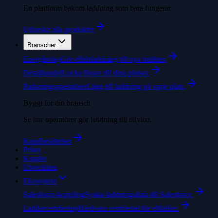
En plattform bakom laddning som bara fungerar.
Utforska alla produkter
Branscher
Energibolag
Gör elbilsladdning till nya intäkter.
Detaljhandel
Locka förare till dina platser.
Parkeringsoperatörer
Lägg till laddning på varje plats.
Byggt för din bransch
Se hur operatörer gör laddning till tillväxt.
Kundberättelser
Priser
Kunder
Utvecklare
Ekosystem
Salesforce-koppling
Synka laddningsdata till Salesforce.
Laddarcertifiering
Hårdvara certifierad för eMabler.