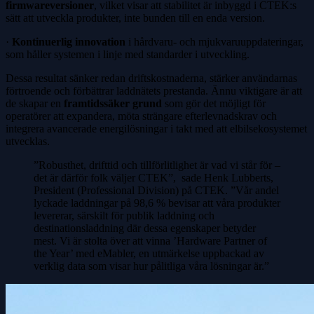
firmwareversioner
, vilket visar att stabilitet är inbyggd i CTEK:s
sätt att utveckla produkter, inte bunden till en enda version.
·
Kontinuerlig innovation
i hårdvaru- och mjukvaruuppdateringar,
som håller systemen i linje med standarder i utveckling.
Dessa resultat sänker redan driftskostnaderna, stärker användarnas
förtroende och förbättrar laddnätets prestanda. Ännu viktigare är att
de skapar en
framtidssäker grund
som gör det möjligt för
operatörer att expandera, möta strängare efterlevnadskrav och
integrera avancerade energilösningar i takt med att elbilsekosystemet
utvecklas.
”Robusthet, drifttid och tillförlitlighet är vad vi står för –
det är därför folk väljer CTEK”, sade Henk Lubberts,
President (Professional Division) på CTEK. ”Vår andel
lyckade laddningar på 98,6 % bevisar att våra produkter
levererar, särskilt för publik laddning och
destinationsladdning där dessa egenskaper betyder
mest. Vi är stolta över att vinna ’Hardware Partner of
the Year’ med eMabler, en utmärkelse uppbackad av
verklig data som visar hur pålitliga våra lösningar är.”