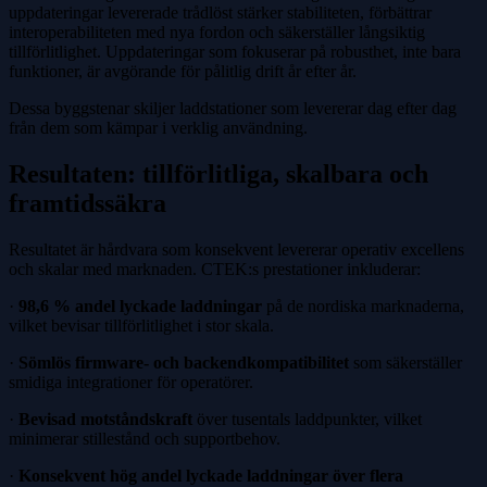
uppdateringar levererade trådlöst stärker stabiliteten, förbättrar
interoperabiliteten med nya fordon och säkerställer långsiktig
tillförlitlighet. Uppdateringar som fokuserar på robusthet, inte bara
funktioner, är avgörande för pålitlig drift år efter år.
Dessa byggstenar skiljer laddstationer som levererar dag efter dag
från dem som kämpar i verklig användning.
Resultaten: tillförlitliga, skalbara och
framtidssäkra
Resultatet är hårdvara som konsekvent levererar operativ excellens
och skalar med marknaden. CTEK:s prestationer inkluderar:
·
98,6 % andel lyckade laddningar
på de nordiska marknaderna,
vilket bevisar tillförlitlighet i stor skala.
·
Sömlös firmware- och backendkompatibilitet
som säkerställer
smidiga integrationer för operatörer.
·
Bevisad motståndskraft
över tusentals laddpunkter, vilket
minimerar stillestånd och supportbehov.
·
Konsekvent hög andel lyckade laddningar över flera