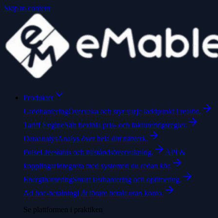
Skip to content
Produkter
Laddhantering
Övervaka och styr varje laddpunkt i realtid.
Tariff Engine
Sätt flexibla pris- och faktureringsregler.
Dataanalys
Analys över hela ditt nätverk.
Pulse
Livestatus och tillståndsövervakning.
API &
kopplingar
Integrera med systemen du redan kör.
Energihantering
Smart lasthantering och optimering.
Ad hoc-betalning
Låt förare betala utan konto.
Se plattformen i praktiken