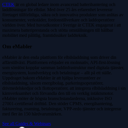
CTEK
är en global ledare inom avancerad batterihantering och
laddlösningar för elbilar. Med över 25 års erfarenhet levererar
företaget tillförlitliga, säkra och innovativa produkter som anlitas av
konsumenter, verkstäder, fordonstillverkare och laddoperatörer
världen över. Med huvudkontor i Sverige är CTEK engagerat i att
maximera batteriprestanda och stötta omställningen till hållbar
mobilitet med pålitlig, framtidssäker laddteknik.
Om eMabler
eMabler är den enda plattform för elbilsladdning som driver din
affärstillväxt. Plattformen erbjuder en molnnativ, API-first-lösning
som sömlöst kopplar samman laddinfrastruktur med digitala tjänster,
energisystem, kundverktyg och betalningar – allt på ett ställe.
Uppdraget bakom eMabler är att hjälpa leverantörer av
elbilsladdning, såsom energibolag, parkeringsoperatörer,
drivmedelskedjor och flottoperatörer, att integrera elbilsladdning i sin
kärnverksamhet och förvandla den till en verklig intäktsmotor.
eMabler möter de högsta branschstandarderna, inklusive ISO
27001-certifierad drifttid. Den stöder CPMS, energihantering,
fakturering, roaming, betalningar, VPP-redo tjänster och integrerar
med fler än 150 hårdvarumärken.
See all Guides & Webinars