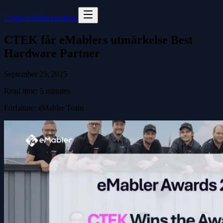
Logga in
Boka en demo
CTEK får eMablers utmärkelse Best
Hardware Partner
September 23, 2025
Read time:
5
minutes
Författare
:
eMabler Team