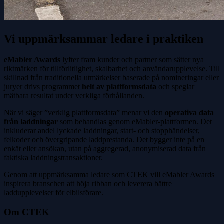
Vi uppmärksammar ledare i praktiken
eMabler Awards
lyfter fram kunder och partner som sätter nya
riktmärken för tillförlitlighet, skalbarhet och användarupplevelse. Till
skillnad från traditionella utmärkelser baserade på nomineringar eller
juryer drivs programmet
helt av plattformsdata
och speglar
mätbara resultat under verkliga förhållanden.
När vi säger ”verklig plattformsdata” menar vi den
operativa data
från laddningar
som behandlas genom eMabler-plattformen. Det
inkluderar andel lyckade laddningar, start- och stopphändelser,
felkoder och övergripande laddprestanda. Det bygger inte på en
enkät eller ansökan, utan på aggregerad, anonymiserad data från
faktiska laddningstransaktioner.
Genom att uppmärksamma ledare som CTEK vill eMabler Awards
inspirera branschen att höja ribban och leverera bättre
laddupplevelser för elbilsförare.
Om CTEK