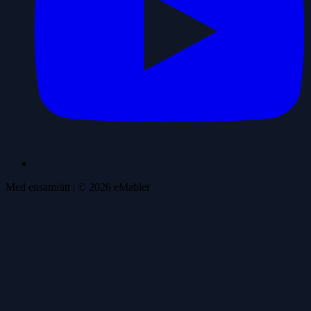
Med ensamrätt
| ©
2026
eMabler