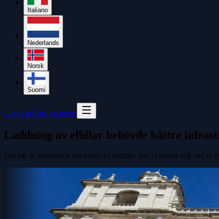
Italiano
Nederlands
Norsk
Suomi
Logga in
Boka en demo
Laddning av elbilar behövde bättre infrast
Det här är berättelsen om varför vi startade, hur vi tänker och vad vi 