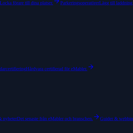
Locka förare till dina platser.
Parkeringsoperatörer
Lägg till laddning 
arcertifiering
Hårdvara certifierad för eMabler.
& nyheter
Det senaste från eMabler och branschen.
Guider & webbin