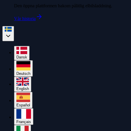
Den öppna plattformen bakom pålitlig elbilsladdning.
Vår historia
Dansk
Deutsch
English
Español
Français