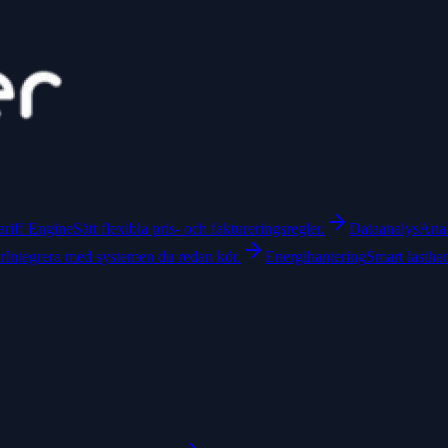
ariff Engine
Sätt flexibla pris- och faktureringsregler.
Dataanalys
Anal
r
Integrera med systemen du redan kör.
Energihantering
Smart lastha