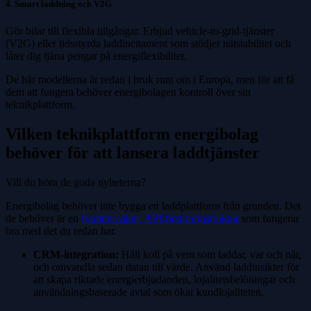
4. Smart laddning och V2G
Gör bilar till flexibla tillgångar. Erbjud vehicle-to-grid-tjänster
(V2G) eller tidsstyrda laddincitament som stödjer nätstabilitet och
låter dig tjäna pengar på energiflexibilitet.
De här modellerna är redan i bruk runt om i Europa, men för att få
dem att fungera behöver energibolagen kontroll över sin
teknikplattform.
Vilken teknikplattform energibolag
behöver för att lansera laddtjänster
Vill du höra de goda nyheterna?
Energibolag behöver inte bygga en laddplattform från grunden. Det
de behöver är en
framtidssäker, API-first-infrastruktur
som fungerar
bra med det du redan har.
CRM-integration:
Håll koll på vem som laddar, var och när,
och omvandla sedan datan till värde. Använd laddinsikter för
att skapa riktade energierbjudanden, lojalitetsbelöningar och
användningsbaserade avtal som ökar kundlojaliteten.