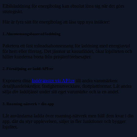
Elbilsladdning för energibolag kan absolut löna sig när det görs
strategiskt.
Här är fyra sätt för energibolag att låsa upp nya intäkter:
1. Abonnemangsbaserad laddning
Paketera ett fast månadsabonnemang för laddning med energiavtal
för hem eller företag. Det jämnar ut kassaflödet, ökar lojaliteten och
håller kunderna borta från prisjämförelsesajter.
2. Försäljning av ladd-API:er
Exponera dina
laddtjänster via API:er
till andra varumärken:
detaljhandelskedjor, fastighetsutvecklare, flottplattformar. Låt andra
sälja
din
laddtjänst under sitt eget varumärke och ta en andel.
3. Roaming-nätverk + din app
Låt användarna ladda över roaming-nätverk men håll dem kvar i din
app, där du styr upplevelsen, säljer in fler funktioner och bygger
lojalitet.