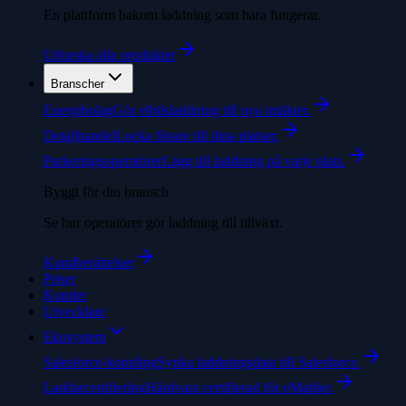
En plattform bakom laddning som bara fungerar.
Utforska alla produkter
Branscher
Energibolag
Gör elbilsladdning till nya intäkter.
Detaljhandel
Locka förare till dina platser.
Parkeringsoperatörer
Lägg till laddning på varje plats.
Byggt för din bransch
Se hur operatörer gör laddning till tillväxt.
Kundberättelser
Priser
Kunder
Utvecklare
Ekosystem
Salesforce-koppling
Synka laddningsdata till Salesforce.
Laddarcertifiering
Hårdvara certifierad för eMabler.