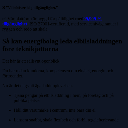
❌ ”Vi behöver hög tillgänglighet.”
✅ Vår plattform är byggd för pålitlighet
med
99,999 %
tillgänglighet
. ISO 27001-certifierad, med servicenivågarantier i
ryggen och redo att skala.
Så kan energibolag leda elbilsladdningen
före teknikjättarna
Det här är ett sällsynt ögonblick.
Du har redan kunderna, kompetensen om elnätet, energin och
förtroendet.
Nu är det dags att äga laddupplevelsen.
Tjäna pengar på elbilsladdning i hem, på företag och på
publika platser
Håll ditt varumärke i centrum, inte bara din el
Lansera snabbt, skala flexibelt och förbli regelefterlevande