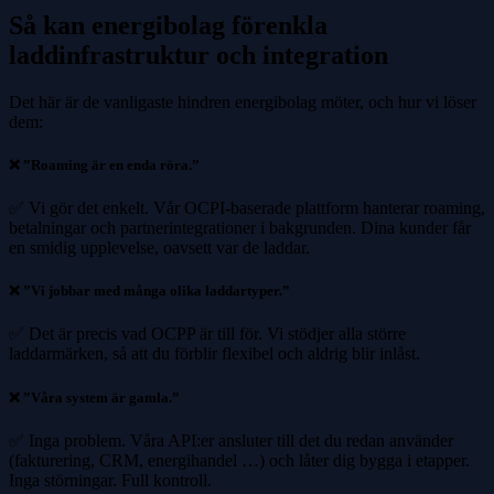
Så kan energibolag förenkla
laddinfrastruktur och integration
Det här är de vanligaste hindren energibolag möter, och hur vi löser
dem:
❌ ”Roaming är en enda röra.”
✅ Vi gör det enkelt. Vår OCPI-baserade plattform hanterar roaming,
betalningar och partnerintegrationer i bakgrunden. Dina kunder får
en smidig upplevelse, oavsett var de laddar.
❌ ”Vi jobbar med många olika laddartyper.”
✅ Det är precis vad OCPP är till för. Vi stödjer alla större
laddarmärken, så att du förblir flexibel och aldrig blir inlåst.
❌ ”Våra system är gamla.”
✅ Inga problem. Våra API:er ansluter till det du redan använder
(fakturering, CRM, energihandel …) och låter dig bygga i etapper.
Inga störningar. Full kontroll.