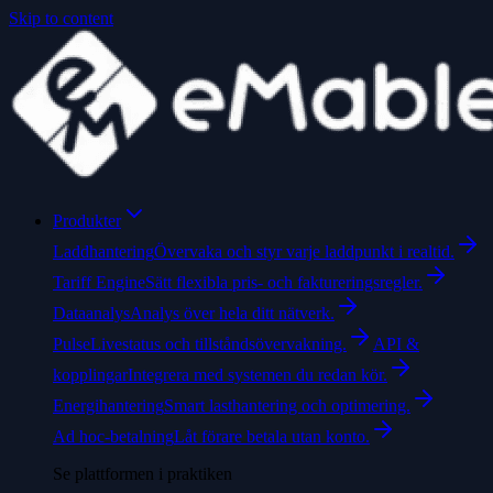
Skip to content
Produkter
Laddhantering
Övervaka och styr varje laddpunkt i realtid.
Tariff Engine
Sätt flexibla pris- och faktureringsregler.
Dataanalys
Analys över hela ditt nätverk.
Pulse
Livestatus och tillståndsövervakning.
API &
kopplingar
Integrera med systemen du redan kör.
Energihantering
Smart lasthantering och optimering.
Ad hoc-betalning
Låt förare betala utan konto.
Se plattformen i praktiken