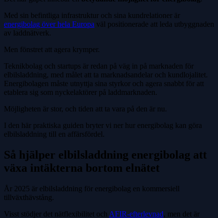
Med sin befintliga infrastruktur och sina kundrelationer är
energibolag över hela Europa
väl positionerade att leda utbyggnaden
av laddnätverk.
Men fönstret att agera krymper.
Teknikbolag och startups är redan på väg in på marknaden för
elbilsladdning, med målet att ta marknadsandelar och kundlojalitet.
Energibolagen måste utnyttja sina styrkor och agera snabbt för att
etablera sig som nyckelaktörer på laddmarknaden.
Möjligheten är stor, och tiden att ta vara på den är nu.
I den här praktiska guiden bryter vi ner hur energibolag kan göra
elbilsladdning till en affärsfördel.
Så hjälper elbilsladdning energibolag att
växa intäkterna bortom elnätet
År 2025 är elbilsladdning för energibolag en kommersiell
tillväxthävstång.
Visst stödjer det nätflexibilitet och
AFIR-efterlevnad
, men det är