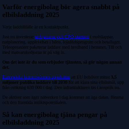
Varför energibolag bör agera snabbt på
elbilsladdning 2025
Varje laddtillfälle är en kontaktpunkt.
Just nu investerar
techjättarna och CPO-startups
i mobilappar,
ruttplanering, upplevelser i bilen, lojalitetsprogram och betallager.
Teleoperatörer paketerar laddare med bredband i hemmet. Till och
med matvarukedjorna är på väg in.
Om det inte är du som erbjuder tjänsten, så gör någon annan
det.
Europeiska kommissionen uppskattar
att EU behöver minst
3,5
miljoner publika laddare till 2030
för att klara sina elbilsmål, upp
från omkring 630 000 i dag. Den infrastrukturen tas i anspråk nu.
De aktörer som äger nätverken i dag kommer att äga datan, förarna
och den framtida intäktspotentialen.
Så kan energibolag tjäna pengar på
elbilsladdning 2025