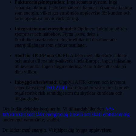
Faktureringsintegration:
Inga separata system. Inga
separata fakturor. Laddkostnaderna hamnar på samma faktura
som energin, vilket ger en sömlös upplevelse för kunden och
färre operativa huvudvärk för dig.
Integration mot energihandel:
Optimera laddning utifrån
spotpriser och nätbehov. Flytta laster, delta i
flexibilitetsmarknader och gör elbilar till distribuerade
energitillgångar som stärker resultatet.
Stöd för OCPP och OCPI:
Arbeta med alla större laddare
och anslut till roaming-nätverk i hela Europa. Ingen inlåsning
till leverantör. Ingen fragmentering. Bara frihet att skala på
dina villkor.
Inbyggd efterlevnad:
Uppfyll AFIR-kraven och leverera
säker tjänst med
ISO 27001
-certifierad infrastruktur. Undvik
regulatorisk risk samtidigt som du skyddar kunddata och
tillgänglighet.
Det är där eMabler kommer in. Vi tillhandahåller den
API-
infrastruktur som låter energibolag lansera och skala elbilsladdning
under eget varumärke, snabbt.
Du bidrar med energin. Vi hjälper dig bygga upplevelsen.