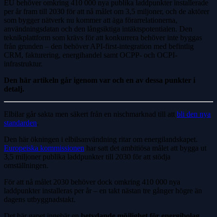
EU behöver omkring 410 000 nya publika laddpunkter installerade
per år fram till 2030 för att nå målet om 3,5 miljoner, och de aktörer
som bygger nätverk nu kommer att äga förarrelationerna,
användningsdatan och den långsiktiga intäktspotentialen. Den
teknikplattform som krävs för att konkurrera behöver inte byggas
från grunden – den behöver API-first-integration med befintlig
CRM, fakturering, energihandel samt OCPP- och OCPI-
infrastruktur.
Den här artikeln går igenom var och en av dessa punkter i
detalj.
Elbilar går sakta men säkert från en nischmarknad till att
bli den nya
standarden
.
Den här ökningen i elbilsanvändning ritar om energilandskapet.
Europeiska kommissionen
har satt det ambitiösa målet att bygga ut
3,5 miljoner publika laddpunkter till 2030 för att stödja
omställningen.
För att nå målet 2030 behöver dock omkring 410 000 nya
laddpunkter installeras per år – en takt nästan tre gånger högre än
dagens utbyggnadstakt.
Det här gapet innebär en
betydande möjlighet för energibolag
.