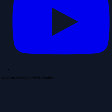
Med ensamrätt
| ©
2026
eMabler