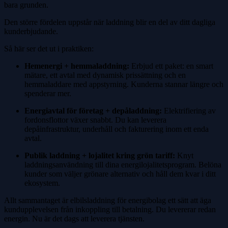
bara grunden.
Den större fördelen uppstår när laddning blir en del av ditt dagliga
kunderbjudande.
Så här ser det ut i praktiken:
Hemenergi + hemmaladdning:
Erbjud ett paket: en smart
mätare, ett avtal med dynamisk prissättning och en
hemmaladdare med appstyrning. Kunderna stannar längre och
spenderar mer.
Energiavtal för företag + depåladdning:
Elektrifiering av
fordonsflottor växer snabbt. Du kan leverera
depåinfrastruktur, underhåll och fakturering inom ett enda
avtal.
Publik laddning + lojalitet kring grön tariff:
Knyt
laddningsanvändning till dina energilojalitetsprogram. Belöna
kunder som väljer grönare alternativ och håll dem kvar i ditt
ekosystem.
Allt sammantaget är elbilsladdning för energibolag ett sätt att äga
kundupplevelsen från inkoppling till betalning. Du levererar redan
energin. Nu är det dags att leverera tjänsten.