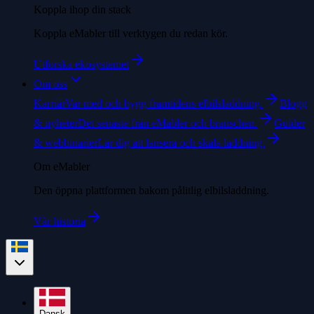
Koppla ihop din stack
Koppla eMabler till verktygen du redan kör.
Utforska ekosystemet
Om oss
Karriär
Var med och bygg framtidens elbilsladdning.
Blogg
& nyheter
Det senaste från eMabler och branschen.
Guider
& webbinarier
Lär dig att lansera och skala laddning.
Om eMabler
Den öppna plattformen bakom pålitlig elbilsladdning.
Vår historia
Dansk