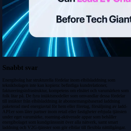
Snabbt svar
Energibolag har strukturella fördelar inom elbilsladdning som
teknikbolagen inte kan kopiera: befintliga kundrelationer,
faktureringsinfrastruktur, kompetens om elnätet och varumärken som
folk litar på. De fyra intäktsmodeller som omvandlar dessa fördelar
till intäkter från elbilsladdning är abonnemangsbaserad laddning
paketerad med energiavtal för hem eller företag, försäljning av ladd-
API:er som låter partner inom retail eller fastigheter erbjuda tjänsten
under eget varumärke, roaming-aktiverade appar som behåller
energibolaget som kundgränssnitt över alla nätverk, samt smart
laddning och V2G-tjänster som gör elbilar till flexibla nättillgångar.