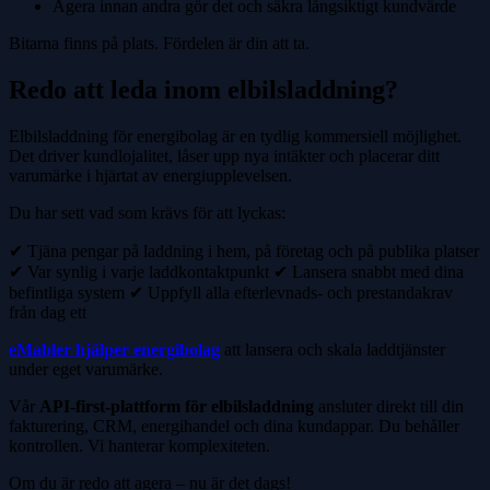
Agera innan andra gör det och säkra långsiktigt kundvärde
Bitarna finns på plats. Fördelen är din att ta.
Redo att leda inom elbilsladdning?
Elbilsladdning för energibolag är en tydlig kommersiell möjlighet.
Det driver kundlojalitet, låser upp nya intäkter och placerar ditt
varumärke i hjärtat av energiupplevelsen.
Du har sett vad som krävs för att lyckas:
✔ Tjäna pengar på laddning i hem, på företag och på publika platser
✔ Var synlig i varje laddkontaktpunkt ✔ Lansera snabbt med dina
befintliga system ✔ Uppfyll alla efterlevnads- och prestandakrav
från dag ett
eMabler hjälper energibolag
att lansera och skala laddtjänster
under eget varumärke.
Vår
API-first-plattform för elbilsladdning
ansluter direkt till din
fakturering, CRM, energihandel och dina kundappar. Du behåller
kontrollen. Vi hanterar komplexiteten.
Om du är redo att agera – nu är det dags!