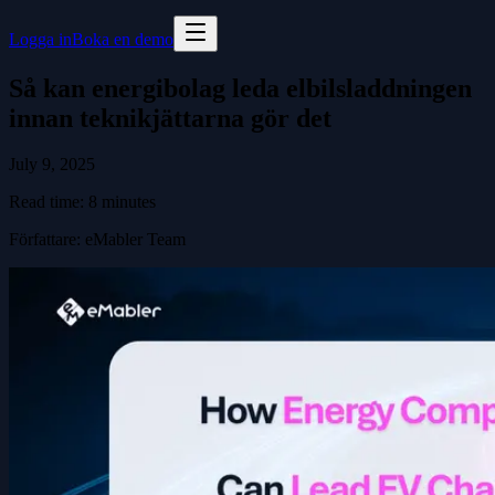
Logga in
Boka en demo
Så kan energibolag leda elbilsladdningen
innan teknikjättarna gör det
July 9, 2025
Read time:
8
minutes
Författare
:
eMabler Team