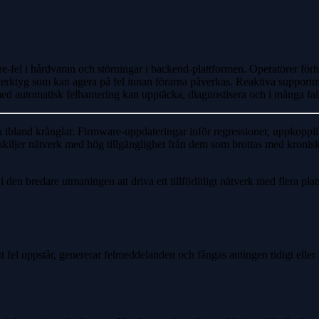
e-fel i hårdvaran och störningar i backend-plattformen. Operatörer för
ktyg som kan agera på fel innan förarna påverkas. Reaktiva supportmo
r med automatisk felhantering kan upptäcka, diagnostisera och i många fa
aran ibland krånglar. Firmware-uppdateringar inför regressioner, uppkopp
 skiljer nätverk med hög tillgänglighet från dem som brottas med kronis
den bredare utmaningen att driva ett tillförlitligt nätverk med flera pla
 fel uppstår, genererar felmeddelanden och fångas antingen tidigt eller får