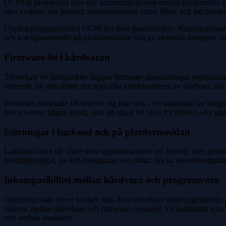
OCPP är protokollet som styr kommunikationen mellan laddpunkter och 
eller avslutas inte korrekt, transaktionsdata slutar flöda, och laddpunk
Uppkopplingsproblem i OCPP har flera grundorsaker. Nätverksinfrastru
och konfigurationsfel på plattformssidan kan ge identiska symptom, vi
Firmware-fel i hårdvaran
Tillverkare av laddpunkter släpper firmware-uppdateringar regelbundet,
beteende när den möter den specifika kombinationen av hårdvara, nätv
Firmware-relaterade fel sträcker sig från små – en laddpunkt tar längre
inte levererar någon ström, utan att något fel visas för föraren eller p
Störningar i backend och på plattformssidan
Laddhårdvaran får oftast mest uppmärksamhet vid avbrott, men problem
betalningssteget, en API-integration som slutar skicka autentiseringsda
Inkompatibilitet mellan hårdvara och programvara
Operatörer som driver laddare från flera tillverkare stöter regelbund
varierar mellan tillverkare och firmware-versioner. En laddpunkt som ko
och avsluta sessioner.