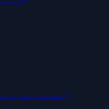
på varje plats.
arier
Lär dig att lansera och skala laddning.