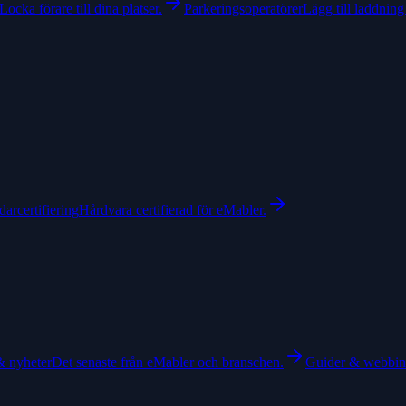
Locka förare till dina platser.
Parkeringsoperatörer
Lägg till laddning 
arcertifiering
Hårdvara certifierad för eMabler.
& nyheter
Det senaste från eMabler och branschen.
Guider & webbin