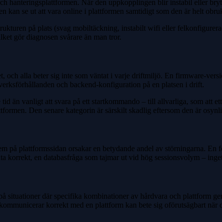
hanteringsplattformen. När den uppkopplingen blir instabil eller bryts
ten kan se ut att vara online i plattformen samtidigt som den är helt obr
kturen på plats (svag mobiltäckning, instabilt wifi eller felkonfigurer
lket gör diagnosen svårare än man tror.
 och alla beter sig inte som väntat i varje driftmiljö. En firmware-versi
erksförhållanden och backend-konfiguration på en platsen i drift.
 tid än vanligt att svara på ett startkommando – till allvarliga, som att 
lattformen. Den senare kategorin är särskilt skadlig eftersom den är osynl
 på plattformssidan orsakar en betydande andel av störningarna. En fel
ta korrekt, en databasfråga som tajmar ut vid hög sessionsvolym – inget 
et på situationer där specifika kombinationer av hårdvara och plattform
mmunicerar korrekt med en plattform kan bete sig oförutsägbart när den ko