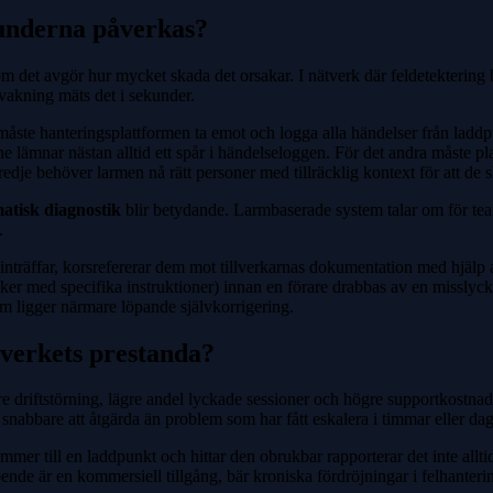
kunderna påverkas?
se om det avgör hur mycket skada det orsakar. I nätverk där feldetekte
vakning mäts det i sekunder.
 måste hanteringsplattformen ta emot och logga alla händelser från laddp
 lämnar nästan alltid ett spår i händelseloggen. För det andra måste pl
t tredje behöver larmen nå rätt personer med tillräcklig kontext för att de
atisk diagnostik
blir betydande. Larmbaserade system talar om för team
.
inträffar, korsrefererar dem mot tillverkarnas dokumentation med hjälp 
tekniker med specifika instruktioner) innan en förare drabbas av en misslyc
som ligger närmare löpande självkorrigering.
tverkets prestanda?
re driftstörning, lägre andel lyckade sessioner och högre supportkostnad
snabbare att åtgärda än problem som har fått eskalera i timmar eller dag
er till en laddpunkt och hittar den obrukbar rapporterar det inte allt
troende är en kommersiell tillgång, bär kroniska fördröjningar i felhante