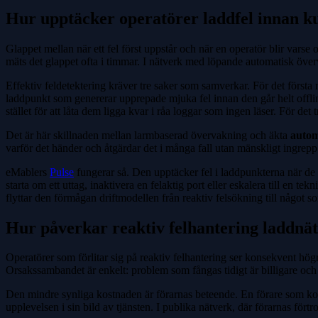
Hur upptäcker operatörer laddfel innan 
Glappet mellan när ett fel först uppstår och när en operatör blir var
mäts det glappet ofta i timmar. I nätverk med löpande automatisk över
Effektiv feldetektering kräver tre saker som samverkar. För det första
laddpunkt som genererar upprepade mjuka fel innan den går helt offline
stället för att låta dem ligga kvar i råa loggar som ingen läser. För de
Det är här skillnaden mellan larmbaserad övervakning och äkta
autom
varför det händer och åtgärdar det i många fall utan mänskligt ingrepp
eMablers
Pulse
fungerar så. Den upptäcker fel i laddpunkterna när de 
starta om ett uttag, inaktivera en felaktig port eller eskalera till en 
flyttar den förmågan driftmodellen från reaktiv felsökning till något 
Hur påverkar reaktiv felhantering laddnä
Operatörer som förlitar sig på reaktiv felhantering ser konsekvent hög
Orsakssambandet är enkelt: problem som fångas tidigt är billigare och 
Den mindre synliga kostnaden är förarnas beteende. En förare som komm
upplevelsen i sin bild av tjänsten. I publika nätverk, där förarnas för