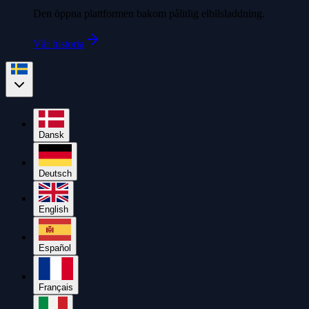
Den öppna plattformen bakom pålitlig elbilsladdning.
Vår historia
Dansk
Deutsch
English
Español
Français