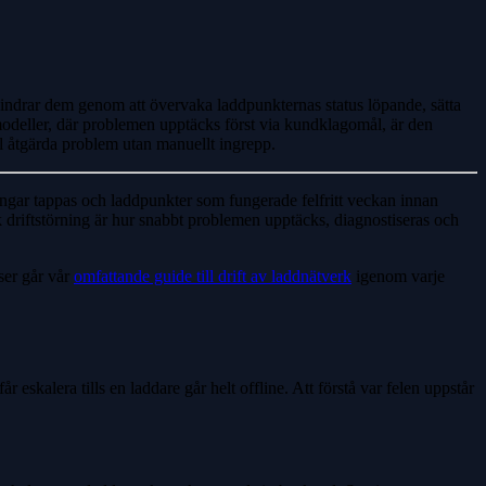
hindrar dem genom att övervaka laddpunkternas status löpande, sätta
deller, där problemen upptäcks först via kundklagomål, är den
ll åtgärda problem utan manuellt ingrepp.
lingar tappas och laddpunkter som fungerade felfritt veckan innan
k driftstörning är hur snabbt problemen upptäcks, diagnostiseras och
tser går vår
omfattande guide till drift av laddnätverk
igenom varje
 eskalera tills en laddare går helt offline. Att förstå var felen uppstår