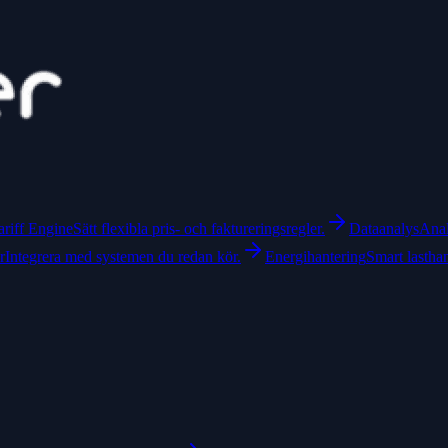
ariff Engine
Sätt flexibla pris- och faktureringsregler.
Dataanalys
Anal
r
Integrera med systemen du redan kör.
Energihantering
Smart lastha