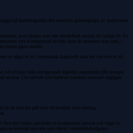
ring bygger på kundklagomål eller manuella genomgångar av dashboards
unkterna, även sådana som inte omedelbart orsakar ett synligt fel. En
attformen vara konfigurerad att lyfta fram de mönstren som larm, i
 ska kunna agera snabbt.
et att något är fel. Automatisk diagnostik talar om vad som är fel,
av AI och kan vidta korrigerande åtgärder automatiskt (till exempel
kad session. I ett nätverk som hanterar tusentals sessioner dagligen
er än de som har gått över till proaktiv övervakning.
ar.
id. Hen kör vidare, använder en konkurrents nätverk och väger in
ringen en kostnad som inte syns direkt i underhållsbudgeten.