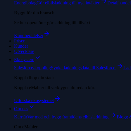
Energibolag
Gör elbilsladdning till nya intäkter.
Detaljhandel
Byggt för din bransch
Se hur operatörer gör laddning till tillväxt.
Kundberättelser
Priser
Kunder
Utvecklare
Ekosystem
Salesforce-koppling
Synka laddningsdata till Salesforce.
Ladd
Koppla ihop din stack
Koppla eMabler till verktygen du redan kör.
Utforska ekosystemet
Om oss
Karriär
Var med och bygg framtidens elbilsladdning.
Blogg 
Om eMabler