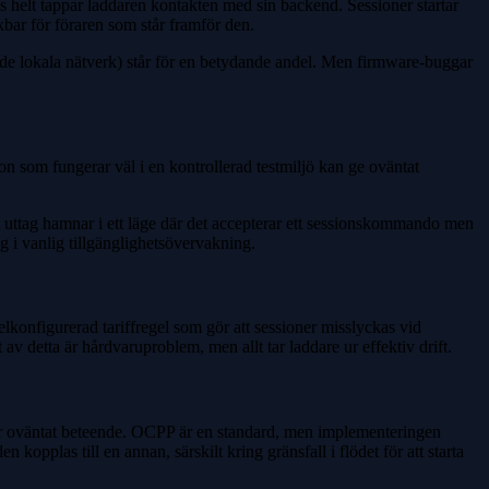
 helt tappar laddaren kontakten med sin backend. Sessioner startar
ukbar för föraren som står framför den.
ade lokala nätverk) står för en betydande andel. Men firmware-buggar
on som fungerar väl i en kontrollerad testmiljö kan ge oväntat
ett uttag hamnar i ett läge där det accepterar ett sessionskommando men
ig i vanlig tillgänglighetsövervakning.
konfigurerad tariffregel som gör att sessioner misslyckas vid
av detta är hårdvaruproblem, men allt tar laddare ur effektiv drift.
 ger oväntat beteende. OCPP är en standard, men implementeringen
pplas till en annan, särskilt kring gränsfall i flödet för att starta