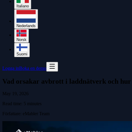
Italiano
Nederlands
Norsk
Suomi
Logga in
Boka en demo
Vad orsakar avbrott i laddnätverk och hu
May 19, 2026
Read time:
5
minutes
Författare
:
eMabler Team