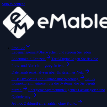
Skip to content
Produkte
Lademanagement
Überwachen und steuern Sie jeden
Ladepunkt in Echtzeit.
Tarif-Engine
Legen Sie flexible
Preis- und Abrechnungsregeln fest.
Datenanalysen
Analysen über Ihr gesamtes Netz.
Pulse
Live-Status und Zustandsüberwachung.
API &
Konnektoren
Integrieren Sie die Systeme, die Sie bereits
nutzen.
Energiemanagement
Intelligenter Lastausgleich und
Optimierung.
Ad-hoc-Zahlung
Fahrer zahlen ohne Konto.