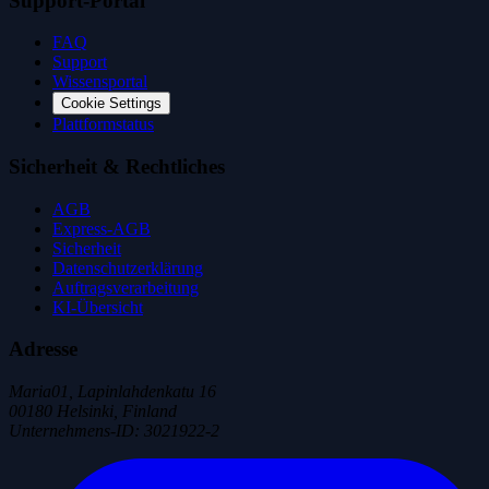
Support-Portal
FAQ
Support
Wissensportal
Cookie Settings
Plattformstatus
Sicherheit & Rechtliches
AGB
Express-AGB
Sicherheit
Datenschutzerklärung
Auftragsverarbeitung
KI-Übersicht
Adresse
Maria01, Lapinlahdenkatu 16
00180 Helsinki, Finland
Unternehmens-ID
:
3021922-2