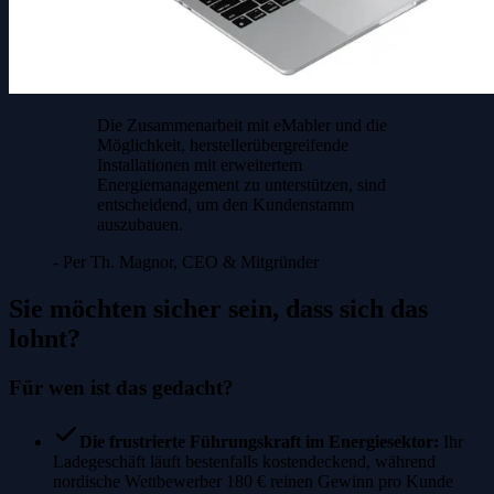
Die Zusammenarbeit mit eMabler und die
Möglichkeit, herstellerübergreifende
Installationen mit erweitertem
Energiemanagement zu unterstützen, sind
entscheidend, um den Kundenstamm
auszubauen.
- Per Th. Magnor, CEO & Mitgründer
Sie möchten sicher sein, dass sich das
lohnt?
Für wen ist das gedacht?
Die frustrierte Führungskraft im Energiesektor
:
Ihr
Ladegeschäft läuft bestenfalls kostendeckend, während
nordische Wettbewerber 180 € reinen Gewinn pro Kunde