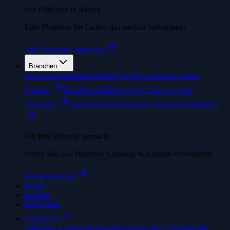
Die Plattform in Aktion
Eine Plattform für Laden, das einfach funktioniert.
Alle Produkte entdecken
Branchen
Energieunternehmen
Machen Sie EV-Laden zu neuem
Umsatz.
Einzelhandel
Bringen Sie Fahrer an Ihre
Standorte.
Parkraumbetreiber
Laden auf jedem Stellplatz.
Für Ihre Branche gemacht
Sehen Sie, wie Betreiber Laden in Wachstum verwandeln.
Kundenberichte
Preise
Kunden
Entwickler
Ökosystem
Salesforce-Connector
Synchronisieren Sie Ladedaten mit