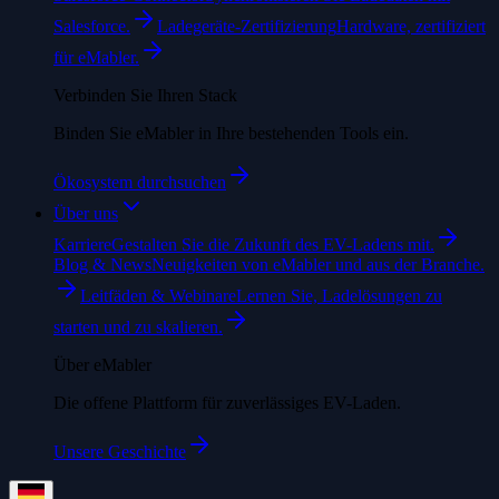
Salesforce.
Ladegeräte-Zertifizierung
Hardware, zertifiziert
für eMabler.
Verbinden Sie Ihren Stack
Binden Sie eMabler in Ihre bestehenden Tools ein.
Ökosystem durchsuchen
Über uns
Karriere
Gestalten Sie die Zukunft des EV-Ladens mit.
Blog & News
Neuigkeiten von eMabler und aus der Branche.
Leitfäden & Webinare
Lernen Sie, Ladelösungen zu
starten und zu skalieren.
Über eMabler
Die offene Plattform für zuverlässiges EV-Laden.
Unsere Geschichte