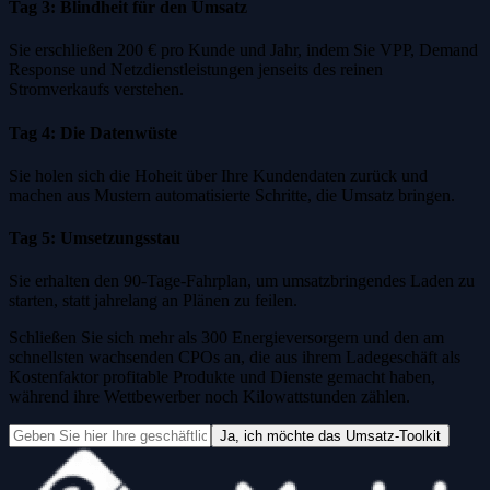
Tag 3: Blindheit für den Umsatz
Sie erschließen 200 € pro Kunde und Jahr, indem Sie VPP, Demand
Response und Netzdienstleistungen jenseits des reinen
Stromverkaufs verstehen.
Tag 4: Die Datenwüste
Sie holen sich die Hoheit über Ihre Kundendaten zurück und
machen aus Mustern automatisierte Schritte, die Umsatz bringen.
Tag 5: Umsetzungsstau
Sie erhalten den 90-Tage-Fahrplan, um umsatzbringendes Laden zu
starten, statt jahrelang an Plänen zu feilen.
Schließen Sie sich mehr als 300 Energieversorgern und den am
schnellsten wachsenden CPOs an, die aus ihrem Ladegeschäft als
Kostenfaktor profitable Produkte und Dienste gemacht haben,
während ihre Wettbewerber noch Kilowattstunden zählen.
Ja, ich möchte das Umsatz-Toolkit