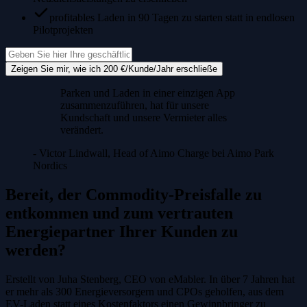
profitables Laden in 90 Tagen zu starten statt in endlosen
Pilotprojekten
Zeigen Sie mir, wie ich 200 €/Kunde/Jahr erschließe
Parken und Laden in einer einzigen App
zusammenzuführen, hat für unsere
Kundschaft und unsere Vermieter alles
verändert.
- Victor Lindwall, Head of Aimo Charge bei Aimo Park
Nordics
Bereit, der Commodity-Preisfalle zu
entkommen und zum vertrauten
Energiepartner Ihrer Kunden zu
werden?
Erstellt von Juha Stenberg, CEO von eMabler. In über 7 Jahren hat
er mehr als 300 Energieversorgern und CPOs geholfen, aus dem
EV-Laden statt eines Kostenfaktors einen Gewinnbringer zu