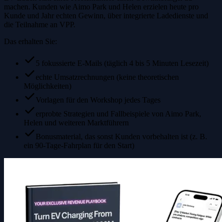
machen. Kunden wie Aimo Park und Helen erzielen heute pro
Kunde und Jahr echten Gewinn, über integrierte Ladedienste und
die Teilnahme an VPP.
Das erhalten Sie:
5 fokussierte E-Mails (täglich 4 bis 5 Minuten Lesezeit)
echte Umsatzrechnungen (keine theoretischen
Möglichkeiten)
Vorlagen für den Workshop jedes Tages
erprobte Strategien und Fallbeispiele von Aimo Park,
Helen und weiteren Marktführern
Bonusmaterial, das sonst Kunden vorbehalten ist (z. B.
ein 90-Tage-Fahrplan für den Start)