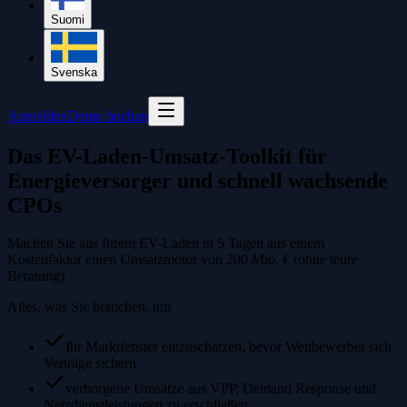
Suomi
Svenska
Anmelden
Demo buchen
Das EV-Laden-Umsatz-Toolkit für
Energieversorger und schnell wachsende
CPOs
Machen Sie aus Ihrem EV-Laden in 5 Tagen aus einem
Kostenfaktor einen Umsatzmotor von 200 Mio. € (ohne teure
Beratung)
Alles, was Sie brauchen, um
Ihr Marktfenster einzuschätzen, bevor Wettbewerber sich
Verträge sichern
verborgene Umsätze aus VPP, Demand Response und
Netzdienstleistungen zu erschließen