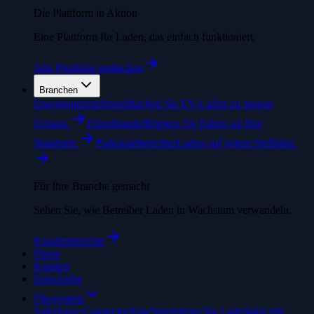
Die Plattform in Aktion
Eine Plattform für Laden, das einfach funktioniert.
Alle Produkte entdecken
Branchen
Energieunternehmen
Machen Sie EV-Laden zu neuem
Umsatz.
Einzelhandel
Bringen Sie Fahrer an Ihre
Standorte.
Parkraumbetreiber
Laden auf jedem Stellplatz.
Für Ihre Branche gemacht
Sehen Sie, wie Betreiber Laden in Wachstum verwandeln.
Kundenberichte
Preise
Kunden
Entwickler
Ökosystem
Salesforce-Connector
Synchronisieren Sie Ladedaten mit