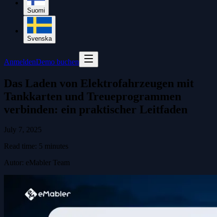
Suomi
Svenska
Anmelden
Demo buchen
Das Laden von Elektrofahrzeugen mit
Tankkarten und Treueprogrammen
verbinden: ein praktischer Leitfaden
July 7, 2025
Read time:
5
minutes
Autor
:
eMabler Team