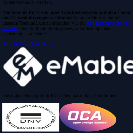
Flottenerlebnis zu straffen.
Möchten Sie Ihr Treue- oder Tankkartensystem mit dem Laden
von Elektrofahrzeugen verbinden?
Nehmen Sie Kontakt mit
unserem Team auf, um zu erkunden, wie die
API-first-Plattform von
eMabler
Ihnen hilft, ein reibungsloses, zukunftstaugliches
Ladeerlebnis zu bieten!
See all Guides & Webinars
Das digitale Rückgrat für EV-Laden, das einfach funktioniert.