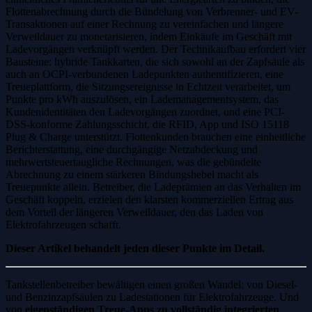
Flottenabrechnung durch die Bündelung von Verbrenner- und EV-
Transaktionen auf einer Rechnung zu vereinfachen und längere
Verweildauer zu monetarisieren, indem Einkäufe im Geschäft mit
Ladevorgängen verknüpft werden. Der Technikaufbau erfordert vier
Bausteine: hybride Tankkarten, die sich sowohl an der Zapfsäule als
auch an OCPI-verbundenen Ladepunkten authentifizieren, eine
Treueplattform, die Sitzungsereignisse in Echtzeit verarbeitet, um
Punkte pro kWh auszulösen, ein Lademanagementsystem, das
Kundenidentitäten den Ladevorgängen zuordnet, und eine PCI-
DSS-konforme Zahlungsschicht, die RFID, App und ISO 15118
Plug & Charge unterstützt. Flottenkunden brauchen eine einheitliche
Berichterstattung, eine durchgängige Netzabdeckung und
mehrwertsteuertaugliche Rechnungen, was die gebündelte
Abrechnung zu einem stärkeren Bindungshebel macht als
Treuepunkte allein. Betreiber, die Ladeprämien an das Verhalten im
Geschäft koppeln, erzielen den klarsten kommerziellen Ertrag aus
dem Vorteil der längeren Verweildauer, den das Laden von
Elektrofahrzeugen schafft.
Dieser Artikel behandelt jeden dieser Punkte im Detail.
Tankstellenbetreiber bewältigen einen großen Wandel: von Diesel-
und Benzinzapfsäulen zu Ladestationen für Elektrofahrzeuge. Und
von
eigenständigen Treue-Apps zu vollständig integrierten