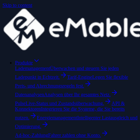
Skip to content
Produkte
Lademanagement
Überwachen und steuern Sie jeden
Ladepunkt in Echtzeit.
Tarif-Engine
Legen Sie flexible
Preis- und Abrechnungsregeln fest.
Datenanalysen
Analysen über Ihr gesamtes Netz.
Pulse
Live-Status und Zustandsüberwachung.
API &
Konnektoren
Integrieren Sie die Systeme, die Sie bereits
nutzen.
Energiemanagement
Intelligenter Lastausgleich und
Optimierung.
Ad-hoc-Zahlung
Fahrer zahlen ohne Konto.