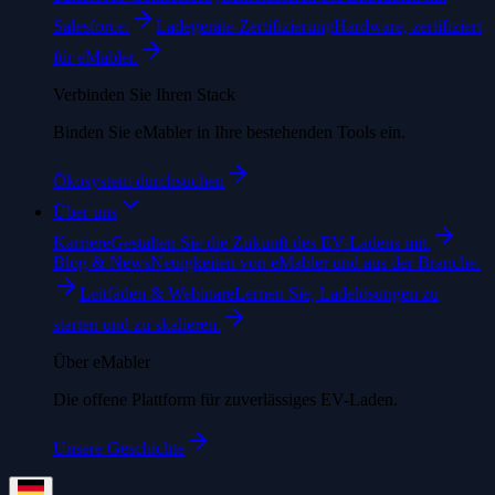
Salesforce.
Ladegeräte-Zertifizierung
Hardware, zertifiziert
für eMabler.
Verbinden Sie Ihren Stack
Binden Sie eMabler in Ihre bestehenden Tools ein.
Ökosystem durchsuchen
Über uns
Karriere
Gestalten Sie die Zukunft des EV-Ladens mit.
Blog & News
Neuigkeiten von eMabler und aus der Branche.
Leitfäden & Webinare
Lernen Sie, Ladelösungen zu
starten und zu skalieren.
Über eMabler
Die offene Plattform für zuverlässiges EV-Laden.
Unsere Geschichte