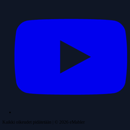
Kaikki oikeudet pidätetään
| ©
2026
eMabler