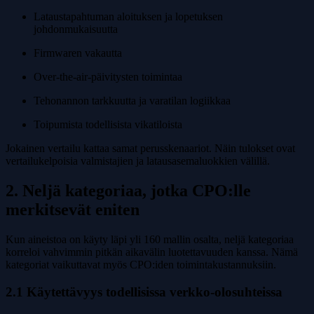
Lataustapahtuman aloituksen ja lopetuksen
johdonmukaisuutta
Firmwaren vakautta
Over-the-air-päivitysten toimintaa
Tehonannon tarkkuutta ja varatilan logiikkaa
Toipumista todellisista vikatiloista
Jokainen vertailu kattaa samat perusskenaariot. Näin tulokset ovat
vertailukelpoisia valmistajien ja latausasemaluokkien välillä.
2. Neljä kategoriaa, jotka CPO:lle
merkitsevät eniten
Kun aineistoa on käyty läpi yli 160 mallin osalta, neljä kategoriaa
korreloi vahvimmin pitkän aikavälin luotettavuuden kanssa. Nämä
kategoriat vaikuttavat myös CPO:iden toimintakustannuksiin.
2.1 Käytettävyys todellisissa verkko-olosuhteissa