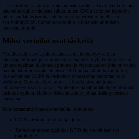
Tässä artikkelissa kerron, mitä aineisto osoittaa. Tavoitteeni on antaa
laitevalmistajille viitepiste siihen, miten CPO:t arvioivat käyttöön
ottamiaan latausasemia. Jokainen kohta perustuu todelliseen
sertifiointityöhön, tuotantoverkkoihin ja tuhansiin aktiivisiin
lataustapahtumiin.
Miksi vertailut ovat tärkeitä
Vertailut paljastavat, miten latausasema käyttäytyy satojen
lataustapahtumien ja kymmenien rajatapausten yli. Ne tuovat esiin
ajoitusongelmat, tilakoneen puutteet ja viestintäaukot, joita on vaikea
havaita laboratorio-olosuhteissa. CPO nojaa näihin havaintoihin,
koska heikosti OCPP:tä käsittelevä latausasema vaikuttaa koko
verkkoon. Ongelmat kertautuvat. Hidas lataustapahtuman
aloitussekvenssi luo jonoja. Puutteelliset tapahtumatietueet rikkovat
laskutuslogiikan. Heikko virheenkäsittely johtaa lisääntyneeseen
alasaikaan.
Kun vertaamme latausasemamallia, arvioimme:
OCPP-viestinnän kulkua ja ajoitusta
Tunnistautumisen logiikkaa RFID:lle, sovellukselle ja
roamingille