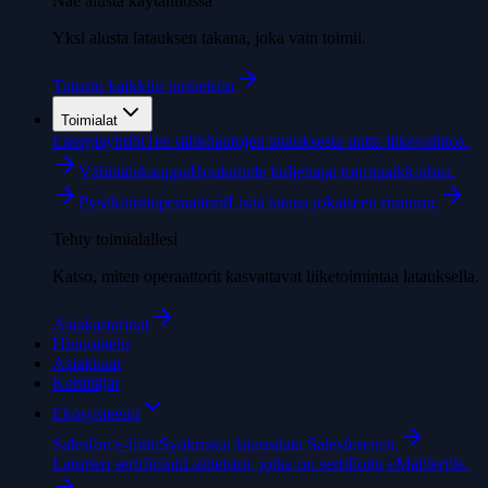
Näe alusta käytännössä
Yksi alusta latauksen takana, joka vain toimii.
Tutustu kaikkiin tuotteisiin
Toimialat
Energiayhtiöt
Tee sähköautojen latauksesta uutta liikevaihtoa.
Vähittäiskauppa
Houkuttele kuljettajat toimipaikkoihisi.
Pysäköintioperaattorit
Lisää lataus jokaiseen ruutuun.
Tehty toimialallesi
Katso, miten operaattorit kasvattavat liiketoimintaa latauksella.
Asiakastarinat
Hinnoittelu
Asiakkaat
Kehittäjät
Ekosysteemi
Salesforce-liitin
Synkronoi latausdata Salesforceen.
Laturien sertifiointi
Laitteistot, jotka on sertifioitu eMablerille.