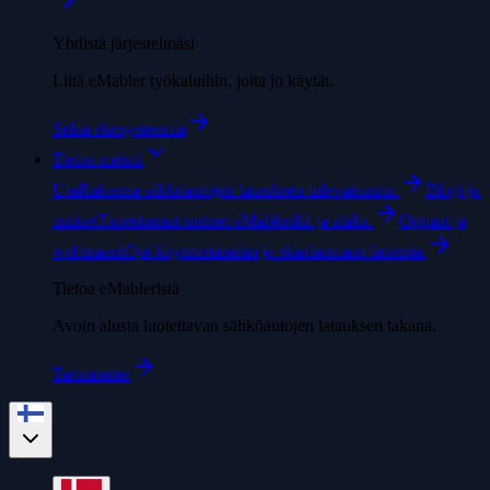
Yhdistä järjestelmäsi
Liitä eMabler työkaluihin, joita jo käytät.
Selaa ekosysteemiä
Tietoa meistä
Ura
Rakenna sähköautojen latauksen tulevaisuutta.
Blogi ja
uutiset
Tuoreimmat uutiset eMableriltä ja alalta.
Oppaat ja
webinaarit
Opi käynnistämään ja skaalaamaan latausta.
Tietoa eMableristä
Avoin alusta luotettavan sähköautojen latauksen takana.
Tarinamme