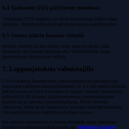
6.4 Tarkastele OTA-päivitysten toimintaa
Yksittäinen OTA-ongelma voi viedä latausaseman offline-tilaan
tunneiksi. Vertailut paljastavat päivitysprosessin luotettavuuden.
6.5 Seuraa pitkän hännän virheitä
Monilla malleilla on harvinaisia mutta vakavia vikoja, jotka
ilmenevät vain raskaan kuorman alla. Vertailuaineisto auttaa
havaitsemaan nämä kaavat varhain.
7. Loppuajatuksia valmistajille
CPO:t luottavat latausasemiin, jotka käyttäytyvät ennustettavasti
miljoonien todellisten lataustapahtumien yli. Yli 160 mallin vertailun
jälkeen kaava on selvä. Luotettavuus riippuu vakaasta firmwaresta,
selkeistä OCPP-kuluista, johdonmukaisesta lataustapahtumien
käsittelystä ja vahvasta toipumislogiikasta. Nämä elementit
ratkaisevat, miten hyvin latausasema suoriutuu sekä laboratoriossa
että tuotantoverkossa todellisten käyttäjien kanssa.
Jos rakennat latausasemia ja haluat ymmärtää, miten laitteistosi
käyttäytyy todellisen käyttökuorman alla,
eMablerin Charger