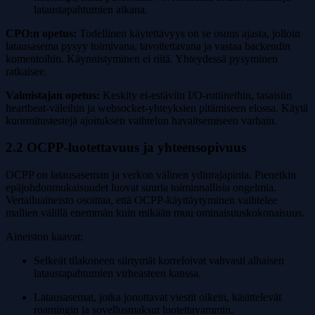
lataustapahtumien aikana.
CPO:n opetus:
Todellinen käytettävyys on se osuus ajasta, jolloin
latausasema pysyy toimivana, tavoitettavana ja vastaa backendin
komentoihin. Käynnistyminen ei riitä. Yhteydessä pysyminen
ratkaisee.
Valmistajan opetus:
Keskity ei-estäviin I/O-rutiineihin, tasaisiin
heartbeat-väleihin ja websocket-yhteyksien pitämiseen elossa. Käytä
kuormitustestejä ajoituksen vaihtelun havaitsemiseen varhain.
2.2 OCPP-luotettavuus ja yhteensopivuus
OCPP on latausaseman ja verkon välinen ydinrajapinta. Pienetkin
epäjohdonmukaisuudet luovat suuria toiminnallisia ongelmia.
Vertailuaineisto osoittaa, että OCPP-käyttäytyminen vaihtelee
mallien välillä enemmän kuin mikään muu ominaisuuskokonaisuus.
Aineiston kaavat:
Selkeät tilakoneen siirtymät korreloivat vahvasti alhaisen
lataustapahtumien virheasteen kanssa.
Latausasemat, jotka jonottavat viestit oikein, käsittelevät
roamingin ja sovellusmaksut luotettavammin.