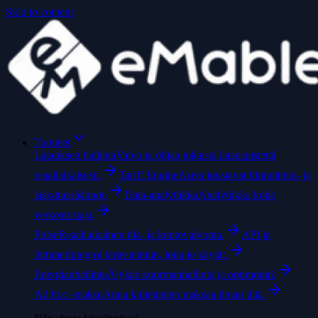
Skip to content
Tuotteet
Latauksen hallinta
Valvo ja ohjaa jokaista latauspistettä
reaaliaikaisesti.
Tariff Engine
Aseta joustavat hinnoittelu- ja
laskutussäännöt.
Data-analytiikka
Analytiikka koko
verkostostasi.
Pulse
Reaaliaikainen tila- ja kuntovalvonta.
API ja
liittimet
Integroi järjestelmiin, joita jo käytät.
Energianhallinta
Älykäs kuormanhallinta ja optimointi.
Ad hoc -maksu
Anna kuljettajien maksaa ilman tiliä.