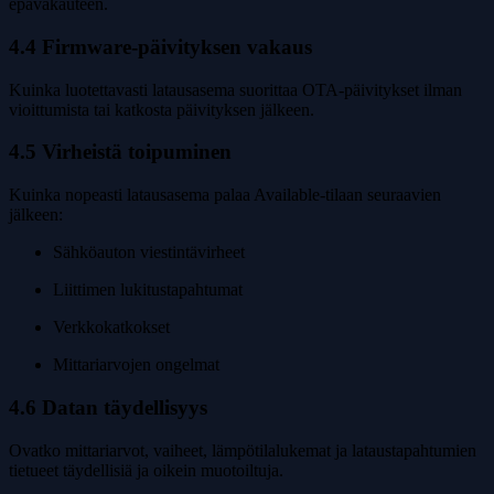
epävakauteen.
4.4 Firmware-päivityksen vakaus
Kuinka luotettavasti latausasema suorittaa OTA-päivitykset ilman
vioittumista tai katkosta päivityksen jälkeen.
4.5 Virheistä toipuminen
Kuinka nopeasti latausasema palaa Available-tilaan seuraavien
jälkeen:
Sähköauton viestintävirheet
Liittimen lukitustapahtumat
Verkkokatkokset
Mittariarvojen ongelmat
4.6 Datan täydellisyys
Ovatko mittariarvot, vaiheet, lämpötilalukemat ja lataustapahtumien
tietueet täydellisiä ja oikein muotoiltuja.