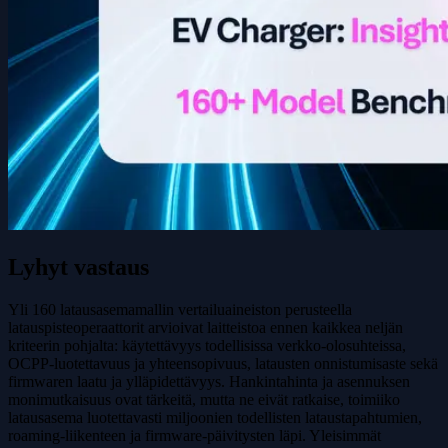
Lyhyt vastaus
Yli 160 latausasemamallin vertailuaineiston perusteella
latauspisteoperaattorit arvioivat laitteistoa ennen kaikkea neljän
kriteerin pohjalta: käytettävyys todellisissa verkko-olosuhteissa,
OCPP-luotettavuus ja yhteensopivuus, latausten onnistumisaste sekä
firmwaren laatu ja ylläpidettävyys. Hankintahinta ja asennuksen
monimutkaisuus ovat tärkeitä, mutta ne eivät ratkaise, toimiiko
latausasema luotettavasti miljoonien todellisten lataustapahtumien,
roaming-liikenteen ja firmware-päivitysten läpi. Yleisimmät