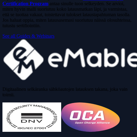
Certification Program
antaa sinulle tuon selkeyden. Se arvioi,
miten hyvin malli suoriutuu koko latausmatkan läpi, ja varmistaa,
että se tuottaa vakaat, toistettavat tulokset lataustapahtuman tasolla.
Jos haluat oppia, miten latausasemasi suoriutuu näissä olosuhteissa,
tutustu sertifiointiin.
See all Guides & Webinars
Digitaalinen selkäranka sähköautojen latauksen takana, joka vain
toimii.