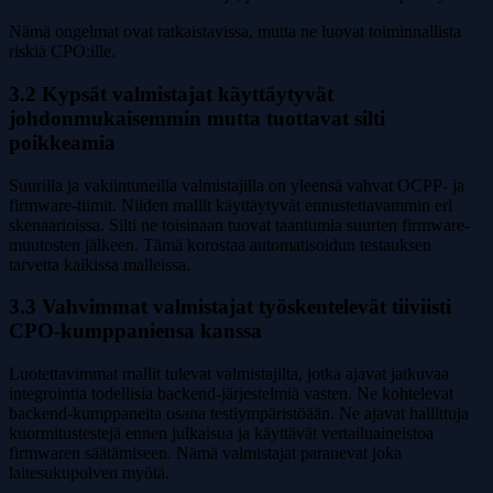
Nämä ongelmat ovat ratkaistavissa, mutta ne luovat toiminnallista
riskiä CPO:ille.
3.2 Kypsät valmistajat käyttäytyvät
johdonmukaisemmin mutta tuottavat silti
poikkeamia
Suurilla ja vakiintuneilla valmistajilla on yleensä vahvat OCPP- ja
firmware-tiimit. Niiden mallit käyttäytyvät ennustettavammin eri
skenaarioissa. Silti ne toisinaan tuovat taantumia suurten firmware-
muutosten jälkeen. Tämä korostaa automatisoidun testauksen
tarvetta kaikissa malleissa.
3.3 Vahvimmat valmistajat työskentelevät tiiviisti
CPO-kumppaniensa kanssa
Luotettavimmat mallit tulevat valmistajilta, jotka ajavat jatkuvaa
integrointia todellisia backend-järjestelmiä vasten. Ne kohtelevat
backend-kumppaneita osana testiympäristöään. Ne ajavat hallittuja
kuormitustestejä ennen julkaisua ja käyttävät vertailuaineistoa
firmwaren säätämiseen. Nämä valmistajat paranevat joka
laitesukupolven myötä.