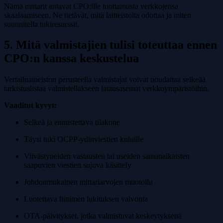
Nämä mittarit antavat CPO:ille luottamusta verkkojensa
skaalaamiseen. Ne tietävät, mitä laitteistolta odottaa ja miten
suunnitella tukiresurssit.
5. Mitä valmistajien tulisi toteuttaa ennen
CPO:n kanssa keskustelua
Vertailuaineiston perusteella valmistajat voivat noudattaa selkeää
tarkistuslistaa valmistellakseen latausasemat verkkoympäristöihin.
Vaaditut kyvyt:
Selkeä ja ennustettava tilakone
Täysi tuki OCPP-ydinviestien kuluille
Viivästyneiden vastausten tai useiden samanaikaisten
saapuvien viestien sujuva käsittely
Johdonmukainen mittariarvojen muotoilu
Luotettava liittimen lukituksen valvonta
OTA-päivitykset, jotka valmistuvat keskeytyksettä