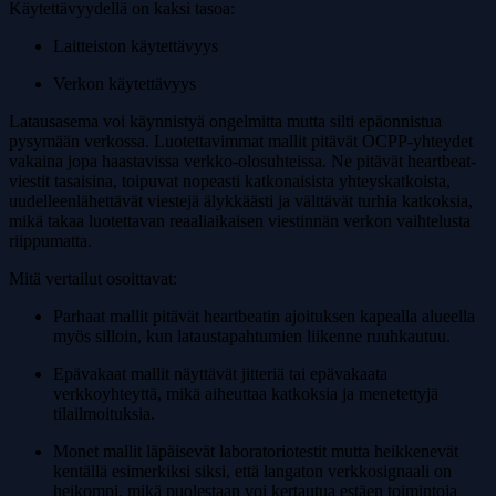
Käytettävyydellä on kaksi tasoa:
Laitteiston käytettävyys
Verkon käytettävyys
Latausasema voi käynnistyä ongelmitta mutta silti epäonnistua
pysymään verkossa. Luotettavimmat mallit pitävät OCPP-yhteydet
vakaina jopa haastavissa verkko-olosuhteissa. Ne pitävät heartbeat-
viestit tasaisina, toipuvat nopeasti katkonaisista yhteyskatkoista,
uudelleenlähettävät viestejä älykkäästi ja välttävät turhia katkoksia,
mikä takaa luotettavan reaaliaikaisen viestinnän verkon vaihtelusta
riippumatta.
Mitä vertailut osoittavat:
Parhaat mallit pitävät heartbeatin ajoituksen kapealla alueella
myös silloin, kun lataustapahtumien liikenne ruuhkautuu.
Epävakaat mallit näyttävät jitteriä tai epävakaata
verkkoyhteyttä, mikä aiheuttaa katkoksia ja menetettyjä
tilailmoituksia.
Monet mallit läpäisevät laboratoriotestit mutta heikkenevät
kentällä esimerkiksi siksi, että langaton verkkosignaali on
heikompi, mikä puolestaan voi kertautua estäen toimintoja