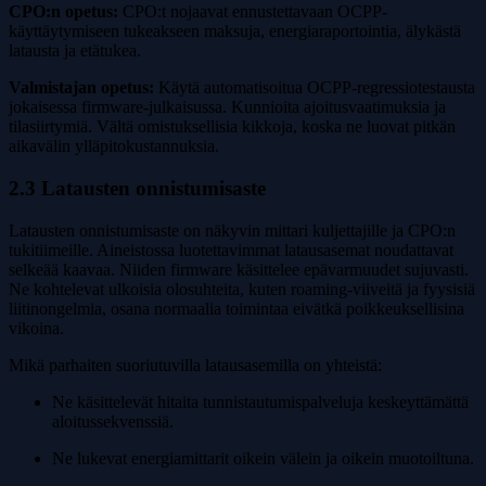
CPO:n opetus:
CPO:t nojaavat ennustettavaan OCPP-
käyttäytymiseen tukeakseen maksuja, energiaraportointia, älykästä
latausta ja etätukea.
Valmistajan opetus:
Käytä automatisoitua OCPP-regressiotestausta
jokaisessa firmware-julkaisussa. Kunnioita ajoitusvaatimuksia ja
tilasiirtymiä. Vältä omistuksellisia kikkoja, koska ne luovat pitkän
aikavälin ylläpitokustannuksia.
2.3 Latausten onnistumisaste
Latausten onnistumisaste on näkyvin mittari kuljettajille ja CPO:n
tukitiimeille. Aineistossa luotettavimmat latausasemat noudattavat
selkeää kaavaa. Niiden firmware käsittelee epävarmuudet sujuvasti.
Ne kohtelevat ulkoisia olosuhteita, kuten roaming-viiveitä ja fyysisiä
liitinongelmia, osana normaalia toimintaa eivätkä poikkeuksellisina
vikoina.
Mikä parhaiten suoriutuvilla latausasemilla on yhteistä:
Ne käsittelevät hitaita tunnistautumispalveluja keskeyttämättä
aloitussekvenssiä.
Ne lukevat energiamittarit oikein välein ja oikein muotoiltuna.