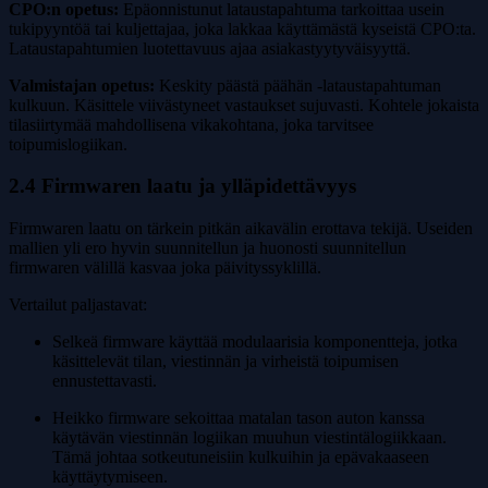
CPO:n opetus:
Epäonnistunut lataustapahtuma tarkoittaa usein
tukipyyntöä tai kuljettajaa, joka lakkaa käyttämästä kyseistä CPO:ta.
Lataustapahtumien luotettavuus ajaa asiakastyytyväisyyttä.
Valmistajan opetus:
Keskity päästä päähän -lataustapahtuman
kulkuun. Käsittele viivästyneet vastaukset sujuvasti. Kohtele jokaista
tilasiirtymää mahdollisena vikakohtana, joka tarvitsee
toipumislogiikan.
2.4 Firmwaren laatu ja ylläpidettävyys
Firmwaren laatu on tärkein pitkän aikavälin erottava tekijä. Useiden
mallien yli ero hyvin suunnitellun ja huonosti suunnitellun
firmwaren välillä kasvaa joka päivityssyklillä.
Vertailut paljastavat:
Selkeä firmware käyttää modulaarisia komponentteja, jotka
käsittelevät tilan, viestinnän ja virheistä toipumisen
ennustettavasti.
Heikko firmware sekoittaa matalan tason auton kanssa
käytävän viestinnän logiikan muuhun viestintälogiikkaan.
Tämä johtaa sotkeutuneisiin kulkuihin ja epävakaaseen
käyttäytymiseen.