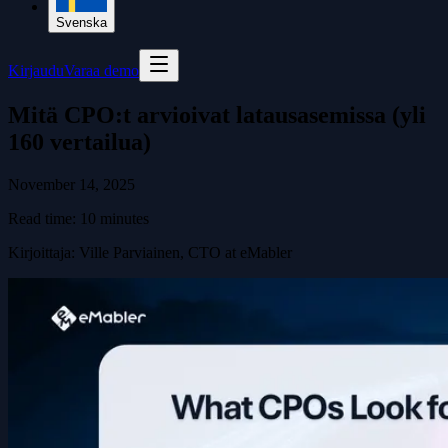
Svenska
Kirjaudu
Varaa demo
Mitä CPO:t arvioivat latausasemissa (yli
160 vertailua)
November 14, 2025
Read time:
10
minutes
Kirjoittaja
:
Ville Parviainen, CTO at eMabler