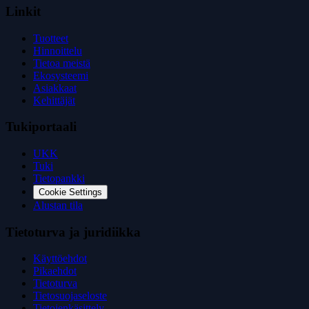
Linkit
Tuotteet
Hinnoittelu
Tietoa meistä
Ekosysteemi
Asiakkaat
Kehittäjät
Tukiportaali
UKK
Tuki
Tietopankki
Cookie Settings
Alustan tila
Tietoturva ja juridiikka
Käyttöehdot
Pikaehdot
Tietoturva
Tietosuojaseloste
Tietojenkäsittely