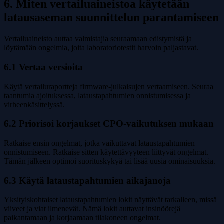
6. Miten vertailuaineistoa käytetään
latausaseman suunnittelun parantamiseen
Vertailuaineisto auttaa valmistajia seuraamaan edistymistä ja
löytämään ongelmia, joita laboratoriotestit harvoin paljastavat.
6.1 Vertaa versioita
Käytä vertailuraportteja firmware-julkaisujen vertaamiseen. Seuraa
taantumia ajoituksessa, lataustapahtumien onnistumisessa ja
virheenkäsittelyssä.
6.2 Priorisoi korjaukset CPO-vaikutuksen mukaan
Ratkaise ensin ongelmat, jotka vaikuttavat lataustapahtumien
onnistumiseen. Ratkaise sitten käytettävyyteen liittyvät ongelmat.
Tämän jälkeen optimoi suorituskykyä tai lisää uusia ominaisuuksia.
6.3 Käytä lataustapahtumien aikajanoja
Yksityiskohtaiset lataustapahtumien lokit näyttävät tarkalleen, missä
viiveet ja viat ilmenevät. Nämä lokit auttavat insinöörejä
paikantamaan ja korjaamaan tilakoneen ongelmat.