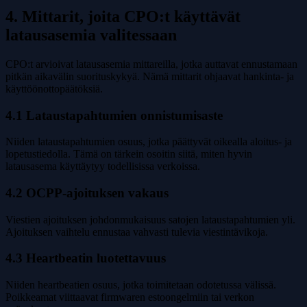
4. Mittarit, joita CPO:t käyttävät
latausasemia valitessaan
CPO:t arvioivat latausasemia mittareilla, jotka auttavat ennustamaan
pitkän aikavälin suorituskykyä. Nämä mittarit ohjaavat hankinta- ja
käyttöönottopäätöksiä.
4.1 Lataustapahtumien onnistumisaste
Niiden lataustapahtumien osuus, jotka päättyvät oikealla aloitus- ja
lopetustiedolla. Tämä on tärkein osoitin siitä, miten hyvin
latausasema käyttäytyy todellisissa verkoissa.
4.2 OCPP-ajoituksen vakaus
Viestien ajoituksen johdonmukaisuus satojen lataustapahtumien yli.
Ajoituksen vaihtelu ennustaa vahvasti tulevia viestintävikoja.
4.3 Heartbeatin luotettavuus
Niiden heartbeatien osuus, jotka toimitetaan odotetussa välissä.
Poikkeamat viittaavat firmwaren estoongelmiin tai verkon