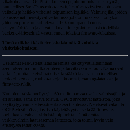
vikakohdat ovat OCPP-tilakoneen epäjohdonmukaiset siirtymät,
puutteelliset StopTransaction-viestit, heartbeat-viestien ajoituksen
vaihtelu ja heikko virheistä toipumisen logiikka. Valmistajilla, joiden
latausasemat menestyvät vertailuissa johdonmukaisesti, on yksi
yhteinen piirre: ne kohtelevat CPO-kumppaneitaan osana
testiympäristöään ja ajavat jatkuvaa integrointitestausta todellisia
backend-järjestelmiä vasten ennen jokaista firmware-julkaisua.
Tämä artikkeli käsittelee jokaista näistä kohdista
yksityiskohtaisesti.
Useimmat keskustelut latausasemista keskittyvät laitehintaan,
asennuksen monimutkaisuuteen ja tarvittavaan tehoon. Nämä ovat
tärkeitä, mutta ne eivät ratkaise, kestääkö latausasema todellisen
verkkoliikenteen, ruuhka-aikojen kuormat, roaming-lataukset ja
firmware-syklit.
Kun olen työskennellyt yli 160 mallin parissa useilta valmistajilta ja
eri alueilla, sama kaava toistuu. CPO:t arvostavat laitteistoa, joka
käyttäytyy ennustettavasti erilaisissa tilanteissa. Ne etsivät vakautta
OCPP-viestinnässä, tasaista käytettävyyttä, selkeää firmware-
logiikkaa ja vahvaa virheistä toipumista. Tämä erottaa
verkkovalmiin latausaseman laitteesta, joka toimii hyvin vain
eristetyssä testauksessa.