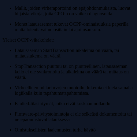
Mallit, joiden virheraportointi on epäjohdonmukaista, luovat
hiljaisia vikoja, joita CPO:n on vaikea diagnosoida.
Monet latausasemat tukevat OCPP-ominaisuuksia paperilla
mutta toteuttavat ne osittain tai ajoitusaukoin.
Yleiset OCPP-vikakohdat:
Latausaseman StartTransaction-aikaleima on väärä, tai
mittauslukema on väärä.
StopTransaction puuttuu tai on puutteellinen, latausaseman
kello ei ole synkronoitu ja aikaleima on väärä tai mittaus on
väärä.
Virheellinen mittariarvojen muotoilu; lukemia ei lueta samalla
logiikalla kuin tapahtumatapahtumissa.
Faulted-tilasiirtymät, jotka eivät koskaan nollaudu
Firmware-päivitystoimintoja ei ole selkeästi dokumentoitu tai
ne epäonnistuvat latauksessa
Omistuksellisten laajennusten turha käyttö