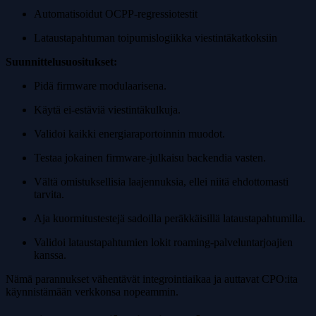
Automatisoidut OCPP-regressiotestit
Lataustapahtuman toipumislogiikka viestintäkatkoksiin
Suunnittelusuositukset:
Pidä firmware modulaarisena.
Käytä ei-estäviä viestintäkulkuja.
Validoi kaikki energiaraportoinnin muodot.
Testaa jokainen firmware-julkaisu backendia vasten.
Vältä omistuksellisia laajennuksia, ellei niitä ehdottomasti
tarvita.
Aja kuormitustestejä sadoilla peräkkäisillä lataustapahtumilla.
Validoi lataustapahtumien lokit roaming-palveluntarjoajien
kanssa.
Nämä parannukset vähentävät integrointiaikaa ja auttavat CPO:ita
käynnistämään verkkonsa nopeammin.