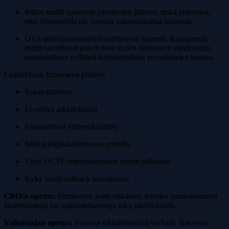
Jotkin mallit taantuvat päivitysten jälkeen, mikä tarkoittaa,
ettei firmwarella ole vahvaa automatisoitua testausta.
OTA-päivitysmenettelyt vaihtelevat suuresti. Kypsimmät
mallit suorittavat päivitykset uuden firmwaren validoinnin,
automaattisen rollback-käynnistyksen ja vastaavien kanssa.
Laadukkaan firmwaren piirteet:
Vakaa tilakone
Ei-estävä arkkitehtuuri
Ennustettava virheenkäsittely
Selkeä logiikkakerrosten erottelu
Täysi OCPP-regressiotestaus ennen julkaisua
Kyky tehdä rollback turvallisesti
CPO:n opetus:
Firmwaren laatu ratkaisee, tuleeko latausasemasta
luotettavampi vai epäluotettavampi joka päivityksellä.
Valmistajan opetus:
Panosta arkkitehtuuriin varhain. Rakenna