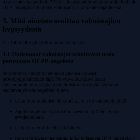
regressiotestipaketti OCPP:lle ja lataustapahtumien kuluille. Kohtele
OTA-päivityksiä tuotteen ydinosana, ei jälkikäteisajatuksena.
3. Mitä aineisto osoittaa valmistajien
kypsyydestä
Yli 160 mallin yli erottuu muutama kaava.
3.1 Uudemmat valmistajat toimittavat usein
perustason OCPP-ongelmia
Nuoremmat laiteyhtiöt etenevät yleensä nopeasti
prototyyppivaiheiden läpi. Ne voivat keskittyä ensin
laitesuunnitteluun ja lykätä ohjelmiston kypsyyttä. Vertailut
osoittavat yleisiä ongelmia, kuten:
Liian monimutkaisia tilakoneita, joita on vaikea ylläpitää
Ajoitusongelmia Transaction-viestien tai Meter Values -
arvojen aikana
Liitinvikojen virheellistä käsittelyä
Suuria firmware-tiedostoja, jotka hidastavat OTA-päivityksiä