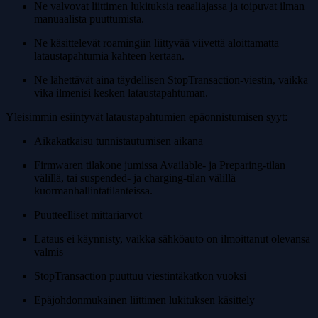
Ne valvovat liittimen lukituksia reaaliajassa ja toipuvat ilman
manuaalista puuttumista.
Ne käsittelevät roamingiin liittyvää viivettä aloittamatta
lataustapahtumia kahteen kertaan.
Ne lähettävät aina täydellisen StopTransaction-viestin, vaikka
vika ilmenisi kesken lataustapahtuman.
Yleisimmin esiintyvät lataustapahtumien epäonnistumisen syyt:
Aikakatkaisu tunnistautumisen aikana
Firmwaren tilakone jumissa Available- ja Preparing-tilan
välillä, tai suspended- ja charging-tilan välillä
kuormanhallintatilanteissa.
Puutteelliset mittariarvot
Lataus ei käynnisty, vaikka sähköauto on ilmoittanut olevansa
valmis
StopTransaction puuttuu viestintäkatkon vuoksi
Epäjohdonmukainen liittimen lukituksen käsittely