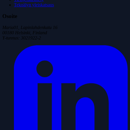
Tekoälyn yleiskatsaus
Osoite
Maria01, Lapinlahdenkatu 16
00180 Helsinki, Finland
Y-tunnus
:
3021922-2