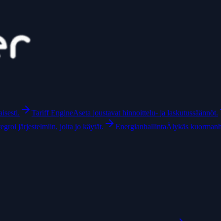
isesti.
Tariff Engine
Aseta joustavat hinnoittelu- ja laskutussäännöt.
tegroi järjestelmiin, joita jo käytät.
Energianhallinta
Älykäs kuormanhal