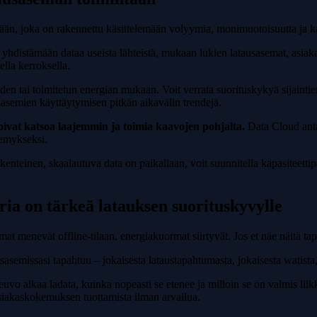
telmään, joka on rakennettu käsittelemään volyymia, monimuotoisuutta ja 
 yhdistämään dataa useista lähteistä, mukaan lukien latausasemat, asiak
ella kerroksella.
n tai toimitetun energian mukaan. Voit verrata suorituskykyä sijaintien, 
usasemien käyttäytymisen pitkän aikavälin trendejä.
 voivat katsoa laajemmin ja toimia kaavojen pohjalta.
Data Cloud anta
kemykseksi.
enteinen, skaalautuva data on paikallaan, voit suunnitella kapasiteettipä
ria on tärkeä latauksen suorituskyvylle
 menevät offline-tilaan, energiakuormat siirtyvät. Jos et näe näitä tapa
usasemissasi tapahtuu – jokaisesta lataustapahtumasta, jokaisesta watista
oneuvo alkaa ladata, kuinka nopeasti se etenee ja milloin se on valmis li
asiakaskokemuksen tuottamista ilman arvailua.