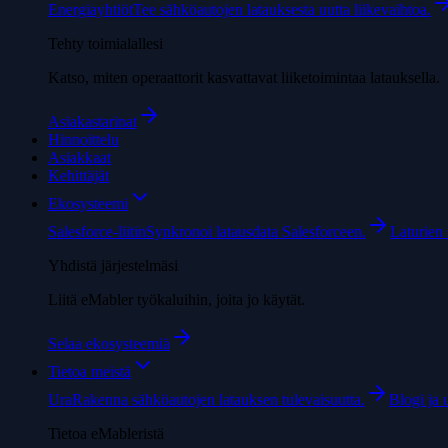
Energiayhtiöt
Tee sähköautojen latauksesta uutta liikevaihtoa.
Tehty toimialallesi
Katso, miten operaattorit kasvattavat liiketoimintaa latauksella.
Asiakastarinat
Hinnoittelu
Asiakkaat
Kehittäjät
Ekosysteemi
Salesforce-liitin
Synkronoi latausdata Salesforceen.
Laturien s
Yhdistä järjestelmäsi
Liitä eMabler työkaluihin, joita jo käytät.
Selaa ekosysteemiä
Tietoa meistä
Ura
Rakenna sähköautojen latauksen tulevaisuutta.
Blogi ja 
Tietoa eMableristä