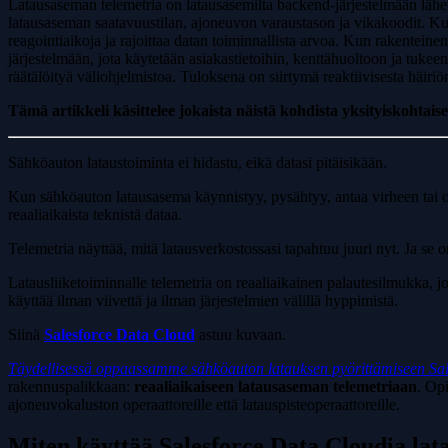
Latausaseman telemetria on latausasemilta backend-järjestelmään lähete
latausaseman saatavuustilan, ajoneuvon varaustason ja vikakoodit. Kun 
reagointiaikoja ja rajoittaa datan toiminnallista arvoa. Kun rakentein
järjestelmään, jota käytetään asiakastietoihin, kenttähuoltoon ja tuk
räätälöityä väliohjelmistoa. Tuloksena on siirtymä reaktiivisesta häiriö
Tämä artikkeli käsittelee jokaista näistä kohdista yksityiskohtaises
Sähköauton lataustoiminta ei hidastu, eikä datasi pitäisikään.
Kun sähköauton latausasema käynnistyy, pysähtyy, antaa virheen tai o
reaaliaikaista teknistä dataa.
Telemetria näyttää, mitä latausverkostossasi tapahtuu juuri nyt. Ja se o
Latausliiketoiminnalle telemetria on reaaliaikainen palautesilmukka, jok
käyttää ilman viivettä ja ilman järjestelmien välillä hyppimistä.
Siinä
Salesforce Data Cloud
astuu kuvaan.
Täydellisessä oppaassamme sähköauton latauksen pyörittämiseen Sal
rakennuspalikkaan:
reaaliaikaiseen latausaseman telemetriaan
. Op
ajoneuvokaluston operaattoreille että latauspisteoperaattoreille.
Miten käyttää Salesforce Data Cloudia la