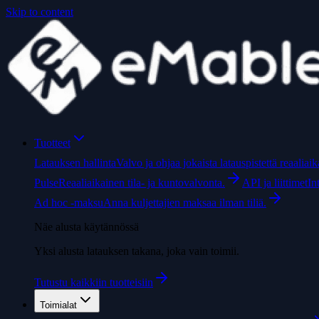
Skip to content
Tuotteet
Latauksen hallinta
Valvo ja ohjaa jokaista latauspistettä reaaliaika
Pulse
Reaaliaikainen tila- ja kuntovalvonta.
API ja liittimet
In
Ad hoc -maksu
Anna kuljettajien maksaa ilman tiliä.
Näe alusta käytännössä
Yksi alusta latauksen takana, joka vain toimii.
Tutustu kaikkiin tuotteisiin
Toimialat