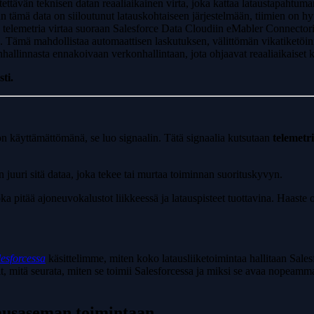
ttävän teknisen datan reaaliaikainen virta, joka kattaa lataustapahtuman
tämä data on siiloutunut latauskohtaiseen järjestelmään, tiimien on hyp
en telemetria virtaa suoraan Salesforce Data Cloudiin eMabler Connectori
een. Tämä mahdollistaa automaattisen laskutuksen, välittömän vikatiketö
nhallinnasta ennakoivaan verkonhallintaan, jota ohjaavat reaaliaikaiset kaa
ti.
n käyttämättömänä, se luo signaalin. Tätä signaalia kutsutaan
telemetr
n juuri sitä dataa, joka tekee tai murtaa toiminnan suorituskyvyn.
a pitää ajoneuvokalustot liikkeessä ja latauspisteet tuottavina. Haaste o
esforcessa
käsittelimme, miten koko latausliiketoimintaa hallitaan Sale
it, mitä seurata, miten se toimii Salesforcessa ja miksi se avaa nope
tausaseman toimintaan