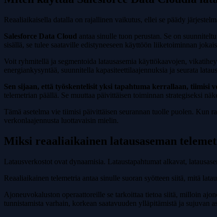
Reaaliaikaisella datalla on rajallinen vaikutus, ellei se päädy järjes
Salesforce Data Cloud
antaa sinulle tuon perustan. Se on suunniteltu
sisällä, se tulee saataville edistyneeseen käyttöön liiketoiminnan jokais
Voit ryhmitellä ja segmentoida latausasemia käyttökaavojen, vikatiheyde
energiankysyntää, suunnitella kapasiteettilaajennuksia ja seurata lata
Sen sijaan, että työskentelisit yksi tapahtuma kerrallaan, tiimisi
telemetrian päällä. Se muuttaa päivittäisen toiminnan strategiseksi nä
Tämä asetelma vie tiimisi päivittäisen seurannan tuolle puolen. Kun rak
verkonlaajennusta luottavaisin mielin.
Miksi reaaliaikainen latausaseman telemet
Latausverkostot ovat dynaamisia. Lataustapahtumat alkavat, latausasemat
Reaaliaikainen telemetria antaa sinulle suoran syötteen siitä, mitä lata
Ajoneuvokaluston operaattoreille se tarkoittaa tietoa siitä, milloin aj
tunnistamista varhain, korkean saatavuuden ylläpitämistä ja sujuvan 