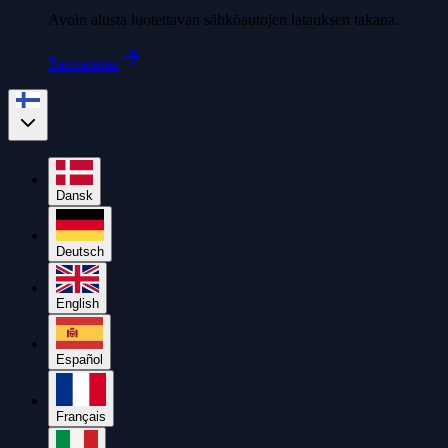
Avoin alusta luotettavan sähköautojen latauksen takana.
Tarinamme
Dansk
Deutsch
English
Español
Français