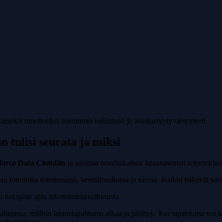
iseksi moottoriksi toiminnan hallintaan ja asiakastyytyväisyyteen.
 tulisi seurata ja miksi
force Data Cloudiin
ja sijoittaa reaaliaikaisen latausaseman telemetrian
an toimintaa toiminnassa, kenttähuollossa ja tuessa. Kaikki näkevät sama
tietopiste ajaa liiketoimintavaikutusta.
aliajassa, milloin lataustapahtuma alkaa ja päättyy. Tuo tapahtuma voi 