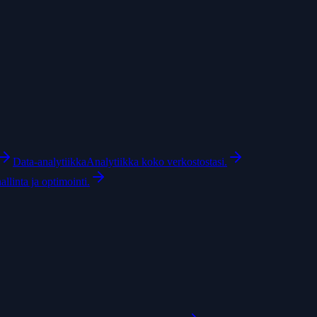
Data-analytiikka
Analytiikka koko verkostostasi.
linta ja optimointi.