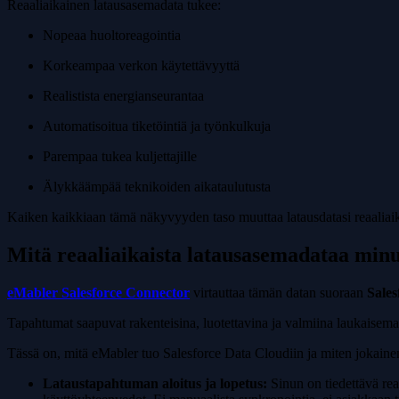
Reaaliaikainen latausasemadata tukee:
Nopeaa huoltoreagointia
Korkeampaa verkon käytettävyyttä
Realistista energianseurantaa
Automatisoitua tiketöintiä ja työnkulkuja
Parempaa tukea kuljettajille
Älykkäämpää teknikoiden aikataulutusta
Kaiken kaikkiaan tämä näkyvyyden taso muuttaa latausdatasi reaaliaika
Mitä reaaliaikaista latausasemadataa minun
eMabler Salesforce Connector
virtauttaa tämän datan suoraan
Sales
Tapahtumat saapuvat rakenteisina, luotettavina ja valmiina laukaisema
Tässä on, mitä eMabler tuo Salesforce Data Cloudiin ja miten jokainen 
Lataustapahtuman aloitus ja lopetus:
Sinun on tiedettävä rea