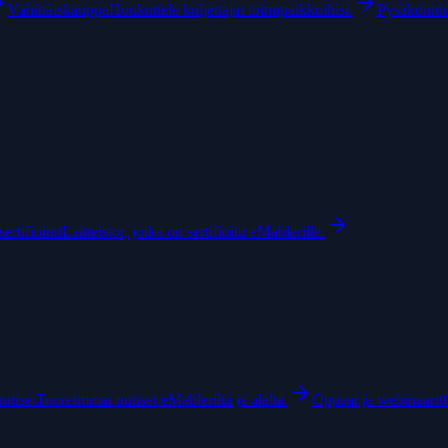
Vähittäiskauppa
Houkuttele kuljettajat toimipaikkoihisi.
Pysäköintio
ertifiointi
Laitteistot, jotka on sertifioitu eMablerille.
uutiset
Tuoreimmat uutiset eMableriltä ja alalta.
Oppaat ja webinaarit