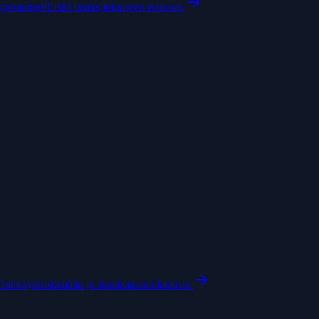
peraattorit
Lisää lataus jokaiseen ruutuun.
Opi käynnistämään ja skaalaamaan latausta.