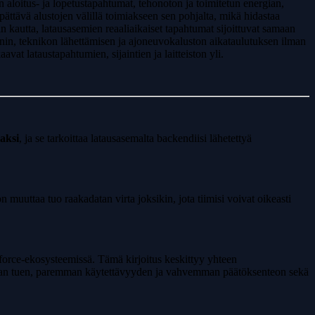
 aloitus- ja lopetustapahtumat, tehonoton ja toimitetun energian,
ättävä alustojen välillä toimiakseen sen pohjalta, mikä hidastaa
n kautta, latausasemien reaaliaikaiset tapahtumat sijoittuvat samaan
innin, teknikon lähettämisen ja ajoneuvokaluston aikataulutuksen ilman
vat lataustapahtumien, sijaintien ja laitteiston yli.
iaksi
, ja se tarkoittaa latausasemalta backendiisi lähetettyä
n muuttaa tuo raakadatan virta joksikin, jota tiimisi voivat oikeasti
sforce-ekosysteemissä. Tämä kirjoitus keskittyy yhteen
amman tuen, paremman käytettävyyden ja vahvemman päätöksenteon sekä