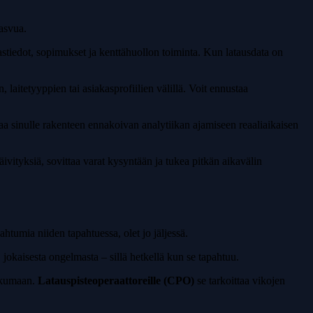
kasvua.
astiedot, sopimukset ja kenttähuollon toiminta. Kun latausdata on
laitetyyppien tai asiakasprofiilien välillä. Voit ennustaa
a sinulle rakenteen ennakoivan analytiikan ajamiseen reaaliaikaisen
ivityksiä, sovittaa varat kysyntään ja tukea pitkän aikavälin
htumia niiden tapahtuessa, olet jo jäljessä.
, jokaisesta ongelmasta – sillä hetkellä kun se tapahtuu.
ikkumaan.
Latauspisteoperaattoreille (CPO)
se tarkoittaa vikojen