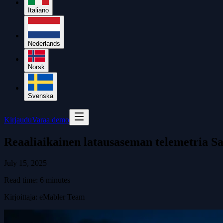
Italiano
Nederlands
Norsk
Svenska
Kirjaudu
Varaa demo
Reaaliaikainen latausaseman telemetria Sa
July 15, 2025
Read time:
6
minutes
Kirjoittaja
:
eMabler Team